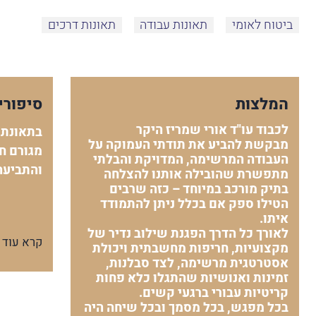
ביטוח לאומי
תאונות עבודה
תאונות דרכים
המלצות
סיפורי
לכבוד עו"ד אורי שמריז היקר
בתאונת 
מבקשת להביע את תודתי העמוקה על
מגורם חי
העבודה המרשימה, המדויקת והבלתי
והתביעה
מתפשרת שהובילה אותנו להצלחה
בתיק מורכב במיוחד – כזה שרבים
הטילו ספק אם בכלל ניתן להתמודד
איתו.
לאורך כל הדרך הפגנת שילוב נדיר של
קרא עוד
מקצועיות, חריפות מחשבתית ויכולת
אסטרטגית מרשימה, לצד סבלנות,
זמינות ואנושיות שהתגלו כלא פחות
קריטיות עבורי ברגעי קשים.
בכל מפגש, בכל מסמך ובכל שיחה היה