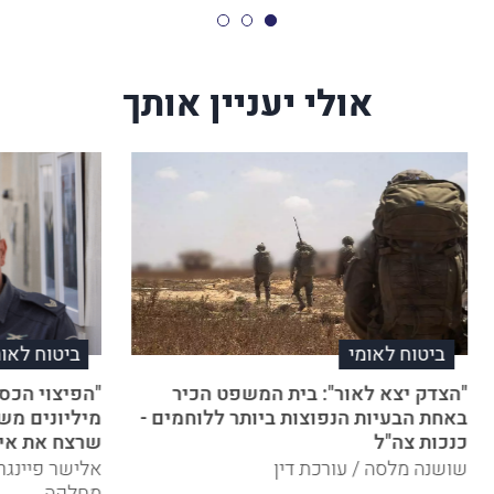
אולי יעניין אותך
ביטוח לאומי
ביטוח לאומ
"הצדק יצא לאור": בית המשפט הכיר
"הפיצוי הכספ
באחת הבעיות הנפוצות ביותר ללוחמים -
מיליונים מש
כנכות צה"ל
שרצח את אימ
שושנה מלסה / עורכת דין
אלישר פיינגרש
מחלקה