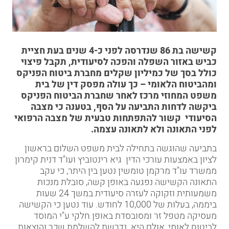
קשישה בת 86 שנדרסה לפני כ-4 שנים בעת חציית
כביש באזור השפלה והפכה לסיעודית, תקבל פיצוי
כולל בסך של כמיליון שקלים מחברת ביטוח הפניקס
ומהביטוח הלאומי – כך עולה מפסק דין של בית
משפט המחוזי מרכז לאחר שחברת הביטוח הפניקס
ביקשה לדחות התביעה על הסף, בטענה כי מצבה
הסיעודי קשור להתפתחות טבעית של מצבה הרפואי
לפני התאונה ולא לתאונה עצמה.
בתביעה שהוגשה בתחילה לבית משפט השלום בראשון
לציון באמצעות עורכי הדין גיא רינטוביץ ועו"ד דנית קימרון
ממשרד עו"ד מרקמן טומשין נטען בין היתר, כי עקב
התאונה הקשישה נפגעה באופן קשה, סובלת מנכות
משמעותית וזקוקה לעזרה סיעודית במשך 24 שעות
ביממה, בעלות של 10,000 לחודש. עוד נטען כי הקשישה
מעסיקה מטפל זר ומסובסדת באופן חלקי ע"י המוסד
לביטוח לאומי, אולם היא נדרשת להשלמת שכר והוצאות