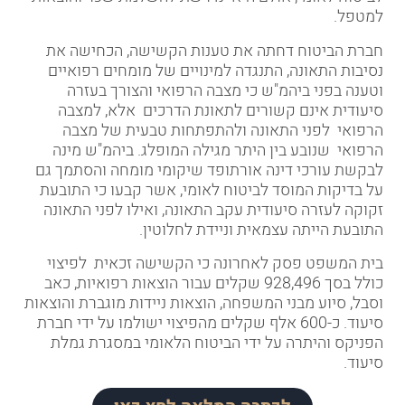
למטפל.
חברת הביטוח דחתה את טענות הקשישה, הכחישה את
נסיבות התאונה, התנגדה למינויים של מומחים רפואיים
וטענה בפני ביהמ"ש כי מצבה הרפואי והצורך בעזרה
סיעודית אינם קשורים לתאונת הדרכים אלא, למצבה
הרפואי לפני התאונה ולהתפתחות טבעית של מצבה
הרפואי שנובע בין היתר מגילה המופלג. ביהמ"ש מינה
לבקשת עורכי דינה אורתופד שיקומי מומחה והסתמך גם
על בדיקות המוסד לביטוח לאומי, אשר קבעו כי התובעת
זקוקה לעזרה סיעודית עקב התאונה, ואילו לפני התאונה
התובעת הייתה עצמאית וניידת לחלוטין.
בית המשפט פסק לאחרונה כי הקשישה זכאית לפיצוי
כולל בסך 928,496 שקלים עבור הוצאות רפואיות, כאב
וסבל, סיוע מבני המשפחה, הוצאות ניידות מוגברת והוצאות
סיעוד. כ-600 אלף שקלים מהפיצוי ישולמו על ידי חברת
הפניקס והיתרה על ידי הביטוח הלאומי במסגרת גמלת
סיעוד.