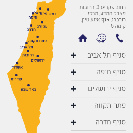
רחוב פקריס 3, רחובות
פארק המדע, מרכז
כרמיאל
ראש פינה
חיפה
רורברג, אגף אינשטיין,
קומה 5
עפולה
חדרה
פתח תקווה
תל אביב
סניף תל אביב
רחובות
ירושלים
אשדוד
סניף חיפה
שדרות
סניף ירושלים
באר שבע
פתח תקווה
סניף חדרה