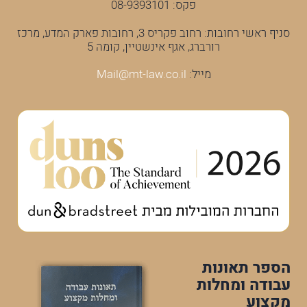
פקס: 08-9393101
סניף ראשי רחובות: רחוב פקריס 3, רחובות פארק המדע, מרכז
רורברג, אגף אינשטיין, קומה 5
מייל:
Mail@mt-law.co.il
הספר תאונות
עבודה ומחלות
מקצוע