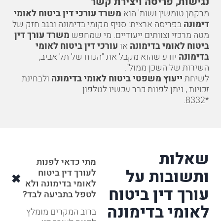
נגישות, פריסה ויצירת קשר
מרקמן טומשין ושות' הוא
משרד עורכי דין ביטוח לאומי
דימונה
בפריסה ארצית: סניף מקומי בדימונה ובגב חזק של
מטה מרכזי וצוותים ייעודיים. מי שמחפש
משרד עורך דין
ביטוח לאומי בדימונה
או
עורכי דין ביטוח לאומי
בדימונה
יודע שהוא מקבל את "הכוח של תל אביב,
השירות של השכן ממול".
לשיחת
ייעוץ משפטי ביטוח לאומי בדימונה
ולבחינת
זכויות , ניתן לפנות כבר עכשיו לטלפון
.
*8332
שאלות
מתי כדאי לפנות
ותשובות על
לעורך דין ביטוח
לאומי בדימונה ולא
עורך דין ביטוח
לטפל בתביעה לבד?
לאומי בדימונה
ברוב המקרים מומלץ