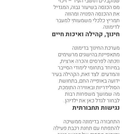
שמקבלים תושבי העיר – זיכוי
מס הכנסה בשיעור גבוה, המגדיל
את ההכנסה הפנויה ומהווה
תמריץ כלכלי משמעותי למעבר
לדימונה.
חינוך, קהילה ואיכות חיים
מערכת החינוך בדימונה
מתאפיינת בהישגים מרשימים
וזכתה לפרסים והכרה ארצית,
במיוחד בתחומי לימודי הסייבר
והמדעים. לצד זאת, הקהילה בעיר
ידועה באופייה החם, בתחושת
הסולידריות ובאווירה התומכת,
מה שמושך משפחות רבות
לבחור לגדל כאן את ילדיהן.
נגישות תחבורתית
התחבורה בדימונה ממשיכה
להתפתח עם תחנת רכבת פעילה