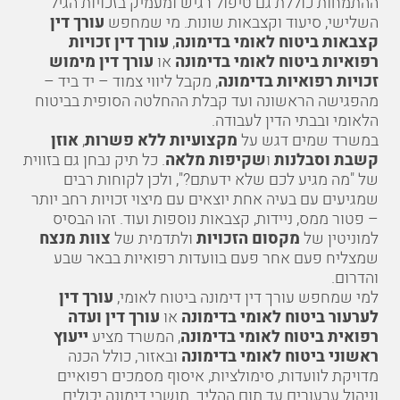
ההתמחות כוללת גם טיפול רגיש ומעמיק בזכויות הגיל
השלישי, סיעוד וקצבאות שונות. מי שמחפש
עורך דין
קצבאות ביטוח לאומי בדימונה
,
עורך דין זכויות
רפואיות ביטוח לאומי בדימונה
או
עורך דין מימוש
זכויות רפואיות בדימונה
, מקבל ליווי צמוד – יד ביד –
מהפגישה הראשונה ועד קבלת ההחלטה הסופית בביטוח
הלאומי ובבתי הדין לעבודה.
במשרד שמים דגש על
מקצועיות ללא פשרות
,
אוזן
קשבת וסבלנות
ו
שקיפות מלאה
. כל תיק נבחן גם בזווית
של "מה מגיע לכם שלא ידעתם?", ולכן לקוחות רבים
שמגיעים עם בעיה אחת יוצאים עם מיצוי זכויות רחב יותר
– פטור ממס, ניידות, קצבאות נוספות ועוד. זהו הבסיס
למוניטין של
מקסום הזכויות
ולתדמית של
צוות מנצח
שמצליח פעם אחר פעם בוועדות רפואיות בבאר שבע
והדרום.
למי שמחפש
עורך דין דימונה ביטוח לאומי
,
עורך דין
לערעור ביטוח לאומי בדימונה
או
עורך דין ועדה
רפואית ביטוח לאומי בדימונה
, המשרד מציע
ייעוץ
ראשוני ביטוח לאומי בדימונה
ובאזור, כולל הכנה
מדויקת לוועדות, סימולציות, איסוף מסמכים רפואיים
וניהול ערעורים עד תום ההליך. תושבי דימונה יכולים