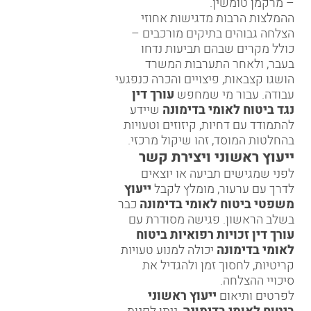
– מרקמן טומשין
.
ההמלצות הרבות מדגישות אחוזי
הצלחה גבוהים בתיקים מורכבים –
כולל מקרים שבהם תביעות נדחו
בעבר, ולאחר התערבות המשרד
הושגו קצבאות, פיצויים והכרה כנפגעי
עבודה. עבור מי שמחפש
עורך דין
נגד ביטוח לאומי בדימונה
שיידע
להתמודד עם דחיות, קיזוזים וטעויות
בהחלטות המוסד, זהו שיקול מרכזי.
ייעוץ ראשוני ויצירת קשר
לפני שמגישים תביעה או יוצאים
לדרך עם ערעור, מומלץ לקבל
ייעוץ
משפטי ביטוח לאומי בדימונה
כבר
בשלב הראשון. פגישה מסודרת עם
עורך דין זכויות רפואיות ביטוח
לאומי בדימונה
יכולה למנוע טעויות
קריטיות, לחסוך זמן ולהגדיל את
סיכויי ההצלחה.
לפרטים ותיאום
ייעוץ ראשוני