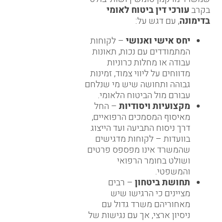
בקרב
עורכי דין ביטוח לאומי
בדימונה
, עם דגש על:
יחס אישי ואנושי
– לקוחות
המתמודדים עם נכות, תאונות
עבודה או מחלות כרוניות
מדווחים על ליווי צמוד, זמינות
גבוהה ותחושה שיש מי שנלחם
עבורם מול הביטוח הלאומי.
מקצועיות ויסודיות
– החל
מאיסוף המסמכים הרפואיים,
דרך ניסוח התביעה ועד הייצוג
בוועדות – לקוחות מדגישים
שהמשרד אינו מפספס פרטים
ושולט בחומר הרפואי
והמשפטי.
תחושת ביטחון
– רבים
מציינים כי הרגישו שיש
מאחוריהם משרד גדול עם
ניסיון ארצי, אך עם נגישות של