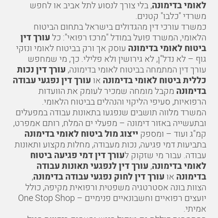
לאומי בדימונה
, בלי צורך לנסוע לתל אביב או לחפש
משרדי "כלבו" קטנים.
כמשרד עורכי דין מהגדולים בישראל בתחום הביטוח
הלאומי, המשרד פועל במודל "מרכז רפואי": כל
עורך דין
ביטוח לאומי בדימונה
עוסק אך ורק בביטוח לאומי ונזקי
גוף – לא נדל"ן, לא גירושין ולא פלילי. כך, מי שמחפש
עורך דין המתמחה בביטוח לאומי בדימונה
,
עורך דין נכות
כללית ביטוח לאומי בדימונה
או
עורך דין נפגעי עבודה
בדימונה
מקבל מומחה שמכיר לעומק את הוועדות
הרפואיות, סעיפי הליקוי והנהלים בביטוח הלאומי.
המשרד מלווה תושבים שנפגעו בתאונות עבודה במפעלים
ובתעשייה באזור דימונה – מפעלי ים המלח, רותם אמפרט,
קמ"ג ועוד – ומספק
ייצוג מול ביטוח לאומי בדימונה
בתביעות דמי פגיעה, נכות מעבודה, מחלות מקצוע ותאונות
עבודה. עבור מי שזקוק ל
עורך דין דמי פגיעה ביטוח
לאומי בדימונה
,
עורך דין לנפגעי תאונות עבודה
בדימונה
או
עורך דין לחוק נפגעי עבודה בדימונה
,
הצוות בונה אסטרטגיה משפטית ורפואית מקיפה, כולל
יועצים רפואיים וחשבונאיים פנימיים – One Stop Shop
אמיתי.