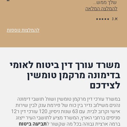
שלך ממש…
וה
להמלצה המלאה
לה
א.נ
ס.
להמלצות נוספות
משרד עורך דין ביטוח לאומי
בדימונה מרקמן טומשין
לצידכם
במשרד עורכי דין מרקמן טומשין ושות' תושבי דימונה
נהנים משילוב נדיר בין כוח של פירמת ענק לבין שירות
אישי וקרוב לבית. עם 63 שנות ניסיון, 120 עורכי דין ו־12
סניפים ברחבי הארץ, המשרד מציע לתושבי העיר ייצוג
ברמה ארצית גבוהה בכל מה שקשור ל
תביעה ביטוח