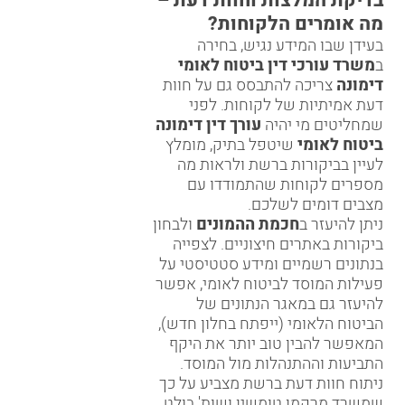
בדיקת המלצות וחוות דעת –
מה אומרים הלקוחות?
בעידן שבו המידע נגיש, בחירה
ב
משרד עורכי דין ביטוח לאומי
דימונה
צריכה להתבסס גם על חוות
דעת אמיתיות של לקוחות. לפני
שמחליטים מי יהיה
עורך דין דימונה
ביטוח לאומי
שיטפל בתיק, מומלץ
לעיין בביקורות ברשת ולראות מה
מספרים לקוחות שהתמודדו עם
מצבים דומים לשלכם.
ניתן להיעזר ב
חכמת ההמונים
ולבחון
ביקורות באתרים חיצוניים. לצפייה
בנתונים רשמיים ומידע סטטיסטי על
פעילות המוסד לביטוח לאומי, אפשר
להיעזר גם ב
מאגר הנתונים של
הביטוח הלאומי (ייפתח בחלון חדש)
,
המאפשר להבין טוב יותר את היקף
התביעות וההתנהלות מול המוסד.
ניתוח חוות דעת ברשת מצביע על כך
שמשרד מרקמן טומשין ושות' בולט