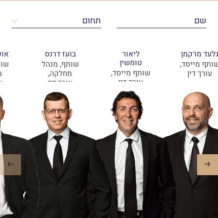
לעד מרקמן
ליאור
בועז דרנס
אופ
טומשין
ותף מייסד,
שותף, מנהל
שות
שותף מייסד,
עורך דין
מחלקה,
מ
עורך דין
עורך דין
ע