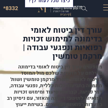
כיצד נוכל לעזור לך?
*8332
חפש
דף הבית
עורך דין ביטוח לאומי
בדימונה למימוש זכויות
רפואיות ונפגעי עבודה |
מרקמן טומשין
מחפשים עורך דין ביטוח לאומי בדימונה
שיילחם על הזכויות שלכם מול המוסד
לביטוח לאומי? משרד מרקמן טומשין ושות'
מתמחה בתביעות נכות כללית, נפגעי עבודה,
דמי פגיעה, קצבאות סיעוד ומימוש זכויות
רפואיות לתושבי דימונה והאזור, עם ניסיון רב
בוועדות רפואיות וערעורים. בשיחת ייעוץ