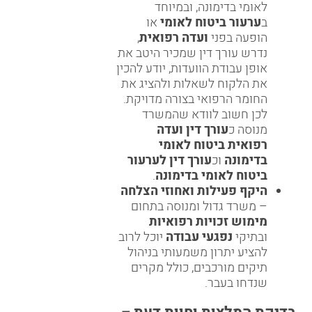
לאומי בדימונה, ובמיוחד
ב
ערעור ביטוח לאומי
או
הופעה בפני
ועדה רפואית
,
נדרש עורך דין שמכיר היטב את
אופן עבודת הוועדות, יודע להכין
את הלקוח לשאלות ולהציג את
החומר הרפואי בצורה מדויקת.
לכן חשוב לוודא שהמשרד
מנוסה כ
עורך דין ועדה
רפואית ביטוח לאומי
בדימונה
וכ
עורך דין לערעור
ביטוח לאומי בדימונה
.
היקף פעילות ואחוזי הצלחה
– משרד גדול ומנוסה בתחום
מימוש זכויות רפואיות
ובתיקי
נפגעי עבודה
יוכל לרוב
להציע יתרון משמעותי בניהול
תיקים מורכבים, כולל מקרים
שנדחו בעבר.