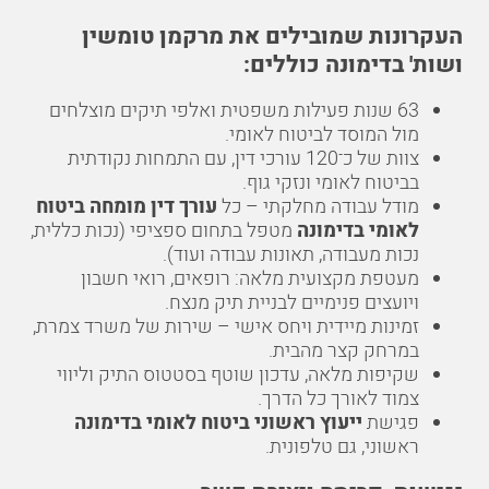
העקרונות שמובילים את מרקמן טומשין
ושות' בדימונה כוללים:
63 שנות פעילות משפטית ואלפי תיקים מוצלחים
מול המוסד לביטוח לאומי.
צוות של כ־120 עורכי דין, עם התמחות נקודתית
בביטוח לאומי ונזקי גוף.
מודל עבודה מחלקתי – כל
עורך דין מומחה ביטוח
לאומי בדימונה
מטפל בתחום ספציפי (נכות כללית,
נכות מעבודה, תאונות עבודה ועוד).
מעטפת מקצועית מלאה: רופאים, רואי חשבון
ויועצים פנימיים לבניית תיק מנצח.
זמינות מיידית ויחס אישי – שירות של משרד צמרת,
במרחק קצר מהבית.
שקיפות מלאה, עדכון שוטף בסטטוס התיק וליווי
צמוד לאורך כל הדרך.
פגישת
ייעוץ ראשוני ביטוח לאומי בדימונה
ראשוני, גם טלפונית.