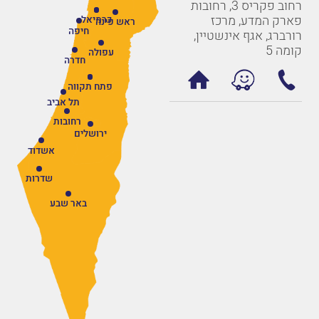
רחוב פקריס 3, רחובות
פארק המדע, מרכז
כרמיאל
ראש פינה
חיפה
רורברג, אגף אינשטיין,
קומה 5
עפולה
חדרה
פתח תקווה
תל אביב
רחובות
ירושלים
אשדוד
שדרות
באר שבע