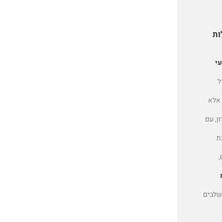
ות
עי
In-hou – מודל
 אלא
ן, עם
ת
,
שלבים