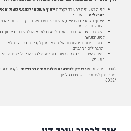
פנייה ראשונית למשרד לקבלת
ייעוץ משפטי לנפגעי פעולות אי
בהרצליה
– ראשוני.
איסוף מסמכים רפואיים, אישורי אירוע ותיעוד נזק – בשיתוף הרופ
והיועצים של המשרד.
הגשת תביעה מסודרת למוסד לביטוח לאומי או למשרד הביטחון, ב
לסוג הפגיעה.
ייצוג בוועדות רפואיות וניהול משא ומתן לקבלת ההכרה המלאה
והתגמולים המרביים.
במידת הצורך – הגשת ערעורים ותביעות לבתי הדין ולעיתים לבתי
המשפט.
לשיחה עם צוות
עורכי דין לנפגעי פעולות איבה בהרצליה
ולקביעת פגי
ייעוץ ניתן לפנות כבר עכשיו בטלפון
.
*8332
איך לבחור עורך דין