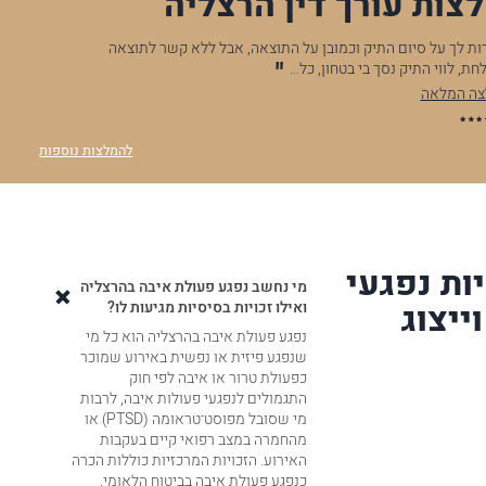
צות עורך דין הרצליה
 שנתיים שעזר לי מאוד בוועדות ערעורים רופאיים, ובייעוצים
עו"ד 
וצה להגדיר לך תודה רבה רבה! כל היחס שלך ממש…
הנתינ
צה המלאה
להמל
ס.
להמלצות נוספות
ות נפגעי
מי נחשב נפגע פעולת איבה בהרצליה
ייצוג
ואילו זכויות בסיסיות מגיעות לו?
נפגע פעולת איבה בהרצליה הוא כל מי
שנפגע פיזית או נפשית באירוע שמוכר
כפעולת טרור או איבה לפי חוק
התגמולים לנפגעי פעולות איבה, לרבות
מי שסובל מפוסט־טראומה (PTSD) או
מהחמרה במצב רפואי קיים בעקבות
האירוע. הזכויות המרכזיות כוללות הכרה
כנפגע פעולת איבה בביטוח הלאומי,