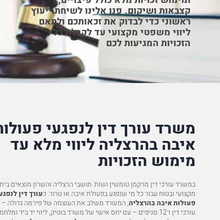
ומימוש זכויות מלא כולל פיצויים,
קצבאות ושיקום. פנו אלינו לשיחת ייעוץ
ראשוני כדי לבדוק את זכאותכם ולתאם
לטובה מיוחדת את המשרד "מרקמן את טומשין". יש לי הערכה
" להוד
ליווי משפטי מקצועי עד לקבלת כל
למשרד, ובמיוחד לעו"ד מלכיאל. הילדים בטח היו קוראים…
המוצלח
הזכויות המגיעות לכם
ה המלאה
להמלצ
ר.ק
משרד עורך דין לנפגעי פעולות
איבה בהרצליה ליווי מלא עד
מימוש הזכויות
במשרד עורכי דין מרקמן טומשין ושות' תושבי הרצליה והשרון מוצאים בית
מקצועי ובטוח עבור כל מי שנפגע בפעולת איבה או טרור. כ
עורך דין לנפגע
פעולות איבה בהרצליה
עורכי דין ו־12 סניפים – עם יחס אישי של משרד בוטיק, ליווי יד ביד ומלח