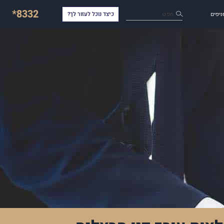
*8332
חפש
ניפים
כיצד נוכל לעזור לך?