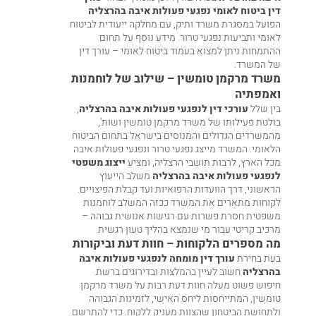
דין ביטוח לאומי נפגעי פעולות איבה בהרצליה
הפועל במסגרת משרד ותיק, עם מחלקה ייעודית לביטוח
לאומי ותביעות נפגעי טרור. מידע נוסף על תחום
ההתמחות ניתן למצוא בעמוד
ביטוח לאומי – עורך דין
של המשרד.
משרד מרקמן טומשין – שילוב של לוחמנות
ואמפתיה
בין שלל
עורכי דין לנפגעי פעולות איבה בהרצליה
,
בולטת פעילותו של משרד מרקמן טומשין ושות',
מהמשרדים הגדולים והמנוסים בישראל בתחום הביטוח
הלאומי. המשרד מייצג נפגעי טרור ונפגעי פעולות איבה
מכל הארץ, לרבות תושבי הרצליה, ומציע
ייצוג משפטי
לנפגעי פעולות איבה בהרצליה
משלב הייעוץ
הראשוני, דרך הוועדות הרפואיות ועד קבלת הפיצויים.
לקוחות מתארים את המשרד ככזה המשלב לוחמנות
משפטית חסרת פשרות עם רגישות אנושית גבוהה –
מרכיב קריטי עבור מי שנמצא בהליך טעון רגשית.
מה מספרים הלקוחות – חוות דעת וביקורות
בעת בחירת
עורך דין מומחה לנפגעי פעולות איבה
בהרצליה
חשוב לעיין בהמלצות ובדירוגים ברשת.
חיפוש פשוט מעלה חוות דעת רבות על משרד מרקמן
טומשין, המתייחסות ליחס האישי, לזמינות הגבוהה
ולתחושת הביטחון שהצוות מעניק ללקוח. כדי להתרשם