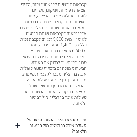
קצבאות חודשיות לפי אחוזי נכות, החזרי
הוצאות רפואיות ושיקום, פיצויים
לנפגעי פעולות איבה בהרצליה, סיוע
בשיקום תעסוקתי ולעיתים גם הטבות
במסים ובהנחות שונות. בהרצליה קיימים
אלפי זכאים לקצבאות שונות מביטוח
לאומי – מעל 5,000 זכאים לקצבת נכות
כללית, כ־1,400 נפגעי עבודה, יותר
מ־6,600 זכאי קצבת סיעוד ועוד –
וחלקם יכולים להיות מוכרים גם כנפגעי
טרור. לכן חשוב לבדוק אם האירוע
הביטחוני מזכה גם בזכויות נפגעי פעולות
איבה בהרצליה מעבר לקצבאות קיימות.
משרד עורך דין לנפגעי פעולות איבה
בהרצליה כמו מרקמן טומשין ושות'
מסייע בבדיקת הזכאות ובהגשת תביעה
פעולות איבה בהרצליה מול הביטוח
הלאומי.
איך מתבצע תהליך הגשת תביעה על
פעולת איבה בהרצליה מול הביטוח
הלאומי?