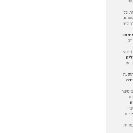
וח
ת: כל
שעוסק
להוכיח
ימוש
ים,
(
פרטי
ליה
י או
הופעה
יבה
ם, מאפשר
נות
ת
שין
ידיות
תמחות