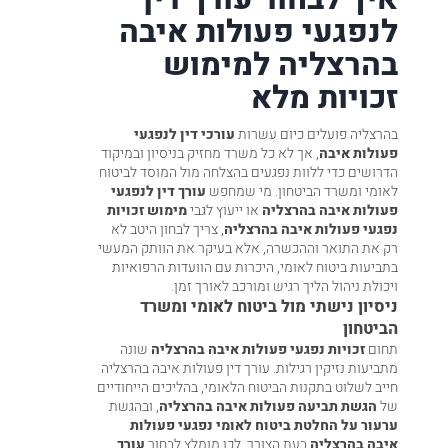
לנפגעי פעולות איבה
בהרצליה למימוש
זכויות מלא
בהרצליה פועלים כיום עשרות
עורכי דין לנפגעי
פעולות איבה
, אך לא כל משרד מחזיק בניסיון ובמיקוד
הדרושים כדי ללוות נפגעים בהצלחה מול המוסד לביטוח
לאומי ומשרד הביטחון. מי שמחפש
עורך דין לנפגעי
פעולות איבה בהרצליה
או ייעוץ לגבי
מימוש זכויות
נפגעי פעולות איבה בהרצליה
, צריך לבחון היטב לא
רק את התואר וההכשרה, אלא בעיקר את הוותק המעשי
בתביעות ביטוח לאומי, היכרות עם הוועדות הרפואיות
ויכולת ניהול הליך רגיש ומורכב לאורך זמן.
ניסיון נישתי מול ביטוח לאומי ומשרד
הביטחון
תחום
זכויות נפגעי פעולות איבה בהרצליה
שונה
מתביעות נזיקין רגילות. עורך דין פעולות איבה בהרצליה
חייב לשלוט בתקנות הביטוח הלאומי, בהליכים הייחודיים
של
הגשת תביעה פעולות איבה בהרצליה
, ובהגשת
ערעור על החלטת ביטוח לאומי נפגעי פעולות
איבה בהרצליה
בעת הצורך. לכן מומלץ לבחור
עורך