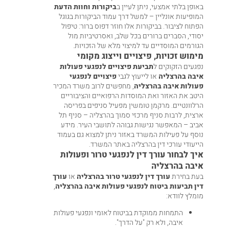
באופן בלתי אמצעי, ניתן לעיין ב
ביקורות וחוות הדעת
המופיעות אונליין – למשל דרך
עמוד הביקורות בגוגל
הפתוח לציבור. בביקורות אלו חוזר דפוס ברור: טיפול
יסודי, הסברים ברורים בכל שלב, ואסרטיביות מול
הגורמים המוסדיים עד למיצוי מלא של הזכויות.
מימוש זכויות, פיצויים וייצוג מקומי
נפגעים הזקוקים ל
תביעת פיצויים לנפגעי פעולות
איבה בהרצליה
או לייעוץ לגבי
פיצויים לנפגעי
פעולות איבה בהרצליה
, מחפשים לרוב משרד המכיר
היטב את האזור ואת המוסדות הרפואיים והציבוריים
הרלוונטיים. מרקמן טומשין מפעיל סניפים בפריסה
ארצית, לרבות סניף מרכזי סמוך בהרצליה –
סניף תל
אביב
– המאפשר נגישות גבוהה לתושבי העיר. מידע
נוסף על פעילות המשרד באזור ניתן למצוא גם בעמוד
הייעודי
עורכי דין בהרצליה
באתר המשרד.
איך לבחור עורך דין לנפגעי טרור ופעולות
איבה בהרצליה
בעת בחירת
עורך דין לנפגעי טרור בהרצליה
או
עורך
דין תביעות ביטוח לנפגעי פעולות איבה בהרצליה
,
מומלץ לוודא:
התמחות ממוקדת בביטוח לאומי ונפגעי פעולות
איבה, ולא רק "על הדרך".