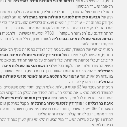
התיק עד למיצוי מלא של
זכויות נפגעי פעולות איבה בהרצליה
מול הביט
הלאומי ומשרד הביטחון.
המודל הייחודי של המשרד, בדומה לבית חולים, מבוסס על מחלקות מתמחו
תיק של
תביעת פיצויים לנפגעי פעולות איבה בהרצליה
מנותב לצוות 
אך ורק בתחום זה – עורכי דין, רופאים ויועצים כלכליים הפועלים יחד, כדי 
את הנזק, לחזק את הראיות הרפואיות ולמקסם את אחוזי הנכות. כך ניתן
להתמודד גם עם "הפציעה השקופה" – PTSD ופגיעות נפשיות – ולהבטיח
מ
זכויות נפגעי פעולות איבה בהרצליה
לטווח הארוך, כולל תגמולים חודשי
שיקום והטבות נלוות.
הסניף האזורי של המשרד, הפועל בסמוך להרצליה במסגרת סניף תל אביב 
הסניף
), מאפשר לקבל שירות של
עורכי דין לנפגעי פעולות איבה בהרצ
קרוב לבית, בלי נסיעות מיותרות ובלי להעמיס על מי שמתמודד עם כאב פיז
נפשי. המשרד מלווה את הלקוח בכל שלבי
הגשת תביעה פעולות איבה
בהרצליה
– החל מבירור זכאות ראשוני, דרך הכנת התיק הרפואי־משפטי, 
בוועדות רפואיות, ועד
ערעור על החלטת ביטוח לאומי נפגעי פעולות א
בהרצליה
בבתי הדין לעבודה.
הניסיון המצטבר של 63 שנות פעילות, אלפי תיקים ותקדימים משפטיי
למשרד לצפות מראש את מהלכי הרשויות, לסדר את הבלגן הבירוקרטי ולב
אסטרטגיה מדויקת לכל תיק. מי שמחפש
עורך דין מומחה לנפגעי פעולו
איבה בהרצליה
או
עורך דין לנפגעי טרור בהרצליה
, מקבל במרקמן טומ
מעטפת 360°: ייעוץ משפטי, חוות דעת רפואיות פנימיות, חישוב זכויות עת
וליווי מתמשך גם לאחר קבלת ההכרה והתגמולים.
למידע נוסף על פעילות המשרד מול הביטוח הלאומי ניתן לעיין בעמוד הה
בביטוח לאומי: