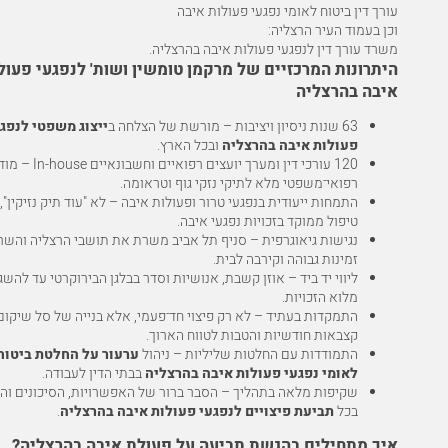
עורך דין ביטוח לאומי נפגעי פעולות איבה
וכן בעמוד העיר הרצליה:
משרד עורך דין לנפגעי פעולות איבה בהרצליה
.
היתרונות המרכזיים של מרקמן טומשין ושות' לנפגעי פעול
איבה בהרצליה
63 שנות ניסיון ויציבות – מורשת של הצלחה ב
ייצוג משפטי לנפג
פעולות איבה בהרצליה
ובכל הארץ.
120 עורכי דין ומערך יועצים רפואיים וחשבונאיים se
רפואי־משפטי מלא לתיקי נזקי גוף וטראומה.
התמחות ייעודית בנפגעי טרור ופעולות איבה – לא "עוד תיק נזיקין",
טיפול ממוקד בזכויות נפגעי איבה.
נגישות גיאוגרפית – סניף תל אביב משרת את תושבי הרצליה והשרו
זמינות גבוהה וקירבה לבית.
ליווי יד ביד – אוזן קשבת, אנושיות וסדר בבלגן הבירוקרטי עד להשג
מלוא הזכויות.
התמקדות בעתיד – לא רק פיצוי חד־פעמי, אלא בנייה של סל שיקום
קצבאות חודשיות והטבות לטווח הארוך.
התמודדות עם החלטות שליליות – ניהול
ערעור על החלטת ביטוח
לאומי נפגעי פעולות איבה בהרצליה
בבתי הדין לעבודה.
שקיפות מלאה בתהליך – הסבר ברור של האפשרויות, הסיכונים וה
בכל
תביעת פיצויים לנפגעי פעולות איבה בהרצליה
.
איך מתחילים בהגשת תביעה על פעולת איבה בהרצליה?