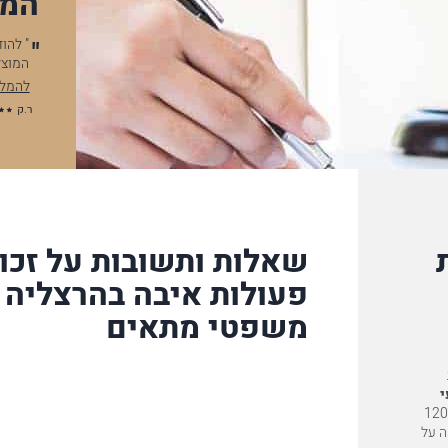
המל
ות לך על סיום התיק וכמובן על התוצאה, אבל ללא קשר לתוצאה
.לאחר
ת, לווי התיק נסך בי בטחון, כל…
אני ר
ה המלאה
להמל
א.נ
שאלות ותשובות על זכוי
פעולות איבה בהרצליה ו
משפטי מתאים
י
, המשרד משלב את העוצמה של פירמה גדולה – 120
מה על