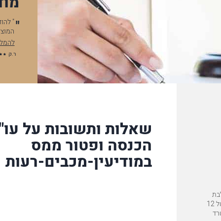
מוד
ת את המשרד "מרקמן את טומשין". יש לי הערכה
" להודות לך על סי
וחד לעו"ד מלכיאל. הילדים בטח היו קוראים…
המוצלחת, לווי התיק
להמלצה המלאה
ר.ק
שאלות ותשובות על עו"
הכנסה ופטור ממס
במודיעין-מכבים-רעות
בת
ניסיון של 63 שנות פעילות עם צוות של כ-120 עורכי דין בפריסה ארצית של 12
רד