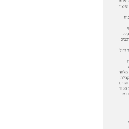
מינות
מיצוי
ית
י
קלל
כבים
 גדול
ת
 מלווה
קבלת
וזרים
 פטור
כנסה.