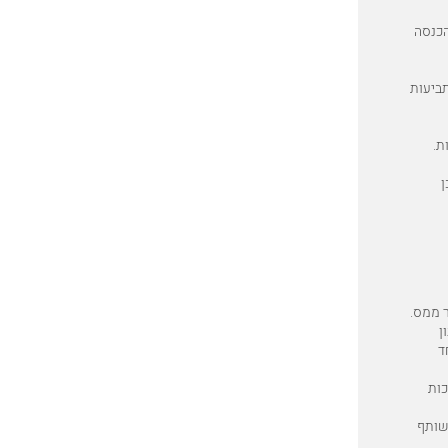
הכנסה
תביעות
ת.
ן
 ממס.
ן
ד
כות
היה שותף