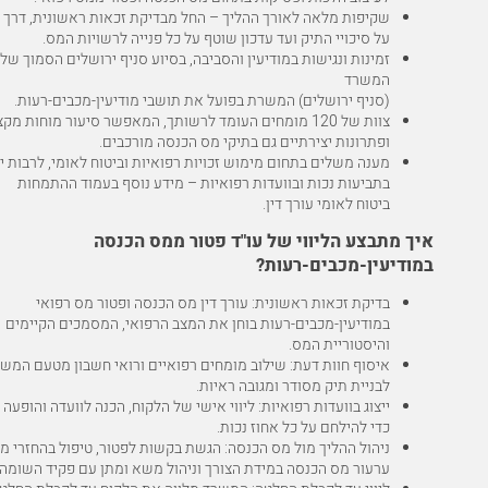
שקיפות מלאה לאורך ההליך – החל מבדיקת זכאות ראשונית, דרך 
על סיכויי התיק ועד עדכון שוטף על כל פנייה לרשויות המס.
זמינות ונגישות במודיעין והסביבה, בסיוע סניף ירושלים הסמוך של
המשרד
(
סניף ירושלים
) המשרת בפועל את תושבי מודיעין-מכבים-רעות.
צוות של 120 מומחים העומד לרשותך, המאפשר סיעור מוחות מקצ
ופתרונות יצירתיים גם בתיקי מס הכנסה מורכבים.
מענה משלים בתחום מימוש זכויות רפואיות וביטוח לאומי, לרבות יי
בתביעות נכות ובוועדות רפואיות – מידע נוסף בעמוד ההתמחות
ביטוח לאומי עורך דין
.
איך מתבצע הליווי של עו"ד פטור ממס הכנסה
במודיעין-מכבים-רעות?
בדיקת זכאות ראשונית: עורך דין מס הכנסה ופטור מס רפואי
במודיעין-מכבים-רעות בוחן את המצב הרפואי, המסמכים הקיימים
והיסטוריית המס.
איסוף חוות דעת: שילוב מומחים רפואיים ורואי חשבון מטעם המש
לבניית תיק מסודר ומגובה ראיות.
ייצוג בוועדות רפואיות: ליווי אישי של הלקוח, הכנה לוועדה והופעה 
כדי להילחם על כל אחוז נכות.
ניהול ההליך מול מס הכנסה: הגשת בקשות לפטור, טיפול בהחזרי מ
ערעור מס הכנסה במידת הצורך וניהול משא ומתן עם פקיד השומה.