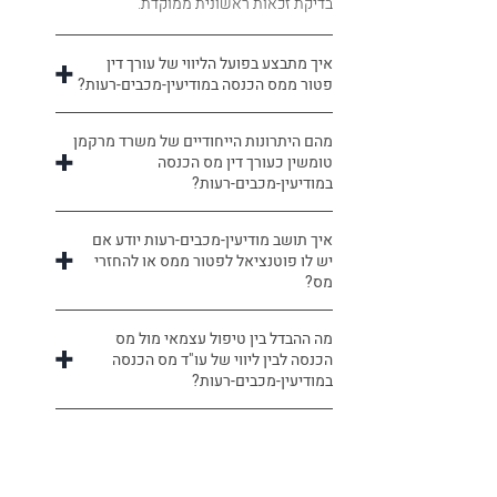
בדיקת זכאות ראשונית ממוקדת.
איך מתבצע בפועל הליווי של עורך דין
פטור ממס הכנסה במודיעין-מכבים-רעות?
מהם היתרונות הייחודיים של משרד מרקמן
טומשין כעורך דין מס הכנסה
במודיעין-מכבים-רעות?
איך תושב מודיעין-מכבים-רעות יודע אם
יש לו פוטנציאל לפטור ממס או להחזרי
מס?
מה ההבדל בין טיפול עצמאי מול מס
הכנסה לבין ליווי של עו"ד מס הכנסה
במודיעין-מכבים-רעות?