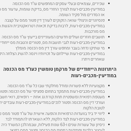
שכירים, עצמאים ובעלי עסקים המחפשים עו"ד מס הכנסה
במודיעין-מכבים-רעות לצורך החזרי מס, בדיקת שומות, ערעור מס 
או הסדרים מול פקיד השומה.
פנסיונרים וניצולי שואה הזקוקים לעורך דין פטור ממס על קצבה
במודיעין-מכבים-רעות, לרבות בדיקת זכאות רטרואקטיבית והגשת 
מס מורכבות.
תושבים חוזרים ועולים חדשים המעוניינים בייעוץ עו"ד מס הכנסה
במודיעין-מכבים-רעות לגבי תושבות מס, פטורים והטבות מס ייחודיו
מי שתיקו נדחה בעבר ומחפש עורך דין מס הכנסה מומלץ
במודיעין-מכבים-רעות שיילחם על זכויותיו וינסה להשיג הצלחה היכ
שאחרים ויתרו.
היתרונות הייחודיים של מרקמן טומשין כעו"ד מס הכנסה
במודיעין-מכבים-רעות
מקצועיות ללא פשרות ומודל מחלקתי שבו כל עו"ד מס הכנסה
במודיעין-מכבים-רעות מתמקד בתחום ספציפי של מס הכנסה ופטור
מעטפת רפואית ומשפטית תחת קורת גג אחת – רופאים, רואי חשבו
ועורכי דין מס הכנסה ופטור לנכים במודיעין-מכבים-רעות עובדים יח
לטובת הלקוח.
ליווי יד ביד בוועדות הרפואיות והופעה אישית של עו"ד פטור ממס נ
במודיעין-מכבים-רעות לצד הלקוח, ללא השארתו להתמודד לבד.
ניסיון של עשרות שנים ו-63 שנות פעילות, שבמהלכן המשרד 
לעיצוב הלכות ופסיקות בתחום מס הכנסה ופטור ממס רפואי.