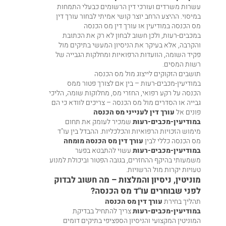
עשרות משרדים ועורכי דין הרשומים כבעלי התמחות
במיסוי. ההיצע הרחב יוצר קושי אמיתי לבחור עורך דין
מס הכנסה במודיעין או עורך דין מס הכנסה
במכבים-רעות, ולכן חשוב לבחון לא רק את הכתובת
והקרבה, אלא בעיקר את הניסיון המעשי בתיקים מול
פקיד השומה, הוועדות הרפואיות ומחלקות הגבייה של
רשות המסים.
תושבים הזקוקים לייצוג מול מס הכנסה
במודיעין-מכבים-רעות – בין אם לצורך פטור ממס
הכנסה על רקע רפואי, החזרי מס, מחלוקות שומה, הליכי
גבייה או הסדרים מול מס הכנסה – צריכים לוודא כי הם
פונים אל
עורך דין לענייני מס הכנסה
במודיעין-מכבים-רעות
שמכיר לעומק את תחום
מימוש הזכויות הרפואיות והכלכליות. ההבדל בין עו"ד
מס הכנסה כללי לבין
עורך דין מס הכנסה מומחה
במודיעין-מכבים-רעות
עשוי להתבטא בפער
משמעותי בהיקף ההחזרים, בגובה הפטור וביכולת למנוע
טעויות יקרות מול הרשויות.
מוניטין, ניסיון והמלצות – מה חשוב לבדוק
לפני שבוחרים עו"ד מס הכנסה?
תהליך בחירת
עורך דין מס הכנסה
במודיעין-מכבים-רעות
צריך להתחיל בבדיקת
המוניטין המקצועי והניסיון הספציפי בתיקים דומים