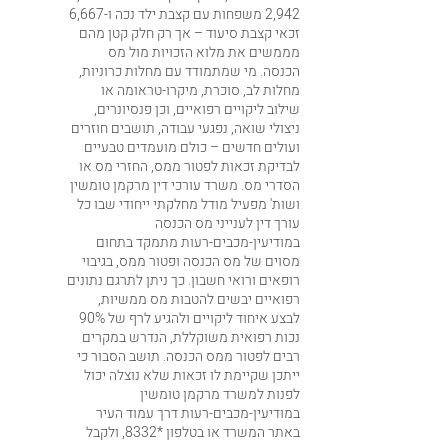
2,942 משפחות עם קצבת ילד נכה ו-6,667
זכאי קצבת סיעוד – אך רק חלק קטן מהם
מממשים את מלוא הזכויות מול מס
הכנסה. מי שמתמודד עם מחלות כרוניות,
מחלות לב, סוכרת, מיקרו-טראומה או
שילוב ליקויים רפואיים, וכן פנסיונרים,
ניצולי שואה, נפגעי עבודה, תושבים חוזרים
ועולים חדשים – כולם מועמדים טבעיים
לבדיקת זכאות לפטור ממס, החזרי מס או
הסדרי מס. משרד עורכי דין מרקמן טומשין
ושות' מפעיל מודל מחלקתי ייחודי שבו כל
עורך דין לענייני מס הכנסה
במודיעין-מכבים-רעות מתמקד בתחום
מסוים של מס הכנסה ופטור ממס, בגיבוי
רופאים ורואי חשבון. כך ניתן לתרגם נתונים
רפואיים יבשים להטבות מס ממשיות,
לבצע איחוד ליקויים ולהגיע לרף של 90%
נכות רפואית משוקללת, הנדרש במקרים
רבים לפטור ממס הכנסה. תושב הסבור כי
ייתכן שקיימת לו זכאות שלא נוצלה יכול
לפנות למשרד מרקמן טומשין
במודיעין-מכבים-רעות דרך עמוד העיר
באתר המשרד או בטלפון *8332, ולקבל