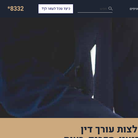
*8332
חפש
ניפים
כיצד נוכל לעזור לך?
צות עורך דין