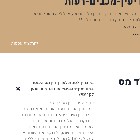
יעין-מכבים-רעות
ום התיק וכמובן על התוצאה, אבל ללא קשר לתוצאה
.לאחר שנתיים שעזר
 נסך בי בטחון, כל…
אני רוצה להגדיר 
להמלצה המלאה
א.נ
להמלצות נוספות
ד מס
מי צריך לפנות לעורך דין מס הכנסה
במודיעין-מכבים-רעות ומתי זה הופך
לקריטי?
פנייה לעורך דין מס הכנסה
במודיעין-מכבים-רעות הופכת חיונית כשיש
שילוב בין מצב רפואי, הכנסות משמעותיות
ובירוקרטיה מול מס הכנסה או ביטוח
לאומי. בעיר מודיעין-מכבים-רעות חיים
אלפי תושבים שמקבלים קצבאות שונות –
למשל כ-5,183 מקבלי קצבת נכות כללית,