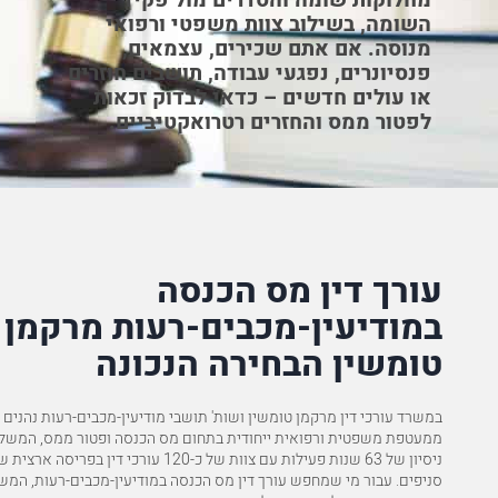
מחלוקות שומה והסדרים מול פקיד
השומה, בשילוב צוות משפטי ורפואי
מנוסה. אם אתם שכירים, עצמאים,
יחס, הליווי המקצועי והחתירה להצלחה בתביעה
אזכור לטובה מיוחד
פנסיונרים, נפגעי עבודה, תושבים חוזרים
עצומה למשרד, ובמי
או עולים חדשים – כדאי לבדוק זכאות
להמלצה המלאה
לפטור ממס והחזרים רטרואקטיביים.
א.כ
עורך דין מס הכנסה
במודיעין-מכבים-רעות מרקמן
טומשין הבחירה הנכונה
במשרד עורכי דין מרקמן טומשין ושות' תושבי מודיעין-מכבים-רעות נהנים
ממעטפת משפטית ורפואית ייחודית בתחום מס הכנסה ופטור ממס, המשל
סניפים. עבור מי שמחפש עורך דין מס הכנסה במודיעין-מכבים-רעות, המש