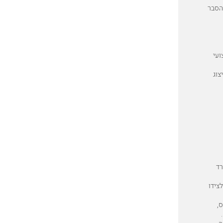
הסבר
ועי
צוג
רד
לצידו
ס,