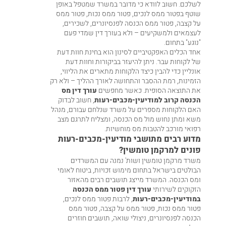
לשלכם. חשוב לוודא כי מדובר במשרד שמטפל באופן
שוטף בפטור ממס לנכים, פטור ממס נכות, פטור ממס
על קצבה, פטור ממס הכנסה לפנסיונרים, לשכירים,
לעצמאים ולמשקיעים – ולא בעורך דין שמדי פעם
"נוגע" בתחום.
אחד הכלים האפקטיביים לסינון הוא בחינת חוות דעת
של לקוחות עבר. ניתן להיעזר ב
ביקורות וחוות דעת
אונליין
כדי להבין כיצד הלקוחות מתארים את הליווי,
הזמינות, רמת ההסבר והתחושה לאורך ההליך – ולא רק
את התוצאה הסופית. כאשר מחפשים
עורך דין מס
הכנסה קרוב למודיעין-מכבים-רעות
, חשוב לבדוק
האם הלקוחות מספרים על משרד שנלחם עבורם, מנהל
משא ומתן נחוש מול מס הכנסה, ומצליח לתרגם מצב
רפואי מורכב להטבות מס מוחשיות.
מדוע רבים מתושבי מודיעין-מכבים-רעות
פונים למרקמן טומשין?
משרד מרקמן טומשין ושות' נמנה עם המשרדים
הבולטים בישראל בתחום מימוש זכויות, ביטוח לאומי
ומס הכנסה. המשרד מייצג תושבים רבים מהאזור
הזקוקים לשירותי
עורך דין פטור ממס הכנסה
במודיעין-מכבים-רעות
, לרבות פטור ממס לנכים,
פטור ממס נכות, פטור ממס על קצבה, פטור ממס
הכנסה לפנסיונרים, ניצולי שואה, תושבים חוזרים