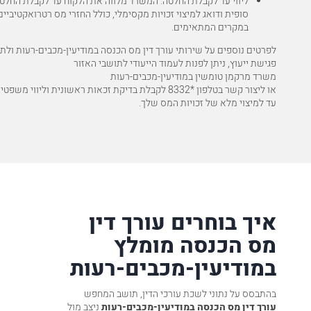
ליווי עד לקבלת החלטה: המשרד מלווה את הלקוח עד לקבלת החלט
סופית ודואג למיצוי זכויות מקסימלי, כולל החזרי מס רטרואקטיביים
במקרים המתאימים.
לפרטים נוספים על שירותי עורך דין מס הכנסה במודיעין-מכבים-רעות ולת
פגישת ייעוץ, ניתן לפנות לעמוד הייעודי לתושבי האזור
משרד מרקמן טומשין במודיעין-מכבים-רעות
או ליצור קשר בטלפון
*8332
לקבלת בדיקת זכאות ראשונית וליווי משפטי 
עד למיצוי מלא של זכויות המס שלך.
איך בוחרים עורך דין
מס הכנסה מומלץ
במודיעין-מכבים-רעות
בהתבסס על נתוני לשכת עורכי הדין, תושב המחפש
עורך דין מס הכנסה במודיעין-מכבים-רעות
ניצב מול