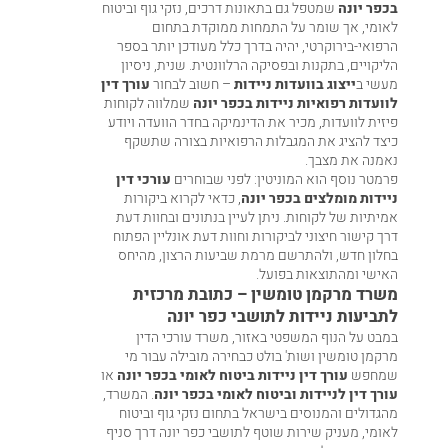
בכפר יונה
שמטפל גם בתאונות דרכים, נזקי גוף וביטוח
לאומי, אך שומר על התמחות ממוקדת בתחום
הרפואי-בירוקרטי, יהיה בדרך כלל מעודכן יותר בספר
הליקויים, בתקנות ובפסיקה הרלוונטית. שנית, ניסיון
מעשי ב
ייצוג בוועדות ניידות
– חשוב לבחור
עורך דין
לוועדות רפואיות ניידות בכפר יונה
שמלווה לקוחות
פיזית לוועדות, מכיר את הדינמיקה בחדר הוועדה ויודע
כיצד להציג את המגבלות הרפואיות בצורה שתשקף
נאמנה את מצבך.
פרמטר נוסף הוא המוניטין: לפני שבוחרים
עורכי דין
ניידות מומלצים בכפר יונה
, כדאי לקרוא ביקורות
אמיתיות של לקוחות. ניתן לעיין בנתונים ובחוות דעת
דרך קישור חיצוני ל
ביקורות וחוות דעת אונליין
הפתוח
בחלון חדש, ולהתרשם מרמת שביעות הרצון, מהיחס
האישי ומהתוצאות בפועל.
משרד מרקמן טומשין – כתובת מרכזית
לתביעות ניידות לתושבי כפר יונה
במבט על הנוף המשפטי באזור, משרד עורכי הדין
מרקמן טומשין ושות' בולט כבחירה מובילה עבור מי
שמחפש
עורך דין ניידות ביטוח לאומי בכפר יונה
או
עורך דין לניידות וביטוח לאומי בכפר יונה
. המשרד,
מהגדולים והמנוסים בישראל בתחום נזקי גוף וביטוח
לאומי, מעניק שירות שוטף לתושבי כפר יונה דרך
סניף