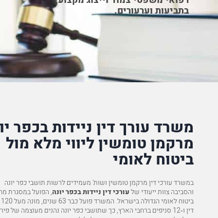
רפואי משפטי צמוד וייצוג מקצועי
בתביעות וערעורים.
אזכור לטובה מיוחדת את המשרד "מרקמן את טומשין". יש לי הערכה
עצומה למשרד, ובמיוחד לעו"ד מלכיאל. הילדים בטח היו קוראים…
להמלצה המלאה
א.כ
משרד עורך דין ניידות בכפר יו
מרקמן טומשין ליווי מלא מול
ביטוח לאומי
במשרד עורכי דין מרקמן טומשין ושות' מעמידים לרשות תושבי כפר יונה
והסביבה צוות ייעודי של
עורכי דין ניידות בכפר יונה
, הפועל במסגרת מ
ביטו
דין ו‑12 סניפים ברחבי הארץ, כך שתושבי כפר יונה נהנים מעוצמה של פי