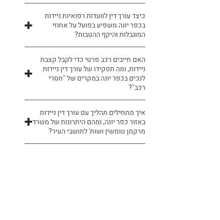
כיצד עורך דין לוועדות רפואיות ניידות
בכפר יונה משפיע בפועל על אחוזי
המוגבלות והיקף ההטבות?
האם חייבים רכב פרטי כדי לקבל קצבת
ניידות, ומה תפקידו של עורך דין ניידות
לנכים בכפר יונה במקרים של "חסרי
רכב"?
איך מתחילים תהליך עם עורך דין ניידות
באזור כפר יונה, ומהם היתרונות של משרד
מרקמן טומשין ושות' לתושבי העיר?