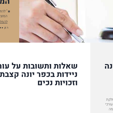
המל
" להודות לך על סיום התיק וכמובן על התוצאה, אבל ללא קשר לתוצאה
המוצלחת, לווי התיק נסך בי בטחון, כל…
להמלצה המלאה
ר.ק
נה
שאלות ותשובות על עורך
ניידות בכפר יונה קצבת 
וזכויות נכים
חלקת
ח לאומי הגדולה בישראל. המשרד פועל כבר 63 שנים, מונה מעל 120 עורכי
רמה