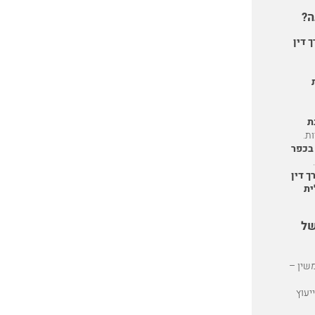
ה?
ך דין
ת
ת.
 בכפר
ך דין
ית
של
משין –
יעוץ