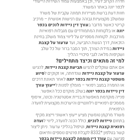
חדרה
הקרוב לעיר, וכן באמצעות
עמוד השירות הייעודי
לכפר יונה
באתר המשרד.
חוות דעת ברשת מציירות תמונה עקבית של משרד
שמשלב מקצועיות גבוהה עם רגישות אנושית – מרכיב
קריטי כאשר מדובר ב
עורך דין ניידות לנכים בכפר
יונה
או בלקוחות המתמודדים עם מגבלות רפואיות
מורכבות. לקוחות מספרים על ליווי צמוד משלב בחינת
הזכאות, דרך הגשת התביעה, ועד
ערעור על קצבת
ניידות
במידת הצורך, תוך הסבר ברור של כל שלב
ושקיפות מלאה לגבי סיכויי ההליך.
למי זה מתאים וכיצד מתחילים?
אם אתם שוקלים להגיש
תביעת קצבת ניידות
, להגיש
ערעור על קצבת ניידות
שנדחתה, או זקוקים ל
סיוע
משפטי קצבת ניידות בכפר יונה
לאחר תאונת דרכים
או החמרה במצב רפואי – מומלץ לפנות ל
ייעוץ עורך
דין ניידות בכפר יונה
בשלב מוקדם ככל האפשר.
פנייה מוקדמת מאפשרת בניית אסטרטגיה נכונה, איסוף
מסמכים רפואיים רלוונטיים והיערכות מקצועית לוועדה
הרפואית.
משרד מרקמן טומשין מציע ייעוץ ראשוני וייצוג מקיף
בתחום
ניידות לנכים
, כולל הכנה לוועדה, ליווי ל
ועדה
רפואית קצבת ניידות
, וטיפול בהליכי ערעור. ניתן ליצור
קשר בטלפון
*8332
לקבלת פרטים נוספים ותיאום
פגישה עם
עורך דין מומחה לקצבת ניידות בכפר