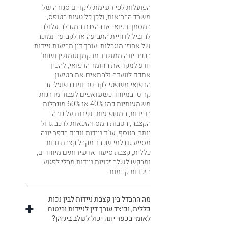
הפועלות לפי רשימת ליקויים סגורה של
משרד הבריאות, ולכן כל טעות בטופס,
במסמך רפואי או בהצגת המגבלה עלולה
להוביל לדחיית התביעה או לקביעה נמוכה
של אחוזי מוגבלות. עורך דין תביעות ניידות
בכפר יונה ממשרד מרקמן טומשין ושות'
יודע למקד את החומר הרפואי, להכין
אתכם לוועדה ולהתאים את הטיעון
הרפואי־משפטי לקריטריונים בפועל. זה
קריטי במיוחד כששואפים לעבור מדרגות
משמעותיות כמו 40% או 60% מוגבלות
בניידות, המשפיעות ישירות על גובה
הקצבה, הטבות המס והזכאות לרכב גדול
יותר. בנוסף, עו"ד ניידות ונכים בכפר יונה
מסייע גם למי שכבר מקבל קצבת נכות
כללית, קצבת סיעוד או שירותים מיוחדים,
ומבקש לשלב זכויות ניידות מבלי לפגוע
בזכויות קיימות.
מה ההבדל בין קצבת ניידות לבין נכות
כללית, וכיצד עורך דין לניידות וביטוח
לאומי בכפר יונה יכול לשלב ביניהן?