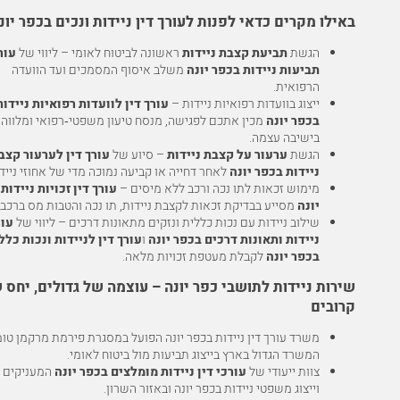
באילו מקרים כדאי לפנות לעורך דין ניידות ונכים בכפר יונ
הגשת
תביעת קצבת ניידות
ראשונה לביטוח לאומי – ליווי של
עור
תביעות ניידות בכפר יונה
משלב איסוף המסמכים ועד הוועדה
הרפואית.
ייצוג בוועדות רפואיות ניידות –
עורך דין לוועדות רפואיות ניידות
בכפר יונה
מכין אתכם לפגישה, מנסח טיעון משפטי‑רפואי ומלווה
בישיבה עצמה.
הגשת
ערעור על קצבת ניידות
– סיוע של
עורך דין לערעור קצב
ניידות בכפר יונה
לאחר דחייה או קביעה נמוכה מדי של אחוזי ניידו
מימוש זכאות לתו נכה ורכב ללא מיסים –
עורך דין זכויות ניידות
יונה
מסייע בבדיקת זכאות לקצבת ניידות, תו נכה והטבות מס ברכב.
שילוב ניידות עם נכות כללית ונזקים מתאונות דרכים – ליווי של
עור
ניידות ותאונות דרכים בכפר יונה
ו
עורך דין לניידות ונכות כלל
בכפר יונה
לקבלת מעטפת זכויות מלאה.
שירות ניידות לתושבי כפר יונה – עוצמה של גדולים, יחס 
קרובים
משרד עורך דין ניידות בכפר יונה הפועל במסגרת פירמת מרקמן טו
המשרד הגדול בארץ בייצוג תביעות מול ביטוח לאומי.
צוות ייעודי של
עורכי דין ניידות מומלצים בכפר יונה
המעניקים י
וייצוג משפטי ניידות בכפר יונה ובאזור השרון.