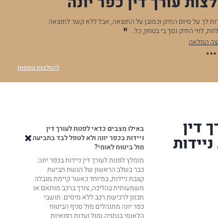
צות עורך דין כפר יונה
.לאחר שנתיים שעזר לי מאוד בוועדות ערעורים רופאיים, ובייעוצים
אני רוצה להגדיר לך תודה רבה רבה! כל היחס שלך ממש…
להמלצה המלאה
א.נ
להמלצות נוספות
 דין
באילו מצבים כדאי לפנות לעורך דין
ניידות
ניידות בכפר יונה ולא לטפל לבד בתביעה
מול ביטוח לאומי?
מומלץ לפנות לעורך דין ניידות בכפר יונה
כבר בשלב הראשון של הגשת תביעת
קצבת ניידות, במיוחד כאשר קיימת מגבלה
משמעותית בהליכה, צורך ברכב מותאם או
תכנון לרכישת רכב ללא מיסים. תושבי
כפר יונה מתנהלים מול סניף הביטוח
הלאומי בנתניה ומול ועדות רפואיות