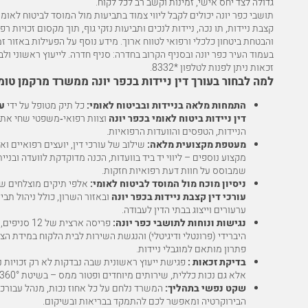
גדולה לצד יחס אישי, זמינות וקשב רב לכל לקוח.
תושבי כפר יונה יכולים לקבל ליווי צמוד בתביעות מול המוסד לביטוח לאומי,
קצבת ניידות
, תו נכה, ניידות לנכים ותביעות נזקי גוף, תוך מקסום זכויות רפ
והבטחת ביטחון כלכלי ורפואי לטווח ארוך. מידע נוסף על הפעילות באזור זמ
בעמוד העיר
כפר יונה
ובסניף הקרוב בחדרה:
סניף חדרה
. לייעוץ ראשוני ול
זכאות ניתן לפנות לטלפון
*8332
.
למה לבחור בעורך דין ניידות בכפר יונה ממשרד מרקמן טומ
התמחות מלאה בניידות ובביטוח לאומי:
כל תיק מטופל על ידי
ע
דין ניידות ביטוח לאומי בכפר יונה
וצוות רפואי‑משפטי שחי את 
הניידות, הטפסים והוועדות הרפואיות.
מעטפת מקצועית מלאה:
שילוב של עורכי דין, יועצים רפואיים וא
מקצוע נוספים – ליווי יד ביד בוועדות, הכנה מדוקדקת לוועדה ובניי
שמבוסס על חוות דעת רפואיות חזקות.
ניסיון מוכח מול המוסד לביטוח לאומי:
אלפי תיקים מוצלחים ש
עורכי דין קצבת ניידות בכפר יונה
ובאזור השרון, כולל ניהול תבי
ערעורים וייצוג בבתי הדין לעבודה.
נגישות ונוחות לתושבי כפר יונה:
פריסה ארצית של 12 
היברידי (פרונטלי ודיגיטלי) והנגשת השירות לבית הלקוח במידת הצ
פתרון מותאם למוגבלי ניידות.
בדיקת זכאות :
פגישת ייעוץ ראשונית שבה נבדקות לא רק זכויות ני
אלא גם נכות כללית, שירותים מיוחדים ופטור ממס – בשיטת 360°.
שקט נפשי בתהליך:
המשרד נלחם על כל אחוז נכות, מנהל עבורכ
הבירוקרטיה ומאפשר לכם להתמקד בבריאות ובשיקום.