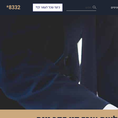
*8332
חפש
ניפים
כיצד נוכל לעזור לך?