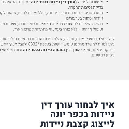
אפשרות לפנייה ל
עורך דין ניידות בכפר יונה
במקרים מתאימים, 
בדיקת נסיבות המקרה.
סיוע משפטי קצבת ניידות בכפר יונה, כולל ניידות לנכים, זכאות לק
ניידות וטיפול בערעורים.
הנגשת השירות לתושבי כפר יונה באמצעות סניף חדרה, שיחות וידא
וטיפול מרחוק – ללא צורך בנסיעות מיותרות למרכז הארץ.
לכל שאלה בנושא ניידות, תו נכה, גמלת ניידות וזכויות רפואיות מול ביטוח ל
ניתן לפנות למשרד מרקמן טומשין ושות' בטלפון
*8332
ולקבל ייעוץ ראשונ
ובדיקת זכאות , על ידי
עורך דין מומחה ניידות בכפר יונה
וצוות מקצועי 
ניסיון רב שנים.
איך לבחור עורך דין
ניידות בכפר יונה
לייצוג קצבת ניידות