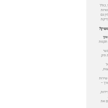
 כולל
ואיות
ין גם
בדיקת
שין?
ורך
תקנות
נשי
ת תיק
ל
עות,
סניפים, שירות
ורך –
ידות,
ם את