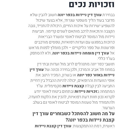
וזכויות נכים
בבחירת
עורך דין ניידות בכפר יונה
חשוב להבין שלא
מדובר בעוד הליך משפטי שגרתי, אלא בצעד שיכול
להשפיע ישירות על איכות החיים, היכולת להתנייד, גובה
הקצבה והזכאות לרכב מותאם לשנים קדימה. תביעות
ניידות מול המוסד לביטוח לאומי ומשרד הבריאות
כרוכות במפגש עם ועדות רפואיות, טפסים מורכבים
ופרשנות של ספר הליקויים – ולכן מומלץ לפנות מראש
אל
עורך דין מומחה ניידות בכפר יונה
, ולא להסתפק
בעו"ד כללי.
תושבי כפר יונה מתנהלים לרוב מול ועדות ובתי דין
במחוז תל אביב והמרכז, ולכן בחירה נכונה של
עורך דין
ניידות באזור כפר יונה
או בשרון, המכיר היטב את
אופי הוועדות והרופאים, יכולה להיות ההבדל בין דחיית
התביעה לבין קבלת
קצבת ניידות
מקסימלית. עו"ד
המתמחה ב
זכויות ניידות
ובתחום
ביטוח לאומי
יודע
לקרוא נכון חוות דעת רפואיות, להכין את הלקוח לוועדה,
ולהתמודד מול טענות המוסד לביטוח לאומי גם בשלב
הערעור.
על מה חשוב להסתכל כשבוחרים עורך דין
קצבת ניידות בכפר יונה?
ראשית, רמת ההתמקצעות:
עורך דין קצבת ניידות