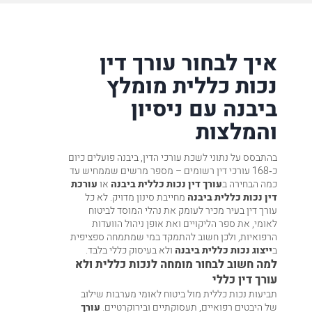
איך לבחור עורך דין
נכות כללית מומלץ
ביבנה עם ניסיון
והמלצות
בהתבסס על נתוני לשכת עורכי הדין, ביבנה פועלים כיום
כ‑168 עורכי דין רשומים – מספר מרשים שממחיש עד
כמה הבחירה ב
עורך דין נכות כללית ביבנה
או
עורכת
דין נכות כללית ביבנה
מחייבת סינון מדויק. לא כל
עורך דין בעיר מכיר לעומק את נהלי המוסד לביטוח
לאומי, את ספר הליקויים ואת אופן ניהול הוועדות
הרפואיות, ולכן חשוב להתמקד במי שמתמחה ספציפית
ב
ייצוג נכות כללית ביבנה
ולא בעיסוק כללי בלבד.
למה חשוב לבחור מומחה לנכות כללית ולא
עורך דין כללי
תביעות נכות כללית מול ביטוח לאומי מערבות שילוב
של היבטים רפואיים, תעסוקתיים ובירוקרטיים.
עורך