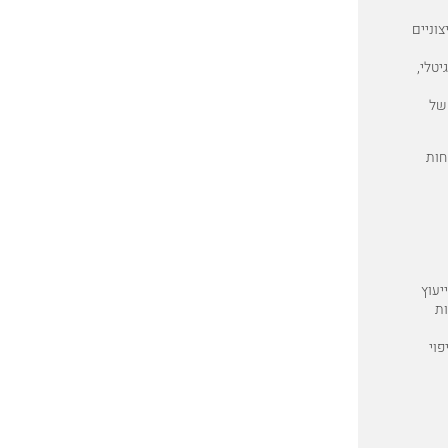
וניים
יטלי,
 של
חות
יעוץ
ות
פוי