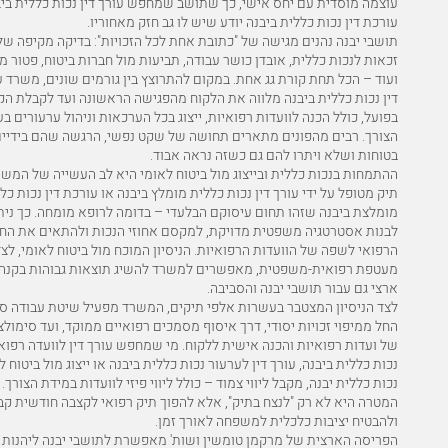
עוצמה מוסדית עם יחס אישי, כך שתושב שמחפש עורך דין נכות כללית ביב
עורכת דין נכות כללית ביבנה יודע שיש לו גב חזק מאחוריו.
תושבי יבנה נהנים מגישה של "כתובת אחת לכל הזכויות": בדיקה מקיפה של
זכאות לנכות כללית, אובדן כושר עבודה, תביעות מול חברות ביטוח, פטור 
ועוד – הכל תחת קורת גג אחת. במקום להתרוצץ בין גורמים שונים, משרד ע
דין נכות כללית ביבנה מלווה את הלקוח מהפגישה הראשונה ועד לקבלת ה
בפועל, כולל הכנה לוועדות רפואיות, ייצוג בכל הערכאות וניהול ערעורים ב
הצורך. רבים מהפונים מתארים תחושה של שקט נפשי, הרגשה שהם בידיי
בטוחות ושלא ויתרו להם גם כשזה נראה אבוד.
ההתמחות בנכות כללית ובייצוג מול ביטוח לאומי היא לב העשייה של המשר
תיק מטופל על ידי עורך דין נכות כללית מומלץ ביבנה או עורכת דין נכות כל
מומלצת ביבנה שזהו תחום עיסוקם הבלעדי – בדומה לרופא מומחה. כך נית
לבנות אסטרטגיה משפטית מדויקת, למקסם אחוזי הנכות ולהתאים את הח
הרפואי לשפה של הוועדות הרפואיות. הניסיון המוכח מול ביטוח לאומי, לצ
מעטפת רפואית-משפטית, מאפשרים למשרד להשיג תוצאות גבוהות בקנה 
ארצי גם עבור תושבי יבנה והסביבה.
לצד הניסיון המצטבר בעשרות אלפי תיקים, המשרד מפעיל שיטת עבודה סד
החל ממיפוי זכויות יסודי, דרך איסוף מסמכים רפואיים ממוקד, ועד סימולצ
של ועדות רפואיות והכנה אישית ללקוח. מי שמחפש עורך דין לוועדה רפוא
נכות כללית ביבנה, עורך דין לערעור נכות כללית ביבנה או ייצוג מול ביטוח ל
נכות כללית יבנה, מקבל ליווי צמוד – כולל ליווי פיזי לוועדות במידת הצורך.
המטרה היא לא רק "לנצח בתיק", אלא להפוך תיק רפואי לקצבה חודשית קב
ולהבטיח יציבות כלכלית למשפחה לאורך זמן.
הפריסה הארצית של מרקמן טומשין ושות' מאפשרת לתושבי יבנה ליהנות 