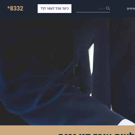
*8332
חפש
ניפים
כיצד נוכל לעזור לך?