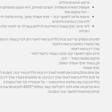
ובייצוג ארגונים גדולים.
מעטפת רפואית-משפטית: יועצים רפואיים, רואי חשבון ומומחים חיצ
– הכל במקום אחד.
נגישות מלאה לתושבי יבנה – סניף אשדוד סמוך, שירות טלפוני ודיג
ללא צורך בנסיעות מיותרות.
ליווי אישי, אוזן קשבת והתחייבות להילחם בשבילך עד למיצוי מלא
הזכויות.
לפרטים נוספים על ייצוג נכות כללית וביטוח לאומי ניתן לעיין בעמוד ההתמ
של המשרד בתחום הביטוח הלאומי:
עורך דין ביטוח לאומי
.
מידע נוסף לתושבי יבנה מחכה בעמוד הייעודי לעיר:
מרקמן טומשין ושות' – יבנה
,
וכן בעמוד סניף אשדוד הסמוך:
סניף אשדוד
.
אם אתם מתלבטים האם לפנות לעורך דין נכות כללית בעיר יבנה, זקוקים לי
על נכות כללית ביטוח לאומי עורך דין ביבנה או מחפשים משרד עורך דין נכ
כללית ביבנה עם המלצות וניסיון מוכח – אל תתמודדו לבד מול המערכת.
בואו נבדוק מה מגיע לכם: ניתן ליצור קשר בטלפון
*8332
ולקבוע פגישת מי
זכויות מותאמת לתושבי יבנה והסביבה.