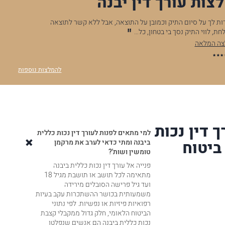
צות עורך דין יבנה
כמובן על התוצאה, אבל ללא קשר לתוצאה
.לאחר שנתיים שעזר לי מאוד 
טחון, כל…
אני רוצה להגדיר לך תודה ר
להמלצה המלאה
א.נ
להמלצות נוספות
 דין נכות
למי מתאים לפנות לעורך דין נכות כללית
 ביטוח
ביבנה ומתי כדאי לערב את מרקמן
טומשין ושות'?
פנייה אל עורך דין נכות כללית ביבנה
מתאימה לכל תושב או תושבת מגיל 18
ועד גיל פרישה הסובלים מירידה
משמעותית בכושר ההשתכרות עקב בעיות
רפואיות פיזיות או נפשיות. לפי נתוני
הביטוח הלאומי, חלק גדול ממקבלי קצבת
נכות כללית ביבנה הם אנשים שנפלטו