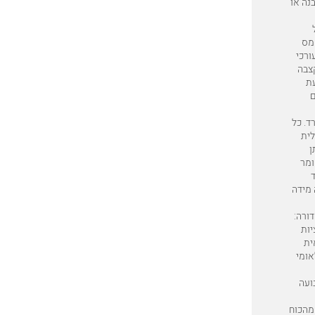
נה או
ממס
ורכי
קצבה
עת
ם
ד. כל
לית
ן
ומר
ד
מידה
ורה:
יות
ית
אומי
ועה
מהכוח