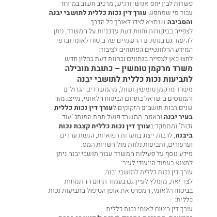
פשרות לבין יחס אנושי ורגיש, מרכיב חשוב במיוחד
עבור מי שמחפש
עורך דין נכות כללית לתושבי יבנה
והסביבה
שנמצא לצדו לאורך כל הדרך.
לצפייה בביקורות וחוות דעת עדכניות על המשרד, ניתן
להיעזר גם בנתונים הרשמיים של ביטוח לאומי ובדפי
המידע הרלוונטיים הפתוחים לציבור:
לחצו כאן לצפייה בנתונים ובחוות דעת בחלון חדש
.
משרד מרקמן טומשין – כתובת מובילה
לתביעות נכות כללית לתושבי יבנה
משרד מרקמן טומשין ושות', מהמשרדים הגדולים
והמנוסים בישראל בתחום הביטוח הלאומי, מייצג מזה
שנים רבות תושבים הזקוקים ל
עורך דין נכות כללית
בעיר יבנה
ובאזור. המשרד פועל תחת המותג "עוד
זכות" ומתמקד ב
עורך דין נכות כללית קצבת נכות
ביבנה
, לרבות ייצוג בוועדות רפואיות, הגשת עררים
וערעורים, ותביעות נלוות מול רשויות המס.
מידע נוסף על פעילות המשרד עבור תושבי יבנה ניתן
למצוא בעמוד הייעודי לעיר:
עורך דין נכות כללית לתושבי יבנה
.
לצד זאת, מומלץ לעיין גם בעמוד תחום ההתמחות
בביטוח הלאומי, המפרט את אופן הטיפול בתביעות נכות
כללית:
עורך דין ביטוח לאומי נכות כללית
.