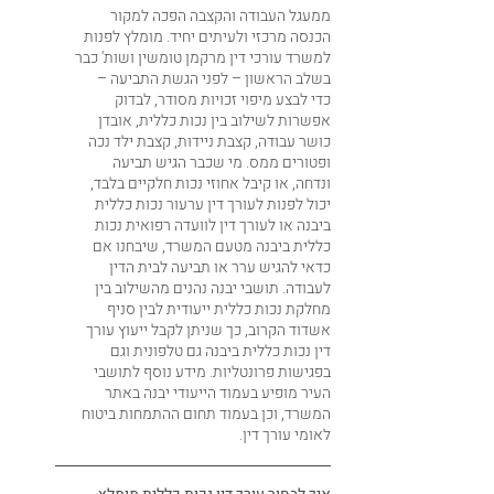
ממעגל העבודה והקצבה הפכה למקור
הכנסה מרכזי ולעיתים יחיד. מומלץ לפנות
למשרד עורכי דין מרקמן טומשין ושות' כבר
בשלב הראשון – לפני הגשת התביעה –
כדי לבצע מיפוי זכויות מסודר, לבדוק
אפשרות לשילוב בין נכות כללית, אובדן
כושר עבודה, קצבת ניידות, קצבת ילד נכה
ופטורים ממס. מי שכבר הגיש תביעה
ונדחה, או קיבל אחוזי נכות חלקיים בלבד,
יכול לפנות לעורך דין ערעור נכות כללית
ביבנה או לעורך דין לוועדה רפואית נכות
כללית ביבנה מטעם המשרד, שיבחנו אם
כדאי להגיש ערר או תביעה לבית הדין
לעבודה. תושבי יבנה נהנים מהשילוב בין
מחלקת נכות כללית ייעודית לבין סניף
אשדוד הקרוב, כך שניתן לקבל ייעוץ עורך
דין נכות כללית ביבנה גם טלפונית וגם
בפגישות פרונטליות. מידע נוסף לתושבי
העיר מופיע בעמוד הייעודי יבנה באתר
המשרד, וכן בעמוד תחום ההתמחות ביטוח
לאומי עורך דין.