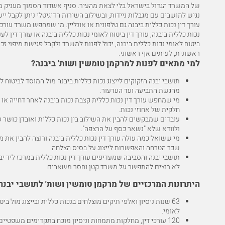
של המשרד הגדול בישראל בלי לצאת מהעיר. סניף אשדוד הסמוך מעניק מ
נגיש לתושבים עם מגבלות ניידות, ובשילוב השירות הדיגיטלי ניתן לקבל ייע
עורך דין נכות כללית ביבנה גם טלפונית או אונליין. מי שמחפש משרד עורכי
נכות כללית ביבנה, עורך דין ביטוח לאומי נכות כללית ביבנה או עורך דין לעני
ביטוח לאומי נכות כללית ביבנה, יכול לפנות למשרד ולקבל פגישת מיפוי זכו
ראשונית, לעיתים אף ראשוני.
למי מתאים לפנות למרקמן טומשין ושות' ביבנה?
תושבי יבנה הזקוקים לייצוג נכות כללית ביבנה מול המוסד לביטוח ל
מהגשת התביעה ועד הערעור.
מי שמחפש עורך דין נכות כללית קצבת נכות ביבנה לאחר דחייה או 
חלקית של אחוזי נכות.
עובדים שמבקשים להבין את השילוב בין נכות כללית ואובדן כושר ע
ולוודא שלא "נשאר כסף על הרצפה".
מי ששואל כמה עולה עורך דין נכות כללית ביבנה ורוצה להבין את מ
שכר הטרחה והאפשרות לייצוג על בסיס הצלחה.
תושבי יבנה והסביבה שמעדיפים עורך דין נכות כללית במרכז ליד יב
לא רוצים להתפשר על משרד קטן וחסר משאבים.
היתרונות המרכזיים של מרקמן טומשין ושות' לתושבי יבנה
63 שנות ניסיון ואלפי תיקים מוצלחים בנכות כללית ובייצוג מול ביט
לאומי.
120 עורכי דין, מחלקות מתמחות וניסיון מוכח בתקדימים משפטיים