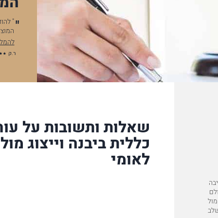
המל
ד "מרקמן את טומשין". יש לי הערכה
" להודות לך על סיום התיק ו
 מלכיאל. הילדים בטח היו קוראים…
המוצלחת, לווי התיק נסך בי ב
להמלצה המלאה
ר.ק
שאלות ותשובות על עורך
כללית ביבנה וייצוג מול
לאומי
יבה
ולם
מול
משרד משלב