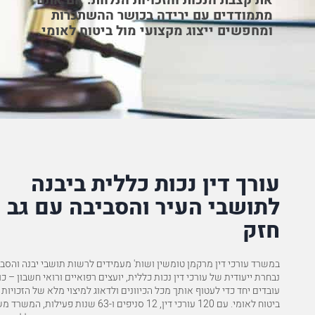
את קצבת הנכות והזכויות הנלוות. אם אתם
מתמודדים עם ירידה בכושר ההשתכרות
ומחפשים ייצוג מקצועי מול ביטוח לאומי.
ווי המקצועי והחתירה להצלחה בתביעה
אזכור לטובה מיוחדת את המשר
עצומה למשרד, ובמיוחד לעו"ד
להמלצה המלאה
א.כ
עורך דין נכות כללית ביבנה
לתושבי העיר והסביבה עם גב
חזק
במשרד עורכי דין מרקמן טומשין ושות' מעמידים לרשות תושבי יבנה והסב
נבחרת ייעודית של עורכי דין נכות כללית, יועצים רפואיים ורואי חשבון – כ
עובדים יחד כדי לעטוף אותך מכל הכיוונים ולדאוג למיצוי מלא של הזכויות 
ביטוח לאומי. עם 120 עורכי דין, 12 סניפים ו-63 שנות פעילות, ה