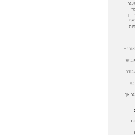
ענה
וץ
 דין
יני
יות
אומי –
קביעה
בודה,
בנה
נה אך
וח