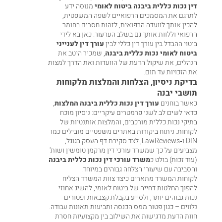
דין נכות כללית ביבנה ביטוח לאומי
מנוסה ידע
לתרגם את המסמכים הרפואיים לשפה המשפטית,
להכין אותך לוועדה הרפואית, לזהות חסרים בחומר
הרפואי וללוות אותך גם בשלב הערעור. כאן בא לידי
ביטוי ההבדל בין עורך דין כללי לבין
עורך דין לענייני
ביטוח לאומי נכות כללית ביבנה
, שמכיר היטב את
הנהלים, את שיקול הדעת של הוועדות ואת הדרך למצות
את הזכויות עד תום.
בדיקת ניסיון, הצלחות והמלצות מלקוחות
תושבי יבנה
כאשר בוחנים
עורך דין נכות כללית ביבנה המלצות
,
כדאי לשים לב לשני פרמטרים עיקריים: ניסיון מוכח
בתיקי נכות כללית מורכבים, והמלצות אותנטיות של
לקוחות. ניתוח ביקורות באתרים משפטיים מובילים כמו
DIN ו‑LawReviews, לצד סקירת דף העסק בגוגל,
מצביעים על כך שמשרד עורכי דין מרקמן טומשין ושות'
(עוד זכות) בולט כ
משרד עורכי דין נכות כללית ביבנה
והסביבה עם שיעורי הצלחה גבוהים במיוחד.
לקוחות המשרד מתארים כיצד צוות המשרד הצליח
להפוך החלטות דחייה של ביטוח לאומי, להשיג אחוזי
נכות גבוהים יותר, ולסייע בקבלת קצבאות ופטורים
נלווים – כגון פטור ממס הכנסה ותביעות תאונות עבודה.
חוות הדעת מדגישות את השילוב בין מקצועיות חסרת