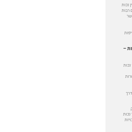
 נכות
 רבות
שר
יפות
ת –
נכות
רות
דרך
 נכות
ויות