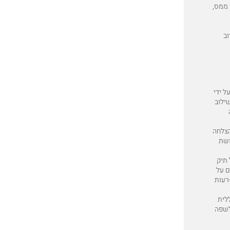
 ממס,
וב
ל ידי
שילוב
צלחה
ושת
 תיק
ם על
רעות
ללית
לשפה