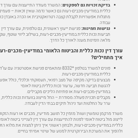
בדיקת זכויות גם לספקנים:
המשרד מעודד התייעצות עם עורך דין
כללית במודיעין-מכבים-רעות גם כאשר נדמה שאין זכאות – פעמים
מתגלות אפשרויות לקבלת קצבה רטרואקטיבית או הכרה באובדן כו
עבודה.
נגישות וזמינות:
פגישת ייעוץ ראשונית, גם טלפונית, עם עורך דין
תביעות נכות כללית במודיעין-מכבים-רעות, בשילוב ליווי שוטף, שק
מלאה וזמינות מענה לאורך כל הדרך.
עורך דין נכות כללית והביטוח הלאומי במודיעין-מכבים-רעו
איך מתחילים?
פונים למשרד בטלפון
*8332
ומתאמים פגישת אסטרטגיה עם עו"ד 
כללית במודיעין-מכבים-רעות.
מבצעים בדיקה מקיפה של מצב רפואי, תעסוקתי וכלכלי, כולל אפש
להגשת תביעה חדשה, ערעור נכות כללית ביטוח לאומי
במודיעין-מכבים-רעות או פתיחת הליכים מקבילים.
מקבלים תכנית פעולה מסודרת – החל מייצוג בוועדות נכות כללית, 
ערר על החלטות ועד ניהול תיקים בבתי הדין לעבודה.
משרד מרקמן טומשין ושות' מזמין כל תושב מודיעין, מכבים או רעות הזקוק
לייצוג מול ביטוח לאומי לפנות להתייעצות עם עורך דין לענייני ביטוח לאומי
כללית במודיעין-מכבים-רעות, ולבחון ראשוני איך ניתן למצות את מלוא הזכ
ולהפוך את המערכת הבירוקרטית למנוע של שינוי אמיתי בחיים.