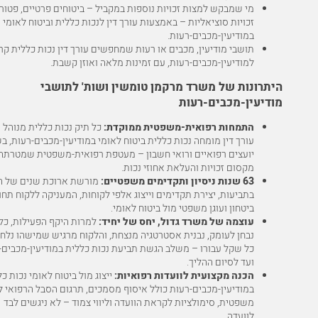
מי שמבקש למצות זכויות נוספות במקביל – ביטוחים פרטיים, פטור
זכויות סוציאליות – באמצעות עורך דין לנכות כללית וביטוח לאומי
במודיעין-מכבים-רעות.
תושבי מודיעין, מכבים או רעות שמחפשים עורך דין נכות כללית קר
למודיעין-מכבים-רעות, עם זמינות מלאה ואוזן קשבת.
היתרונות של משרד מרקמן טומשין ושות' לתושבי
מודיעין-מכבים-רעות
התמחות רפואית-משפטית ממוקדת:
כל תיק נכות כללית מנוהל ע
עורך דין מומחה נכות כללית ביטוח לאומי במודיעין-מכבים-רעות, ב
יועצים רפואיים ורואי חשבון – מעטפת רפואית-משפטית שמטרתה
מקסום זכויות והעלאת אחוזי נכות.
63 שנות ניסיון ותקדימים משפטיים:
מורשת ארוכת שנים של ה
בתביעות, יצירת תקדימים וייצוג אלפי לקוחות, המעניקה ללקוח תח
ביטחון ועוגן משפטי מול ביטוח לאומי.
עוצמה של משרד גדול, יחס של יחיד:
למרות היקף הפעילות, כל
נבחן לעומק, נבנית אסטרטגיה מנצחת, והלקוח מרגיש שמישהו נלח
כל שקל עבורו – משלב הגשת תביעת נכות כללית במודיעין-מכבים-
ועד לסיום ההליך.
הכנה מקצועית לוועדות רפואיות:
ייצוג מול ביטוח לאומי נכות כ
במודיעין-מכבים-רעות כולל איסוף מסמכים, תרגום הסבל הרפואי 
משפטית, סימולציות לקראת הוועדה וליווי צמוד – לא ניגשים לבד
לוועדה.