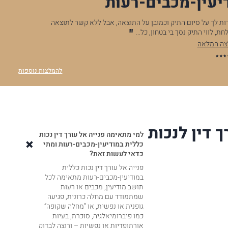
יעין-מכבים-רעות
 לתוצאה
.לאחר שנתיים שעזר לי מאוד בוועדות ערעורים רופאיים, וביי
אני רוצה להגדיר לך תודה רבה רבה! כל היחס שלך ממש…
להמלצה המלאה
א.נ
להמלצות נוספות
 דין לנכות
למי מתאימה פנייה אל עורך דין נכות
כללית במודיעין-מכבים-רעות ומתי
כדאי לעשות זאת?
פנייה אל עורך דין נכות כללית
במודיעין-מכבים-רעות מתאימה לכל
תושב מודיעין, מכבים או רעות
שמתמודד עם מחלה כרונית, פגיעה
גופנית או נפשית, או “מחלה שקופה”
כמו פיברומיאלגיה, סוכרת, בעיות
אורתופדיות או נפשיות – ורוצה לבדוק