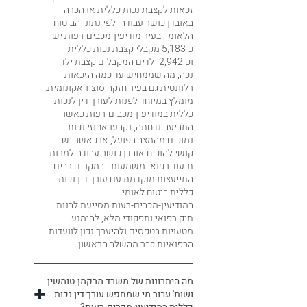
זכאות לקצבת נכות כללית או הכרה
באובדן כושר עבודה. לפי נתוני הביטוח
הלאומי, בעיר מודיעין-מכבים-רעות יש
כ-5,183 מקבלי קצבת נכות כללית
וכ-2,942 ילדים המקבלים קצבת ילד
נכה, מה שממחיש עד כמה הזכאות
רלוונטית גם בעיר חזקה סוציו-אקונומית.
מומלץ במיוחד לפנות לעורך דין לנכות
כללית במודיעין-מכבים-רעות כאשר
התביעה נדחתה, נקבעו אחוזי נכות
נמוכים מהמצב בפועל, או כאשר יש
קושי להוכיח אובדן כושר עבודה למרות
תיעוד רפואי משמעותי. במקרים רבים
התייעצות מוקדמת עם עורך דין נכות
כללית ביטוח לאומי
במודיעין-מכבים-רעות מסייעת לבנות
תיק רפואי ותפקודי מלא, להימנע
מטעויות בטפסים ולהיערך נכון לוועדות
הרפואיות כבר מהשלב הראשון.
מה היתרונות של משרד מרקמן טומשין
ושות' עבור מי שמחפש עורך דין נכות