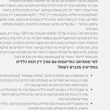
מהגשת תביעה ראשונית ועד ערעור על החלטות הוועדות הרפואיות.
עבור מי שמחפש עורך דין נכות כללית במודיעין-מכבים-רעות, המשרד מפע
מודל עבודה ייחודי: כל תיק מטופל במחלקה ייעודית לנכות כללית, בדומה
למחלקות בבית חולים. במקום עורך דין "כללי", הלקוח פוגש עורך דין נכות 
במודיעין, עורך דין ביטוח לאומי נכות כללית במכבים או ברעות, שזהו תחום
עיסוקו הבלעדי – עם שליטה מלאה בוועדות הרפואיות, בתקנות ובפסיקה
העדכנית.
הודות לפריסה הארצית של 12 סניפים ולנבחרת של כ־120 עורכי דין,
מודיעין-מכבים-רעות מקבלים עוגן משפטי חזק ליד הבית, ללא צורך בנסיעו
מיותרות. סניף ירושלים, המשרת גם את תושבי מודיעין והסביבה, מעניק מ
קרוב, זמין ונגיש – ניתן לקרוא על הסניף בקישור:
סניף ירושלים של מרקמן
טומשין
. מידע נוסף על פעילות המשרד באזור מודיעין-מכבים-רעות ניתן ל
גם בעמוד הייעודי:
משרד מרקמן טומשין במודיעין-מכבים-רעות
.
למי מתאימה התייעצות עם עורך דין נכות כללית
במודיעין-מכבים-רעות?
מי שמתמודד עם מחלות כרוניות, “מחלות שקופות” (כגון פיברומיאל
סוכרת, בעיות אורתופדיות או נפשיות) ורוצה לבדוק הכרה בנכות כל
ביטוח לאומי במודיעין-מכבים-רעות עם עורך דין.
מי שקיבל דחייה בתביעה לנכות כללית ושוקל ערר על נכות כללית 
עורך דין במודיעין-מכבים-רעות או ערעור נכות כללית ביטוח לאומי
במודיעין-מכבים-רעות.
מי שזקוק לייצוג בוועדות נכות כללית במודיעין-מכבים-רעות, כולל ה
אישית, סימולציות ושילוב חוות דעת רפואיות.