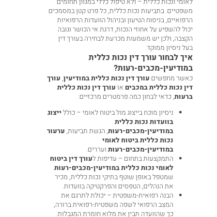
לאומי ונכות כללית – ולא טיפול כללי במגוון תחומים
משפטיים. בתביעות נכות כללית, כל פרט קטן במסמכים
הרפואיים, בניסוח הטיעון ובניהול הוועדות הרפואיות
יכול להשפיע על אחוזי הנכות, דרגת אי הכושר וגובה
הקצבה, ולכן יש משמעות מכרעת לבחירה בעורך דין
בעל ניסיון ממוקד.
איך לבחור עורך דין נכות כללית
במודיעין-מכבים-רעות?
כאשר מחפשים
עורך דין נכות כללית במודיעין
,
עורך
דין נכות כללית במכבים
או
עורך דין נכות כללית
ברעות
, כדאי לבחון כמה פרמטרים מרכזיים:
ניסיון מוכח בייצוג מול ביטוח לאומי – כולל
ייצוג
בוועדות נכות כללית
במודיעין-מכבים-רעות
, הגשת תביעות,
ערעור
נכות כללית ביטוח לאומי
במודיעין-מכבים-רעות
ועררים.
התמקצעות בתחום – עדיפות ל
עורך דין ביטוח
לאומי נכות כללית במודיעין-מכבים-רעות
שמטפל באופן שוטף בתיקי נכות כללית, מכיר
את הנהלים, הטפסים והפרקטיקה בוועדות.
הבנה רפואית-משפטית – יכולת לתרגם את
המצב הרפואי לשפה משפטית-רפואית ברורה,
כך שהוועדה תבין את מלוא חומרת המגבלות.