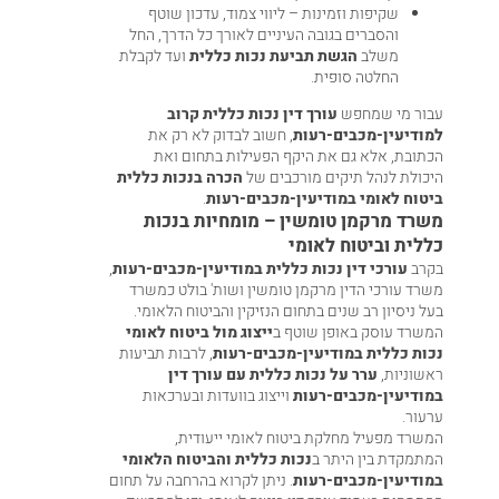
שקיפות וזמינות – ליווי צמוד, עדכון שוטף
והסברים בגובה העיניים לאורך כל הדרך, החל
משלב
הגשת תביעת נכות כללית
ועד לקבלת
החלטה סופית.
עבור מי שמחפש
עורך דין נכות כללית קרוב
למודיעין-מכבים-רעות
, חשוב לבדוק לא רק את
הכתובת, אלא גם את היקף הפעילות בתחום ואת
היכולת לנהל תיקים מורכבים של
הכרה בנכות כללית
ביטוח לאומי במודיעין-מכבים-רעות
.
משרד מרקמן טומשין – מומחיות בנכות
כללית וביטוח לאומי
בקרב
עורכי דין נכות כללית במודיעין-מכבים-רעות
,
משרד עורכי הדין מרקמן טומשין ושות' בולט כמשרד
בעל ניסיון רב שנים בתחום הנזיקין והביטוח הלאומי.
המשרד עוסק באופן שוטף ב
ייצוג מול ביטוח לאומי
נכות כללית במודיעין-מכבים-רעות
, לרבות תביעות
ראשוניות,
ערר על נכות כללית עם עורך דין
במודיעין-מכבים-רעות
וייצוג בוועדות ובערכאות
ערעור.
המשרד מפעיל מחלקת ביטוח לאומי ייעודית,
המתמקדת בין היתר ב
נכות כללית והביטוח הלאומי
במודיעין-מכבים-רעות
. ניתן לקרוא בהרחבה על תחום