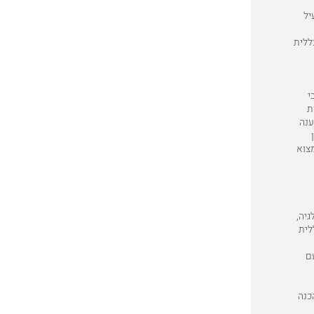
יל
כללית
 תושבי
ת
ענה
מצוא
גיה,
לית
עם
כנה