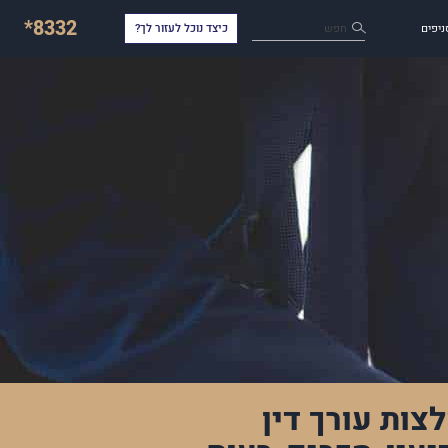
*8332
חפש
ניפים
כיצד נוכל לעזור לך?
צות עורך דין