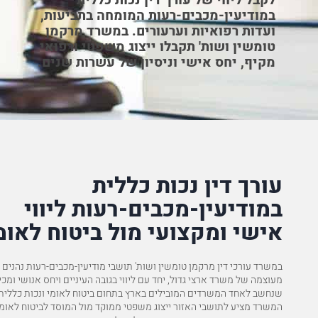
לקבל ליווי של עורך דין נכות כללית
במודיעין-מכבים-רעות המומחה בתביעות,
ועדות רפואיות וערעורים. במשרד מרקמן
תביעה
אזכור לטובה מיוחדת את המשרד "מרקמן את טומשין". יש לי 
טומשין ושות' תקבלו ייצוג משפטי ורפואי
עצומה למשרד, ובמיוחד לעו"ד מלכיאל. הילדים בטח היו קורא
מקיף, יחס אישי וניסיון של עשרות שנים.
להמלצה המלאה
א.כ
עורך דין נכות כללית
במודיעין-מכבים-רעות ליווי
אישי ומקצועי מול ביטוח לאומ
במשרד עורכי דין מרקמן טומשין ושות' תושבי מודיעין-מכבים-רעות נהנים
מעוצמה של משרד ארצי גדול, יחד עם ליווי בגובה העיניים ויחס אנושי ומכי
שנחשב לאחד המשרדים המובילים בארץ בתחום
ביטוח לאומי ונכות כללית
המשרד מציע לתושבי האזור ייצוג משפטי ממוקד מול המוסד לביטוח לאומי