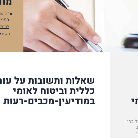
מוד
הערכה
" להודות לך על סיום התיק וכמובן על התוצאה, אבל ללא קשר
ים…
המוצלחת, לווי התיק נסך בי בטחון, כל…
להמלצה המלאה
ר.ק
שאלות ותשובות על עורך
כללית וביטוח לאומי
י
במודיעין-מכבים-רעות
ל. כמי
,
 –