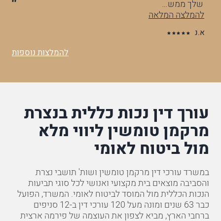
שלך ממש…
וה
להמלצה המלאה
לה
א.נ
ס.
להמלצות נוספות
עורך דין נכות כללית בנצרת
מרקמן טומשין ליווי מלא
מול ביטוח לאומי
במשרד עורכי דין מרקמן טומשין ושות' תושבי נצרת
והסביבה מוצאים בית מקצועי ואנושי לכל סוגי תביעות
הנכות הכללית מול המוסד לביטוח לאומי. המשרד, הפועל
כבר 63 שנים ומונה מעל 120 עורכי דין ב-12 סניפים
ברחבי הארץ, מביא לצפון את העוצמה של פירמה ארצית