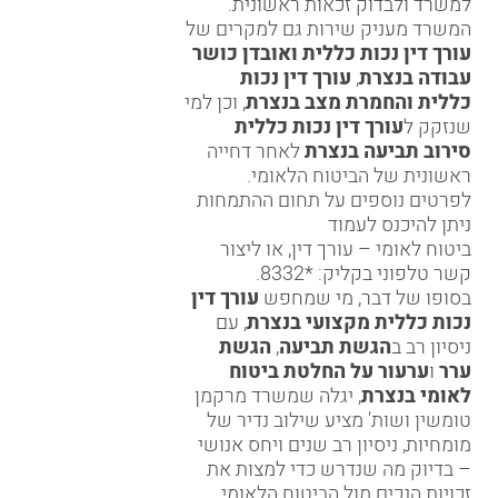
למשרד ולבדוק זכאות ראשונית.
המשרד מעניק שירות גם למקרים של
עורך דין נכות כללית ואובדן כושר
עבודה בנצרת
,
עורך דין נכות
כללית והחמרת מצב בנצרת
, וכן למי
שנזקק ל
עורך דין נכות כללית
סירוב תביעה בנצרת
לאחר דחייה
ראשונית של הביטוח הלאומי.
לפרטים נוספים על תחום ההתמחות
ניתן להיכנס לעמוד
ביטוח לאומי – עורך דין
, או ליצור
קשר טלפוני בקליק:
*8332
.
בסופו של דבר, מי שמחפש
עורך דין
נכות כללית מקצועי בנצרת
, עם
ניסיון רב ב
הגשת תביעה
,
הגשת
ערר
ו
ערעור על החלטת ביטוח
לאומי בנצרת
, יגלה שמשרד מרקמן
טומשין ושות' מציע שילוב נדיר של
מומחיות, ניסיון רב שנים ויחס אנושי
– בדיוק מה שנדרש כדי למצות את
זכויות הנכים מול הביטוח הלאומי.