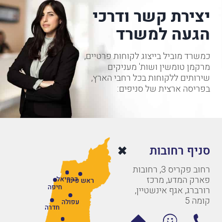
יצירת קשר ודרכי
הגעה למשרד
כמשרד מוביל בייצוג לקוחות פרטיים,
מרקמן טומשין ושות' מעניקים
שירותים ללקוחות בכל רחבי הארץ,
בפריסה ארצית של סניפים:
סניף רחובות
רחוב פקריס 3, רחובות
פארק המדע, מרכז
כרמיאל
ראש פינה
חיפה
רורברג, אגף אינשטיין,
קומה 5
עפולה
חדרה