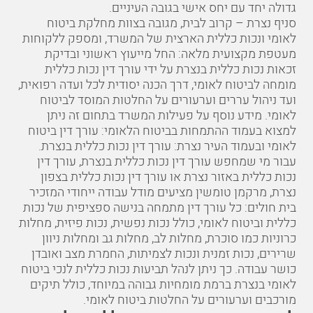
גדולה יחד עם יחס אישי בגובה העיניים.
סניף נצרת – קרוב לבית, מגובה בצוות מחלקת ביטוח
לאומי ונכות כללית הארצית של המשרד, ומספק ללקוחות
מעטפת מקצועית מלאה: החל מייעוץ ראשוני ובדיקת
זכאות נכות כללית בנצרת על ידי עורך דין נכות כללית
מומחה לביטוח לאומי, דרך הכנה יסודית לכל ועדה רפואית,
ועד ניהול עררים וערעורים על החלטות המוסד לביטוח
לאומי. מידע נוסף על פעילות המשרד בתחום זה ניתן
למצוא בעמוד ההתמחות בביטוח הלאומי:
עורך דין ביטוח
לאומי
ובעמוד העיר נצרת:
עורך דין נכות כללית בנצרת
.
עבור מי שמחפש עורך דין נכות כללית בנצרת, עורך דין
נכות כללית באזור נצרת או עורך דין נכות כללית בצפון
נצרת, מרקמן טומשין מציעים מודל עבודה ייחודי המזכיר
בית חולים: כל עורך דין מתמחה בנישה ספציפית של נכות
כללית וביטוח לאומי, כולל נכות נפשית, נכות פיזית, מחלות
כרוניות כמו סוכרת, מחלות לב, מחלות גב ומחלות ניוון
שרירים, נכות זמנית ונכות לצמיתות, החמרת מצב ואובדן
כושר עבודה. כך ניתן לנהל תביעות נכות כללית לנכי ביטוח
לאומי בנצרת ברמת מומחיות גבוהה במיוחד, כולל תיקים
מורכבים וערעורים על החלטות ביטוח לאומי.