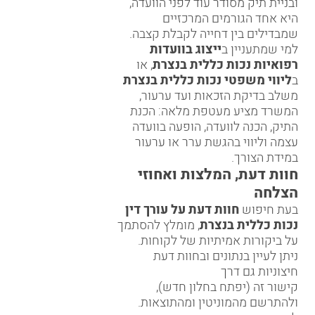
ובניית תיק מסודר עוד לפני הוועדה,
היא אחד הגורמים המרכזיים
שמבדילים בין דחייה לקבלת קצבה.
למי שמתעניין ב
ייצוג בוועדות
רפואיות נכות כללית בנצרת
, או
ב
ליווי משפטי נכות כללית בנצרת
משלב בדיקת הזכאות ועד ערעור,
המשרד מציע מעטפת מלאה: הכנת
התיק, הכנה לוועדה, הופעה בוועדה
עצמה וליווי בהגשת ערר או ערעור
במידת הצורך.
חוות דעת, המלצות ואחוזי
הצלחה
בעת חיפוש
חוות דעת על עורך דין
נכות כללית בנצרת
, מומלץ להסתמך
על ביקורות אמיתיות של לקוחות.
ניתן לעיין בנתונים ובחוות דעת
חיצוניות גם דרך
קישור זה (יפתח בחלון חדש)
,
ולהתרשם מהמוניטין ומהתוצאות.