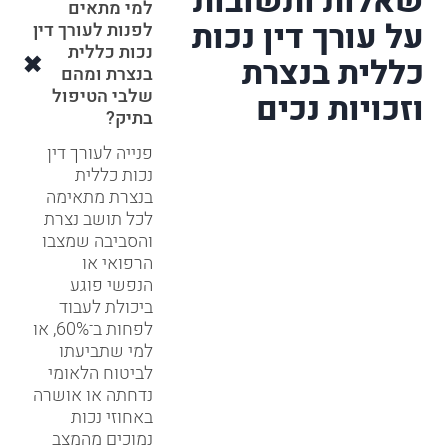
שאלות ותשובות
למי מתאים
על עורך דין נכות
לפנות לעורך דין
נכות כללית
כללית בנצרת
בנצרת ומהם
שלבי הטיפול
וזכויות נכים
בתיק?
פנייה לעורך דין
נכות כללית
בנצרת מתאימה
לכל תושב נצרת
והסביבה שמצבו
הרפואי או
הנפשי פוגע
ביכולת לעבוד
לפחות ב־60%, או
למי שתביעתו
לביטוח הלאומי
נדחתה או אושרה
באחוזי נכות
נמוכים מהמצב