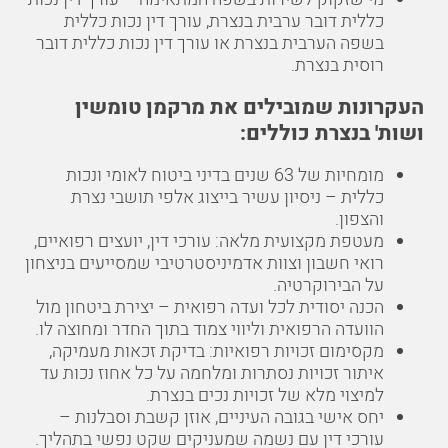
כללית דובר ערבית בנצרת, עורך דין נכות כללית
בשפה הערבית בנצרת או עורך דין נכות כללית דובר
רוסית בנצרת.
העקרונות שמובילים את מרקמן טומשין
ושות' בנצרת כוללים:
מומחיות של 63 שנים בדיני ביטוח לאומי ונכות
כללית – ניסיון עשיר בייצוג אלפי תושבי נצרת
והצפון.
מעטפת מקצועית מלאה: עורכי דין, יועצים רפואיים,
רואי חשבון וצוות אדמיניסטרטיבי שמסייעים בניצחון
על הבירוקרטיה.
הכנה יסודית לכל ועדה רפואית – יצירת ביטחון מול
הוועדה הרפואית וליווי צמוד בתוך החדר ומחוצה לו.
מקסימום זכויות רפואיות: בדיקת זכאות מעמיקה,
איתור זכויות נסתרות ומלחמה על כל אחוז נכות עד
למיצוי מלא של זכויות נכים בנצרת.
יחס אישי בגובה העיניים, אוזן קשבת וסבלנות –
עורכי דין עם נשמה שמעניקים שקט נפשי בתהליך.