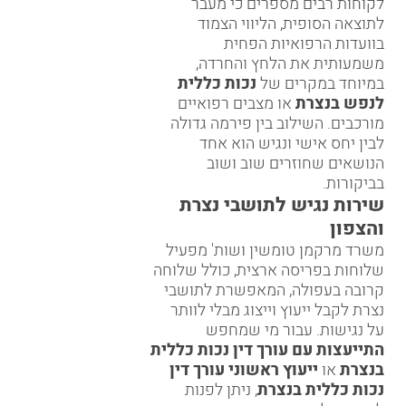
לקוחות רבים מספרים כי מעבר
לתוצאה הסופית, הליווי הצמוד
בוועדות הרפואיות הפחית
משמעותית את הלחץ והחרדה,
במיוחד במקרים של
נכות כללית
לנפש בנצרת
או מצבים רפואיים
מורכבים. השילוב בין פירמה גדולה
לבין יחס אישי ונגיש הוא אחד
הנושאים שחוזרים שוב ושוב
בביקורות.
שירות נגיש לתושבי נצרת
והצפון
משרד מרקמן טומשין ושות' מפעיל
שלוחות בפריסה ארצית, כולל
שלוחה
קרובה בעפולה
, המאפשרת לתושבי
נצרת לקבל ייעוץ וייצוג מבלי לוותר
על נגישות. עבור מי שמחפש
התייעצות עם עורך דין נכות כללית
בנצרת
או
ייעוץ ראשוני עורך דין
נכות כללית בנצרת
, ניתן לפנות