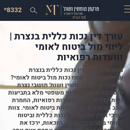
*8332
דף הבית
עורך דין נכות כללית בנצרת |
ליווי מול ביטוח לאומי
ווועדות רפואיות
מחפשים עורך דין נכות כללית בנצרת
שיילחם על כל אחוז נכות מול ביטוח לאומי?
במשרד מרקמן טומשין ושות' תושבי נצרת
והסביבה מקבלים ליווי משפטי מלא בתביעות
נכות כללית, ייצוג בוועדות רפואיות, החמרת
מצב וערעורים על החלטות ביטוח לאומי. צוות
עורכי הדין המומחים לנכות כללית וביטוח
לאומי בנצרת יבדוק את הזכאות, ירכז את