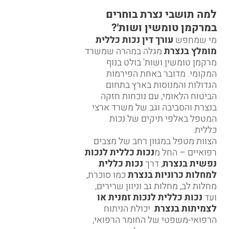
למה תושבי נצרת בוחרים
במרקמן טומשין ושות'?
מי שמחפש
עורך דין נכות כללית
מומלץ בנצרת
מגלה במהרה שמשרד
מרקמן טומשין ושות' בולט בנוף
המקומי. מדובר באחת הפירמות
הגדולות והמנוסות בארץ בתחום
הביטוח הלאומי, עם
נוכחות חזקה
בנצרת והסביבה
וגב של משרד ארצי
המטפל באלפי תיקים של נכות
כללית.
הצוות מטפל במגוון רחב של מצבים
רפואיים – החל מ
נכות כללית לנכות
נפשית בנצרת
, דרך
נכות כללית
למחלות כרוניות בנצרת
כמו סוכרת,
מחלות לב, מחלות גב וניוון שרירים,
ועד
נכות כללית לנכות זמנית או
לצמיתות בנצרת
. יכולת הניתוח
הרפואי-משפטי של החומר הרפואי,