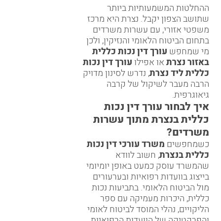
ההחלטות המשמעותיות ביותר
שתושב הצפון יקבל. נצרת היא מרכז
משפטי אזורי, עם עשרות משרדים
בתחום הביטוח הלאומי והנזיקין, ולכן
מי שמחפש
עורך דין נכות כללית
באזור נצרת
או אפילו
עורך דין נכות
כללית ליד נצרת
, נדרש לסינון מדויק
הרבה מעבר לשיקול של קרבה
גיאוגרפית.
איך לבחור עורך דין נכות
כללית בנצרת מתוך עשרות
משרדים?
כשמחפשים
משרד עורכי דין נכות
כללית בנצרת
, חשוב לוודא
שהמשרד עוסק כמעט באופן יומיומי
בייצוג בוועדות רפואיות ובערעורים
מול הביטוח הלאומי. בתביעות נכות
כללית, היכרות מעמיקה עם ספר
הליקויים, נהלי המוסד לביטוח לאומי
והפרקטיקה של הוועדות הרפואיות