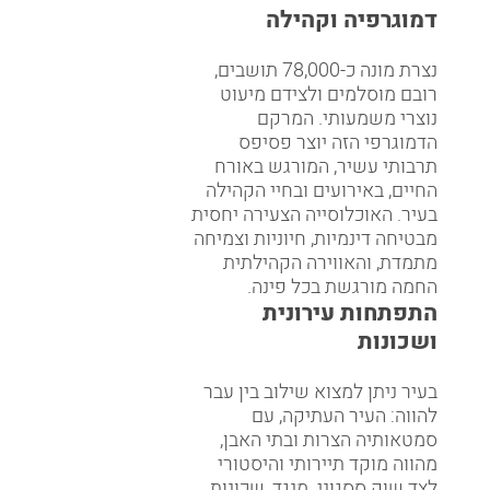
דמוגרפיה וקהילה
נצרת מונה כ-78,000 תושבים,
רובם מוסלמים ולצידם מיעוט
נוצרי משמעותי. המרקם
הדמוגרפי הזה יוצר פסיפס
תרבותי עשיר, המורגש באורח
החיים, באירועים ובחיי הקהילה
בעיר. האוכלוסייה הצעירה יחסית
מבטיחה דינמיות, חיוניות וצמיחה
מתמדת, והאווירה הקהילתית
החמה מורגשת בכל פינה.
התפתחות עירונית
ושכונות
בעיר ניתן למצוא שילוב בין עבר
להווה: העיר העתיקה, עם
סמטאותיה הצרות ובתי האבן,
מהווה מוקד תיירותי והיסטורי
לצד שוק ססגוני. מנגד, שכונות