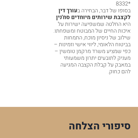
*8332
בסופו של דבר, הבחירה ב
עורך דין
לקצבת שירותים מיוחדים סח'נין
היא החלטה שמשפיעה ישירות על
איכות החיים של המבוטח ומשפחתו.
שילוב של ניסיון מוכח, התמחות
בביטוח הלאומי, ליווי אישי וזמינות –
כפי שמציע משרד מרקמן טומשין –
מעניק לתובעים יתרון משמעותי
במאבק על קבלת הקצבה המגיעה
להם כחוק.
סיפורי הצלחה