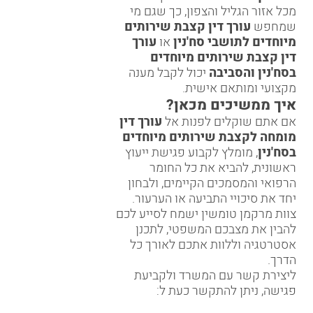
מכל אזור הגליל והצפון, כך שגם מי
שמחפש
עורך דין קצבת שירותים
מיוחדים לתושבי סח'נין
או
עורך
דין קצבת שירותים מיוחדים
בסח'נין והסביבה
יכול לקבל מענה
מקצועי ומותאם אישית.
איך ממשיכים מכאן?
אם אתם שוקלים לפנות אל
עורך דין
מומחה לקצבת שירותים מיוחדים
בסח'נין
, מומלץ לקבוע פגישת ייעוץ
ראשונית, להביא את כל החומר
הרפואי והמסמכים הקיימים, ולבחון
יחד את סיכויי התביעה או הערעור.
צוות מרקמן טומשין ישמח לסייע לכם
להבין את מצבכם המשפטי, לתכנן
אסטרטגיה וללוות אתכם לאורך כל
הדרך.
ליצירת קשר עם המשרד ולקביעת
פגישה, ניתן להתקשר כעת ל: