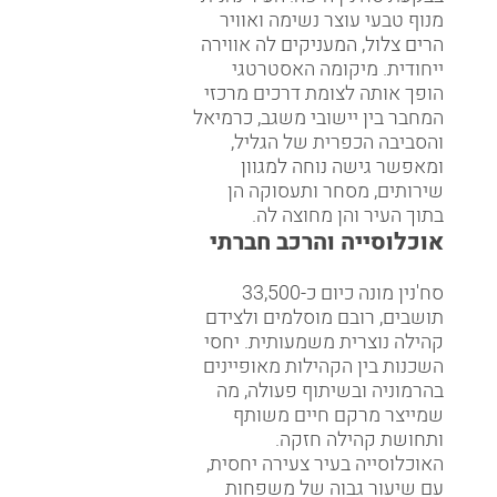
מנוף טבעי עוצר נשימה ואוויר
הרים צלול, המעניקים לה אווירה
ייחודית. מיקומה האסטרטגי
הופך אותה לצומת דרכים מרכזי
המחבר בין יישובי משגב, כרמיאל
והסביבה הכפרית של הגליל,
ומאפשר גישה נוחה למגוון
שירותים, מסחר ותעסוקה הן
בתוך העיר והן מחוצה לה.
אוכלוסייה והרכב חברתי
סח'נין מונה כיום כ-33,500
תושבים, רובם מוסלמים ולצידם
קהילה נוצרית משמעותית. יחסי
השכנות בין הקהילות מאופיינים
בהרמוניה ובשיתוף פעולה, מה
שמייצר מרקם חיים משותף
ותחושת קהילה חזקה.
האוכלוסייה בעיר צעירה יחסית,
עם שיעור גבוה של משפחות