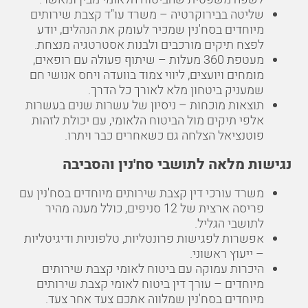
שליטה בבירוקרטיה – משרד עו"ד קצבת שירותים
מיוחדים בסח'נין שמכיר לעומק את הנהלים, יודע
לפצח תיקים מורכבים ולבנות אסטרטגיה מנצחת.
מעטפת 360 מעלות – שיתוף פעולה עם רופאים,
מומחים ויועצים, ליווי צמוד בוועדה ויחס אנושי חם
שמעניק ביטחון מלא לאורך כל הדרך.
תוצאות מוכחות – ניסיון של עשרות שנים בעשרות
אלפי תיקים מול הביטוח הלאומי, עם יכולת לזהות
פוטנציאל הצלחה גם כשאחרים כבר ויתרו.
נגישות מלאה לתושבי סח'נין והסביבה
משרד עורכי דין קצבת שירותים מיוחדים בסח'נין עם
פריסה ארצית של 12 סניפים, כולל מענה מהיר
לתושבי הגליל.
אפשרות לפגישות פרונטליות, טלפוניות ודיגיטליות
– ייעוץ ראשוני.
היכרות עמוקה עם ביטוח לאומי קצבת שירותים
מיוחדים – עורך דין ביטוח לאומי קצבת שירותים
מיוחדים בסח'נין שמלווה אתכם צעד אחר צעד.