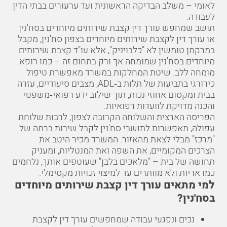
לאומי – משלב הבדיקה הראשונית ועד ערעורים בבתי הדין
לעבודה.
תושב שמחפש עורך דין קצבת שירותים מיוחדים בסח'נין
או עורך דין לקצבת שירותים מיוחדים בצפון סח'נין, מקבל
במרקמן טומשין לא "כלבויניק", אלא עו"ד קצבת שירותים
מיוחדים בסח'נין שמומחה אך ורק בתחום זה – כמו רופא
מומחה ללב. שיטת המחלקות במשרד מאפשרת טיפול
כירורגי בתביעות של תלות ב‑ADL, מצבים סיעודיים, עזרה
בבית ומקסום אחוזי נכות, תוך שילוב ידע רפואי‑משפטי
והכנה מדויקת לוועדות רפואיות.
הפריסה הארצית והשלוחה הקרובה לצפון, לרבות
שלוחת
עפולה
, מאפשרות לתושבי סח'נין לקבל שירות ברמה של
"מרכז" מבלי לצאת מהאזור. המשרד מכיר היטב את
הצרכים המקומיים, את השפה ואת המנטליות, ומעניק
תחושה של בית – "מלאכים בלבן" שעוטפים אותך, נלחמים
כמו אריות ולא מוותרים עד למיצוי זכויות מקסימלי.
למי מתאים עורך דין קצבת שירותים מיוחדים
בסח'נין?
נכים ונפגעי עבודה שמחפשים עורך דין לקצבת