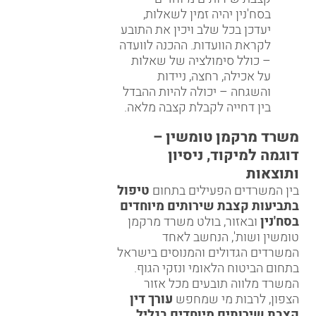
בסח'נין יהיה זמין לשאלות,
יעדכן בכל שלב ויכין את התובע
לקראת הוועדות. ההכנה לוועדה
– כולל סימולציה של שאלות
על אכילה, רחצה, ניידות
והשגחה – יכולה להיות ההבדל
בין דחייה לקבלת קצבה מלאה.
משרד מרקמן טומשין –
דוגמה למיקוד, ניסיון
ותוצאות
בין המשרדים הפעילים בתחום
טיפול
בתביעות קצבת שירותים מיוחדים
בסח'נין
ובאזור, בולט
משרד מרקמן
טומשין ושות'
, הנחשב לאחד
המשרדים הגדולים והמנוסים בישראל
בתחום הביטוח הלאומי ונזקי הגוף.
המשרד מלווה תובעים מכל אזור
הצפון, לרבות מי שמחפש
עורך דין
קצבת שירותים מיוחדים בגליל