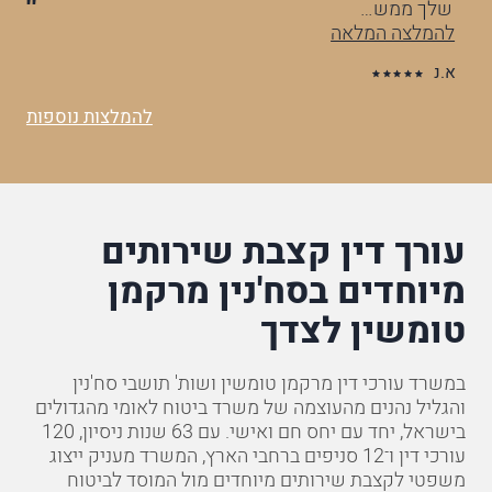
שלך ממש…
וה
להמלצה המלאה
לה
א.נ
ס.
להמלצות נוספות
עורך דין קצבת שירותים
מיוחדים בסח'נין מרקמן
טומשין לצדך
במשרד עורכי דין מרקמן טומשין ושות' תושבי סח'נין
והגליל נהנים מהעוצמה של משרד ביטוח לאומי מהגדולים
בישראל, יחד עם יחס חם ואישי. עם 63 שנות ניסיון, 120
עורכי דין ו־12 סניפים ברחבי הארץ, המשרד מעניק
ייצוג
משפטי לקצבת שירותים מיוחדים
מול המוסד לביטוח