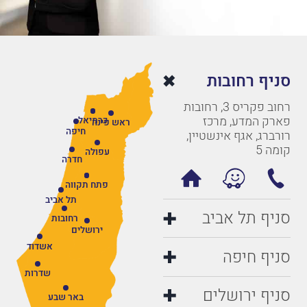
סניף רחובות
רחוב פקריס 3, רחובות
פארק המדע, מרכז
כרמיאל
ראש פינה
חיפה
רורברג, אגף אינשטיין,
קומה 5
עפולה
חדרה
פתח תקווה
תל אביב
סניף תל אביב
רחובות
ירושלים
אשדוד
סניף חיפה
שדרות
סניף ירושלים
באר שבע