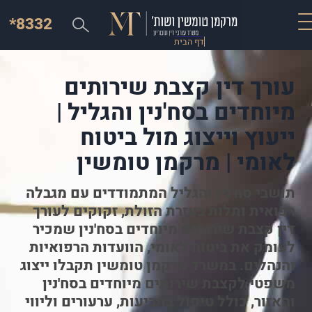
*8332
דף הבית
עורך דין קצבת שירותים
מיוחדים בסח'נין והגליל |
ייעוץ וייצוג מול ביטוח
לאומי | מרקמן טומשין
תושבי סח'נין והגליל המתמודדים עם מגבלה
רפואית ותלות בעזרת הזולת, זקוקים לעורך
דין קצבת שירותים מיוחדים בסח'נין שמכיר
לעומק את ביטוח לאומי, הוועדות הרפואיות
והנהלים. במשרד מרקמן טומשין תקבלו ייצוג
משפטי לקצבת שירותים מיוחדים בסח'נין
והאזור, כולל טיפול בתביעות, ערעורים וליווי