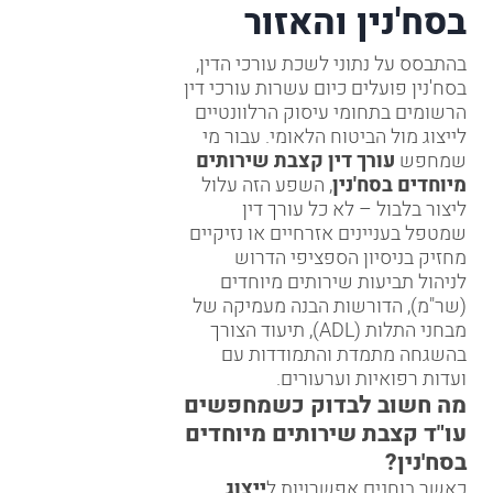
בסח'נין והאזור
בהתבסס על נתוני לשכת עורכי הדין,
בסח'נין פועלים כיום עשרות עורכי דין
הרשומים בתחומי עיסוק הרלוונטיים
לייצוג מול הביטוח הלאומי. עבור מי
שמחפש
עורך דין קצבת שירותים
מיוחדים בסח'נין
, השפע הזה עלול
ליצור בלבול – לא כל עורך דין
שמטפל בעניינים אזרחיים או נזיקיים
מחזיק בניסיון הספציפי הדרוש
לניהול תביעות שירותים מיוחדים
(שר"מ), הדורשות הבנה מעמיקה של
מבחני התלות (ADL), תיעוד הצורך
בהשגחה מתמדת והתמודדות עם
ועדות רפואיות וערעורים.
מה חשוב לבדוק כשמחפשים
עו"ד קצבת שירותים מיוחדים
בסח'נין?
כאשר בוחנים אפשרויות ל
ייצוג