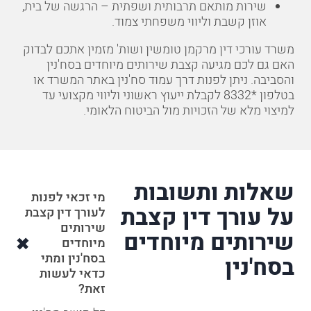
שירות מותאם תרבותית ושפתית – הרגשה של בית,
אוזן קשבת וליווי משפחתי צמוד.
משרד עורכי דין מרקמן טומשין ושות' מזמין אתכם לבדוק
האם גם לכם מגיעה קצבת שירותים מיוחדים בסח'נין
והסביבה. ניתן לפנות דרך
עמוד סח'נין באתר המשרד
או
בטלפון
*8332
לקבלת ייעוץ ראשוני וליווי מקצועי עד
למיצוי מלא של הזכויות מול הביטוח הלאומי.
שאלות ותשובות
מי זכאי לפנות
על עורך דין קצבת
לעורך דין קצבת
שירותים
שירותים מיוחדים
מיוחדים
בסח'נין ומתי
בסח'נין
כדאי לעשות
זאת?