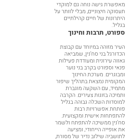
מאפשרת גישה נוחה גם למוקדי
תעסוקה חיצוניים, מבלי לוותר על
היתרונות של חיים קהילתיים
בגליל.
ספורט, תרבות וחינוך
העיר מזוהה במיוחד עם קבוצת
הכדורגל בני סח'נין, שמביאה
גאווה עירונית ומעודדת פעילות
פנאי וספורט בקרב בני נוער
ומבוגרים. מערכת החינוך
המקומית נמצאת בתהליך שיפור
מתמיד, עם השקעה מוגברת
ותמיכה בזוגות צעירים. הקרבה
למוסדות השכלה גבוהה בגליל
פותחת אפשרויות רבות
להתפתחות אישית ומקצועית.
סח'נין ממשיכה להתפתח ולשמר
את אופייה הייחודי, ומציעה
לתושביה שילוב נדיר של מסורת,