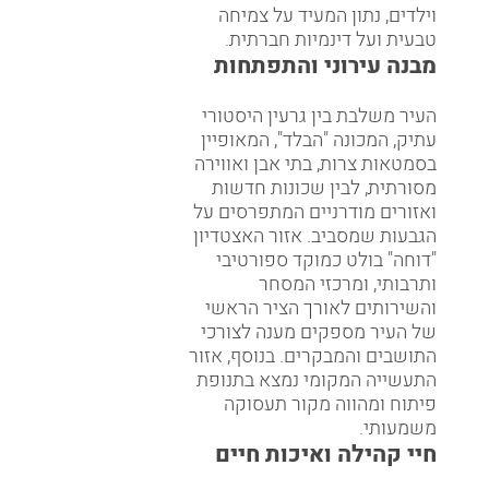
וילדים, נתון המעיד על צמיחה
טבעית ועל דינמיות חברתית.
מבנה עירוני והתפתחות
העיר משלבת בין גרעין היסטורי
עתיק, המכונה "הבלד", המאופיין
בסמטאות צרות, בתי אבן ואווירה
מסורתית, לבין שכונות חדשות
ואזורים מודרניים המתפרסים על
הגבעות שמסביב. אזור האצטדיון
"דוחה" בולט כמוקד ספורטיבי
ותרבותי, ומרכזי המסחר
והשירותים לאורך הציר הראשי
של העיר מספקים מענה לצורכי
התושבים והמבקרים. בנוסף, אזור
התעשייה המקומי נמצא בתנופת
פיתוח ומהווה מקור תעסוקה
משמעותי.
חיי קהילה ואיכות חיים