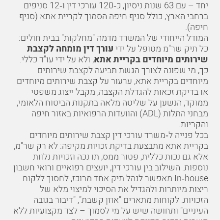
יחד – עם 63 שנות ניסיון, כ‑120 עורכי דין ו‑12 סניפים
ברחבי הארץ, כולל סניף חיפה הסמוך לקריית אתא (
סניף
חיפה
).
המודל הייחודי של המשרד מדמה "מחלקות" בבית חולים:
כל תיק שר"מ מטופל על ידי
עורך דין מומחה לקצבת
שירותים מיוחדים בקריית אתא
, ולא על ידי עו"ד כללי.
כך, מי שפונה לצורך הגשת תביעה לקצבת שירותים
מיוחדים בקריית אתא, ערעור על קצבת שירותים מיוחדים
או בדיקת זכאות להגדלת הקצבה, מקבל ייצוג משפטי
ממוקד, הנשען על שליטה מלאה בתקנות הביטוח הלאומי,
מבחני התלות (ADL) והוועדות הרפואיות באזור חיפה
והקריות.
בכל פנייה ל‑
משרד עורכי דין קצבת שירותים מיוחדים
בקריית אתא
מתבצעת בדיקת זכויות מקיפה: לא רק שר"מ,
אלא גם נכות כללית, פטור ממס, תו נכה וזכויות נלוות
נוספות. השילוב בין עורכי דין, יועצים רפואיים ורואי חשבון
In‑house מאפשר לנהל תיק אחד מרוכז, לחסוך ללקוח
ריצות מיותרות ולהגדיל את הסיכוי למיצוי מלא של
הזכויות. לקוחות מתארים "אוזן קשבת", "דיבור בגובה
העיניים" ותחושה שיש על מי לסמוך – לצד מקצועיות ללא