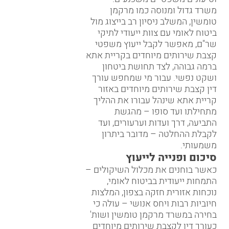
משרד גדול ומנוסה כמו מרקמן
טומשין, המשלב ניסיון רב בייצוג מול
ביטוח לאומי עם צוות ייעודי לתיקי
שר"ם, מאפשר לקבל ייעוץ משפטי
קצבת שירותים מיוחדים בקריית אתא
ברמה גבוהה, לצד תחושת ביטחון
ושקט נפשי. עבור מי שמחפש עורך
דין קצבת שירותים מיוחדים באזור
קריית אתא שינהל עבורו את ההליך
מתחילתו ועד סופו – מהגשת
התביעה, דרך ועדות וערעורים, ועד
לקבלת ההחלטה – מדובר ביתרון
משמעותי.
סיכום ופנייה לייעוץ
כאשר בוחנים את מכלול השיקולים –
התמחות ייעודית בביטוח לאומי,
נוכחות אזורית חזקה בצפון, המלצות
חיוביות רבות ויחס אנושי – עולה כי
בחירה במשרד מרקמן טומשין ושות'
כעורך דין לקצבת שירותים מיוחדים