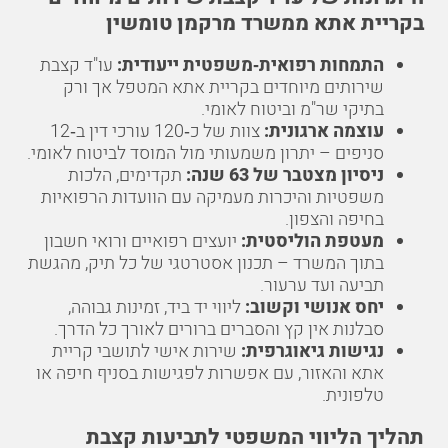
בקריית אתא ממשרד מרקמן טומשין
התמחות רפואית‑משפטית ייעודית:
עו"ד קצבת
שירותים מיוחדים בקריית אתא המטפל אך ורק
בתיקי שר"מ וביטוח לאומי.
עוצמה ארגונית:
צוות של כ‑120 עורכי דין ב‑12
סניפים – יתרון משמעותי מול המוסד לביטוח לאומי.
ניסיון מצטבר של 63 שנה:
תקדימים, הלכות
משפטיות והיכרות מעמיקה עם הוועדות הרפואיות
בחיפה והצפון.
מעטפת הוליסטית:
יועצים רפואיים ורואי חשבון
בתוך המשרד – תכנון אסטרטגי של כל תיק, מהגשת
תביעה ועד ערעור.
יחס אנושי וקשוב:
ליווי יד ביד, זמינות גבוהה,
סבלנות אין קץ והסברים ברורים לאורך כל הדרך.
נגישות גיאוגרפית:
שירות אישי לתושבי קריית
אתא והאזור, עם אפשרות לפגישות בסניף חיפה או
טלפונית.
תהליך הליווי המשפטי לתביעות קצבת