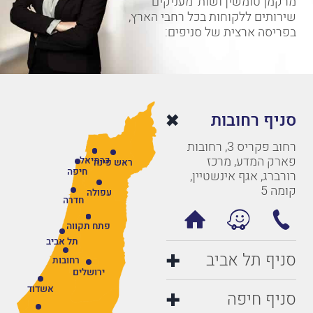
מרקמן טומשין ושות' מעניקים
שירותים ללקוחות בכל רחבי הארץ,
בפריסה ארצית של סניפים:
סניף רחובות
רחוב פקריס 3, רחובות
פארק המדע, מרכז
כרמיאל
ראש פינה
חיפה
רורברג, אגף אינשטיין,
קומה 5
עפולה
חדרה
פתח תקווה
תל אביב
סניף תל אביב
רחובות
ירושלים
אשדוד
סניף חיפה