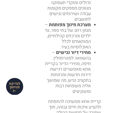
גדולים ומוקדי תעסוקה
מגוונים מספקים מקומות
עבודה ושירותים נגישים
לתושבים.
מערכת חינוך מפותחת
–
מגוון רחב של בתי ספר, גני
ילדים ומרכזים קהילתיים,
המותאמים לכלל
האוכלוסיות בעיר.
מחירי דיור נגישים
–
בהשוואה למטרופולין
חיפה, מחירי הדיור בקריית
אתא מאפשרים רכישת
דירות חדשות ומרווחות
בתקציב נגיש, מה שמושך
לבדיקת
אליה משפחות רבות
זכויותך
ומשקיעים.
קריית אתא ממשיכה להתפתח
ולהציע איכות חיים גבוהה, תוך
שמירה על תחושת קהילה,