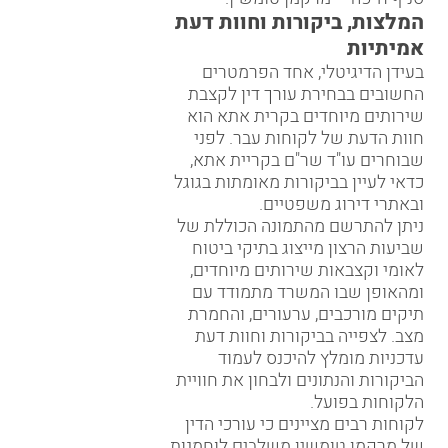
המלצות, ביקורות וחוות דעת
אמיתיות
בעידן הדיגיטלי, אחד הפרמטרים
החשובים בבחירת עורך דין לקצבת
שירותים מיוחדים בקרית אתא הוא
חוות הדעת של לקוחות עבר. לפני
שבוחרים עו"ד שר"ם בקריית אתא,
כדאי לעיין בביקורות מאומתות בגוגל
ובאתרי דירוג משפטיים.
ניתן להתרשם מהתמונה הכוללת של
שביעות הרצון מייצוג בתיקי ביטוח
לאומי וקצבאות שירותים מיוחדים,
ומהאופן שבו המשרד מתמודד עם
תיקים מורכבים, ערעורים, והחמרת
מצב. לצפייה בביקורות וחוות דעת
עדכניות מומלץ להיכנס ל
עמוד
הביקורות והנתונים
ולבחון את חוויית
הלקוחות בפועל.
לקוחות רבים מציינים כי עורכי הדין
של מרקמן טומשין משלבים לוחמנות