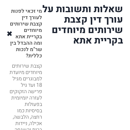
שאלות ותשובות על
מי זכאי לפנות
עורך דין קצבת
לעורך דין
קצבת שירותים
שירותים מיוחדים
מיוחדים
בקריית אתא
בקריית אתא
ומה ההבדל בין
שר"מ לנכות
כללית?
קצבת שירותים
מיוחדים מיועדת
למבוגרים מגיל
18 ועד גיל
פרישה הזקוקים
לעזרה יומיומית
בפעולות
בסיסיות כמו
רחצה, הלבשה,
אכילה, ניידות
בבית והשגחה.