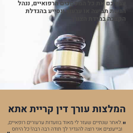
עבורכם את כל המסמכים הרפואיים, ננהל
הגשת תביעה או ערעור ונסייע בהגדלת
הקצבה במידת הצורך.
המלצות עורך דין קריית אתא
לא
.לאחר שנתיים שעזר לי מאוד בוועדות ערעורים רופאיים,
עו
ובייעוצים אני רוצה להגדיר לך תודה רבה רבה! כל היחס
הר