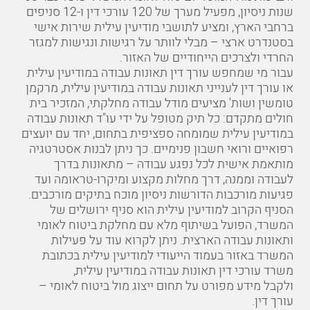
ותביעות מול המוסד לביטוח לאומי. המשרד פועל כבר 63
שנות ניסיון, מפעיל מערך של 120 עורכי דין ו-12 סניפים
ברחבי הארץ, ומציע לתושבי מודיעין עילית שירות אישי
בסטנדרט ארצי – מבלי לוותר על רגישות ונגישות למגזר
החרדי ולצרכים הייחודיים של האזור.
עבור מי שמחפש עורך דין תאונות עבודה במודיעין עילית
או עורך דין לענייני תאונות עבודה במודיעין עילית, מרקמן
טומשין ושות' מציעים מודל עבודה מחלקתי, המזכיר בית
חולים מתקדם: כל תיק מטופל על ידי עו"ד תאונות עבודה
במודיעין עילית שמומחה ספציפית בתחום, יחד עם יועצים
רפואיים ורואי חשבון פנימיים. כך ניתן לבנות אסטרטגיה
מותאמת אישית לכל נפגע עבודה – מתאונות בדרך
לעבודה וממנה, דרך מחלות מקצוע ומיקרו-טראומה ועד
פגיעות מורכבות הדורשות ניסיון מוכח בתיקים מורכבים.
הסניף הקרוב למודיעין עילית הוא סניף ירושלים של
המשרד, הפועל בשיתוף מלא עם מחלקת ביטוח לאומי
ותאונות עבודה הארצית. ניתן לקרוא עוד על פעילות
המשרד באזור בעמוד הייעודי למודיעין עילית בכתובת
משרד עורכי דין תאונות עבודה במודיעין עילית
,
ולקבל מידע מפורט על תחום
ייצוג מול ביטוח לאומי –
עורך דין
.