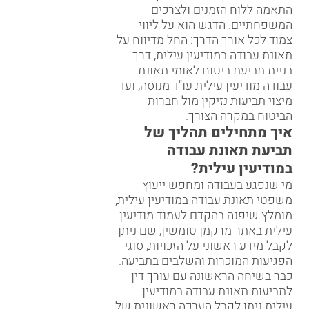
לנהל את ההליך המשפטי תוך
התאמה ללוח הזמנים ולצרכים
המשפחתיים. הדגש הוא על ליווי
צמוד לכל אורך הדרך: החל מדיווח על
תאונת עבודה במודיעין עילית, דרך
בניית תביעת ביטוח לאומי תאונת
עבודה מודיעין עילית עו"ד מנוסה, ועד
מיצוי תביעות נזיקין מול חברות
הביטוח במקרה הצורך.
איך מתחילים תהליך של
תביעת תאונת עבודה
במודיעין עילית?
מי שנפגע בעבודה ומחפש ייעוץ
משפטי תאונת עבודה במודיעין עילית,
מומלץ שיפנה בהקדם ל
עמוד מודיעין
עילית באתר מרקמן טומשין
, שם ניתן
לקבל מידע ראשוני על הזכויות, סוגי
הפגיעות המוכרות והשלבים בתביעה.
כבר בשיחה הראשונה עם עורך דין
לתביעות תאונת עבודה במודיעין