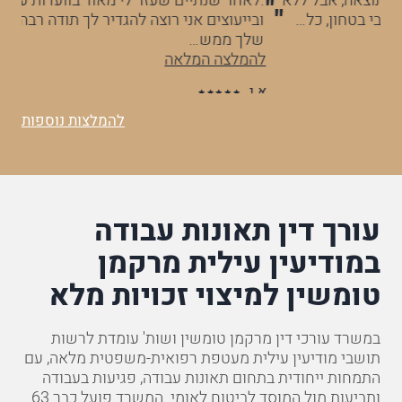
לא
.לאחר שנתיים שעזר לי מאוד בוועדות ערעורים רופאיים,
עו
ובייעוצים אני רוצה להגדיר לך תודה רבה רבה! כל היחס
הר
שלך ממש…
וה
להמלצה המלאה
לה
א.נ
ס.
להמלצות נוספות
עורך דין תאונות עבודה
במודיעין עילית מרקמן
טומשין למיצוי זכויות מלא
במשרד עורכי דין מרקמן טומשין ושות' עומדת לרשות
תושבי מודיעין עילית מעטפת רפואית-משפטית מלאה, עם
התמחות ייחודית בתחום תאונות עבודה, פגיעות בעבודה