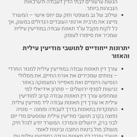
הגשת ערעורים לבתי הדין לעבודה ולערכאות
הגבוהות ביותר.
שילוב של גב משפטי חזק עם יחס אישי – המשרד
מייצג את מרבית ארגוני העובדים הגדולים במשק, אך
כל לקוח מקבל עו"ד תאונת עבודה במודיעין עילית
שמכיר את סיפורו לעומק.
יתרונות ייחודיים לתושבי מודיעין עילית
והאזור
עורך דין תאונות עבודה במודיעין עילית למגזר החרדי
– צוותים שמכירים את אורח החיים, את מסלולי
הנסיעה היומיים ואת מאפייני התעסוקה באזור.
נגישות לסניף ירושלים – פתרון אידיאלי למי
שמחפש עורך דין תאונות עבודה קרוב למודיעין
עילית או עורך דין תאונות עבודה ליד מודיעין עילית.
התמקדות בתאונות בדרך לעבודה וממנה – סוגיה
נפוצה בקרב תושבי מודיעין עילית שנוסעים מדי יום
לבני ברק, ירושלים והמרכז. המשרד יודע לנהל תיק
משולב מול ביטוח החובה וביטוח לאומי.