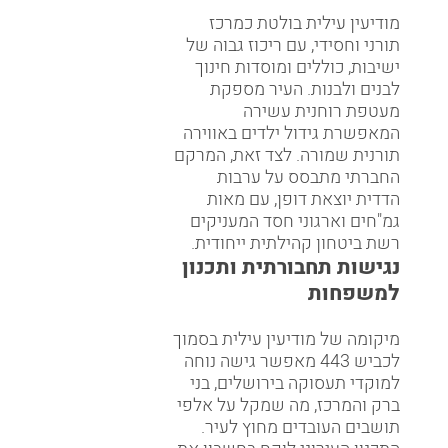
מודיעין עילית בולטת כמרכז
תורני וחסידי, עם ריכוז גבוה של
ישיבות, כוללים ומוסדות חינוך
לבנים ולבנות. העיר מספקת
מעטפת רוחנית עשירה
המאפשרת גידול ילדים באווירה
תורנית שמורה. לצד זאת, המרקם
החברתי מתבסס על ערבות
הדדית יוצאת דופן, עם מאות
גמ"חים וארגוני חסד המעניקים
רשת ביטחון קהילתית ייחודית.
נגישות תחבורתית ותכנון
למשפחות
מיקומה של מודיעין עילית בסמוך
לכביש 443 מאפשר גישה נוחה
למוקדי תעסוקה בירושלים, בני
ברק והמרכז, מה שמקל על אלפי
תושבים העובדים מחוץ לעיר.