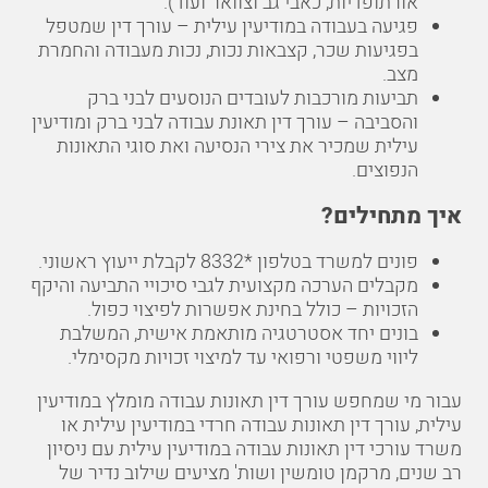
אורתופדיות, כאבי גב וצוואר ועוד).
פגיעה בעבודה במודיעין עילית – עורך דין שמטפל
בפגיעות שכר, קצבאות נכות, נכות מעבודה והחמרת
מצב.
תביעות מורכבות לעובדים הנוסעים לבני ברק
והסביבה – עורך דין תאונת עבודה לבני ברק ומודיעין
עילית שמכיר את צירי הנסיעה ואת סוגי התאונות
הנפוצים.
איך מתחילים?
פונים למשרד בטלפון
*8332
לקבלת ייעוץ ראשוני.
מקבלים הערכה מקצועית לגבי סיכויי התביעה והיקף
הזכויות – כולל בחינת אפשרות לפיצוי כפול.
בונים יחד אסטרטגיה מותאמת אישית, המשלבת
ליווי משפטי ורפואי עד למיצוי זכויות מקסימלי.
עבור מי שמחפש עורך דין תאונות עבודה מומלץ במודיעין
עילית, עורך דין תאונות עבודה חרדי במודיעין עילית או
משרד עורכי דין תאונות עבודה במודיעין עילית עם ניסיון
רב שנים, מרקמן טומשין ושות' מציעים שילוב נדיר של