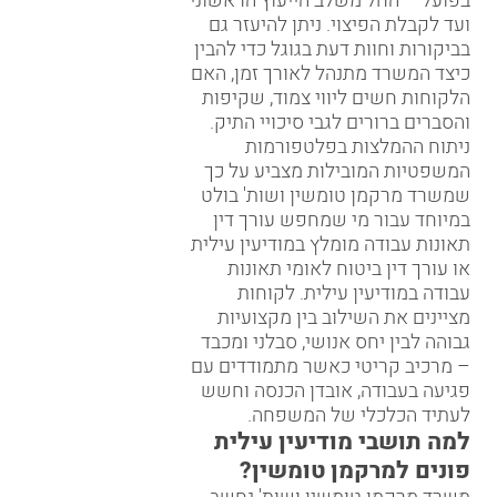
בפועל – החל משלב הייעוץ הראשוני
ועד לקבלת הפיצוי. ניתן להיעזר גם
ב
ביקורות וחוות דעת בגוגל
כדי להבין
כיצד המשרד מתנהל לאורך זמן, האם
הלקוחות חשים ליווי צמוד, שקיפות
והסברים ברורים לגבי סיכויי התיק.
ניתוח ההמלצות בפלטפורמות
המשפטיות המובילות מצביע על כך
שמשרד מרקמן טומשין ושות' בולט
במיוחד עבור מי שמחפש עורך דין
תאונות עבודה מומלץ במודיעין עילית
או עורך דין ביטוח לאומי תאונות
עבודה במודיעין עילית. לקוחות
מציינים את השילוב בין מקצועיות
גבוהה לבין יחס אנושי, סבלני ומכבד
– מרכיב קריטי כאשר מתמודדים עם
פגיעה בעבודה, אובדן הכנסה וחשש
לעתיד הכלכלי של המשפחה.
למה תושבי מודיעין עילית
פונים למרקמן טומשין?