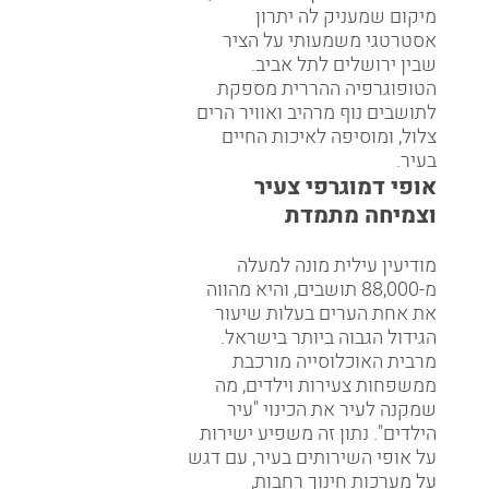
מזרחית למודיעין-מכבים-רעות,
מיקום שמעניק לה יתרון
אסטרטגי משמעותי על הציר
שבין ירושלים לתל אביב.
הטופוגרפיה ההררית מספקת
לתושבים נוף מרהיב ואוויר הרים
צלול, ומוסיפה לאיכות החיים
בעיר.
אופי דמוגרפי צעיר
וצמיחה מתמדת
מודיעין עילית מונה למעלה
מ-88,000 תושבים, והיא מהווה
את אחת הערים בעלות שיעור
הגידול הגבוה ביותר בישראל.
מרבית האוכלוסייה מורכבת
ממשפחות צעירות וילדים, מה
שמקנה לעיר את הכינוי "עיר
הילדים". נתון זה משפיע ישירות
על אופי השירותים בעיר, עם דגש