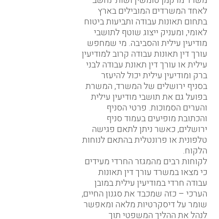
משרד מרקמן טומשין ושות' נחשב
לאחד המשרדים המובילים בארץ
בתחום תאונות עבודה ותביעות ביטוח
לאומי, ומעניק ייצוג שוטף לתושבי
מודיעין עילית והסביבה. מי שמחפש
עורך דין תאונות עבודה קרוב למודיעין
עילית או עורך דין תאונת עבודה לבני
ברק ומודיעין עילית יכול להיעזר
בסניף ירושלים של המשרד, המשרת
בפועל גם את תושבי מודיעין עילית
והערים הסמוכות. פרטי הסניף
והכתובת מופיעים בעמוד
סניף
ירושלים
, כאשר ניתן לתאם פגישה
טלפונית או פרונטלית בהתאם לנוחות
הלקוח.
לקוחות רבים מהמגזר החרדי מעידים
כי מצאו במשרד עורך דין תאונות
עבודה חרדי במודיעין עילית במובן
הערכי – כזה שמכבד את סגנון החיים,
שומר על דיסקרטיות מלאה ומאפשר