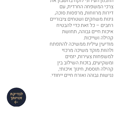
התכנון העירוני לוקח בחשבון את
צרכי המשפחה החרדית, עם
דירות מרווחות, מרפסות סוכה,
גינות משחקים ושטחים ציבוריים
רחבים – כל זאת כדי להבטיח
איכות חיים גבוהה, תחושת
קהילה ושייכות.
מודיעין עילית ממשיכה להתפתח
ולהוות מוקד משיכה מרכזי
למשפחות צעירות, יזמים
ומשקיעים, בזכות השילוב בין
קהילה תוססת, חינוך איכותי,
נגישות גבוהה ואורח חיים ייחודי.
לבדיקת
זכויותך