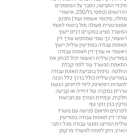
עילית ניתן לקבל הערכה ראשונית של
סיכויי התביעה, הסבר על המסמכים
הדרושים (טפסי בל/250, אישורי
מחלה, סיכומי אשפוז ועוד) ותכנון
אסטרטגיית פעולה מול ביטוח לאומי.
המשרד מציע במקרים רבים ייעוץ
ראשוני, כך שמי שמחפש עורך דין
תאונות עבודה במודיעין עילית ייעוץ
ראשוני או עורך דין תאונות עבודה
במודיעין עילית ראשוני יכול לבחון את
התאמת המשרד עוד לפני קבלת
החלטה. טיפול בתביעת תאונת עבודה
במודיעין עילית כולל בדרך כלל הכנה
לוועדות רפואיות, ליווי לדיונים, הגשת
עררים במקרה של דחייה או קביעה
חלקית, ובמידת הצורך גם תביעות
נזיקין בגין נזקי גוף.
לפרטים ותיאום פגישה עם משרד
עורכי דין תאונות עבודה במודיעין
עילית המייצג נפגעי עבודה מכל רחבי
הארץ, ניתן לפנות למשרד מרקמן