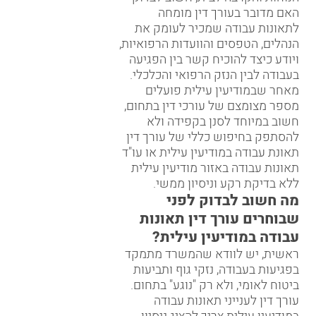
הנוחות והקרבה לבית, חשוב לבדוק
האם מדובר ב
עורך דין מומחה
לתאונות עבודה
שמכיר לעומק את
הנהלים, הטפסים והוועדות הרפואיות,
ויודע כיצד להוכיח קשר בין הפגיעה
בעבודה לבין הנזק הרפואי והכלכלי.
מאחר שבמודיעין עילית פועלים
מספר מצומצם של עורכי דין בתחום,
חשוב במיוחד לסנן בקפידה ולא
להסתפק בחיפוש כללי של עורך דין
תאונת עבודה במודיעין עילית או עו"ד
תאונות עבודה באזור מודיעין עילית
ללא בדיקת רקע וניסיון ממשי.
מה חשוב לבדוק לפני
שבוחרים עורך דין תאונות
עבודה במודיעין עילית?
ראשית, יש לוודא שהמשרד מתמקד
בפגיעות בעבודה, נזקי גוף ותביעות
ביטוח לאומי, ולא רק "נוגע" בתחום.
עורך דין לענייני תאונות עבודה