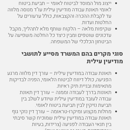
ייצוג מול המוסד לביטוח לאומי – תביעת ביטוח
לאומי תאונת עבודה מודיעין עילית עו"ד מנוסה מלווה
עד לקבלת ההכרה והקצבאות, כולל ערעורים על
החלטות ועדות.
שקיפות מלאה – הלקוח שותף מלא לתהליך, מקבל
עדכונים שוטפים ומבין כיצד כל החלטה משפיעה על
הביטחון הכלכלי של המשפחה.
סוגי מקרים בהם המשרד מסייע לתושבי
מודיעין עילית
תאונת עבודה במודיעין עילית – עורך דין מלווה מרגע
הפגיעה, כולל דיווח לביטוח הלאומי, הפניה לבדיקות
מתאימות ובניית תיק ראיות.
תאונות בדרך לעבודה וממנה – עורך דין תאונת
עבודה לעובד במודיעין עילית שיודע לשלב בין
תביעת נזיקין לבין תביעת ביטוח לאומי.
מחלות מקצוע ומיקרו-טראומה – עורך דין נזקי גוף
תאונת עבודה במודיעין עילית שמוכיח קשר סיבתי
בין תנאי העבודה לפגיעה (צרידות, בעיות