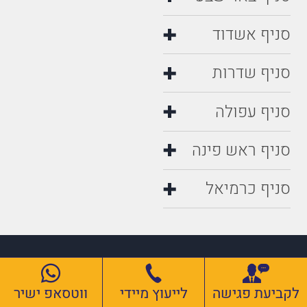
סניף באר שבע
סניף אשדוד
סניף שדרות
סניף עפולה
סניף ראש פינה
סניף כרמיאל
למימוש זכויותיך בעזרת אחד
לקביעת פגישה
לייעוץ מיידי
ווטסאפ ישיר
ממשרדי עורכי הדין המובילים