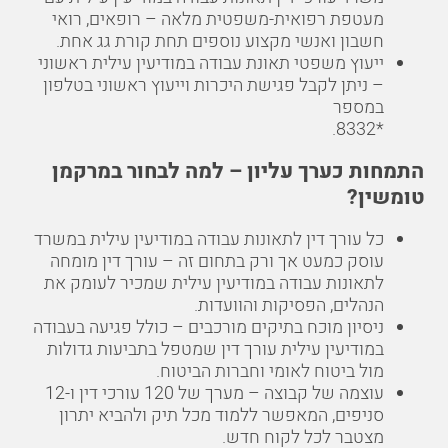
משרד עורכי דין תאונות עבודה במודיעין עילית עם
מעטפת רפואית-משפטית מלאה – רופאים, רואי
חשבון ואנשי מקצוע נוספים תחת קורת גג אחת.
ייעוץ משפטי תאונת עבודה במודיעין עילית ראשוני
– ניתן לקבל פגישת היכרות וייעוץ ראשוני בטלפון
במספר
.
*8332
התמחות כערך עליון – למה לבחור במרקמן
טומשין?
כל עורך דין לתאונות עבודה במודיעין עילית במשרד
עוסק כמעט אך ורק בתחום זה – עורך דין מומחה
לתאונות עבודה במודיעין עילית שמכיר לעומק את
הנהלים, הפסיקות והוועדות.
ניסיון מוכח בתיקים מורכבים – כולל פגיעה בעבודה
במודיעין עילית עורך דין שמטפל בתביעות גדולות
מול ביטוח לאומי וחברות הביטוח.
עוצמה של קבוצה – מערך של 120 עורכי דין ו-12
סניפים, המאפשר ללמוד מכל תיק ולהביא יתרון
מצטבר לכל לקוח חדש.