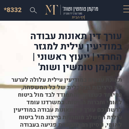
*8332
דף הבית
עורך דין תאונות עבודה
במודיעין עילית למגזר
החרדי | ייעוץ ראשוני |
מרקמן טומשין ושות'
תאונת עבודה במודיעין עילית עלולה לערער
את היציבות הכלכלית של כל המשפחה,
במיוחד כשצריך להתמודד לבד מול ביטוח
לאומי וחברות הביטוח. במשרדנו עומד
לרשותכם עורך דין תאונות עבודה במודיעין
עילית המשלב מומחיות בייצוג מול ביטוח
לאומי, ניסיון רב בתביעות פגיעה בעבודה