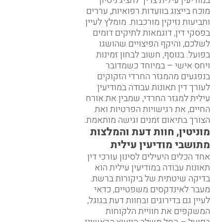
במודיעין עילית צריך להציג ניסיון
מוכח בייצוג בוועדות רפואיות, עררים
ותביעות נזיקין מורכבות. מומלץ לעיין
בפסקי דין, דוגמאות לתיקים דומים
לשלכם, והיקף הפיצויים שהושגו
בפועל. בנוסף, חשוב לבחון זמינות
ויחס אישי – במיוחד כשמדובר
בנפגעים מהמגזר החרדי הזקוקים
לעורך דין תאונות עבודה במודיעין
עילית למגזר החרדי, שמבין את אורח
החיים, את רגישויות הפרטיות ואת
הצורך בתיאום זמנים וגישה מותאמת.
מוניטין, חוות דעת והמלצות
מתושבי מודיעין עילית
אחד הכלים היעילים לסינון עורכי דין
תאונות עבודה במודיעין עילית הוא
בדיקה שיטתית של ביקורות ברשת.
מעבר לאינדקסים משפטיים, כדאי
לעיין גם בדירוגים ובחוות דעת בגוגל,
המשקפים את חוויית הלקוחות