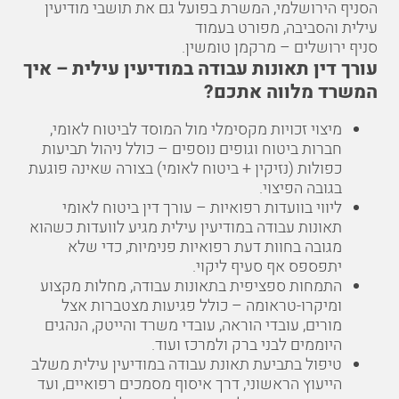
הסניף הירושלמי, המשרת בפועל גם את תושבי מודיעין
עילית והסביבה, מפורט בעמוד
סניף ירושלים – מרקמן טומשין
.
עורך דין תאונות עבודה במודיעין עילית – איך
המשרד מלווה אתכם?
מיצוי זכויות מקסימלי מול המוסד לביטוח לאומי,
חברות ביטוח וגופים נוספים – כולל ניהול תביעות
כפולות (נזיקין + ביטוח לאומי) בצורה שאינה פוגעת
בגובה הפיצוי.
ליווי בוועדות רפואיות – עורך דין ביטוח לאומי
תאונות עבודה במודיעין עילית מגיע לוועדות כשהוא
מגובה בחוות דעת רפואיות פנימיות, כדי שלא
יתפספס אף סעיף ליקוי.
התמחות ספציפית בתאונות עבודה, מחלות מקצוע
ומיקרו-טראומה – כולל פגיעות מצטברות אצל
מורים, עובדי הוראה, עובדי משרד והייטק, הנהגים
היוממים לבני ברק ולמרכז ועוד.
טיפול בתביעת תאונת עבודה במודיעין עילית משלב
הייעוץ הראשוני, דרך איסוף מסמכים רפואיים, ועד