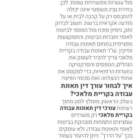
מול עשרות אפשרויות שונות. לכן,
בחירת נציג משפטי אינה יכולה
להתבסס רק על קרבה לבית או על
מודעה אקראית ברשת. חשוב לבדוק
ותק, ניסיון מוכח מול המוסד לביטוח
לאומי וחברות הביטוח, והתמקצעות
ספציפית בתחום תאונות עבודה
ונזיקין. עו"ד תאונות עבודה בקריית
מלאכי צריך להכיר לעומק את
הנהלים, הטפסים והפרקטיקה
בוועדות הרפואיות, כדי למקסם את
אחוזי ההצלחה ואת סכומי הפיצוי.
איך לבחור עורך דין תאונת
עבודה בקריית מלאכי?
בשלב הראשון, מומלץ לסנן מתוך
רשימת
עורכי דין תאונות עבודה
בקריית מלאכי
רק משרדים
שמציגים התמחות מובהקת בביטוח
לאומי ותאונות עבודה, ולא עוסקים
בכך "על הדרך". ניתן להיעזר בעמוד