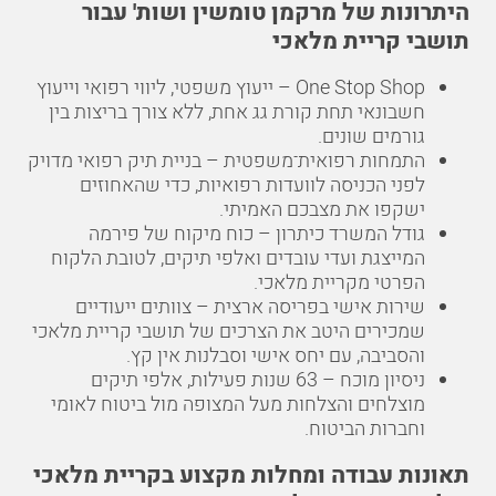
היתרונות של מרקמן טומשין ושות' עבור
תושבי קריית מלאכי
One Stop Shop – ייעוץ משפטי, ליווי רפואי וייעוץ
חשבונאי תחת קורת גג אחת, ללא צורך בריצות בין
גורמים שונים.
התמחות רפואית־משפטית – בניית תיק רפואי מדויק
לפני הכניסה לוועדות רפואיות, כדי שהאחוזים
ישקפו את מצבכם האמיתי.
גודל המשרד כיתרון – כוח מיקוח של פירמה
המייצגת ועדי עובדים ואלפי תיקים, לטובת הלקוח
הפרטי מקריית מלאכי.
שירות אישי בפריסה ארצית – צוותים ייעודיים
שמכירים היטב את הצרכים של תושבי קריית מלאכי
והסביבה, עם יחס אישי וסבלנות אין קץ.
ניסיון מוכח – 63 שנות פעילות, אלפי תיקים
מוצלחים והצלחות מעל המצופה מול ביטוח לאומי
וחברות הביטוח.
תאונות עבודה ומחלות מקצוע בקריית מלאכי