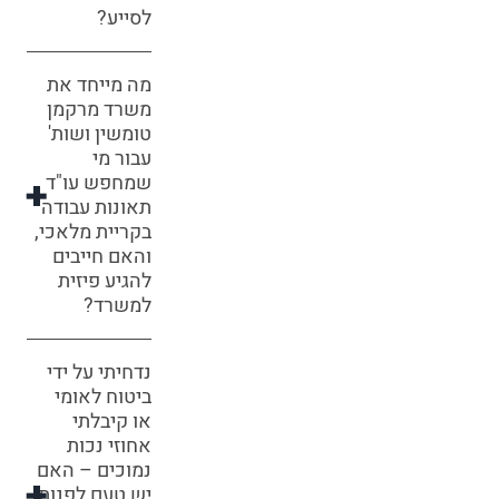
לסייע?
מה מייחד את
משרד מרקמן
טומשין ושות'
עבור מי
שמחפש עו"ד
תאונות עבודה
בקריית מלאכי,
והאם חייבים
להגיע פיזית
למשרד?
נדחיתי על ידי
ביטוח לאומי
או קיבלתי
אחוזי נכות
נמוכים – האם
יש טעם לפנות