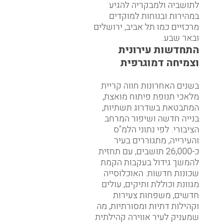
לתושביה ולמבקריה להגיע
במהירות ובנוחות למוקדים
מרכזיים כמו תל אביב, ירושלים
ובאר שבע.
התחדשות עירונית
וצמיחה דמוגרפית
בשנים האחרונות חווה קריית
מלאכי תנופת פיתוח מואצת,
המתבטאת בשדרוג תשתיות,
בנייה חדשה ושיפור המרחב
הציבורי. לפי נתוני הלמ"ס
והעירייה, מתגוררים בעיר
כ-26,000 תושבים, עם תחזית
להמשך גידול בעקבות הקמת
שכונות חדשות. האוכלוסייה
מגוונת וכוללת ותיקים, עולים
חדשים, משפחות צעירות
וקהילות דתיות ומסורתיות, מה
שמעניק לעיר אווירה קהילתית