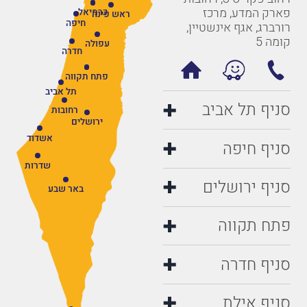
פארק המדע, מרכז
כרמיאל
ראש פינה
חיפה
רורברג, אגף אינשטיין,
קומה 5
עפולה
חדרה
פתח תקווה
תל אביב
סניף תל אביב
רחובות
ירושלים
אשדוד
סניף חיפה
שדרות
סניף ירושלים
באר שבע
פתח תקווה
סניף חדרה
סניף אילת