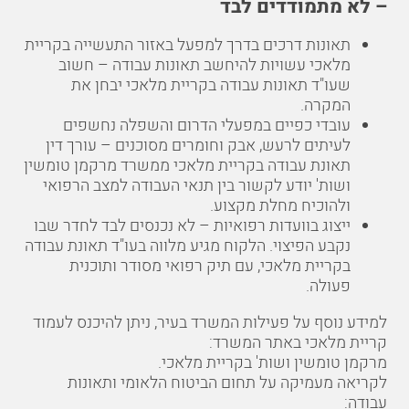
– לא מתמודדים לבד
תאונות דרכים בדרך למפעל באזור התעשייה בקריית
מלאכי עשויות להיחשב תאונות עבודה – חשוב
שעו"ד תאונות עבודה בקריית מלאכי יבחן את
המקרה.
עובדי כפיים במפעלי הדרום והשפלה נחשפים
לעיתים לרעש, אבק וחומרים מסוכנים – עורך דין
תאונת עבודה בקריית מלאכי ממשרד מרקמן טומשין
ושות' יודע לקשור בין תנאי העבודה למצב הרפואי
ולהוכיח מחלת מקצוע.
ייצוג בוועדות רפואיות – לא נכנסים לבד לחדר שבו
נקבע הפיצוי. הלקוח מגיע מלווה בעו"ד תאונת עבודה
בקריית מלאכי, עם תיק רפואי מסודר ותוכנית
פעולה.
למידע נוסף על פעילות המשרד בעיר, ניתן להיכנס לעמוד
קריית מלאכי באתר המשרד:
מרקמן טומשין ושות' בקריית מלאכי
.
לקריאה מעמיקה על תחום הביטוח הלאומי ותאונות
עבודה: