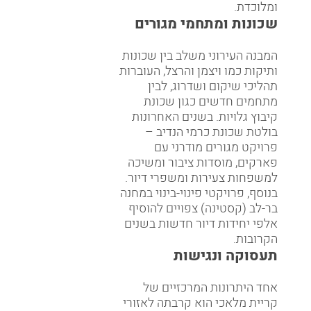
ומלוכדת.
שכונות ומתחמי מגורים
המבנה העירוני משלב בין שכונות
ותיקות כמו ויצמן והרצל, העוברות
תהליכי שיקום ושדרוג, לבין
מתחמים חדשים כגון שכונת
קיבוץ גלויות. בשנים האחרונות
בולטת שכונת כרמי הנדיב –
פרויקט מגורים מודרני עם
פארקים, מוסדות ציבור ומשיכה
למשפחות צעירות ומשפרי דיור.
בנוסף, פרויקטי פינוי-בינוי במחנה
בר-לב (קסטינה) צפויים להוסיף
אלפי יחידות דיור חדשות בשנים
הקרובות.
תעסוקה ונגישות
אחד היתרונות המרכזיים של
קריית מלאכי הוא קרבתה לאזורי