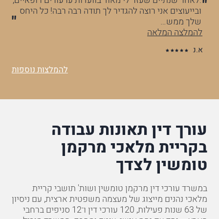
לא
.לאחר שנתיים שעזר לי מאוד בוועדות ערעורים רופאיים,
עו
ובייעוצים אני רוצה להגדיר לך תודה רבה רבה! כל היחס
הר
שלך ממש…
וה
להמלצה המלאה
לה
א.נ
ס.
להמלצות נוספות
עורך דין תאונות עבודה
בקריית מלאכי מרקמן
טומשין לצדך
במשרד עורכי דין מרקמן טומשין ושות' תושבי קריית
מלאכי נהנים מייצוג של מעצמה משפטית ארצית, עם ניסיון
של 63 שנות פעילות, 120 עורכי דין ו־12 סניפים ברחבי