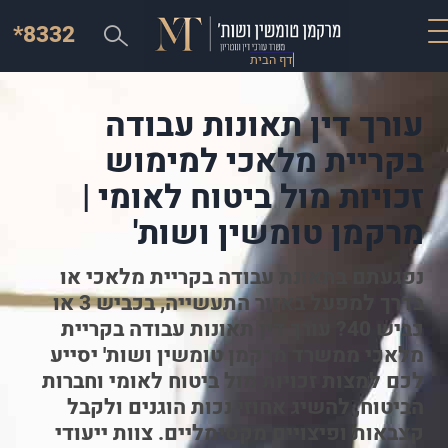
*8332
דף הבית
עורך דין תאונות עבודה
בקריית מלאכי למימוש
זכויות מול ביטוח לאומי |
מרקמן טומשין ושות'
נפגעתם בתאונת עבודה בקריית מלאכי או
בדרך למפעל באזור התעשייה, בכביש 3 או
כביש 40? עורך דין תאונות עבודה בקריית
מלאכי ממשרד מרקמן טומשין ושות' יסייע
לכם למצות זכויות מול ביטוח לאומי וחברות
הביטוח, להשיג אחוזי נכות הוגנים ולקבל
קצבאות ופיצויים מקסימליים. צוות ייעודי