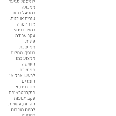
לוגיסטי, פגיעה
ממכונה
במפעל בבאר
טוביה או כנות,
או החמרה
במצב רפואי
עקב עבודה
פיזית
ממושכת.
בנוסף, מחלות
מקצוע כמו
חשיפה
ממושכת
לרעש, אבק או
חומרים
מסוכנים, או
מיקרו־טראומה
עקב תנועות
חוזרות, עשויות
להיות מוכרות
כפגיעה