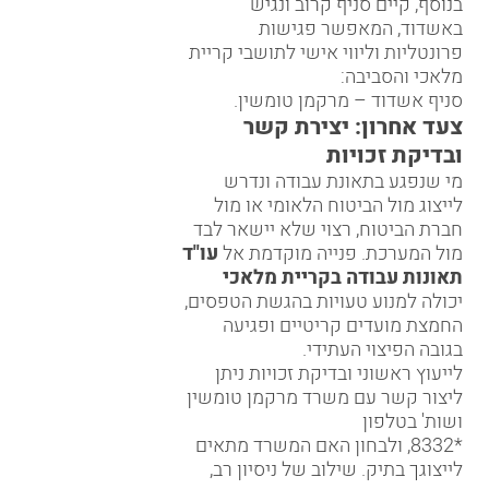
בנוסף, קיים סניף קרוב ונגיש
באשדוד, המאפשר פגישות
פרונטליות וליווי אישי לתושבי קריית
מלאכי והסביבה:
סניף אשדוד – מרקמן טומשין
.
צעד אחרון: יצירת קשר
ובדיקת זכויות
מי שנפגע בתאונת עבודה ונדרש
לייצוג מול הביטוח הלאומי או מול
חברת הביטוח, רצוי שלא יישאר לבד
מול המערכת. פנייה מוקדמת אל
עו"ד
תאונות עבודה בקריית מלאכי
יכולה למנוע טעויות בהגשת הטפסים,
החמצת מועדים קריטיים ופגיעה
בגובה הפיצוי העתידי.
לייעוץ ראשוני ובדיקת זכויות ניתן
ליצור קשר עם משרד מרקמן טומשין
ושות' בטלפון
*8332
, ולבחון האם המשרד מתאים
לייצוגך בתיק. שילוב של ניסיון רב,