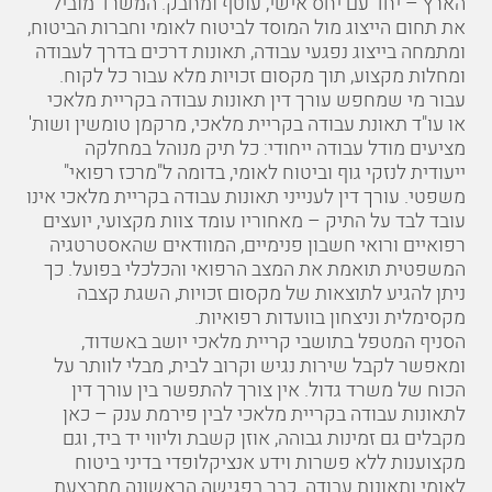
הארץ – יחד עם יחס אישי, עוטף ומחבק. המשרד מוביל
את תחום הייצוג מול המוסד לביטוח לאומי וחברות הביטוח,
ומתמחה בייצוג נפגעי עבודה, תאונות דרכים בדרך לעבודה
ומחלות מקצוע, תוך מקסום זכויות מלא עבור כל לקוח.
עבור מי שמחפש עורך דין תאונות עבודה בקריית מלאכי
או עו"ד תאונת עבודה בקריית מלאכי, מרקמן טומשין ושות'
מציעים מודל עבודה ייחודי: כל תיק מנוהל במחלקה
ייעודית לנזקי גוף וביטוח לאומי, בדומה ל"מרכז רפואי"
משפטי. עורך דין לענייני תאונות עבודה בקריית מלאכי אינו
עובד לבד על התיק – מאחוריו עומד צוות מקצועי, יועצים
רפואיים ורואי חשבון פנימיים, המוודאים שהאסטרטגיה
המשפטית תואמת את המצב הרפואי והכלכלי בפועל. כך
ניתן להגיע לתוצאות של מקסום זכויות, השגת קצבה
מקסימלית וניצחון בוועדות רפואיות.
הסניף המטפל בתושבי קריית מלאכי יושב באשדוד,
ומאפשר לקבל שירות נגיש וקרוב לבית, מבלי לוותר על
הכוח של משרד גדול. אין צורך להתפשר בין עורך דין
לתאונות עבודה בקריית מלאכי לבין פירמת ענק – כאן
מקבלים גם זמינות גבוהה, אוזן קשבת וליווי יד ביד, וגם
מקצוענות ללא פשרות וידע אנציקלופדי בדיני ביטוח
לאומי ותאונות עבודה. כבר בפגישה הראשונה מתבצעת