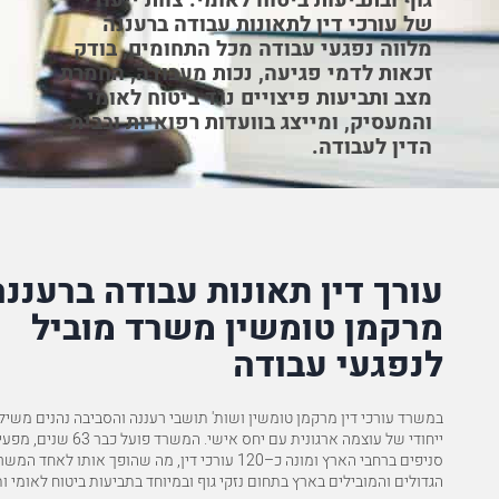
גוף ובתביעות ביטוח לאומי. צוות ייעודי
של עורכי דין לתאונות עבודה ברעננה
מלווה נפגעי עבודה מכל התחומים, בודק
 רבה על היחס, הליווי המקצועי והחתירה להצלחה בתביעה
אזכור לט
זכאות לדמי פגיעה, נכות מעבודה, החמרת
עצומה למ
מצב ותביעות פיצויים נגד ביטוח לאומי
מלאה
להמלצה 
והמעסיק, ומייצג בוועדות רפואיות ובבית
א.כ
הדין לעבודה.
עורך דין תאונות עבודה ברעננה
מרקמן טומשין משרד מוביל
לנפגעי עבודה
במשרד עורכי דין מרקמן טומשין ושות' תושבי רעננה והסביבה נהנים משיל
סניפים ברחבי הארץ ומונה כ–120 עורכי דין, מה שהופך אותו לאחד ה
הגדולים והמובילים בארץ בתחום נזקי גוף ובמיוחד בתביעות ביטוח לאומי ו