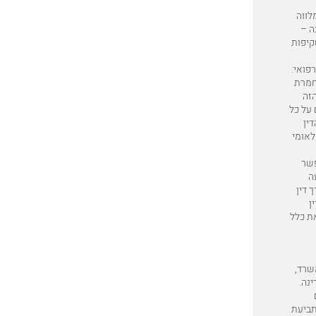
לווה
ה –
קיפות
פואי:
החמרת
הזה
על כל
דין
 לאומי
פשר
ה
ך דין
ן
את כלל
שרד,
ינה.
תביעת