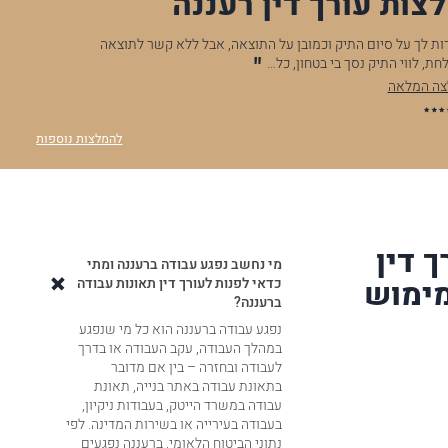
צות עורך דין רעננה
 לך על סיום התיק וכמובן על התוצאה, אבל ללא קשר לתוצאה
.לאחר שנ
 לווי התיק נסך בי בטחון, כל…
אני רוצ
המלאה
להמלצה
א.נ
להמלצות נוספות
 דין
מי נחשב נפגע עבודה ברעננה ומתי
מימוש
כדאי לפנות לעורך דין תאונות עבודה
ברעננה?
נפגע עבודה ברעננה הוא כל מי שנפגע
במהלך העבודה, עקב העבודה או בדרך
לעבודה ובחזרה – בין אם מדובר
בתאונת עבודה באתר בנייה, תאונת
עבודה במשרד הייטק, בעבודות ניקיון,
בעבודה בעירייה או בשירות המדינה. לפי
נתוני הביטוח הלאומי, ברעננה נפגעים