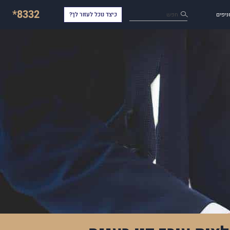
*8332
חפש
ניפים
כיצד נוכל לעזור לך?