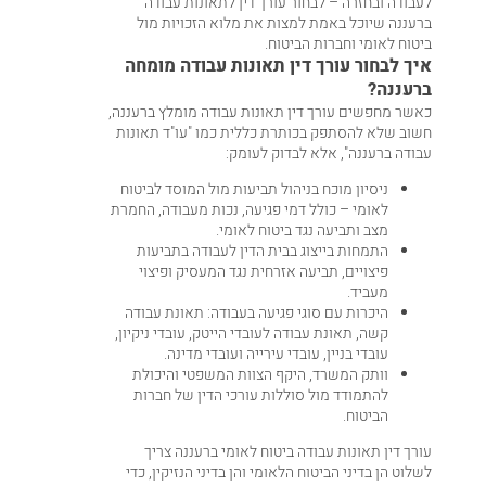
לעבודה ובחזרה – לבחור עורך דין לתאונות עבודה
ברעננה שיוכל באמת למצות את מלוא הזכויות מול
ביטוח לאומי וחברות הביטוח.
איך לבחור עורך דין תאונות עבודה מומחה
ברעננה?
כאשר מחפשים עורך דין תאונות עבודה מומלץ ברעננה,
חשוב שלא להסתפק בכותרת כללית כמו "עו"ד תאונות
עבודה ברעננה", אלא לבדוק לעומק:
ניסיון מוכח בניהול תביעות מול המוסד לביטוח
לאומי – כולל דמי פגיעה, נכות מעבודה, החמרת
מצב ותביעה נגד ביטוח לאומי.
התמחות בייצוג בבית הדין לעבודה בתביעות
פיצויים, תביעה אזרחית נגד המעסיק ופיצוי
מעביד.
היכרות עם סוגי פגיעה בעבודה: תאונת עבודה
קשה, תאונת עבודה לעובדי הייטק, עובדי ניקיון,
עובדי בניין, עובדי עירייה ועובדי מדינה.
וותק המשרד, היקף הצוות המשפטי והיכולת
להתמודד מול סוללות עורכי הדין של חברות
הביטוח.
עורך דין תאונות עבודה ביטוח לאומי ברעננה צריך
לשלוט הן בדיני הביטוח הלאומי והן בדיני הנזיקין, כדי