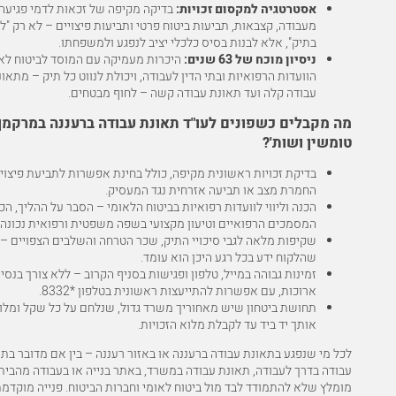
אסטרטגיה למקסום זכויות:
בדיקה מקיפה של זכאות לדמי פגיעה,
מעבודה, קצבאות, תביעות ביטוח פרטי ותביעות פיצויים – לא רק "ל
בתיק", אלא לבנות בסיס כלכלי יציב לנפגע ולמשפחתו.
ניסיון מוכח של 63 שנים:
היכרות מעמיקה עם המוסד לביטוח לאו
הוועדות הרפואיות ובתי הדין לעבודה, ויכולת לנווט כל תיק – מתאו
עבודה קלה ועד תאונת עבודה קשה – לחוף מבטחים.
מה מקבלים כשפונים לעו"ד תאונת עבודה ברעננה במרקמן
טומשין ושות'?
בדיקת זכויות ראשונית מקיפה, כולל בחינת אפשרות לתביעת פיצויי
החמרת מצב או תביעה אזרחית נגד המעסיק.
הכנה וליווי לוועדות רפואיות בביטוח הלאומי – הסבר על ההליך, הכ
המסמכים הרפואיים וטיעון מקצועי בשפה משפטית ורפואית נכונה.
שקיפות מלאה לגבי סיכויי התיק, שכר הטרחה והשלבים הצפויים – 
שהלקוח ידע בכל רגע היכן הוא עומד.
זמינות גבוהה במייל, טלפון ופגישות בסניף הקרוב – ללא צורך בנסי
ארוכות, עם אפשרות להתייעצות ראשונית בטלפון
*8332
.
תחושת ביטחון שיש מאחוריך משרד גדול, שנלחם על כל שקל ומלו
אותך יד ביד עד לקבלת מלוא הזכויות.
לכל מי שנפגע בתאונת עבודה ברעננה או באזור רעננה – בין אם מדובר בת
עבודה בדרך לעבודה, תאונת עבודה במשרד, באתר בנייה או בעבודה מהבית
מומלץ שלא להתמודד לבד מול ביטוח לאומי וחברות הביטוח. פנייה מוקדמ