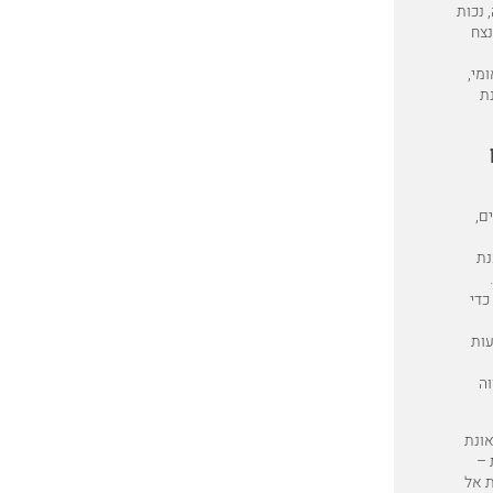
 נכות
נצח
מי,
נת
ם,
נת
כדי
עות
וה
אונת
 –
ת אל