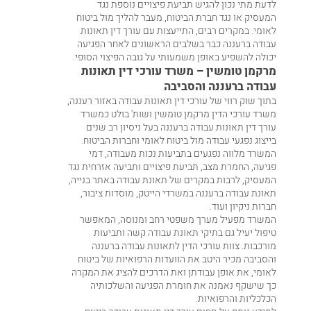
לדעת מתי נכון להגיש תביעת פיצויים נוספת נגד
המעסיק או נגד חברת הביטוח, מעבר להליך מול ביטוח
לאומי. במקרים רבים, התייעצות עם עורך דין תאונות
עבודה ברעננה כבר בשלבים הראשונים לאחר הפגיעה
יכולה להשפיע באופן משמעותי על גובה הפיצוי הסופי.
מרקמן טומשין – משרד עורכי דין תאונות
עבודה ברעננה והסביבה
בתוך שוק רווי של עורכי דין תאונות עבודה באזור רעננה,
משרד עורכי הדין מרקמן טומשין ושות' בולט כמשרד
עורך דין תאונות עבודה ברעננה בעל ניסיון רב שנים
בייצוג נפגעי עבודה מול ביטוח לאומי וחברות הביטוח.
המשרד מלווה נפגעים בתביעות נכות מעבודה, דמי
פגיעה, החמרת מצב, תביעת פיצויים ותביעה אזרחית נגד
המעסיק, לרבות במקרים של תאונת עבודה באתר בנייה,
תאונת עבודה ברעננה במשרדי הייטק, מוסדות ציבור,
חברות ניקיון ועוד.
המשרד מפעיל מערך משפטי רחב ומנוסה, המאפשר
טיפול יעיל גם בתיקי תאונת עבודה קשה ותביעות
מורכבות. צוות עורכי הדין לתאונות עבודה ברעננה
והסביבה מכיר היטב את הוועדות הרפואיות של ביטוח
לאומי, את אופן עבודתן ואת הדרכים להציג את המקרה
כך שישקף נאמנה את חומרת הפגיעה והשלכותיה
הכלכליות והרפואיות.