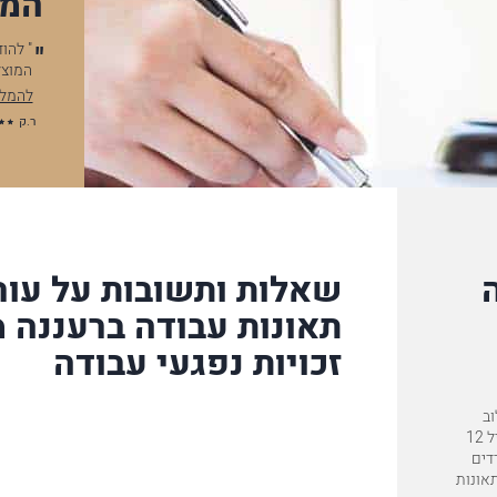
המל
ובה מיוחדת את המשרד "מרקמן את טומשין". יש לי הערכה
" להודות
שרד, ובמיוחד לעו"ד מלכיאל. הילדים בטח היו קוראים…
המוצלחת,
המלאה
להמלצה 
ר.ק
שאלות ותשובות על עורך
תאונות עבודה ברעננה 
זכויות נפגעי עבודה
וב
ייחודי של עוצמה ארגונית עם יחס אישי. המשרד פועל כבר 63 שנים, מפעיל 12
משרדים
תאונות