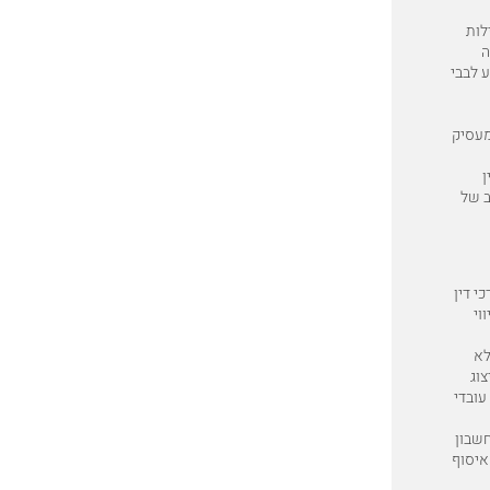
לות
ה
 לבבי
מעסיק
ן
ב של
י דין
וי
לא
צוג
עובדי
חשבון
התביעה – מאיסוף