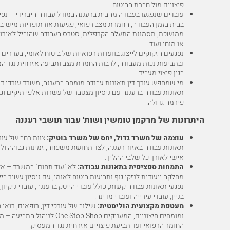
פיצויים מול חברת הביטוח.
עובדים שנפגעו בעבודה מהבית ברעננה במודל עבודה היברידי – נפי
בבית בזמן העבודה, החמרת מצב רפואי, פגיעות אורתופדיות מישיב
ממושכת, תסמונת התעלה הקרפלית, סטרס בעבודה שהוביל לאירוע
או מוחי ועוד.
נפגעים הזקוקים לייצוג בוועדות רפואיות של ביטוח לאומי, בעררים
ובתביעות נכות מעבודה, לרבות החמרת מצב ותביעה אזרחית נגד ה
בגין פיצוי מעביד.
מי שמחפש עורך דין תאונות עבודה מומחה ברעננה, משרד עורכי די
תאונות עבודה ברעננה עם ניסיון מצטבר של עשרות אלפי תיקים וג
פירמה גדולה.
היתרונות של מרקמן טומשין ושות' עבור תושבי רעננה
עוצמה של משרד גדול, יחס של משרד בוטיק:
צוות רחב של עורכ
תאונות עבודה באזור רעננה, לצד תחושת משפחה, זמינות גבוהה וליו
אישי לאורך כל שלבי ההליך.
התמחות ספציפית בתאונות עבודה:
לא "עוד תחום" במשרד – א
מחלקה ייעודית לנזקי גוף ותביעות ביטוח לאומי, עם ניסיון עשיר ביי
נפגעי תאונות עבודה קשות, כולל עובדי הייטק ברעננה, עובדי ניקיון, 
בניין, עובדי עירייה ועובדי מדינה.
מעטפת מקצועית הוליסטית:
שילוב של עורכי דין, רופאים, רואי 
ומומחים חיצוניים, המעניקים One Stop Shop לניהול 
החומר הרפואי ועד תביעת פיצויים אזרחית נגד המעסיק.