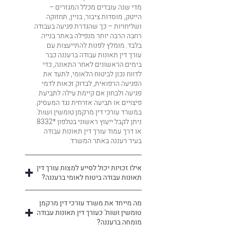
מדי שנה עובדים מכלל המגזרים –
הייטק, מוסדות ציבור, בניין, תחזוקה
ושליחויות – כך שהגדרת פגיעה בעבודה
רחבה הרבה יותר מנפילה באתר בנייה
בלבד. מומלץ לפנות להתייעצות עם
עורך דין תאונות עבודה ברעננה כבר
בימים הראשונים לאחר התאונה, כדי
לדווח נכון לביטוח הלאומי, לתעד את
הפגיעה הרפואית, לבדוק זכאות לדמי
פגיעה ולבחון אם קיימת עילה לתביעת
פיצויים או תביעה אזרחית נגד המעסיק.
במשרד עורכי דין מרקמן טומשין ושות'
ניתן לקבל ייעוץ ראשוני בטלפון *8332
או דרך עמוד עורך דין תאונות עבודה
בעיר רעננה באתר המשרד.
אילו זכויות יכול לסייע למצות עורך דין
תאונות עבודה ביטוח לאומי ברעננה?
מה מייחד את משרד עורכי דין מרקמן
טומשין ושות' כעורך דין תאונות עבודה
מומחה ברעננה?