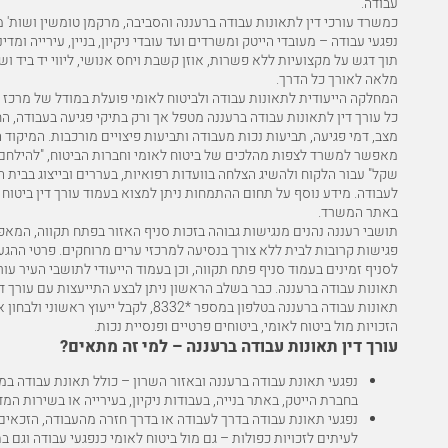
עבודה.
כמשרד עורכי דין לתאונות עבודה ברעננה והסביבה, מרקמן טומשין ושות' מ
נפגעי עבודה – מעובדי הייטק ומשרדים ועד עובדי ניקיון, בניין, עירייה ומדינ
תוך דגש על מקצועיות ללא פשרות, אוזן קשבת ויחס אנושי, ליווי יד ביד וש
מלאה לאורך כל הדרך.
המחלקה הייעודית לתאונות עבודה ולביטוח לאומי פועלת במודל של מרכז ר
כל עורך דין לתאונות עבודה ברעננה מטפל אך ורק בתיקי פגיעה בעבודה, 
מצב, דמי פגיעה, תביעות נכות מעבודה ותביעות פיצויים מורכבות. המיקוד 
מאפשר למשרד לצפות מהלכים של ביטוח לאומי וחברות הביטוח, "להילחם 
שקל" עבור הלקוח ולהשיג הצלחה בוועדות רפואיות, בעררים ובייצוג בבית ה
לעבודה. מידע נוסף על תחום ההתמחות ניתן למצוא בעמוד
עורך דין ביטוח
באתר המשרד.
תושבי רעננה נהנים מנגישות גבוהה בזכות סניף האזור בפתח תקווה, המא
פגישות קרובות לבית ללא צורך בנסיעה למרכזי ערים מרוחקים. פרטי ההגע
לסניף זמינים בעמוד
סניף פתח תקווה
, וכן בעמוד הייעודי לתושבי העיר
עור
תאונות עבודה ברעננה
. כבר בשלב הראשון ניתן לבצע התייעצות עם עורך די
תאונות עבודה ברעננה בטלפון במספר
*8332
, לקבל ייעוץ ראשוני ולבחון 
הזכויות מול ביטוח לאומי, ביטוחים פרטיים ופנסיית נכות.
עורך דין תאונות עבודה ברעננה – למי זה מתאים?
נפגעי תאונת עבודה ברעננה ובאזור השרון – כולל תאונת עבודה במ
בחברת הייטק, באתר בנייה, בעבודות ניקיון, בעירייה או בשירות המד
נפגעי תאונת עבודה בדרך לעבודה או בדרך חזרה מהעבודה, הזכאים
לעיתים לזכויות כפולות – גם מול ביטוח לאומי כנפגעי עבודה וגם ב