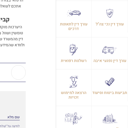
הרפואי בצורה נ
אתכם לשאלות
קביע
עורך דין נכי צה"ל
עורך דין לתאונות
היערכות מוקדמ
דרכים
טומשין ושות' מ
דין מהמשרד של
ולוודא שהמידע 
עורך דין נפגעי איבה
רשלנות רפואית
תביעות ביטוח וסיעוד
הרצאה למימוש
זכויות
לחיצה על ״שלח״