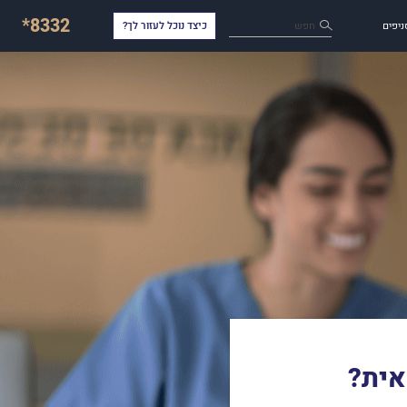
*8332
חפש
ניפים
כיצד נוכל לעזור לך?
אית?