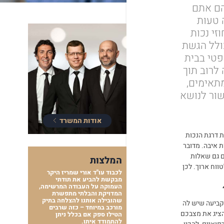
הם אתם
 טעות
זי נכות
ולל הגשת
פטי בבית
לרוב תוך
מתאימים,
שור לנושא
אודות המשרד
ת דרגת הנכות
ת איבה. מדובר
ם גם שאלות
המלצות
ווח ארוך. לכן
לכבוד עו"ד אורי שמריז היקר
מבקשת להביע את תודתי
העמוקה על העבודה המרשימה,
המדויקת והבלתי מתפשרת
שהובילה אותנו להצלחה בתיק
בקביעה שיש לה
מורכב במיוחד – כזה שרבים
להציג את מצבכם
הטילו ספק אם בכלל ניתן
להתמודד איתו.