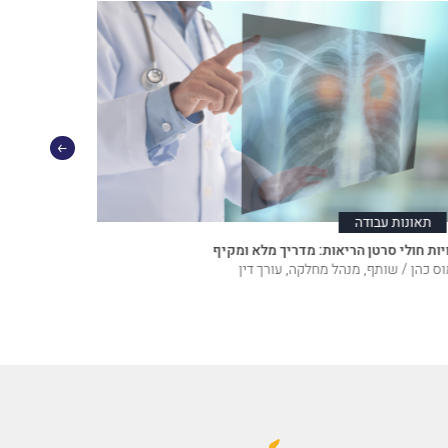
תאונות עבודה
נזקי גוף
יות חולי סרטן הריאות: מדריך מלא ומקיף
יצירת תקדימ
נכי צה״ל וכו
ס כהן / שותף, מנהל מחלקה, עורך דין
חן לוי / שות