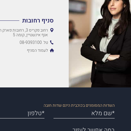
סניף רחובות
רחוב פקריס 3, רחובות 
אגף אינשטיין, קומה 5
טל. 08-9393100
לעמוד הסניף
השדות המסומנים בכוכבית הינם שדות חובה