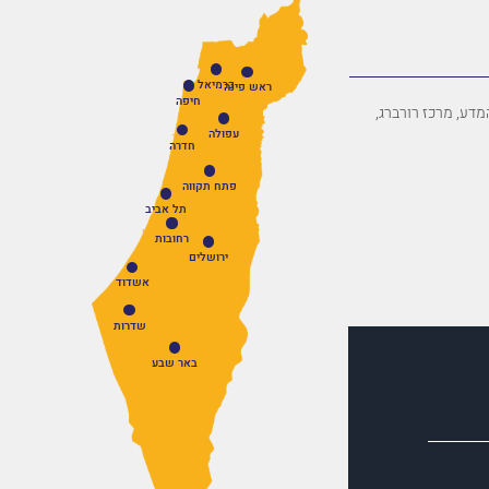
כרמיאל
ראש פינה
חיפה
פארק המדע, מרכז רורברג,
עפולה
חדרה
פתח תקווה
תל אביב
רחובות
ירושלים
אשדוד
שדרות
באר שבע