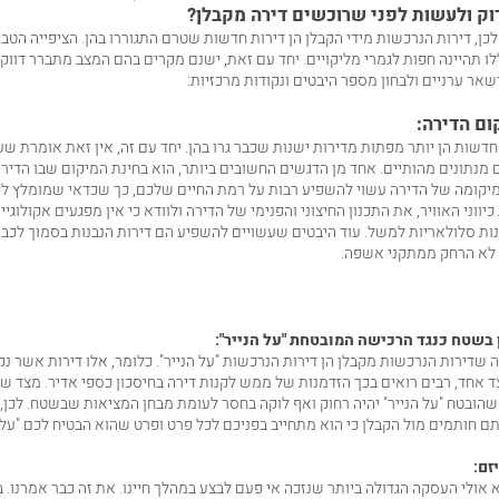
וק ולעשות לפני שרוכשים דירה מקבלן?
לכן, דירות הנרכשות מידי הקבלן הן דירות חדשות שטרם התגוררו בהן. הציפייה הטבע
ו תהיינה חפות לגמרי מליקויים. יחד עם זאת, ישנם מקרים בהם המצב מתברר דווקא
אר ערניים ולבחון מספר היבטים ונקודות מרכזיות:
ום הדירה:
חדשות הן יותר מפתות מדירות ישנות שכבר גרו בהן. יחד עם זה, אין זאת אומרת שעל
 מנתונים מהותיים. אחד מן הדגשים החשובים ביותר, הוא בחינת המיקום שבו הדי
מיקומה של הדירה עשוי להשפיע רבות על רמת החיים שלכם, כך שכדאי שמומלץ לכם
יווני האוויר, את התכנון החיצוני והפנימי של הדירה ולוודא כי אין מפגעים אקולוגי
ות סלולאריות למשל. עוד היבטים שעשויים להשפיע הם דירות הנבנות בסמוך לכביש
לא הרחק ממתקני אשפה.
 בשטח כנגד הרכישה המובטחת "על הנייר":
 שדירות הנרכשות מקבלן הן דירות הנרכשות "על הנייר". כלומר, אלו דירות אשר נקנ
צד אחד, רבים רואים בכך הזדמנות של ממש לקנות דירה בחיסכון כספי אדיר. מצד שני
שהובטח "על הנייר" יהיה רחוק ואף לוקה בחסר לעומת מבחן המציאות שבשטח. לכן, 
 חותמים מול הקבלן כי הוא מתחייב בפניכם לכל פרט ופרט שהוא הבטיח לכם "על ה
יזם:
 אולי העסקה הגדולה ביותר שנזכה אי פעם לבצע במהלך חיינו. את זה כבר אמרנו. בד