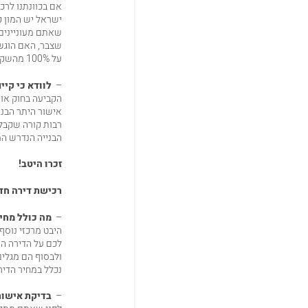
אם בכוונתנו לרכ
ישראל יש המון ק
שאתם מעוניינים ל
שצבר, האם הוגשה
על 100% מהשקעתכם הכספית ועל הדירה שאתם אמורים לקבל ממנו בעתיד.
–
לוודא כי קיים
הקביעה בחוק אומר
אישור היתר הבני
רבות קורה שקבלנ
הבנייה הנדרש ה
זכרו היטב!
רכישת דירה חד
–
מה כולל מחיר
היבט מרכזי נוסף
לכם על הדירה הו
נכלל במחיר הדירה
–
בדיקת אישור