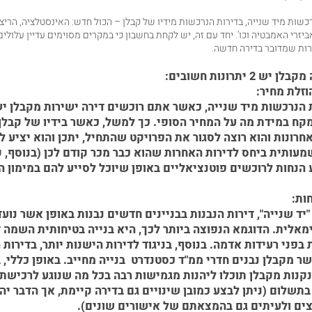
כשות מיד שנייה, בדירות הנרכשות מידיו של קבלן – הכול חדש: האינסטלציה, הריצ
זרי האמבטיה וכו'. יחד עם זה, יש לקחת בחשבון כי במקרים מסוימים עדיין עלולים 
רות שמדובר בדירה חדשה.
 2 יתרונות חשובים:
וזלת מחיר:
ת הנרכשות מיד שנייה, כאשר אתם רוכשים דירה ישירות מקבלן יש
ח במידת מה על המחיר הסופי. כך למשל, כאשר בידיו של קבלן 
חרונות והוא רוצה לסגור את הפרויקט שהתחיל, יתכן והוא יציע ל
מעותית ביחס לדירות האחרות שהוא כבר מכר קודם לכן (בנוסף, 
 הנחות לרוכשים פוטנציאליים באופן שיוכל לסייע להם במימון
ות:
"יד שנייה", דירות הנבנות בבניינים חדשים נבנות באופן אשר נוע
אלית. הדוגמא הנפוצה ביותר לכך, היא בנייה בטיחותית השמה 
 בפני רעידות אדמה. בנוסף, בניגוד לדירות הישנות יותר, בדירות
ר מקבלן נבנים חדרי ממ"ד כסטנדרט בנייה מחייב. באופן כללי, 
קנות מקבלן תוכלו ליהנות מגמישות רבה בכל מה שנוגע לרכישת
בתשלום (ניתן לבצע כמובן שינויים גם בדירה קיימת, אך הדבר יהי
צים ולעיתים גם בהמצאתם של אישורים שונים).