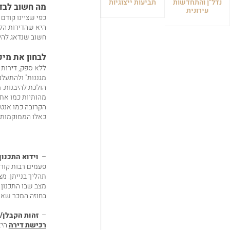
נדל"ן והתחדשות
תביעות ייצוגיות
מה חשוב לבד
עירונית
כפי שציינו קודם 
היא שהדירות הלל
חשוב שנדאג להיש
לבחון את מיק
ללא ספק, דירות 
מגננות" ולהתעלם
הולכת להיבנות. 
מהותיות כמו את כ
הקרובה כמו אנטנ
כאלו הממוקמות 
–
וידוא התכנון
פעמים רבות קורה
תהליך בנייתן. מ
מצב שבו התכנון 
בחוזה המכר שאתם
–
זהות הקבלן
/
רכישת דירה
היא