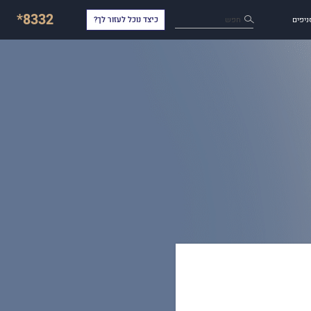
*8332
חפש
ניפים
כיצד נוכל לעזור לך?