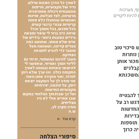
לאורך כל הדרך הפגנת שילוב
נדיר של מקצועיות, חריפות
וף, מערכות
מחשבתית ויכולת אסטרטגית
להיות ליקויים
מרשימה, לצד סבלנות, זמינות
ואנושיות שהתגלו כלא פחות
קריטיות עבורי ברגעי קשים.
בכל מפגש, בכל מסמך ובכל
שיחה היה ברור לי שאני נמצאת
בידיים הטובות ביותר- בידיים של
אדם שלא מוותר, שחושב כמה
צעדים קדימה, ושעושה מעל
 סיכוי טוב
ומעבר כדי להגיע לתוצאה
נותרות
הצודקת.
מעבר להיבט המשפטי, זכיתי גם
מכור אותן
לליווי תומך ואמיתי, שאפשר לי
קבלנים
להישאר מאוזנת ובטוחה לאורך
התקופה כולה. זהו ערך שלא ניתן
 המשכנתא
למדוד, ואני מוקירה אותו מאוד.
אני מודה לך על השקעה יוצאת
דופן, על חוכמה, יצירתיות
מקצועיות ונחישות.
ועל כך שבזכותך הצלחתי במקום
ד להבטיח
שבו אחרים אולי לא היו
דגש רב על
מצליחים.
מודה מקרב לב,
 החדשות
ש.ח
בדירות
קרא עוד
 תוספות
ה כרוך
סיפורי הצלחה