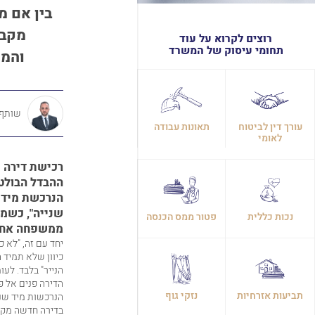
בין אם מ
מקבל
רוצים לקרוא על עוד
תחומי עיסוק של המשרד
והמש
שותף, 
עורך דין לביטוח
תאונות עבודה
לאומי
רכישת דירה מ
ההבדל הבולט 
הנרכשת מידיו
שנייה", כשמן 
נכות כללית
פטור ממס הכנסה
ממשפחה אחת
יחד עם זה, "לא 
כיוון שלא תמיד 
הנייר" בלבד. לעו
הדירה פנים אל פ
תביעות אזרחיות
נזקי גוף
הנרכשות מיד שניי
בדירה חדשה מקבל