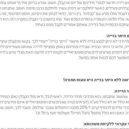
וש דירה חדשה לגמרי מידיהם של יזם או קבלן, חשוב שנדע בדיוק מול מי אנחנו עומד
בלנים פעילים, כאשר לחלקם יש ניסיון עשיר ולחלקם הרבה פחות. חשוב שתבחנו 
עבוד מולו מגיע עם "קבלות". בין היתר, כדאי לבחון את ניסיונו, חוסנו הפיננסי, מה ה
 עליו תלונה הקשורה בהפרת הסכם ועוד. קחו בחשבון כי הקבלן במקרה הזה הוא ה
 היתר בנייה:
ת כי לא ניתן לבצע בנייה ללא אישור "היתר בנייה" ייעודי לכך. בקשו מהקבלן שיצי
יה, וודאו כי היתר הבנייה שבידיו מתייחס באופן ספציפי לדירה שאתם מעוניינים לר
ים ויזמים מציעים לרוכשים פוטנציאליים לקנות דירה חדשה וזאת מבלי שיש בידי
מאפשר להם לבנות אותה בפועל.
שה ללא היתר בנייה היא טעות חמורה!
 הדירה:
 שחשוב שתבחנו, הוא מרכיבי מחיר הדירה. ראשית כל, ודאו מול הקבלן האם המחיר
א כולל או לא כולל מע"מ (לעיתים קורה שהרוכשים הפוטנציאליים אינם מודעים ל
ולבסוף הם מגלים כי עליהם להוסיף קרוב ל-20% מגובה התשלום שכבר שילמו). מעבר לכ
: האם הוא כולל מחסן? גינה? חנייה? תשלומי וועד בית? וכו'.
 עקרוני ללקיחת משכנתא: