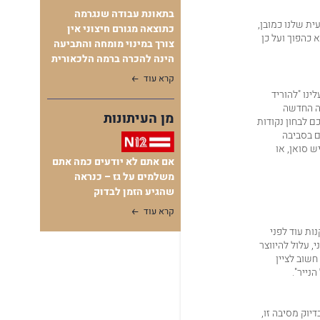
בתאונת עבודה שנגרמה
ית שלנו כמובן,
כתוצאה מגורם חיצוני אין
 כהפוך ועל כן
צורך במינוי מומחה והתביעה
הינה להכרה ברמה הלכאורית
קרא עוד
ינו "להוריד
רה החדשה
מן העיתונות
 לבחון נקודות
ים בסביבה
 סואן, או
אם אתם לא יודעים כמה אתם
משלמים על גז – כנראה
שהגיע הזמן לבדוק
קרא עוד
ות עוד לפני
, עלול להיווצר
חשוב לציין
נייר".
יוק מסיבה זו,