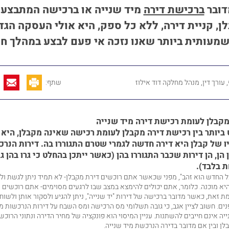
דובר
ברכישת דירה
מיד שנייה או ברכישה המתבצעת
ן, קניית דירה, ללא כל ספק, היא אולי העסקה הגד
מעותית ביותר שאנו נזכה אי פעם לבצע במהלך חיי
עורך דין, מנהל מחלקה דוד אילוז
שתף:
קבלן לעומת רכישת דירה מיד שנייה
ביותר בין רכישת דירה מקבלן לעומת רכישה שאינה מקבלן, היא
 של קבלן היא דירה חדשה לגמרי שטרם התגוררו בה. דירות הנרכ
הן, הן דירות שכבר התגוררו בהן (כאשר ייתכן בהחלט כי גרו בהן ג
 בלבד).
כל החדש הוא זהב", מפני שכאשר אתם רוכשים דירת מקבלן- לא תמיד ניתן לגשת ול
היא מוכנה. כלומר, אתם יכולים להימצא במצב שבו לרגעים מסוימים- אתם רוכשים 
מת זאת, כאשר מדובר ברכישה של דירות "יד שנייה", ניתן להגיע ולסקור אותן ולשו
נים. חשוב לציין אגב, כי גובה תשלומי מס הרכישה ומס השבח על דירות הנרכשות מ
ה אינם חייבים להשתנות. עניין המיסוי הוא פונקציה של מחיר הדירה ונתוני הרוכש-
ן ובין אם מדובר בדירה הנרכשת מיד שנייה.