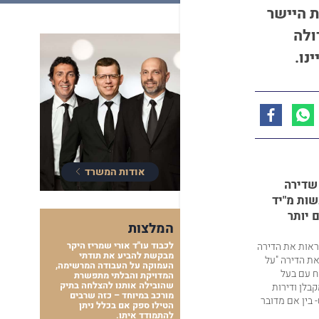
 היישר
ולה
נו.
אודות המשרד
 שדירה
שות מ"יד
ם יותר
המלצות
ראות את הדירה
לכבוד עו"ד אורי שמריז היקר
מבקשת להביע את תודתי
את הדירה "על
העמוקה על העבודה המרשימה,
חח עם בעל
המדויקת והבלתי מתפשרת
שהובילה אותנו להצלחה בתיק
קבלן
ודירות
מורכב במיוחד – כזה שרבים
 בין אם מדובר
הטילו ספק אם בכלל ניתן
להתמודד איתו.