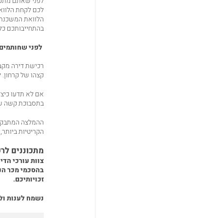
לפני שאתם מתקדמ
לכם לקחת הלוואת
הלוואת המשכנתא
בהתחייבותכם כלפ
לפני שחותמים 
רכישת דירה מקבל
קצהו של קרחון. ל
אם לא תדעו כיצד
בתסבוכת קשה שח
ההמלצה המתבקשת 
הקריטיות ביותר,
מתכוננים לר
צוות עורכי הדי
בהסכמי מכר הנח
זכויותיכם.
נשמח לענות ול