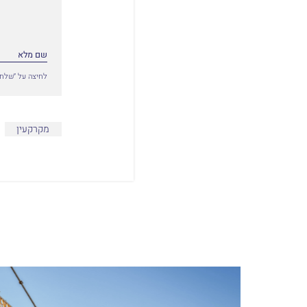
לחיצה על ״שלח״
מקרקעין