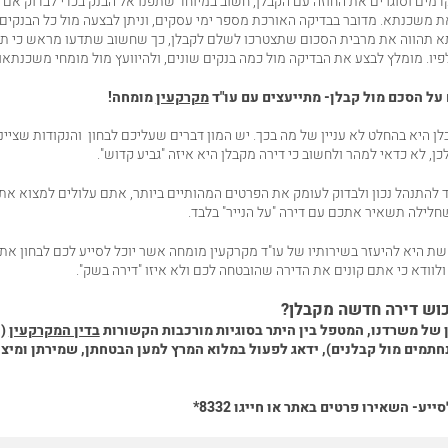
ים וסוגרים את החוזה עם הקבלן, חשוב במיוחד שתפנו אל הבנק בכדי לבדוק אם 
 משכנתא. מדובר בבדיקה האורכת מספר ימי עסקים, וניתן לבצעה מול כל הבנקים. 
 תהווה את מרבית הסכום שתצטרכו לשלם לקבלן, כך שחשוב שתדעו מראש כי תו
יו. מומלץ לבצע את הבדיקה מול כמה בנקים שונים, ולהיוועץ מול מומחי משכנתאו
על הסכם מול קבלן- מתייעצים עם עו"ד
מקרקעין
מומחה!
ן היא בהחלט לא עניין של מה בכך. יש המון דברים שעליכם לבחון והנקודות שציינו
כן, לא כדאי למהר ולחשוב כי דירה מקבלן היא איזה "גביע קדוש".
 להתנהל נכון ולבדוק לעומק את הפרטים המהותיים ביותר, אתם עלולים למצוא א
לילה תשאיר אתכם עם דירה "על הנייר" בלבד.
היא להיעזר בשירותיו של עו"ד מקרקעין מומחה אשר יוכל לסייע לכם לבחון את 
 ולוודא כי אתם קונים את הדירה שהובטחה לכם ולא איזו "דירה בשק".
כוש דירה חדשה מקבלן?
ן של משרדנו, המטפל בין היתר בסוגיות מורכבות הקשורות
בדין המקרקעין
(
תמים מול קבלנים), ידאג לפעול במלוא המרץ למען הבטחתן, שמירתן ומיצו
סייע-
השאירו פרטים באתר
או חייגו
8332*