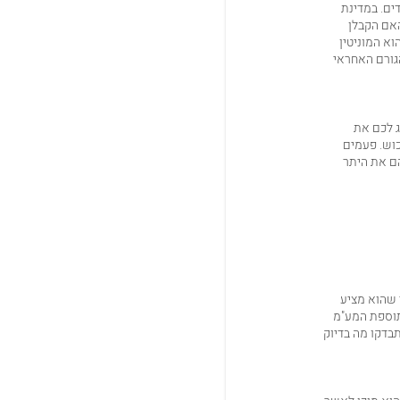
ים. במדינת
האם הקבלן
וא המוניטין
גורם האחראי
ג לכם את
כוש. פעמים
הם את היתר
 שהוא מציע
תוספת המע"מ
ך, חשוב שתבדקו מה בדיוק