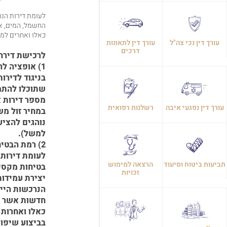
לעומת דירות הנר
החשמל, המים, אבי
כאלו ואחרים למ
עורך דין נכי צה"ל
עורך דין לתאונות
דרכים
לרכישת דירה מקבלן יש
1)
אופציה לה
בניגוד לדירו
שתוכלו להתמק
מספר דירות א
עורך דין נפגעי איבה
רשלנות רפואית
במחיר זול מש
נוהגים להציע
למשל).
2)
רמת הבטיח
לעומת דירות 
תביעות ביטוח וסיעוד
הרצאה למימוש
בטיחות מקסימ
זכויות
יצירת עמידות
הנרכשות הייש
חדשות אשר נ
כאלו ואחרות 
בביצוע שיפו