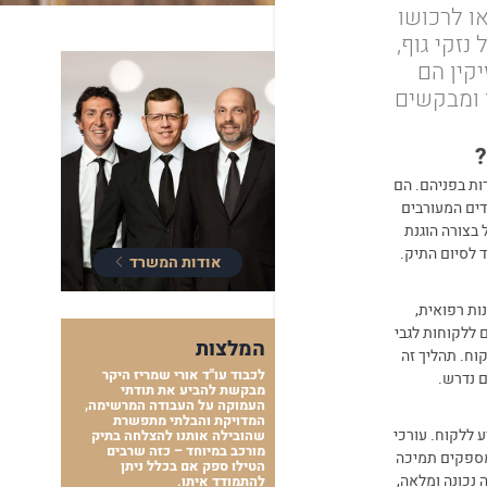
או לרכושו
זקי גוף,
יקין הם
ו ומבקשים
?
דות בפניהם. הם
ים המעורבים
בצורה הוגנת
עד לסיום התיק
.
אודות המשרד
ות רפואית,
ם ללקוחות לגבי
המלצות
וח. תהליך זה
לכבוד עו"ד אורי שמריז היקר
ם נדרש
.
מבקשת להביע את תודתי
העמוקה על העבודה המרשימה,
המדויקת והבלתי מתפשרת
 ללקוח. עורכי
שהובילה אותנו להצלחה בתיק
מורכב במיוחד – כזה שרבים
ומספקים תמיכה
הטילו ספק אם בכלל ניתן
 נכונה ומלאה,
להתמודד איתו.