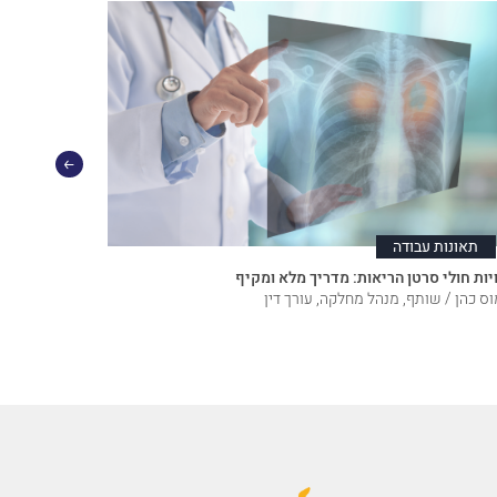
תאונות עבודה
צוואות 
יות חולי סרטן הריאות: מדריך מלא ומקיף
עורך דין מומ
ס כהן / שותף, מנהל מחלקה, עורך דין
דוד אילוז / 