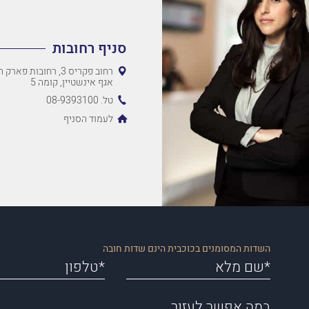
סניף רחובות
רחוב פקריס 3, רחובות 
אגף אינשטיין, קומה 5
טל. 08-9393100
לעמוד הסניף
השדות המסומנים בכוכבית הינם שדות חובה