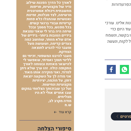
לאורך כל הדרך הפגנת שילוב
הפרוצדורות
נדיר של מקצועיות, חריפות
מחשבתית ויכולת אסטרטגית
מרשימה, לצד סבלנות, זמינות
ואנושיות שהתגלו כלא פחות
ת אלינו. עורכי
קריטיות עבורי ברגעי קשים.
בכל מפגש, בכל מסמך ובכל
וד היום כדי
שיחה היה ברור לי שאני נמצאת
ו בקשה, ונשמח
בידיים הטובות ביותר- בידיים של
אדם שלא מוותר, שחושב כמה
ל לקוח, ונעשה
צעדים קדימה, ושעושה מעל
ומעבר כדי להגיע לתוצאה
הצודקת.
מעבר להיבט המשפטי, זכיתי גם
לליווי תומך ואמיתי, שאפשר לי
להישאר מאוזנת ובטוחה לאורך
התקופה כולה. זהו ערך שלא ניתן
למדוד, ואני מוקירה אותו מאוד.
אני מודה לך על השקעה יוצאת
דופן, על חוכמה, יצירתיות
מקצועיות ונחישות.
ועל כך שבזכותך הצלחתי במקום
שבו אחרים אולי לא היו
מצליחים.
מודה מקרב לב,
ש.ח
קרא עוד
רטים
סיפורי הצלחה