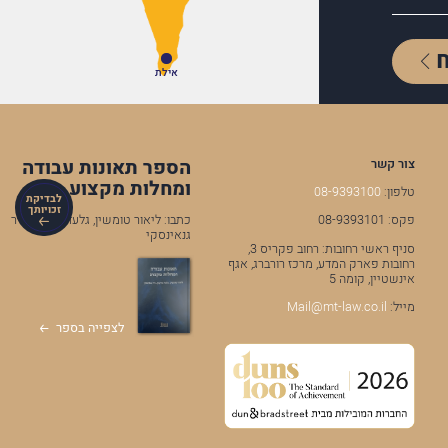
אילת
הספר תאונות עבודה
צור קשר
ומחלות מקצוע
טלפון:
08-9393100
לבדיקת
זכויותך
כתבו: ליאור טומשין, גלעד מרקמן, ניר
פקס: 08-9393101
גנאינסקי
סניף ראשי רחובות: רחוב פקריס 3,
רחובות פארק המדע, מרכז רורברג, אגף
אינשטיין, קומה 5
מייל:
Mail@mt-law.co.il
לצפייה בספר