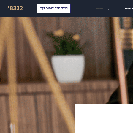
*8332
חפש
ניפים
כיצד נוכל לעזור לך?