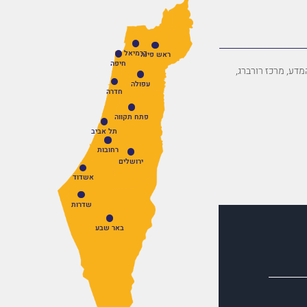
כרמיאל
ראש פינה
חיפה
פארק המדע, מרכז רורברג,
עפולה
חדרה
פתח תקווה
תל אביב
רחובות
ירושלים
אשדוד
שדרות
באר שבע