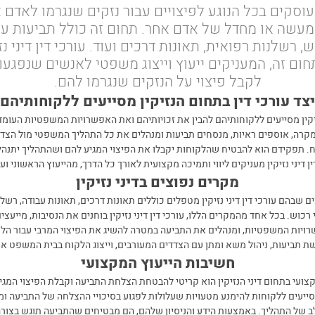
ן עוסקים בכל הנוגע לפיצויים עבור נזקים שנגרמו לאדם 
עשה או מחדל של אדם אחר. תחום זה כולל תביעות על נ
ש, רשלנות רפואית, תאונות דרכים ועוד. עורכי דין דיני נז
ום זה, המעניקים ייעוץ וייצוג משפטי לאנשים שנפגע
לקבל פיצוי על הנזקים שנגרמו להם
.
צד עורכי דין בתחום הנזיקין מסייעים ללקוחותיהם
נזיקין מסייעים ללקוחותיהם להבין את זכויותיהם ואת האפשרויות המשפטיות העומ
קרה, אוספים ראיות, מנסחים תביעות ומנהלים את כל התהליך המשפטי מול הצדד
ח. תפקידם הוא להבטיח שהלקוחות יקבלו את הפיצוי המגיע להם ושהתהליך יתנהל 
דין דיני נזיקין מעניקים ליווי ותמיכה מקצועית לאורך כל הדרך, מהייעוץ הראשוני ו
מקרים נפוצים בדיני נזיקין
ם שבהם עורכי דין דיני נזיקין מטפלים כוללים תאונות דרכים, תאונות עבודה, רשלנ
 רכוש. בכל אחד מהמקרים הללו, עורכי דין דיני נזיקין בוחנים את הנסיבות, מייעצי
רויות המשפטיות, ומנהלים את התביעה במטרה להשיג את הפיצוי המרבי עבור הלק
ת תביעות, ניהול משא ומתן עם הצדדים המעורבים, וייצוג הלקוח בבית המשפט א
חשיבות הייעוץ המקצועי
צועי בתחום דיני הנזיקין הוא קריטי להבטחת הצלחת התביעה וקבלת הפיצוי המגיע
ן מסייעים ללקוחות להימנע מטעויות שעלולות לפגוע בסיכויי ההצלחה של התביעה 
ב של התהליך. באמצעות הידע והניסיון שלהם, הם מבטיחים שהתביעה תוגש בצורה