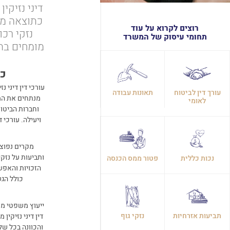
דיני נזיקי
כתוצאה ממ
רוצים לקרוא על עוד
נזקי רכו
תחומי עיסוק של המשרד
מומחים בתח
כי
עורכי דין דיני 
עורך דין לביטוח
תאונות עבודה
מנתחים את המ
לאומי
וחברות הביטו
ויעילה. עורכי 
מקרים נפוצי
ותביעות על נזקי
נכות כללית
פטור ממס הכנסה
הזכויות והאפש
כולל הגש
ייעוץ משפטי מק
תביעות אזרחיות
נזקי גוף
דין דיני נזיקי
והכוונה בכל של