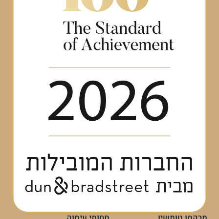
מרקמן טומשין
תחומי עיסוק