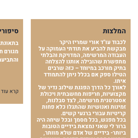
המלצות
סיפורי
לכבוד עו"ד אורי שמריז היקר
בתאונת 
מבקשת להביע את תודתי העמוקה על
מגורם חי
העבודה המרשימה, המדויקת והבלתי
והתביעה
מתפשרת שהובילה אותנו להצלחה
בתיק מורכב במיוחד – כזה שרבים
הטילו ספק אם בכלל ניתן להתמודד
איתו.
לאורך כל הדרך הפגנת שילוב נדיר של
קרא עוד
מקצועיות, חריפות מחשבתית ויכולת
אסטרטגית מרשימה, לצד סבלנות,
זמינות ואנושיות שהתגלו כלא פחות
קריטיות עבורי ברגעי קשים.
בכל מפגש, בכל מסמך ובכל שיחה היה
ברור לי שאני נמצאת בידיים הטובות
ביותר- בידיים של אדם שלא מוותר,