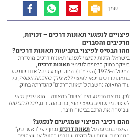
שתף:
פיצויים לנפגעי תאונות דרכים – זכויות,
מרכיבים והסברים
מהו הבסיס לפיצוי בתביעות תאונות דרכים
?
בישראל, הזכות לפיצוי לנפגעי תאונות דרכים מוסדרת
בעיקר בחוק פיצויים לנפגעי
תאונות דרכים,
התשל"ה-1975 (הפלת"ד). החוק קובע כי כל אדם שנפגע
בתאונת דרכים זכאי לפיצוי
ללא צורך בהוכחת אשמה
, כל
עוד התאונה נחשבת כ"תאונת דרכים" כהגדרתה בחוק.
לכן, גם אם הנפגע היה "אשם" בתאונה – הוא עדיין זכאי
לפיצוי. מי שחייב בפיצוי הוא, ברוב המקרים,
חברת הביטוח
שביטחה את הרכב בביטוח חובה.
מהם רכיבי הפיצוי שמגיעים לנפגע
?
הפיצוי בתביעה על
תאונת דרכים
נבחן לפי "ראשי נזק" –
קטגוריות שונות של נזקים שנגרמו בפועל או שצפויים