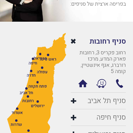
בפריסה ארצית של סניפים:
סניף רחובות
רחוב פקריס 3, רחובות
פארק המדע, מרכז
כרמיאל
ראש פינה
חיפה
רורברג, אגף אינשטיין,
קומה 5
עפולה
חדרה
פתח תקווה
תל אביב
סניף תל אביב
רחובות
ירושלים
אשדוד
סניף חיפה
שדרות