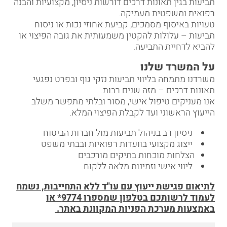
תביעות בגין תאונות דרכים דורשות ניסיון, מקצועיות והבנה
רפואית ומשפטית מעמיקה.
טעויות באיסוף מסמכים, קביעת אחוזי נכות או ניסוח
תביעות – עלולות להקטין משמעותית את גובה הפיצוי או
להביא לדחיית התביעה.
על המשרד שלנו
משרדנו מתמחה בליווי תביעות נזקי גוף ובפרט נפגעי
תאונות דרכים – מזה שנים רבות.
אנו מעניקים טיפול אישי, מסור ובלתי מתפשר משלב
הייעוץ הראשוני ועד לקבלת הפיצוי המלא.
ניסיון רב בניהול תביעות מול חברות הביטוח
ייצוג מקצועי בוועדות רפואיות ובבתי משפט
הצלחות מוכחות בתיקים מורכבים
ליווי אישי וזמינות מלאה ללקוח
לתיאום פגישת ייעוץ עם עו"ד ללא התחייבות, נשמח
לעמוד לרשותכם בטלפון שמספרו 9774* או
באמצעות מערכת הפניות המקוונת באתר
.