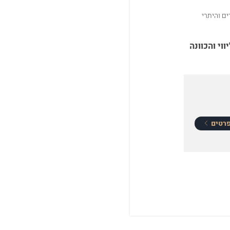
ם והיתרי
וי והכוונה
רטים