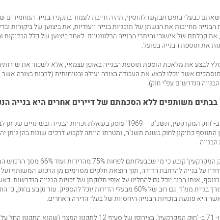
שאתם כבעלי בתים תבקשו להוסיף, תהיה חייבת לעמוד בתקני הבנייה המחמירים ש
 הבנייה מחייבות את הגשתן של תוכניות בנייה ייעודיות, את ביצוען של ביקורות ובדי
 את קבלתם של אישורי והיתרי הבנייה הרלוונטיים. לאחר ביצוען של כלל הבדיקות וה
נות את תוספת הבנייה בפועל.
לץ לבצע את מלאכת הוספת תוספת הבנייה באופן עצמאי, אלא לשכור את שירותיה
מוסמכים אשר יוכלו לבצע את העבודה בצורה יעילה ובטיחותית (לרבות בצורה אשר ע
בנייה הנדרשים עפ"י חוק).
ב
בתים משותפים
ללא הסכמתם של דיירים אחרים היא בנייה הנ
סימן ג' בפרק ו' 1 ב- 'חוק המקרקעין, תשכ"ט – 1969' עוסק בשאלת זכויות הבנייה ובשי
התווסף כתיקון לחוק בשנת תשנ"ה, ומטרתו הייתה לקבוע דרכים שונות בהן ניתן יה
הבנייה.
סעיף 71 ב' ב-'חוק המקרקעין' קובע כי מי שבבעלותם לפחות %
דיו על בנייה להרחבת הדירה, תוך הוצאת חלקים מסוימים מן הרכוש המשותף ועל
בנוסף, אותו הרוב יוכל גם להחליט על אופי חלוקתן של זכויות הבנייה הנדרשות. כא
בהרחבת דירה לצורך בניית ממ"ד, גם רוב של 60% מבעלי הדירות יוכל להספיק. עוד נקבע 
ר היא פוגעת בזכויות הבנייה היחסיות של בעלי הדירה האחרים.
עפ"י סעיפים 61 ו- 71 ב- 'חוק המקרקעין', בצירופו של סעיף 12 לתקנון המצוי (