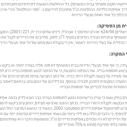
זשהו תקנון ספציפי בבית המשותף), כל ההחלטות הנוגעות לזכויותיהם וחובותיהם 
רך אסיפות כלליות. ההחלטות הנ"ל מחויבות להירשם ב- "ספר ההחלטות" והרי אז הן
 כלפי כל אחד ואחת מבעלי הדירות.
ית מן הפסיקה:
רושלים)
624/94
'אהרון רגולסקי נ' אברג'יל,
"שינויים ברכוש המשותף ובזכויות הבנייה הנדונים בסעיף 71ב לחוק, מחייבים את הדיירי
כללית של בעלי הדירות. לאמור, אין די בקבלת הסכמתם של כל אחד מבעלי הדירות
 המקרה:
דה, כי אף אחד מבעלי הדירות בבית המשותף לא פנה אליה בצורה יזומה או ביקש
ביצוע תוספות בנייה. עוד הוסיפה התובעת, כי על הכוונה לבצע תוספות בנייה היא ל
ר מעידה על בקשה לקבלת היתר בנייה. אל כתב התביעה צורפו מכתבים רבים של 
הוועדה המקומית לתכנון ולבנייה ובנוסף, גם לידיהם של הנתבעים. בהתאם לאמור ב
נגדות נחרצת לבנייתן של תוספות הבנייה.
ם בתיק טענו כי עניין הרישיונות הנוגע לתוספות הבנייה כבר הובא לדיון בכמה אסיפ
 הבקשה לקבלת היתרי הבנייה. בכתב ההגנה שהגישו מצידם, הנתבעים ביקשו להס
לבו של כבוד ביהמ"ש לפרוטוקול אסיפת דיירים מספטמבר 2003, המעיד כי הנושא המ
הוסיף, כי הדברים הללו באו לידי ביטוי גם בשתי אסיפות דיירים קודמות. יחד עם זה
של הדיירים לא היו נוכחים באסיפות הדיירים הנ"ל, ומשמעות הדבר היא שחתימתם 
לתי מחייבת (פחות מ-75% מהדיירים).