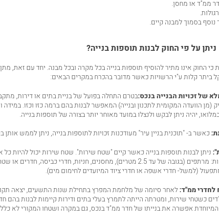
ר ממ"ד או מחסן.
גולות.
 נוסף בסמוך למבנה קיים.
ניתן על פי החוק לבנות תוספות בנייה?
 כי החוק אינו מתיר להוסיף תוספות בנייה בכל מקרה ובכל מבנה. יחד עם זאת, מתן
קל ביתר קלות ע"י הרשויות כאשר מדובר בהכרח במקרים הבאים:
לא של זכויות הבנייה בנכס:
בטרם התחלה בפועל של בניית בתים או דירות, מתקב
יק (מן הוועדה המקומית ל
תכנון ובנייה
) המאפשר לבנות בהם ברמה כזו וכזו. במידה ו
מלואו, יהיה ניתן לבקש ולנצלו במועד מאוחר יותר בצורה של תוספות בנייה.
ת:
כאשר ב- "תוכנית בניין עיר" מעודכנות זכויות לתוספות בנייה, ניתן לממש אותן ב
:
ניתן לבנות תוספות בנייה כאשר קיים "שטח שירות". שטח שירות יכול להיות כל א
האפשרויות הבאות: מרתפים (בגובה של עד 2.5 מטרים), מחסנים, חניות, חדרי כביסה, 
תפעול (למשל- חדרי אשפה או חדרי ציוד המיועדים לחימום מים).
לחדרי ממ"ד:
לאחר סיומה של מלחמת המפרץ בתחילת שנות התשעים, יצאה תקנה
ם כשטחי שירות, ומטרתה הייתה לתמרץ בעלי בתים ודירות קיימות לבנות בהם חד
 המיוחדת אפשרה את בנייתו של חדר ממ"ד בנכס, גם במקרה ושטחו המקורי לא כלל א