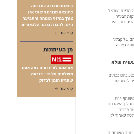
בתאונת עבודה שנגרמה
ל מדינת ישראל.
כתוצאה מגורם חיצוני אין
קות הבנייה
צורך במינוי מומחה והתביעה
ביקורות, יהיה
הינה להכרה ברמה הלכאורית
קרא עוד
ם של קבלני
ונה בצורה
מן העיתונות
עשית שלא
אם אתם לא יודעים כמה אתם
משלמים על גז – כנראה
נויים שניתן לבצע בהם בבתים
שהגיע הזמן לבדוק
יה לבצע את
קרא עוד
75 מהדירות ועוד 66% מסך הרכוש המשותף, יהיו
 תהליך הצמדתם
שר מדובר
בחוק, כי החלטה כאמור לא
שהוא התקנון החל על בתים משותפים