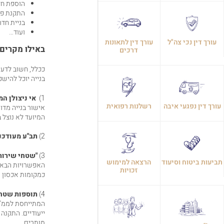
הוספת חד
התקנת פר
בניית חדר
ועוד…
עורך דין נכי צה"ל
עורך דין לתאונות
באילו מקרים 
דרכים
ככלל, חשוב לדעת
בנייה יוכל להיש
1)
אי ניצולן המ
עורך דין נפגעי איבה
רשלנות רפואית
אישור בנייה מדו
המיועד לא נוצל ב
2)
תב"ע מעודכנ
3)
"שטחי שירות"
תביעות ביטוח וסיעוד
הרצאה למימוש
זכויות
כמקומות אכסון ו
4)
תוספות שטח 
המתייחסת לממ"די
ייעודיים. התקנה
מותרים.