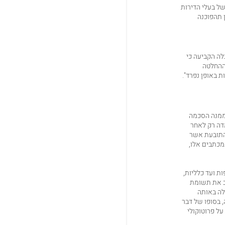
של בעלי הדירות
 תהפוכנה
 דינים שלום כרך יח, 221 (2001), התקבלה הקביעה כי
ם לקבל את ההחלטה
 באופן נפרד".
 ממנה הסכמה
מדה רק לאחר
התובעת אשר
מכתבים אלו,
ות ועד כלליות,
ב את תשומת
דובר החל הועלה באותה
, בסופו של דבר
על פרוטוקולי