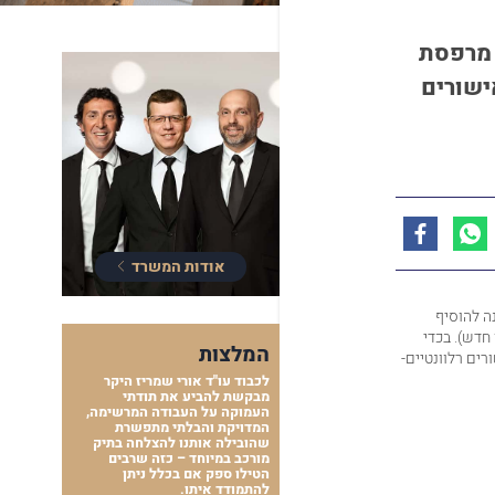
 מרפסת
ישורים
אודות המשרד
ה להוסיף
חדש). בכדי
המלצות
רים רלוונטיים-
לכבוד עו"ד אורי שמריז היקר
מבקשת להביע את תודתי
העמוקה על העבודה המרשימה,
המדויקת והבלתי מתפשרת
שהובילה אותנו להצלחה בתיק
מורכב במיוחד – כזה שרבים
הטילו ספק אם בכלל ניתן
להתמודד איתו.