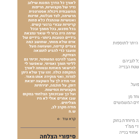
לאורך כל הדרך הפגנת שילוב
נדיר של מקצועיות, חריפות
מחשבתית ויכולת אסטרטגית
מרשימה, לצד סבלנות, זמינות
ואנושיות שהתגלו כלא פחות
קריטיות עבורי ברגעי קשים.
בכל מפגש, בכל מסמך ובכל
שיחה היה ברור לי שאני נמצאת
בידיים הטובות ביותר- בידיים של
אדם שלא מוותר, שחושב כמה
 היתר לתוספות
צעדים קדימה, ושעושה מעל
ומעבר כדי להגיע לתוצאה
הצודקת.
מעבר להיבט המשפטי, זכיתי גם
ל לגביהם
לליווי תומך ואמיתי, שאפשר לי
שטח הבנייה
להישאר מאוזנת ובטוחה לאורך
התקופה כולה. זהו ערך שלא ניתן
למדוד, ואני מוקירה אותו מאוד.
אני מודה לך על השקעה יוצאת
פועל.
דופן, על חוכמה, יצירתיות
מקצועיות ונחישות.
ועל כך שבזכותך הצלחתי במקום
חד מן
שבו אחרים אולי לא היו
חדרים או שטחים המשמשים
מצליחים.
מודה מקרב לב,
ש.ח
קרא עוד
 מיוחדת בחוק
רי ממ"ד
חוזי בנייה
סיפורי הצלחה