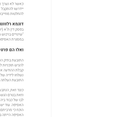
כאשר לא נערך אי
יידרשו להתקבל ד
להחלטות מחייבות
דוגמא רלוונט
בפסק דין ת"א (י
במסגרת האסיפה ה
ואלו הם פרטי
התובעת בתיק העי
להגיש תוכניות ל
קבלת ההודעה אש
נשלחו לידיה של 
התובעת העלתה הת
כנגד זאת, הנתבעי
וזאת בטרם הגשת
האסיפה. עוד יש ל
הוכח כי מרביתם 
האסיפה הייתה בסופה ב