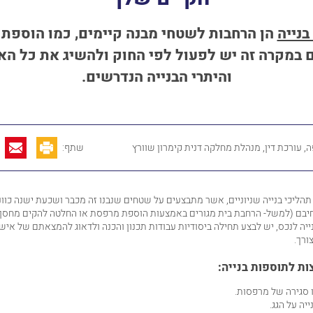
בנייה
הן הרחבות לשטחי מבנה קיימים, כמו הוספת
ם במקרה זה יש לפעול לפי החוק ולהשיג את כל הא
והיתרי הבנייה הנדרשים.
, עורכת דין, מנהלת מחלקה דנית קימרון שוורץ
שתף:
 תהליכי בנייה שניוניים, אשר מתבצעים על שטחים שנבנו זה מכבר ושכעת ישנה כוונ
יבם (למשל- הרחבת בית מגורים באמצעות הוספת מרפסת או החלטה להקים מחסן 
ייה לנכס, יש לבצע תחילה ביסודיות עבודות תכנון והכנה ולדאוג להמצאתם של אישו
ורך.
ות לתוספות בנייה:
 סגירה של מרפסות.
יה על הגג.