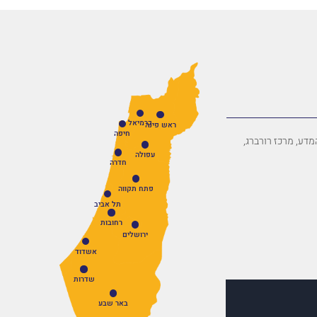
כרמיאל
ראש פינה
חיפה
פארק המדע, מרכז רורברג,
עפולה
חדרה
פתח תקווה
תל אביב
רחובות
ירושלים
אשדוד
שדרות
באר שבע