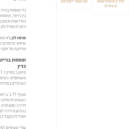
נדל"ן והתחדשות
תביעות ייצוגיות
עירונית
כל תוספת בנייה 
בין היתר, תוספות
הנדרשות וכמובן,
ניתן להתחיל ולב
שימו לב,
לא מומ
שיפוץ מיומנים ו
מדויקת על תקני ה
תוספת בנייה 
כדין
משותפים. הסימן 
השינויים בזכויות 
רשאים להחליט יח
לדירה ספציפית. 
תוכל להתקבל כאש