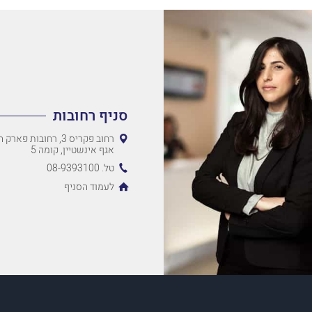
סניף רחובות
רחוב פקריס 3, רחובות 
אגף אינשטיין, קומה 5
טל. 08-9393100
לעמוד הסניף