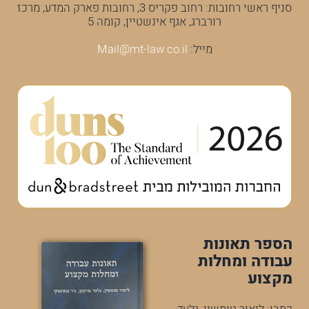
סניף ראשי רחובות: רחוב פקריס 3, רחובות פארק המדע, מרכז
רורברג, אגף אינשטיין, קומה 5
מייל:
Mail@mt-law.co.il
הספר תאונות
עבודה ומחלות
מקצוע