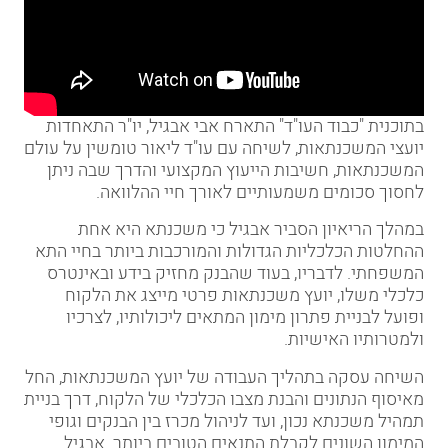
בתוכנית "כבוד העו"ד" התארח אבי אבגיל, יו"ר התאחדות
יועצי המשכנתאות, לשיחה עם עו"ד ליאור טומשין על עולם
המשכנתאות, חשיבות הייעוץ המקצועי והדרך שבה ניתן
לחסוך סכומים משמעותיים לאורך חיי ההלוואה.
במהלך הריאיון הסביר אבגיל כי משכנתא היא אחת
ההחלטות הכלכליות הגדולות והמורכבות ביותר בחיי התא
המשפחתי. לדבריו, בעוד שהבנק מחזיק בידע ובאינטרס
כלכלי משלו, יועץ משכנתאות פרטי מייצג את הלקוח
ופועל לבניית פתרון מימון המתאים ליכולותיו, לצרכיו
ולמטרותיו האישיות.
השיחה עסקה בתהליך העבודה של יועץ המשכנתאות, החל
מאיסוף הנתונים והבנת מצבו הכלכלי של הלקוח, דרך בניית
תמהיל משכנתא נכון, ועד לניהול מכרז בין הבנקים וגופי
המימון השונים לקבלת התנאים הטובים ביותר. אבגיל