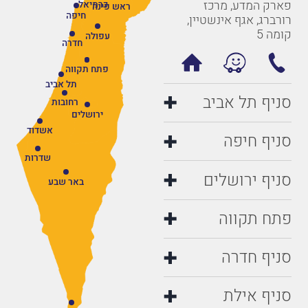
פארק המדע, מרכז
כרמיאל
ראש פינה
חיפה
רורברג, אגף אינשטיין,
קומה 5
עפולה
חדרה
פתח תקווה
תל אביב
סניף תל אביב
רחובות
ירושלים
אשדוד
סניף חיפה
שדרות
סניף ירושלים
באר שבע
פתח תקווה
סניף חדרה
סניף אילת