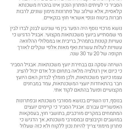
הסביר כי לעיתים הפתרון הנכון אינו בהכרח משכנתא
קלאסית, אלא שילוב של פתרונות מימון שונים, לרבות
חברות ביטוח וגופי אשראי חוץ בנקאיים.
נושא מרכזי נוסף היה הפער בין מי שניגש לבנק לבדו לבין
מי שמסתייע ביועץ משכנתאות מקצועי. אבגיל הדגיש כי
טעויות קטנות בתמהיל, בריבית או במסלולי ההלוואה
עשויות לעלות עשרות ואף מאות אלפי שקלים לאורך
תקופה של 20 עד 30 שנה.
השיחה עסקה גם בבחירת יועץ משכנתאות. אבגיל הסביר
כי כיום אין רגולציה מלאה בתחום וכל אדם יכול להציג
עצמו כיועץ משכנתאות, ולכן מומלץ לבדוק האם היועץ
חבר בהתאחדות יועצי המשכנתאות, עמד במבחנים
מקצועיים ופועל בהתאם לקוד אתי.
בנוסף, דנו השניים בנושא מסורבי משכנתא ובפתרונות
האפשריים עבורם. אבגיל הסביר כי קיימים יועצים
המתמחים במקרים מורכבים, בתושבי חוץ, בעסקאות
במושבים וקיבוצים ובמסורבי משכנתא, אך הדגיש כי
פתרון מימוני צריך להיות נכון ללקוח ולא כזה שעלול