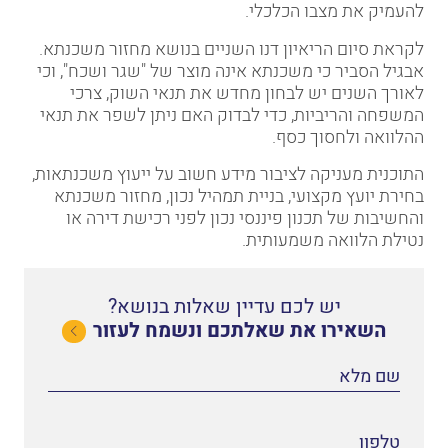
להעמיק את מצבו הכלכלי.
לקראת סיום הריאיון דנו השניים בנושא מחזור משכנתא.
אבגיל הסביר כי משכנתא אינה מוצר של "שגר ושכח", וכי
לאורך השנים יש לבחון מחדש את תנאי השוק, צרכי
המשפחה והריביות, כדי לבדוק האם ניתן לשפר את תנאי
ההלוואה ולחסוך כסף.
התוכנית מעניקה לציבור מידע חשוב על ייעוץ משכנתאות,
בחירת יועץ מקצועי, בניית תמהיל נכון, מחזור משכנתא
והחשיבות של תכנון פיננסי נכון לפני רכישת דירה או
נטילת הלוואה משמעותית.
יש לכם עדיין שאלות בנושא?
השאירו את שאלתכם ונשמח לעזור