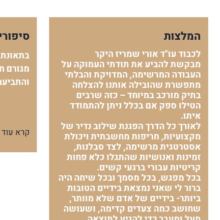
המלצות
סיפורי
לכבוד עו"ד אורי שמריז היקר
בתאונת 
מבקשת להביע את תודתי העמוקה על
מגורם חי
העבודה המרשימה, המדויקת והבלתי
והתביעה
מתפשרת שהובילה אותנו להצלחה
בתיק מורכב במיוחד – כזה שרבים
הטילו ספק אם בכלל ניתן להתמודד
איתו.
לאורך כל הדרך הפגנת שילוב נדיר של
קרא עוד
מקצועיות, חריפות מחשבתית ויכולת
אסטרטגית מרשימה, לצד סבלנות,
זמינות ואנושיות שהתגלו כלא פחות
קריטיות עבורי ברגעי קשים.
בכל מפגש, בכל מסמך ובכל שיחה היה
ברור לי שאני נמצאת בידיים הטובות
ביותר- בידיים של אדם שלא מוותר,
שחושב כמה צעדים קדימה, ושעושה
מעל ומעבר כדי להגיע לתוצאה