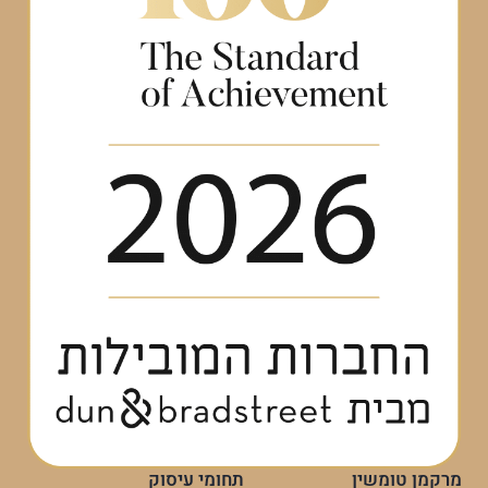
מרקמן טומשין
תחומי עיסוק