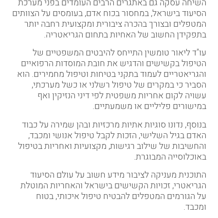
השיחה עסקה גם באתגרים הרבים העומדים בפני מערכת
הסיעוד בישראל, במחסור בכוח אדם, בעומסים על הצוותים
המטפלים ובצורך בהכרה ציבורית ומקצועית רחבה יותר
בתפקידן החשוב של האחיות בתחום הגריאטריה.
עו"ד ליאור טומשין התייחס להיבטים המשפטיים של
הטיפול בקשישים והדגיש את חובת המוסדות הרפואיים
והגריאטריים לעמוד בתקני בטיחות וטיפול מחמירים. הוא
הסביר כי במקרים של טיפול רשלני או כשל מערכתי,
עשויה לקום אחריות משפטית לפי דיני הנזיקין ואף
במישורים פליליים או משמעתיים.
בנוסף, נדונו סוגיות אתיות מרכזיות ובהן שמירה על כבוד
האדם בגיל השלישי, הזכות לקבל טיפול אנושי ומכבד,
והחשיבות של שילוב רגישות, מקצועיות ואחריות בטיפול
באוכלוסייה המבוגרת.
התוכנית מעניקה לציבור מידע חשוב על עולם הסיעוד
הגריאטרי, זכויות הקשישים בישראל והאחריות המוטלת
על הגורמים המטפלים להבטיח טיפול איכותי, בטוח
ומכבד.