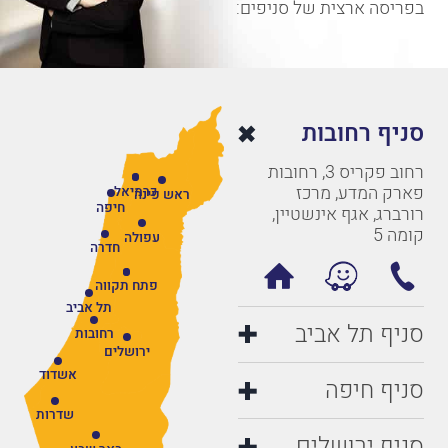
בפריסה ארצית של סניפים:
סניף רחובות
רחוב פקריס 3, רחובות
פארק המדע, מרכז
כרמיאל
ראש פינה
חיפה
רורברג, אגף אינשטיין,
קומה 5
עפולה
חדרה
פתח תקווה
תל אביב
סניף תל אביב
רחובות
ירושלים
אשדוד
סניף חיפה
שדרות
סניף ירושלים