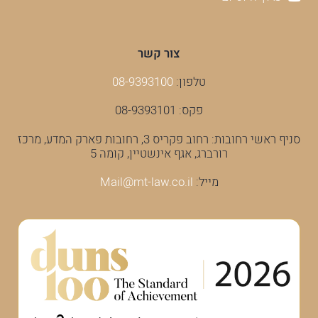
צור קשר
טלפון:
08-9393100
פקס: 08-9393101
סניף ראשי רחובות: רחוב פקריס 3, רחובות פארק המדע, מרכז
רורברג, אגף אינשטיין, קומה 5
מייל:
Mail@mt-law.co.il