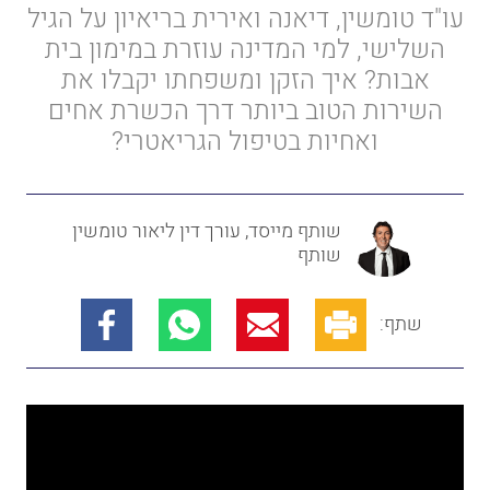
עו"ד
טומשין
,
דיאנה
ואירית
בריאיון
על
הגיל
השלישי
,
למי
המדינה
עוזרת
במימון
בית
אבות
?
איך
הזקן
ומשפח
תו
יקבלו
את
השירות
הטוב
ביותר
דרך
הכשרת
אחים
ואחיות בטיפול
הגריאטרי?
שותף מייסד, עורך דין ליאור טומשין
שותף
שתף: