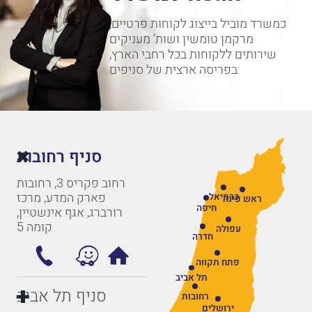
כמשרד מוביל בייצוג לקוחות פרטיים,
מרקמן טומשין ושות’ מעניקים
שירותים ללקוחות בכל רחבי הארץ,
בפריסה ארצית של סניפים:
סניף רחובות
רחוב פקריס 3, רחובות
פארק המדע, מרכז
כרמיאל
ראש פינה
חיפה
רורברג, אגף אינשטיין,
קומה 5
עפולה
חדרה
פתח תקווה
תל אביב
סניף תל אביב
רחובות
ירושלים