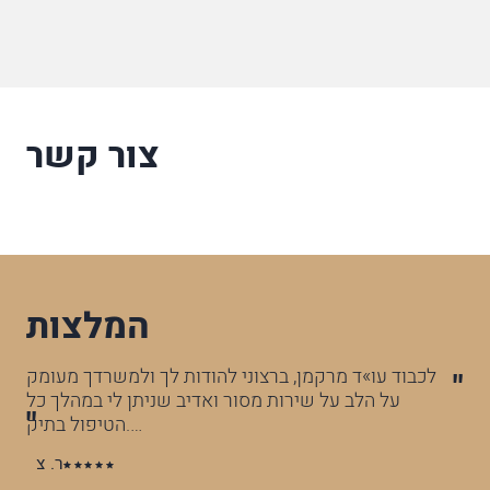
צור קשר
המלצות
לכבוד עו»ד מרקמן, ברצוני להודות לך ולמשרדך מעומק
על הלב על שירות מסור ואדיב שניתן לי במהלך כל
הטיפול בתיק.…
ר. צ