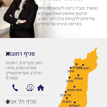
כמשרד מוביל בייצוג לקוחות פרטיים,
מרקמן טומשין ושות’ מעניקים
שירותים ללקוחות בכל רחבי הארץ,
בפריסה ארצית של סניפים:
סניף רחובות
רחוב פקריס 3, רחובות
פארק המדע, מרכז
כרמיאל
ראש פינה
חיפה
רורברג, אגף אינשטיין,
קומה 5
עפולה
חדרה
פתח תקווה
תל אביב
סניף תל אביב
רחובות
ירושלים