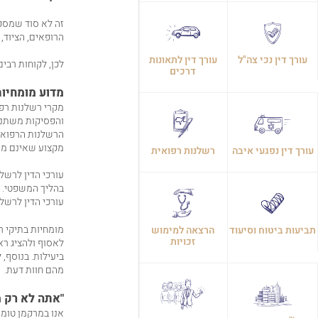
זה לא סוד שמספר
הרופאים, הציוד,
עורך דין נכי צה"ל
עורך דין לתאונות
לכן, לקוחות רבי
דרכים
מדוע מומחיות
מקרי רשלנות רפו
והפסיקות משתנים
הרשלנות הרפואית
מקצוע שאינם מש
עורך דין נפגעי איבה
רשלנות רפואית
עורכי הדין לרשל
בהליך המשפטי. הם
עורכי הדין לרשל
מומחיות בתיקי רש
תביעות ביטוח וסיעוד
הרצאה למימוש
זכויות
לאסוף ולהציג רא
ביעילות. בנוסף,
מהם חוות דעת.
"אתה לא רק מ
אנו במרקמן טומש