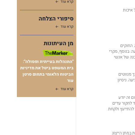
קרא עוד
 איכות
סיפורי הצלחה
קרא עוד
מן העיתונות
 החוקים
. בנוסף, מקרי
בנה של אנשי
"התנהלות בעייתית ופסולה":
בית המשפט ביטל את מדיניות
הביטוח הלאומי בתחום סרטן
ך מנווטים
ה. ניסיון
עור
קרא עוד
ם זה יודע
ד לחקור עדים
 להתייעץ ולקחת
 במתן הייצוג