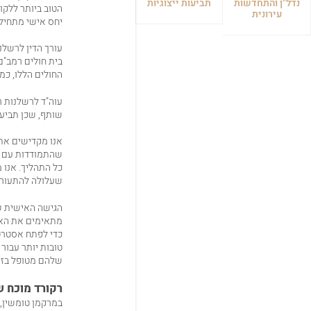
נדל"ן והתחדשות
תביעות ייצוגיות
הטוב ביותר ללקו
עירונית
יחס אישי מתחילת
עורך הדין לרשלנ
בית חולים רמב"ם
החולים הללו, כמו
עוה"ד לרשלנות ר
שותף, שכן תביע
אנו מקדישים את 
שהתמודדות עם תב
כל התהליך. אנו 
שעלולה להתעורר
הגישה האישית ש
מתאימים את האסט
כדי לפתח אסטרט
טובות יותר עבור
שלהם מטופל בזה
רקורד מוכח 
במרקמן טומשין, 