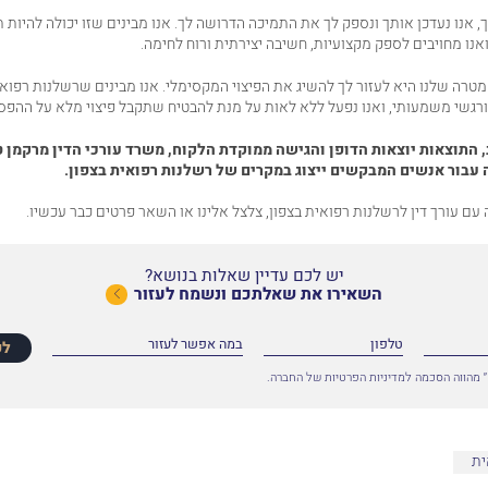
, אנו נעדכן אותך ונספק לך את התמיכה הדרושה לך. אנו מבינים שזו יכולה להיות
ואנו מחויבים לספק מקצועיות, חשיבה יצירתית ורוח לחימה.
מטרה שלנו היא לעזור לך להשיג את הפיצוי המקסימלי. אנו מבינים שרשלנות רפואי
י ורגשי משמעותי, ואנו נפעל ללא לאות על מנת להבטיח שתקבל פיצוי מלא על ההפס
,
התוצאות
יוצאות
הדופן
והגישה
ממוקדת
הלקוח,
משרד
עורכי
הדין
מרקמן
ט
ה
עבור
אנשים
המבקשים
ייצוג
במקרים
של
רשלנות
רפואית בצפון.
ה עם
עורך דין לרשלנות רפואית
בצפון, צלצל אלינו או
השאר פרטים כבר עכשיו
.
יש לכם עדיין שאלות בנושא?
השאירו את שאלתכם ונשמח לעזור
לפ
 מהווה הסכמה למדיניות הפרטיות של החברה.
ית