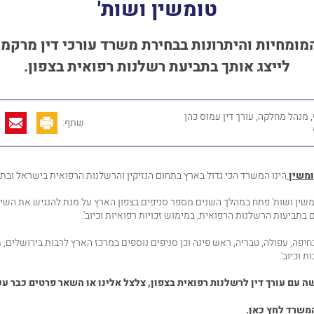
טומשין ושות'
מומחיות
והיתרונות
בבחירת
משרד
עורכי
דין
מרקמן
לייצג
אותך
בתביעת
רשלנות
רפואית
בצפון.
 מנהל מחלקה, עורך דין עמוס כהן
שתף:
משין
הינו המשרד הכי גדול בארץ בתחום הנזיקין והרשלנות הרפואית בישראל ובתוך
שין ושות' פתח במהלך השנים מספר סניפים בצפון הארץ על מנת להנגיש את השי
 בתביעות הרשלנות הרפואית, במימוש זכויות רפואיות וכיוב'.
יפה, עפולה, טבריה, ראש פינה וכן סניפים נוספים במרכז הארץ לרבות בירושלים, ת
 וכיוב'.
שה עם
עורך דין לרשלנות רפואית
בצפון, צלצל אלינו או
השאר פרטים כבר עכ
משרד לחץ כאן.