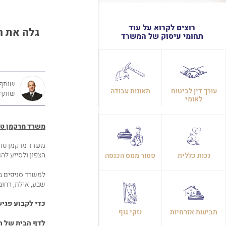
רוצים לקרוא על עוד
גלה
את
ה
תחומי עיסוק של המשרד
שותף,
עורך דין לביטוח
תאונות עבודה
שותף
לאומי
משרד מרקמן טו
משרד מרקמן טומ
הצפון ולסייע להם
נכות כללית
פטור ממס הכנסה
למשרד סניפים בח
שבע, אילת, רחובות
כדי לקבוע פגי
תביעות אזרחיות
נזקי גוף
לדף הבית של ה