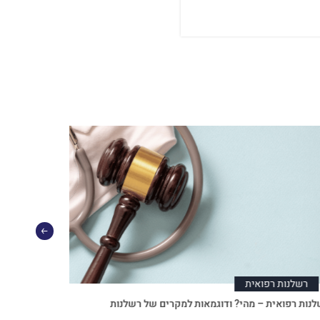
רשלנות רפואית
רשלנות
נות רפואית – מהי? ודוגמאות למקרים של רשלנות
עורך דין רש
טומשין ושות