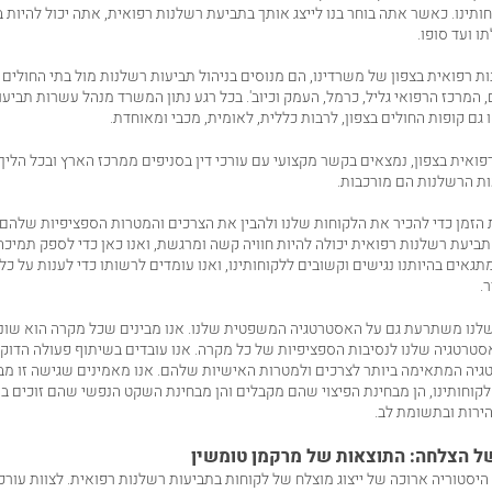
חותינו. כאשר אתה בוחר בנו לייצג אותך בתביעת רשלנות רפואית, אתה יכול להיות
ו ועד סופו.
ות רפואית בצפון של משרדינו, הם מנוסים בניהול תביעות רשלנות מול בתי החולים 
,
המרכז הרפואי גליל
,
כרמל
,
העמק
וכיוב'. בכל רגע נתון המשרד מנהל עשרות תביעו
 גם קופות החולים בצפון, לרבות
כללית
,
לאומית
,
מכבי
ומאוחדת
.
פואית בצפון, נמצאים בקשר מקצועי עם עורכי דין בסניפים ממרכז הארץ ובכל הליך 
ות הרשלנות הם מורכבות.
הזמן כדי להכיר את הלקוחות שלנו ולהבין את הצרכים והמטרות הספציפיות שלהם. 
יעת רשלנות רפואית יכולה להיות חוויה קשה ומרגשת, ואנו כאן כדי לספק תמיכה 
מתגאים בהיותנו נגישים וקשובים ללקוחותינו, ואנו עומדים לרשותו כדי לענות על כ
.
לנו משתרעת גם על האסטרטגיה המשפטית שלנו. אנו מבינים שכל מקרה הוא שונה,
רטגיה שלנו לנסיבות הספציפיות של כל מקרה. אנו עובדים בשיתוף פעולה הדוק 
גיה המתאימה ביותר לצרכים ולמטרות האישיות שלהם. אנו מאמינים שגישה זו מב
 לקוחותינו, הן מבחינת הפיצוי שהם מקבלים והן מבחינת השקט הנפשי שהם זוכים ב
ירות ובתשומת לב.
של הצלחה: התוצאות של מרקמן טומשין
היסטוריה ארוכה של ייצוג מוצלח של לקוחות בתביעות רשלנות רפואית. לצוות עורכי