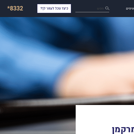
*8332
חפש
ניפים
כיצד נוכל לעזור לך?
מרקמן