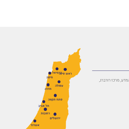
עמוס כהן / ש
כרמיאל
ראש פינה
חיפה
פארק המדע, מרכז רורברג,
עפולה
חדרה
פתח תקווה
תל אביב
רחובות
ירושלים
אשדוד