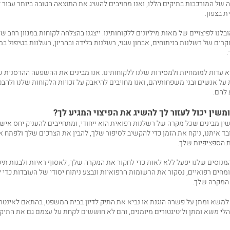
 של המורכבות בתיקים הללו, ואנו מחויבים להשיג את התוצאה הטובה ביותר עבור ל
 בצפון.
לנו לפיצויים של מאות מיליונים ללקוחותינו. ייצגנו בהצלחה לקוחות במגוון רחב ש
קרים של רשלנות בניתוחים, אבחון שגוי, רשלנות בלידה ובהריון, רשלנות בטיפול במ
.
 עדות למומחיות ולמסירות שלנו ללקוחותינו. אנו מבינים את ההשפעה ההרסנית ש
על אנשים ובני משפחותיהם, ואנו מחויבים להיאבק על זכויות הלקוחות שלנו ולהב
 להם.
משין יכול לעזור לך להשיג את הפיצוי המגיע לך?
ין מבינים שכל מקרה של רשלנות רפואית הוא ייחודי, ומתחייבים להעניק יחס אישי
ד איתנו, ניקח את הזמן כדי להקשיב לסיפור שלך, להבין את הצרכים שלך ולפתח 
 הספציפיות שלך.
 המנוסים שלנו יפעל ללא לאות כדי לחקור את המקרה שלך, לאסוף ראיות ולבנות תי
ומחים רפואיים, נסקור את הרשומות הרפואיות ונבצע ניתוח יסודי של העובדות כדי 
המקרה שלך.
ל למשא ומתן על פשרה הוגנת או נביא את התיק לדיון בבית המשפט, בהתאם לאינטר
הלי משא ומתן וליטיגטורים מיומנים, והם לא חוששים לקחת על עצמם גם את התי