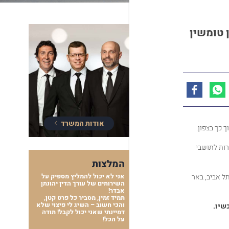
טומשין
אודות המשרד
 כך בצפון.
רות לתושבי
המלצות
ל אביב, באר
אני לא יכול להמליץ מספיק על
השירותים של עורך הדין יהונתן
אבדר!
תמיד זמין, מסביר כל פרט קטן,
והכי חשוב – השיג לי פיצוי שלא
שיו
.
דמיינתי שאני יכול לקבל! תודה
על הכל!