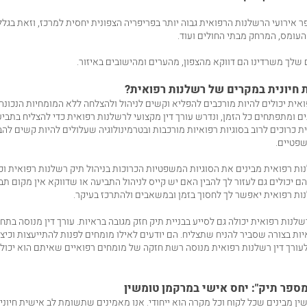
 אירועי הרשלנות הרפואית גבוה יותר בפריפריה הצפונית יחסית למרכז, וזאת בגלל
 העומס, המרחק מבתי החולים ועוד.
ם שלך משרדינו הם דווקא מהצפון, מהערים ומהישובים באיזור.
 חיונית במקרים של רשלנות רפואית?
אית יכולים להיות מורכבים להפליא וקשים לניהול ולהצלחה ללא המומחיות הנכונה.
 ומתפתחים כל הזמן, ונדרש עורך דין מקצועי לרשלנות רפואית כדי להצליח בתביעה
 כרוכים לרוב בסוגיות רפואיות מורכבות ובטרמינולוגיה שעלולים להיות קשים לה
פטיים.
נות רפואית מבינים את הסוגיות המשפטיות הכרוכות בניהול תיק רשלנות רפואית וכ
 יכולים גם לעזור לך להבין האם יש קייס לניהול התביעה או שדווקא אין מקום תביע
נות רפואית יאפשר לך לחסוך בזמן ובמשאבים ולהתרכז בעיקר.
לנות רפואית יכולה גם לסייע בבניית תיק חזק מגובה בראיות. עורך דין מנוסה בתחו
יות בצורה שסביר להניח שתצליח. הם יודעים לאילו מומחים לפנות להתייעצות וכיצ
 לעורך דין רשלנות רפואית מנוסה רשת חזקה של מומחים רפואיים שאיתם הוא יכול
ספר תיק": יחס אישי במרקמן טומשין
ין מבינים שכל לקוח וכל מקרה הוא ייחודי. אנו מאמינים שתשומת לב אישית חיונית