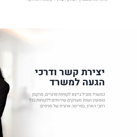
יצירת קשר ודרכי
הגעה למשרד
כמשרד מוביל בייצוג לקוחות פרטיים, מרקמן
טומשין ושות' מעניקים שירותים ללקוחות בכל
רחבי הארץ, בפריסה ארצית של סניפים: