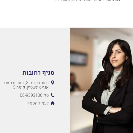
סניף רחובות
רחוב פקריס 3, רחובות 
אגף אינשטיין, קומה 5
טל. 08-9393100
לעמוד הסניף