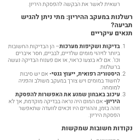
רשאית לאשר את הבקשה להפסקת היריון.
רשלנות במעקב ההיריון: מתי ניתן להגיש
תביעה
?
תנאים עיקריים
בדיקות ושקיפות מערכות
– הן הבדיקות החשובות
ביותר לזיהוי מומים שלדיים, לבביים, חסר איברים
וכו'. אם לא בוצעו כראוי, או אם פענוח הבדיקה נעשה
ברשלנות.
היסטוריה רפואית, ייעוץ גנטי-
אם יש סיבות
לחשוד במומים ויש צורך במעקב משולב והפניה
למומחה.
עיכוב באבחון שמנע את האפשרות להפסקת
היריון-
אם המום היה נראה בבדיקה מוקדמת, אך לא
זוהה בזמן, וההורים היו זכאים לוועדה שתאפשר
הפסקת היריון.
נקודות חשובות שמקשות