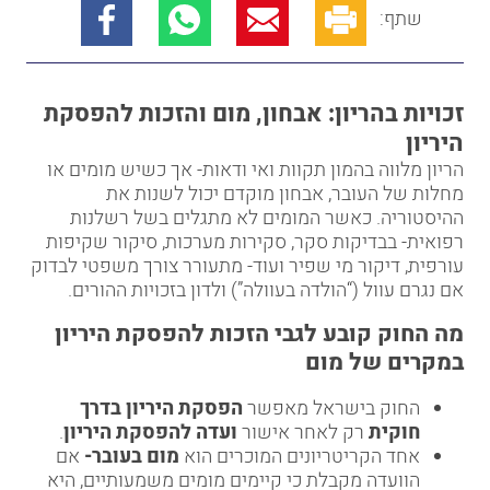
שתף:
זכויות בהריון: אבחון, מום והזכות להפסקת
היריון
הריון מלווה בהמון תקוות ואי ודאות- אך כשיש מומים או
מחלות של העובר, אבחון מוקדם יכול לשנות את
ההיסטוריה. כאשר המומים לא מתגלים בשל רשלנות
רפואית- בבדיקות סקר, סקירות מערכות, סיקור שקיפות
עורפית, דיקור מי שפיר ועוד- מתעורר צורך משפטי לבדוק
אם נגרם עוול (“הולדה בעוולה”) ולדון בזכויות ההורים.
מה החוק קובע לגבי הזכות להפסקת היריון
במקרים של מום
החוק בישראל מאפשר
הפסקת היריון בדרך
חוקית
רק לאחר אישור
ועדה להפסקת היריון
.
אחד הקריטריונים המוכרים הוא
מום בעובר-
אם
הוועדה מקבלת כי קיימים מומים משמעותיים, היא