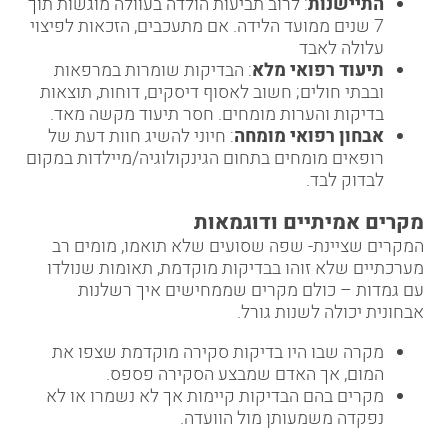
התיישנות
: לרוב תביעות הולדה בעוולה מוגשות תוך
7 שנים ממועד הלידה. אם מתעכבים, הזכאות לפיצוי
עלולה לאבד
תיעוד רפואי מלא
: הבדיקות שומרות במרפאות
ובבתי חולים; חשוב לאסוף דיסקים, דוחות, תוצאות
בדיקות והערות מומחים. חסר תיעוד מקשה מאד.
אבחון רפואי מומחה
: חיוני להשיג חוות דעת של
רופאים מומחים בתחום הגינקולוגיה/מיילדות במקום
לבדוק לבד.
מקרים אמיתיים ודוגמאות
המקרים שציינת- שפה שסועים שלא תואמו, מומים רב
מערכתיים שלא זוהו בבדיקות מוקדמת, תאומות שנולדו
עם גמדות – כולם מקרים שממחישים איך רשלנות
אבחונית יכולה לשנות גורל.
מקרה שבו היו בדיקות סקירה מוקדמת שצפו את
המום, אך האדם שמבצע הסקירה פספס.
מקרים בהם הבדיקות קיימות אך לא נשמרו או לא
נפקדה משמעותן מול הוועדה.