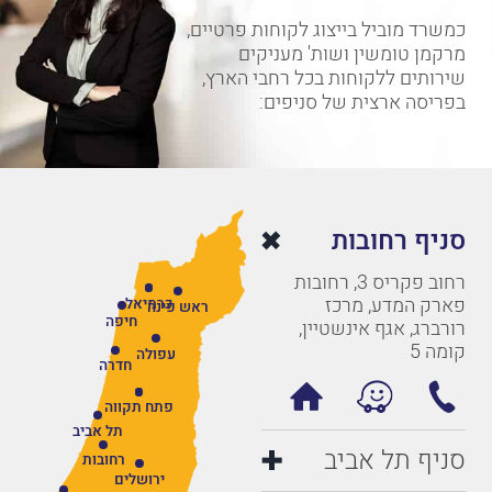
כמשרד מוביל בייצוג לקוחות פרטיים,
מרקמן טומשין ושות' מעניקים
שירותים ללקוחות בכל רחבי הארץ,
בפריסה ארצית של סניפים:
סניף רחובות
רחוב פקריס 3, רחובות
פארק המדע, מרכז
כרמיאל
ראש פינה
חיפה
רורברג, אגף אינשטיין,
קומה 5
עפולה
חדרה
פתח תקווה
תל אביב
סניף תל אביב
רחובות
ירושלים