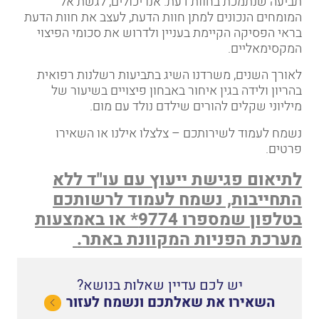
תביעה שנתמכת בחוות דעת. אנו יכולים, לגשת אל
המומחים הנכונים למתן חוות הדעת, לעצב את חוות הדעת
בראי הפסיקה הקיימת בעניין ולדרוש את סכומי הפיצוי
המקסימאליים
.
לאורך השנים, משרדנו השיג
בתביעות רשלנות רפואית
בהריון ולידה בגין איחור באבחון פיצויים בשיעור של
מיליוני שקלים להורים שילדם נולד עם מום.
נשמח לעמוד לשירותכם – צלצלו אילנו או השאירו
פרטים.
לתיאום פגישת ייעוץ עם עו"ד ללא
התחייבות, נשמח לעמוד לרשותכם
בטלפון שמספרו 9774* או באמצעות
מערכת הפניות המקוונת באתר
.
יש לכם עדיין שאלות בנושא?
השאירו את שאלתכם ונשמח לעזור