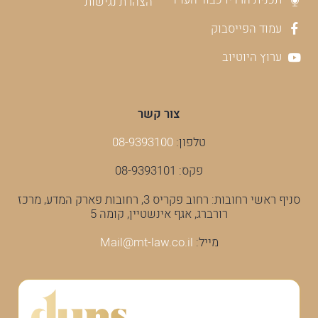
הצהרת נגישות
עמוד הפייסבוק
ערוץ היוטיוב
צור קשר
טלפון:
08-9393100
פקס: 08-9393101
סניף ראשי רחובות: רחוב פקריס 3, רחובות פארק המדע, מרכז
רורברג, אגף אינשטיין, קומה 5
מייל:
Mail@mt-law.co.il