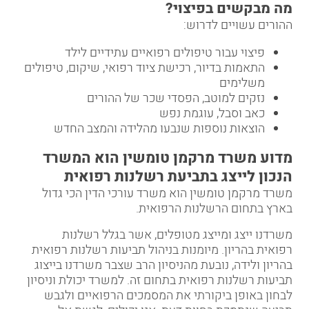
מה מבקשים בפיצוי
?
ההורים עשויים לדרוש:
פיצוי עבור טיפולים רפואיים עתידיים לילד
התאמות בדיור, רכישת ציוד רפואי, שיקום, טיפולים
משלימים
נזקים למוטב, הפסדי שכר של ההורים
כאב וסבל, עוגמת נפש
הוצאות נוספות שנבעו מהלידה והמצב החדש
מדוע משרד מרקמן טומשין הוא המשרד
הנכון לייצג בתביעת רשלנות רפואית
משרד מרקמן טומשין הוא משרד עורכי הדין הכי גדול
בארץ בתחום הרשלנות הרפואית.
משרדנו ייצג ומייצג מטופלים, אשר בגלל
רשלנות
רפואית
בהריון. מיומנות בניהול תביעות רשלנות רפואית
בהריון ולידה, נובעת מהניסיון הרב שצבר משרדנו בייצוג
תביעות רשלנות רפואית בתחום זה. למשרד יכולת וניסיון
לבחון באופן ביקורתי את המסמכים הרפואיים ולגבש