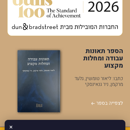
הספר תאונות
עבודה ומחלות
מקצוע
כתבו: ליאור טומשין, גלעד
מרקמן, ניר גנאינסקי
לצפייה בספר
×