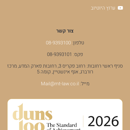
ערוץ היוטיוב
צור קשר
טלפון:
08-9393100
פקס: 08-9393101
סניף ראשי רחובות: רחוב פקריס 3, רחובות פארק המדע, מרכז
רורברג, אגף אינשטיין, קומה 5
מייל:
Mail@mt-law.co.il