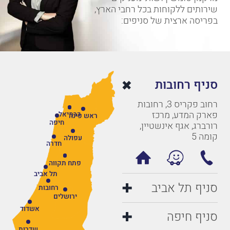
שירותים ללקוחות בכל רחבי הארץ,
בפריסה ארצית של סניפים:
סניף רחובות
רחוב פקריס 3, רחובות
פארק המדע, מרכז
כרמיאל
ראש פינה
חיפה
רורברג, אגף אינשטיין,
קומה 5
עפולה
חדרה
פתח תקווה
תל אביב
סניף תל אביב
רחובות
ירושלים
אשדוד
סניף חיפה
שדרות