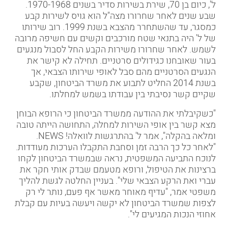
ל', כיום בן 70, שירת בשירות סדיר בשנים 1970-1968.
שבע שנים לאחר שחרורו מצה"ל הוא גויס לשירות קבע
כמסגר, עד שהשתחרר מהצבא בשנת 1999. רוב שירותו
של ל' היה בתנאי שטח מורכבים וקשים עם חשיפה מרובה
לשמש. לאחר שחרורו משירות הקבע החל לסבול מנגעים
בעור שאובחנו כגידולים סרטניים. תחילה לא קישר את
הנגעים הסרטניים מהם סבל לאופי שירותו הצבאי, אך
בשנת 2014 החליט לתבוע את משרד הביטחון, שקבע
שקיים קשר נסיבתי בין עבודתו בשמש למחלתו.
"כשקיבלתי את ההודעה ממשרד הביטחון כי הרופא הבוחן
מצא קשר בין אופי השירות למחלה, התחושה הייתה טובה
ומלאה בהקלה", אמר ל' בהתרגשות לוואלה
! NEWS.
"
לאחר כל כך הרבה זמן וסחבת התקבלו הערכות מעודדות.
לנוכח התביעה המשפטית, נראה שבמשרד הביטחון לקחו
ברצינות את הטיפול, ורופא מטעמם שבדק אותי חקר את
עברי ואת הרקע הצבאי שלי". בעניין החלטה לגשת להליך
משפטי אמר, "עדיף מאוחר מאשר אף פעם, נותר לי רק
לצפות שמשרד הביטחון לא יקשה ויעשה בעיות עם קבלת
אחוזי הנכות המגיעים לי".