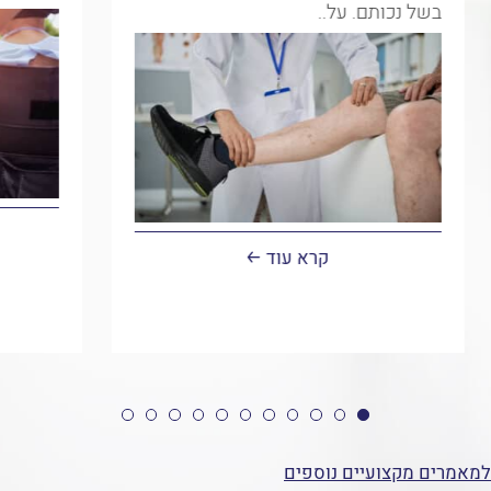
בשל נכותם. על..
בנושא
קרא עוד
חייל,
שוטר
או
סוהר
המבקשים
לקבל
הכרה
למאמרים מקצועיים נוספים
וזכויות