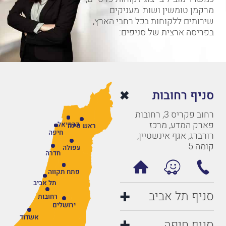
מרקמן טומשין ושות' מעניקים
שירותים ללקוחות בכל רחבי הארץ,
בפריסה ארצית של סניפים:
סניף רחובות
רחוב פקריס 3, רחובות
פארק המדע, מרכז
כרמיאל
ראש פינה
חיפה
רורברג, אגף אינשטיין,
קומה 5
עפולה
חדרה
פתח תקווה
תל אביב
סניף תל אביב
רחובות
ירושלים
אשדוד
סניף חיפה