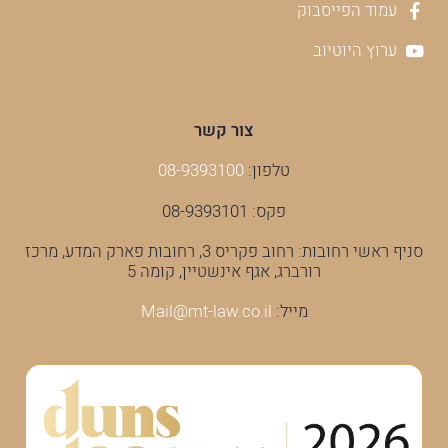
עמוד הפייסבוק
ערוץ היוטיוב
צור קשר
טלפון:
08-9393100
פקס: 08-9393101
סניף ראשי רחובות: רחוב פקריס 3, רחובות פארק המדע, מרכז
רורברג, אגף אינשטיין, קומה 5
מייל:
Mail@mt-law.co.il