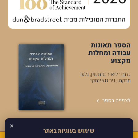
הספר תאונות
עבודה ומחלות
מקצוע
כתבו: ליאור טומשין, גלעד
מרקמן, ניר גנאינסקי
לצפייה בספר
×
שימוש בעוגיות באתר
כל הזכויות שמורות למרקמן טומשין ושות'