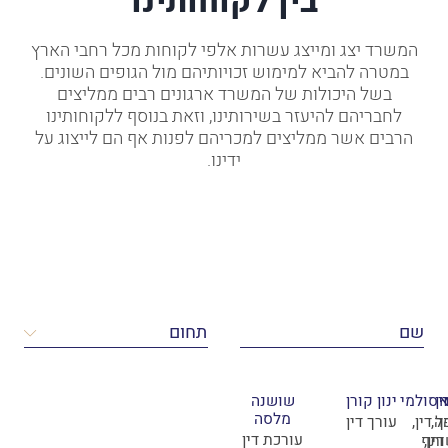
המשרד יצג ומייצג עשרות אלפי לקוחות מכל רחבי הארץ
במטרה להביא למימוש זכויותיהם מול הגופים השונים.
בשל היכולות של המשרד ארגונים רבים ממליצים
לחבריהם להיעזר בשירותינו, וזאת בנוסף ללקוחותינו
הרבים אשר ממליצים למכריהם לפנות אף הם לייצוג על
ידינו.
י
אן
 סולמי
ינון קורן
שושנה
מלסה
ל
ה,
 דין,
עורך דין
עורכת דין
ין,
תף