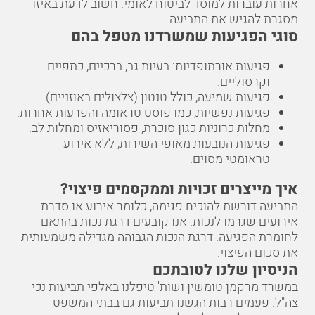
אחרות עוברות למוסד לביטוח לאומי. חשוב לדעת באיזו
מסגרת להגיש את התביעה.
סוגי הפגיעות שמשרדנו מטפל בהם
פגיעות אורתופדיות: בעיות גב, ברכיים, כתפיים
וקרסוליים.
פגיעות שמיעה, כולל טנטון (צלצולים באוזניים).
פגיעות נפשיות, כמו פוסט טראומה והפרעות אחרות.
מחלות כרוניות כגון סוכרת, פסוריאזיס ומחלות לב.
פגיעות הנובעות מאופי השירות, ללא אירוע
טראומטי מסוים.
איך מייצרים זכויות וממקסמים פיצוי?
התביעה דורשת להוכיח פגימה, כלומר אירוע או סדרת
אירועים שגרמו לנכות. אנו קובעים דרגת נכות בהתאם
לחומרת הפגיעה. דרגת הנכות הגבוהה מגדילה משמעותית
את סכום הפיצוי.
הניסיון שלנו לטובתכם
במשרד מרקמן טומשין ושות' טיפלנו באלפי תביעות נכי
צה"ל. פעמים רבות הגשנו תביעות גם בבתי המשפט