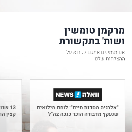
כנכי
צה"ל,
נדרשים
להגיש
מרקמן טומשין
"תביעה
ושות' בתקשורת
להכרת
זכות"
אנו מזמינים אתכם לקרוא על
לקצין
ההצלחות שלנו
התגמולים
בשל
נכותם.
על
מנת
שהתביעה
תוכר,
"אלרגיה מסכנת חיים": לוחם מילואים
13 שנ
שנעקץ מדבורה הוכר כנכה צה"ל
קצין הו
על
מגיש
התביעה