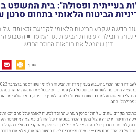
ת בעייתית ופסולה": בית המשפט ב
ניות הביטוח הלאומי בתחום סרטן ע
וב חדשה שקבע הביטוח הלאומי לקביעת זכאותם של חו
י נכות, הובילה לעשרות תביעות נגד המוסד ■ השבוע ה
דין שמבטל את הוראות החוזר החדש
שתף:
לעבודה
כתוצאה מחשיפה לשמש. השופט טל גולן פסק כי יש לבטל את הוראות החוזר במתכונ
ינהלי הוא שהתעלמות הרשות משיקול רלוונטי לעניין שבפניה, היא כשלעצמה הו
 פסילתה", כתב.
תוכה מקרים שונים של חולי סרטן העור ש
המוסד לביטוח לאומי
שלל מהם זכאות ל
יטה החדשה. זו יצרה פיצול בתוך ההכרה בפגיעות של החולים כתוצאה מחשיפה ת
דות, לפי סוג הסרטן בכל נגע. הפיצול מוביל לכך שבחלק מהמקרים החולים מקבלים א
יותר על כל אחד מהנגעים — שאינם מצטברים לשם חישוב הזכאות, אלא אם מדובר ב