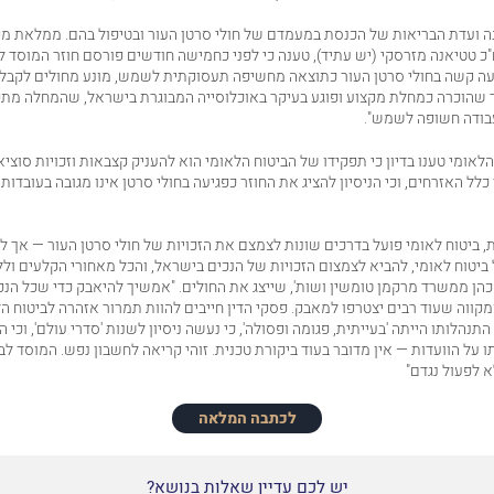
ריל 2024 דנה ועדת הבריאות של הכנסת במעמדם של חולי סרטן העור ובטיפול בהם. ממלאת מ
 ח"כ טטיאנה מזרסקי (יש עתיד), טענה כי לפני כחמישה חודשים פורסם חוזר המוסד ל
ה קשה בחולי סרטן העור כתוצאה מחשיפה תעסוקתית לשמש, מונע מחולים לקבל פ
 שהוכרה כ
מחלת מקצוע
ופוגע בעיקר באוכלוסייה המבוגרת בישראל, שהמחלה מת
בודה חשופה לשמש".
לאומי טענו בדיון כי תפקידו של הביטוח הלאומי הוא להעניק קצבאות וזכויות סוציא
כלל האזרחים, וכי הניסיון להציג את החוזר כפגיעה בחולי סרטן אינו מגובה בעובדות
, ביטוח לאומי פועל בדרכים שונות לצמצם את הזכויות של חולי סרטן העור — אך ל
יטוח לאומי, להביא לצמצום הזכויות של הנכים בישראל, והכל מאחורי הקלעים וללא ד
כהן ממשרד מרקמן טומשין ושות', שייצג את החולים. "אמשיך להיאבק כדי שכל הנכ
קווה שעוד רבים יצטרפו למאבק. פסקי הדין חייבים להוות תמרור אזהרה לביטוח ה
 התנהלותו הייתה 'בעייתית, פגומה ופסולה', כי נעשה ניסיון לשנות 'סדרי עולם', וכי
 על הוועדות — אין מדובר בעוד ביקורת טכנית. זוהי קריאה לחשבון נפש. המוסד לבי
א לפעול נגדם"
לכתבה המלאה
יש לכם עדיין שאלות בנושא?