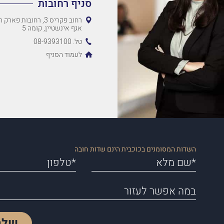
סניף רחובות
רחוב פקריס 3, רחובות 
אגף אינשטיין, קומה 5
טל. 08-9393100
לעמוד הסניף
השדות המסומנים בכוכבית הינם שדות חובה
שלח