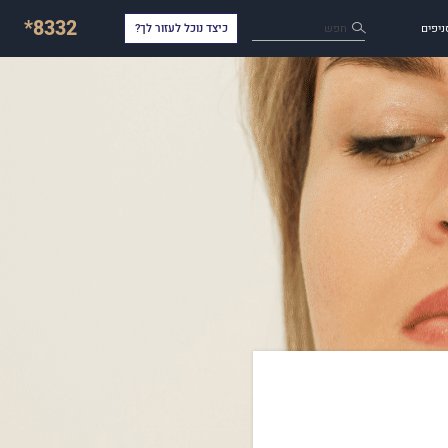
*8332
חפש
ניפים
כיצד נוכל לעזור לך?