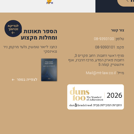
אילת
לבדיקת
זכויותך
הספר תאונות עבודה
צור קשר
ומחלות מקצוע
טלפון:
08-9393100
כתבו: ליאור טומשין, גלעד מרקמן, ניר
פקס: 08-9393101
גנאינסקי
סניף ראשי רחובות: רחוב פקריס 3,
רחובות פארק המדע, מרכז רורברג, אגף
אינשטיין, קומה 5
מייל:
Mail@mt-law.co.il
לצפייה בספר