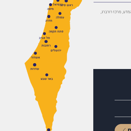
כרמיאל
ראש פינה
חיפה
פארק המדע, מרכז רורברג,
עפולה
חדרה
פתח תקווה
תל אביב
רחובות
ירושלים
אשדוד
שדרות
באר שבע