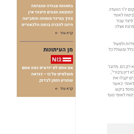
בתאונת עבודה שנגרמה
קום יו"ר הוועדה
כתוצאה מגורם חיצוני אין
ביטוח לאומי
צורך במינוי מומחה והתביעה
יצוי עבור
הינה להכרה ברמה הלכאורית
פרצת אצלה
קרא עוד
ליות ולפעול
מן העיתונות
 כלל ומשולל כל
א רק הם. מדובר
אם אתם לא יודעים כמה אתם
יון ציבורי",
משלמים על גז – כנראה
ים יקבלו את
שהגיע הזמן לבדוק
לאומי. כאשר
קרא עוד
 המוסד ביקש
טוח לאומי נועד