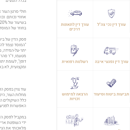
בכלל הנגעים.
חולי סרטן העור 
עורך דין נכי צה"ל
עורך דין לתאונות
בחוזר של המוסד 
דרכים
פסק הדין של בית
"המוסד נצמד להו
יתר-על-המידה, מ
מטעמו, ד"ר סהר ק
דופן", לעומת י
עורך דין נפגעי איבה
רשלנות רפואית
ומקצועית, לא באה
עוד צוין בפסק הד
תביעות ביטוח וסיעוד
הרצאה למימוש
מחלות העור, הינ
זכויות
כלל השיקולים הנ
האפשרות לפגיעה
במקביל לפסק הדי
ידי השופטת אריא
מלאכותי את הגיד