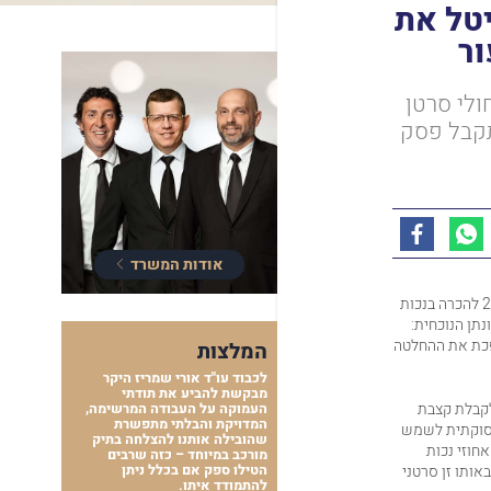
יטל את
ור
לי סרטן
תקבל פסק
אודות המשרד
חיפה הכריע השבוע בעניין מדיניות הביטוח הלאומי שפורסמה בדצמבר 2023 להכרה בנכות
תן הנוכחית:
פכת את ההחלטה
המלצות
לכבוד עו"ד אורי שמריז היקר
מבקשת להביע את תודתי
קבלת קצבת
העמוקה על העבודה המרשימה,
המדויקת והבלתי מתפשרת
עסוקתית לשמש
שהובילה אותנו להצלחה בתיק
חוזי נכות
מורכב במיוחד – כזה שרבים
אותו זן סרטני
הטילו ספק אם בכלל ניתן
להתמודד איתו.