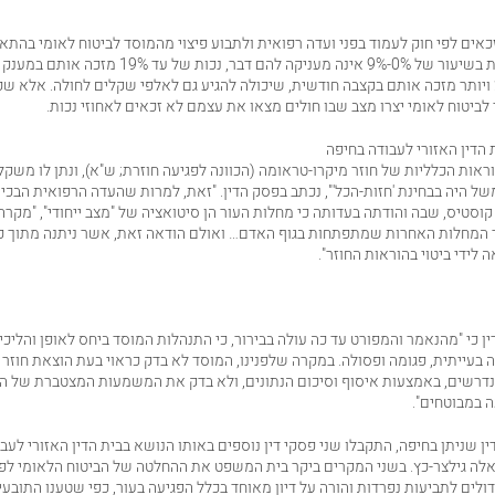
זכאים לפי חוק לעמוד בפני ועדה רפואית ולתבוע פיצוי מהמוסד לביטוח לאומי בהת
אחוזי נכותם. נכות בשיעור של 0%-9% אינה מעניקה להם דבר, נכ
בשיעור של 20% ויותר מזכה אותם בקצבה חודשית, שיכולה להגיע גם לאלפי שקלים לחולה. אלא 
לביטוח לאומי יצרו מצב שבו חולים מצאו את עצמם לא זכאים לאחוזי נכות.
 הדין האזורי לעבודה בחיפה
ראות הכלליות של חוזר
מיקרו-טראומה
(הכוונה לפגיעה חוזרת; ש"א), ונתן לו משקל
של היה בבחינת 'חזות-הכל'", נכתב בפסק הדין. "זאת, למרות שהעדה הרפואית הבכ
וסטיס, שבה והודתה בעדותה כי מחלות העור הן סיטואציה של "מצב ייחודי", "מקרה יי
תר המחלות האחרות שמתפתחות בגוף האדם… ואולם הודאה זאת, אשר ניתנה מתוך כ
 לידי ביטוי בהוראות החוזר".
ין כי "מהנאמר והמפורט עד כה עולה בבירור, כי התנהלות המוסד ביחס לאופן והליכי
ה בעייתית, פגומה ופסולה. במקרה שלפנינו, המוסד לא בדק כראוי בעת הוצאת חוזר
דרשים, באמצעות איסוף וסיכום הנתונים, ולא בדק את המשמעות המצטברת של הנת
 במבוטחים".
ן שניתן בחיפה, התקבלו שני פסקי דין נוספים באותו הנושא בבית הדין האזורי לעב
לה גילצר-כץ. בשני המקרים ביקר בית המשפט את ההחלטה של הביטוח הלאומי לפ
ולים לתביעות נפרדות והורה על דיון מאוחד בכלל הפגיעה בעור, כפי שטענו התובעי