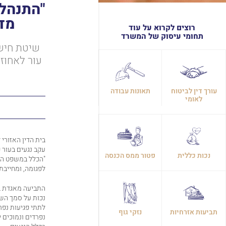
"התנהלו
מדי
רוצים לקרוא על עוד
תחומי עיסוק של המשרד
שיטת חיש
עור לאחוז
עורך דין לביטוח
תאונות עבודה
לאומי
בית הדין האזורי 
עקב נגעים בעור 
נכות כללית
פטור ממס הכנסה
"הכלל במשפט המ
לפגומה, ומחייבת
התביעה מאגדת ב
נכות על סמך הש
לתתי פגיעות נפר
תביעות אזרחיות
נזקי גוף
נפרדים ונמוכים 