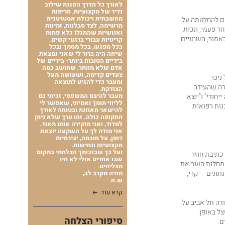
לאורך כל הדרך הפגנת שילוב
נדיר של מקצועיות, חריפות
מחשבתית ויכולת אסטרטגית
אם להחלטתה על
מרשימה, לצד סבלנות, זמינות
ות של עד 19% מזכה אותם במענק חד פעמי, ונכות
ואנושיות שהתגלו כלא פחות
שכאמור, השינויים
קריטיות עבורי ברגעי קשים.
בכל מפגש, בכל מסמך ובכל
שיחה היה ברור לי שאני נמצאת
בידיים הטובות ביותר- בידיים של
אדם שלא מוותר, שחושב כמה
צעדים קדימה, ושעושה מעל
 ניכר
ומעבר כדי להגיע לתוצאה
ירה שהעידה
הצודקת.
חודי" ו"יוצא
מעבר להיבט המשפטי, זכיתי גם
לליווי תומך ואמיתי, שאפשר לי
נות רפואית
להישאר מאוזנת ובטוחה לאורך
התקופה כולה. זהו ערך שלא ניתן
למדוד, ואני מוקירה אותו מאוד.
אני מודה לך על השקעה יוצאת
דופן, על חוכמה, יצירתיות
מקצועיות ונחישות.
ועל כך שבזכותך הצלחתי במקום
 כתיבת חוזר
שבו אחרים אולי לא היו
 מחלות העור את
מצליחים.
ונים — קרי,
מודה מקרב לב,
ש.ח
קרא עוד
ודה תל אביב על
צל באופן
סיפורי הצלחה
ם.