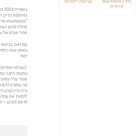
נדל"ן והתחדשות
תביעות ייצוגיות
עירונית
באפ
ומיוזמות הדיון,
"שמשמעותו פגיע
מחלת סרטן העור
אחרי שנים של ע
עם זאת, בביטוח ה
באופן שווה כלפי 
יסוד.
"בשנים האחרונות
במגמה רחבה של ב
אומר עו"ד עמוס 
מה שמגיע להם ומ
בית הדין קובע כי
'לכפות' את עמדתו
לדאוג לנכים — ל