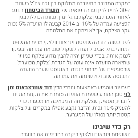
במקרה המדובר התעוררה מחלוקת בין נכה צה"ל בשנות
ה-30 לחייו לבין ועדה רפואית של
משרד הביטחון
בנוגע
לאחוזי הנכות בגין צלקת ברגל ימין. נכותו הכוללת בגין
הפציעה עמדה על 16%. ב-2014 קבעה לו הוועדה 5% נכות
עקב הצלקת, אך לא נימקה את החלטתה.
לפני כשנה הורה השופטת וינבאום וולצקי מבית המשפט
המחוזי בתל-אביב לוועדה לשקול שוב את עמדתה ובעיקר
לנמק אותה, בכדי שניתן יהיה להבין מדוע צלקת כמו זו
שתיארה הוועדה אינה עונה על הגדרת "צלקת מכוערת"
שבסעיפים של מבחני הנכות. באוגוסט שעבר הוועדה
התכנסה שוב ולא שינתה את עמדתה.
בערעור שהגיש באמצעות עורכי הדין
דוד שוורצבאום
ו
חן
לוי
טען התובע שעמדת הוועדה סותרת את תקנות הנכים.
לדבריו, מספיק שצלקת תהיה מכאיבה או מכערת כדי
להעניק 10% נכות, והדבר נקבע אפילו במקרים של צלקות
קטנות יותר מאלו של המערער.
רק כדי שיבינו
השופטת וינבאום וולצקי ביקרה בחריפות את הוועדה