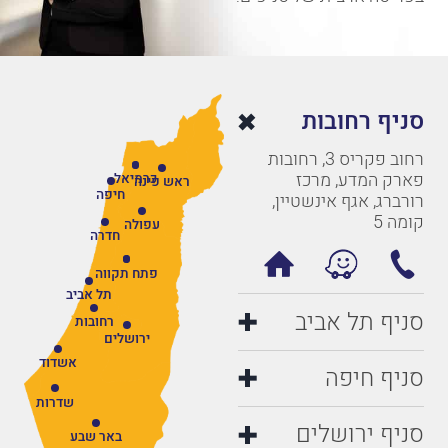
סניף רחובות
רחוב פקריס 3, רחובות
פארק המדע, מרכז
כרמיאל
ראש פינה
חיפה
רורברג, אגף אינשטיין,
קומה 5
עפולה
חדרה
פתח תקווה
תל אביב
סניף תל אביב
רחובות
ירושלים
אשדוד
סניף חיפה
שדרות
סניף ירושלים
באר שבע