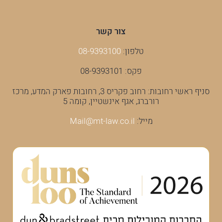
צור קשר
טלפון:
08-9393100
פקס: 08-9393101
סניף ראשי רחובות: רחוב פקריס 3, רחובות פארק המדע, מרכז
רורברג, אגף אינשטיין, קומה 5
מייל:
Mail@mt-law.co.il