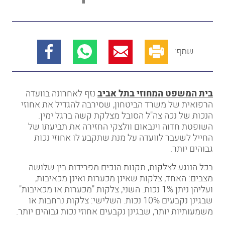
שתף:
בית המשפט המחוזי בתל אביב
נזף לאחרונה בוועדה
הרפואית של משרד הביטחון, שסירבה להגדיל את אחוזי
הנכות של נכה צה"ל הסובל מצלקת קשה ברגל ימין.
השופטת חדוה וינבאום וולצקי החזירה את תביעתו של
החייל לשעבר לוועדה על מנת שתקבע לו אחוזי נכות
גבוהים יותר.
בכל הנוגע לצלקות, תקנות הנכים מפרידות בין שלושה
מצבים: האחד, צלקות שאינן מכערות ואינן מכאיבות,
ועליהן ניתן 1% נכות. השני, צלקות "מכערות או מכאיבות"
שבגינן נקבעים 10% נכות. השלישי: צלקות נרחבות או
משמעותיות יותר, שבגינן נקבעים אחוזי נכות גבוהים יותר.