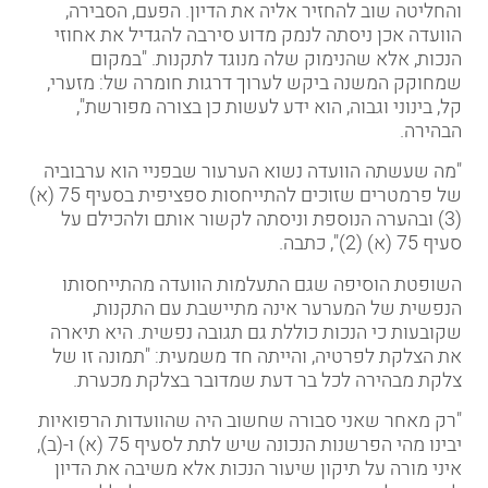
והחליטה שוב להחזיר אליה את הדיון. הפעם, הסבירה,
הוועדה אכן ניסתה לנמק מדוע סירבה להגדיל את אחוזי
הנכות, אלא שהנימוק שלה מנוגד לתקנות. "במקום
שמחוקק המשנה ביקש לערוך דרגות חומרה של: מזערי,
קל, בינוני וגבוה, הוא ידע לעשות כן בצורה מפורשת",
הבהירה.
"מה שעשתה הוועדה נשוא הערעור שבפניי הוא ערבוביה
של פרמטרים שזוכים להתייחסות ספציפית בסעיף 75 (א)
(3) ובהערה הנוספת וניסתה לקשור אותם ולהכילם על
סעיף 75 (א) (2)", כתבה.
השופטת הוסיפה שגם התעלמות הוועדה מהתייחסותו
הנפשית של המערער אינה מתיישבת עם התקנות,
שקובעות כי הנכות כוללת גם תגובה נפשית. היא תיארה
את הצלקת לפרטיה, והייתה חד משמעית: "תמונה זו של
צלקת מבהירה לכל בר דעת שמדובר בצלקת מכערת.
"רק מאחר שאני סבורה שחשוב היה שהוועדות הרפואיות
יבינו מהי הפרשנות הנכונה שיש לתת לסעיף 75 (א) ו-(ב),
איני מורה על תיקון שיעור הנכות אלא משיבה את הדיון