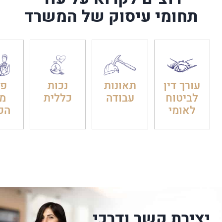
תחומי עיסוק של המשרד
עורך דין
תאונות
נכות
פט
לביטוח
עבודה
כללית
מ
לאומי
הכ
יצירת קשר ודרכי