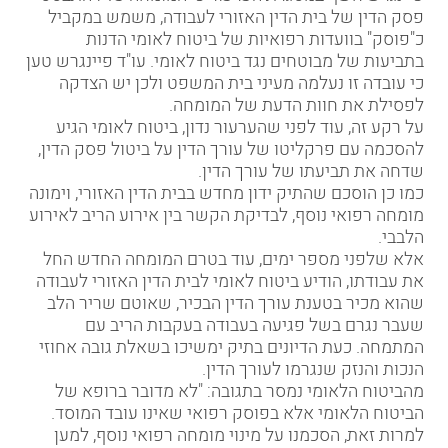
פסק הדין של בית הדין האזורי לעבודה, משמש במקביל
כ"פוסק" בוועדות רפואיות של
ביטוח לאומי
הדנות
בתביעות של מבוטחים נגד ביטוח לאומי. עו"ד פיינגרש טען
כי עובדה זו נעלמה מעיני בית המשפט ולכן יש הצדקה
לפסילת את חוות הדעת של המומחה.
על רקע זה, עוד לפני שהערעור נדון, ביטוח לאומי הגיע
להסכמה עם פרקליטו של עורך הדין על ביטול פסק הדין,
שדחה את תביעתו של עורך הדין.
כמו כן הוסכם שהתיק ידון מחדש בבית הדין האזורי, וימונה
מומחה רפואי נוסף, לבדיקת הקשר בין אירוע הריב לאירוע
הלבבי.
אלא שלפני מספר ימים, עוד בטרם המומחה החדש החל
את עבודתו, הודיע ביטוח לאומי
לבית הדין האזורי לעבודה
שהוא מכיר בטענת עורך הדין הבכיר, שאוטם שריר הלב
שעבר נגרם בשל פגיעה בעבודה בעקבות הריב עם
המתמחה. כעת הדיונים בתיק ימשיכו בשאלת גובה אחוזי
הנכות והנזק שנגרמו לעורך הדין.
מהביטוח הלאומי נמסר בתגובה: "לא מדובר ברופא של
הביטוח הלאומי אלא בפוסק רפואי שאינו עובד המוסד.
למרות זאת, הסכמנו על מינוי מומחה רפואי נוסף, למען