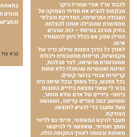
לכבוד עו"ד אורי שמריז היקר
בתאונת 
מבקשת להביע את תודתי העמוקה על
מגורם חי
העבודה המרשימה, המדויקת והבלתי
והתביעה
מתפשרת שהובילה אותנו להצלחה
בתיק מורכב במיוחד – כזה שרבים
הטילו ספק אם בכלל ניתן להתמודד
איתו.
לאורך כל הדרך הפגנת שילוב נדיר של
קרא עוד
מקצועיות, חריפות מחשבתית ויכולת
אסטרטגית מרשימה, לצד סבלנות,
זמינות ואנושיות שהתגלו כלא פחות
קריטיות עבורי ברגעי קשים.
בכל מפגש, בכל מסמך ובכל שיחה היה
ברור לי שאני נמצאת בידיים הטובות
ביותר- בידיים של אדם שלא מוותר,
שחושב כמה צעדים קדימה, ושעושה
מעל ומעבר כדי להגיע לתוצאה
הצודקת.
מעבר להיבט המשפטי, זכיתי גם לליווי
תומך ואמיתי, שאפשר לי להישאר
מאוזנת ובטוחה לאורך התקופה כולה.