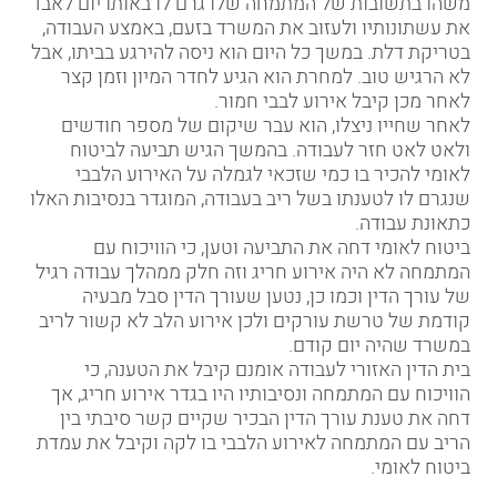
משהו בתשובות של המתמחה שלו גרם לו באותו יום לאבד
את עשתונותיו ולעזוב את המשרד בזעם, באמצע העבודה,
בטריקת דלת. במשך כל היום הוא ניסה להירגע בביתו, אבל
לא הרגיש טוב. למחרת הוא הגיע לחדר המיון וזמן קצר
לאחר מכן קיבל אירוע לבבי חמור.
לאחר שחייו ניצלו, הוא עבר שיקום של מספר חודשים
ולאט לאט חזר לעבודה. בהמשך הגיש תביעה לביטוח
לאומי להכיר בו כמי שזכאי לגמלה על האירוע הלבבי
שנגרם לו לטענתו בשל ריב בעבודה, המוגדר בנסיבות האלו
כתאונת עבודה.
ביטוח לאומי דחה את התביעה וטען, כי הוויכוח עם
המתמחה לא היה אירוע חריג וזה חלק ממהלך עבודה רגיל
של עורך הדין וכמו כן, נטען שעורך הדין סבל מבעיה
קודמת של טרשת עורקים ולכן
אירוע הלב
לא קשור לריב
במשרד שהיה יום קודם.
בית הדין האזורי לעבודה אומנם קיבל את הטענה, כי
הוויכוח עם המתמחה ונסיבותיו היו בגדר אירוע חריג, אך
דחה את טענת עורך הדין הבכיר שקיים קשר סיבתי בין
הריב עם המתמחה לאירוע הלבבי בו לקה וקיבל את עמדת
ביטוח לאומי.