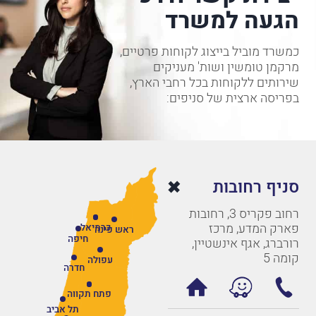
הגעה למשרד
כמשרד מוביל בייצוג לקוחות פרטיים,
מרקמן טומשין ושות' מעניקים
שירותים ללקוחות בכל רחבי הארץ,
בפריסה ארצית של סניפים:
סניף רחובות
רחוב פקריס 3, רחובות
פארק המדע, מרכז
כרמיאל
ראש פינה
חיפה
רורברג, אגף אינשטיין,
קומה 5
עפולה
חדרה
פתח תקווה
תל אביב