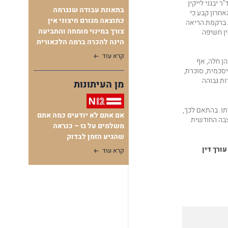
 יבגני לייקין
בתאונת עבודה שנגרמה
חרון קבע כי
כתוצאה מגורם חיצוני אין
ת ברקמת הריאה
צורך במינוי מומחה והתביעה
ין חשיפה
הינה להכרה ברמה הלכאורית
קרא עוד
ן חלה, אף
 עישון כבד במשך 40 שנה, מחלת לב איסכמית, סוכרת,
ות גבוהה
מן העיתונות
תו. בהתאם לכך,
אם אתם לא יודעים כמה אתם
צבה החודשית
משלמים על גז – כנראה
שהגיע הזמן לבדוק
עורך דין
קרא עוד