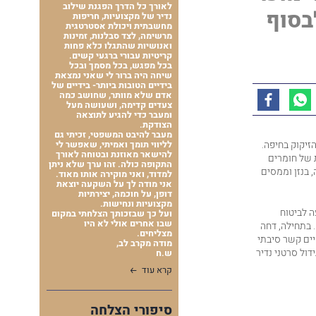
לאורך כל הדרך הפגנת שילוב
בסוף
נדיר של מקצועיות, חריפות
מחשבתית ויכולת אסטרטגית
מרשימה, לצד סבלנות, זמינות
ואנושיות שהתגלו כלא פחות
קריטיות עבורי ברגעי קשים.
בכל מפגש, בכל מסמך ובכל
שיחה היה ברור לי שאני נמצאת
בידיים הטובות ביותר- בידיים של
אדם שלא מוותר, שחושב כמה
צעדים קדימה, ושעושה מעל
ומעבר כדי להגיע לתוצאה
הצודקת.
מעבר להיבט המשפטי, זכיתי גם
ון בבתי הזיקוק בחיפה.
לליווי תומך ואמיתי, שאפשר לי
להישאר מאוזנת ובטוחה לאורך
ת של חומרים
התקופה כולה. זהו ערך שלא ניתן
, בנזן וממסים
למדוד, ואני מוקירה אותו מאוד.
אני מודה לך על השקעה יוצאת
דופן, על חוכמה, יצירתיות
מקצועיות ונחישות.
ה לביטוח
ועל כך שבזכותך הצלחתי במקום
שבו אחרים אולי לא היו
. בתחילה, דחה
מצליחים.
ים קשר סיבתי
מודה מקרב לב,
דול סרטני נדיר
ש.ח
קרא עוד
סיפורי הצלחה