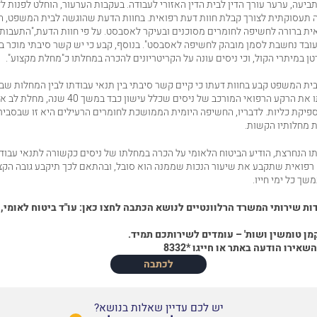
יעה, ערער עורך הדין לבית הדין האזורי לעבודה. בעקבות הערעור, הוחלט לפנות לד"ר
 תעסוקתית לצורך קבלת חוות דעת רפואית. בחוות הדעת שהוגשה לבית המשפט, הא
ית ברורה לחשיפה לחומרים מסוכנים ובעיקר לאסבסט. על פי חוות הדעת,"התעבו
בד נחשבת לסמן מובהק לחשיפה לאסבסט". בנוסף, קבע כי יש קשר סיבתי מוכר ב
ן במיתרי הקול, וכי ניסים עונה על הקריטריונים להכרה במחלתו כ"מחלת מקצוע".
ת המשפט קבע בחוות דעתו כי קיים קשר סיבתי בין תנאי עבודתו לבין המחלות שבה
שציין בחוות דעתו את הרקע הרפואי המורכב של ניסים שכלל
ספיקת כליות. לדבריו, החשיפה היומית הממושכת לחומרים הרעילים היא זו שבסביר
 מחלותיו הקשות.
ו הנחרצת, הודיע הביטוח הלאומי על הכרה במחלתו של ניסים כקשורה לתנאי עבוד
ה רפואית שתקבע את שיעור הנכות שממנה הוא סובל, ובהתאם לכך תיקבע גובה הק
שך כל ימי חייו.
דות שירותי המשרד הרלוונטיים לנושא הכתבה לחצו כאן:
עו"ד ביטוח לאומי
,
ן טומשין ושות' – עומדים לשירותכם תמיד.
השאירו הודעה באתר
או
חייגו *8332
לכתבה
יש לכם עדיין שאלות בנושא?