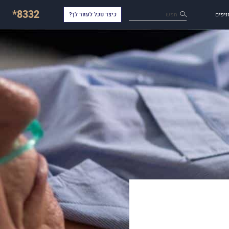
*8332
חפש
ניפים
כיצד נוכל לעזור לך?