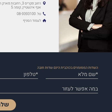
רחוב פקריס 3, רחובות 
אגף אינשטיין, קומה 5
טל. 08-9393100
לעמוד הסניף
השדות המסומנים בכוכבית הינם שדות חובה
שלח