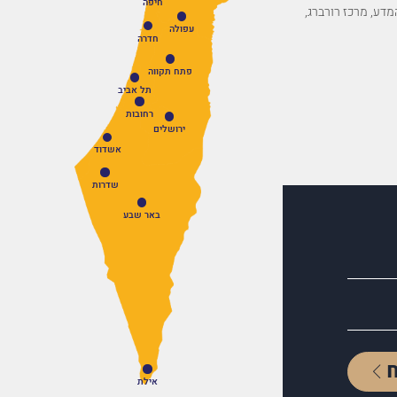
חיפה
פארק המדע, מרכז רורברג,
עפולה
חדרה
פתח תקווה
תל אביב
רחובות
ירושלים
אשדוד
שדרות
באר שבע
אילת