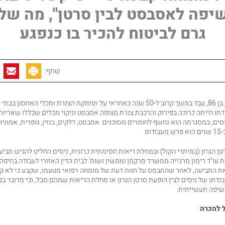
שיפה לאסבסט לבין סרטן", מה של
גרם לביטוח להכיר בו כנפגע
שתף:
ניסים (שם בדוי), בן 86, עבד במשך קרוב ל-50 שנה כאחראי על תחזוקת הצנרת ומכלי האחס
ודתו הייתה כרוכה בפירוק והרכבת צנרת מצופה אסבסט וניקוי מכלים שכללו שאריו
יסים, במסגרתה הוא נחשף לחומרים מסוכנים: אסבסט, דלקים, בנזין, גופרית, אמוניה
תו.
 הגרון (במיתרי הקול) ובמחלת ריאות חסימתית כרונית, ניסים החליט להגיש תביע
 עו"ד
רימון מרג'ייה
מ
משרד מרקמן טומשין ושות
' לבית הדין האזורי לעבודה בחיפה
 התביעה, לאחר שהתבסס על חוות דעת של מומחה רפואי מטעמו, שקבע כי לא קי
בודתו של ניסים לבין הופעת סרטן הגרון או מחלת הריאות שמהם סבל, וכי מדובר בגי
חשיפה תעשייתית.
 להכרה