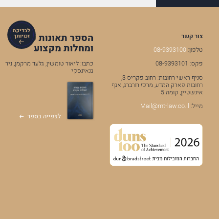
לבדיקת
הספר תאונות עבודה
צור קשר
זכויותך
ומחלות מקצוע
טלפון:
08-9393100
כתבו: ליאור טומשין, גלעד מרקמן, ניר
פקס: 08-9393101
גנאינסקי
סניף ראשי רחובות: רחוב פקריס 3,
רחובות פארק המדע, מרכז רורברג, אגף
אינשטיין, קומה 5
מייל:
Mail@mt-law.co.il
לצפייה בספר