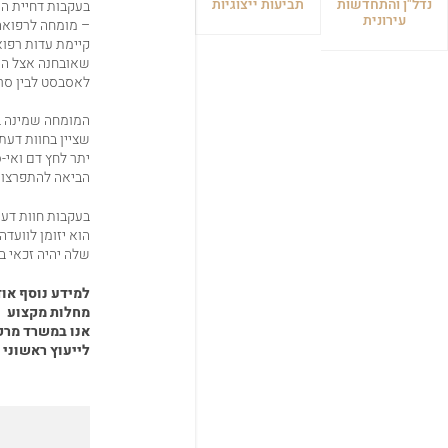
נדל"ן והתחדשות
תביעות ייצוגיות
בעקבות דחיית התב
עירונית
– מומחה לרפואה
קיימת עדות רפוא
שאובחנה אצל העו
לאסבסט לבין סרט
המומחה שמינה בי
יתר לחץ דם ואי-
הביאה להתפרצות
בעקבות חוות דעת
הוא יזומן לוועד
שלה יהיה זכאי במ
למידע נוסף או
מחלות מקצוע
אנו במשרד מרקמ
לייעוץ ראשוני