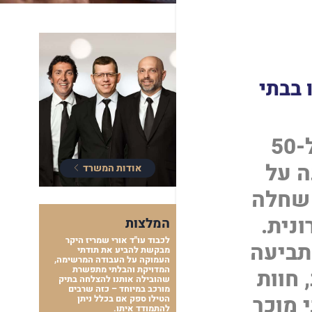
תו בבתי
איש אחזקה בן 86 שעבד במשך קרוב ל-50
ה על
אודות המשרד
 שחלה
נית.
המלצות
לכבוד עו"ד אורי שמריז היקר
תביעה
מבקשת להביע את תודתי
העמוקה על העבודה המרשימה,
המדויקת והבלתי מתפשרת
 חוות
שהובילה אותנו להצלחה בתיק
מורכב במיוחד – כזה שרבים
 מוכר
הטילו ספק אם בכלל ניתן
להתמודד איתו.