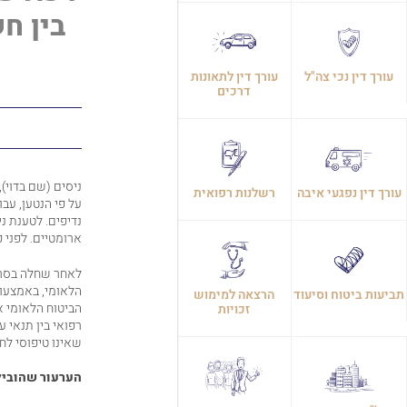
בין ח
עורך דין נכי צה"ל
עורך דין לתאונות
דרכים
עורך דין נפגעי איבה
רשלנות רפואית
על פי הנטען, עב
נדיפים. לטענת נ
ארומטיים. לפני כ-15 שנים הוא פרש מעבוד
לאחר שחלה בסרטן
הלאומי, באמצעות
תביעות ביטוח וסיעוד
הרצאה למימוש
ה
ביטוח הלאומי
את
זכויות
רפואי בין תנאי ע
שאינו טיפוסי ל
הערעור שהוביל