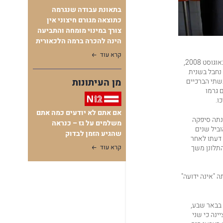
בתאונת עבודה שנגרמה
כתוצאה מגורם חיצוני אין
צורך במינוי מומחה והתביעה
הינה להכרה ברמה הלכאורית
קרא עוד
, עולה כי באוגוסט 2008,
 נחבל בשנית
מן העיתונות
בשתי הברכיים
 גרמו
ו.
אם אתם לא יודעים כמה אתם
חוס. לחיזוק טענתה סיפקה
משלמים על גז – כנראה
ביל שנים
שהגיע הזמן לבדוק
ת דעתו לאחר
התלונן משך
קרא עוד
 "אינה ידועה"
 בבאר שבע,
עובדה שאירעה חבלה כפולה באוגוסט 2008. בנוסף ציינה כי שני