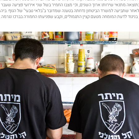
לאחר שתביעה למשרד הביטחון נדחתה בטענה שמדובר ב"בלאי טבעי" של הגוף. ביה
בניגוד לדעת המומחה מטעם קצין התגמולים, וקבע שפגיעתו החמורה בברכו נגרמה 