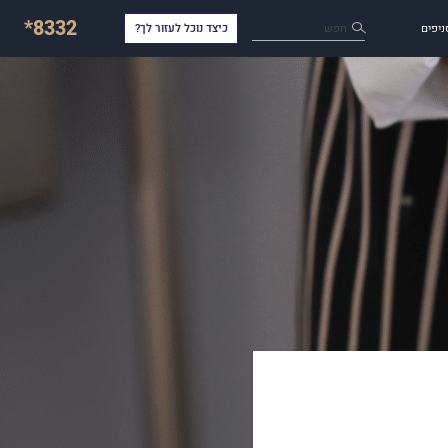
*8332
חפש
ניפים
כיצד נוכל לעזור לך?