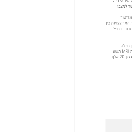
 הצבאי היה
ר למצבו.
 נגד מטבח וקונדיטור
התרוצצויות בין
דובר בחייל
 חבלה
משמעותית לברך בשני אירועים שהתרחשו באוגוסט 2008, לבין גרימת הנזק בברכו שהתגלה בבדיקה MRI תשע
לשלם למערער שכר טרחה בסך 20 אלף