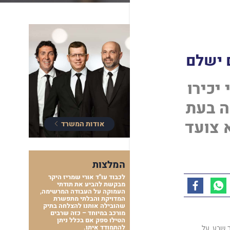
 ישלם
יכירו
כיוון שנפגע לפני 12 שנה בעת
 צועד
אודות המשרד
המלצות
לכבוד עו"ד אורי שמריז היקר
מבקשת להביע את תודתי
העמוקה על העבודה המרשימה,
המדויקת והבלתי מתפשרת
שהובילה אותנו להצלחה בתיק
מורכב במיוחד – כזה שרבים
הטילו ספק אם בכלל ניתן
 שבע, על
להתמודד איתו.