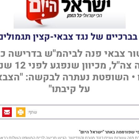
בברכיים של נגד צבאי-קצין תגמולים
ור צבאי פנה לביהמ"ש בדרישה כי 
בו כנכה צה"ל, מ
 • השופטת נעתרה לבקשה: "הצבא
על קיבתו"
שתף:
י שפורסמה באתר "ישראל היום"
 מזה עשרות שנים כנגד מטבח וקונדיטור, הגיש תביעה לבית המשפט השלום בבאר