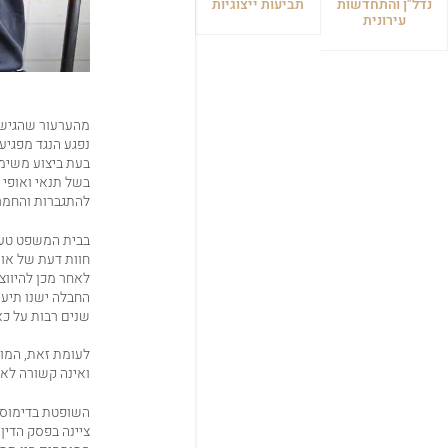
נדל"ן והתחדשות
תביעות ייצוגיות
עירונית
מהערעור שהגיש 
נפגע הנגד מפגיע
בעת ביצוע משימה
בשל תנאי ואופי
להתגברות והחמרת
חוות דעת של או
לאחר מכן להיווצר
החבלה ישנו תיעו
שנים רבות על כא
לעומת זאת, המומ
ואינה קשורה לא
השופטת בדימוס 