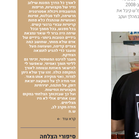
לאורך כל הדרך הפגנת שילוב
פציעה בברכיים כתוצאה מתנאי שירותו ארוך השנים, וכי מצבו החמיר בשל שני אירועי פציעה שעבר ב-2008.
נדיר של מקצועיות, חריפות
מ"ש קיבל את
מחשבתית ויכולת אסטרטגית
מרשימה, לצד סבלנות, זמינות
במהלך ועקב
ואנושיות שהתגלו כלא פחות
קריטיות עבורי ברגעי קשים.
בכל מפגש, בכל מסמך ובכל
שיחה היה ברור לי שאני נמצאת
בידיים הטובות ביותר- בידיים של
אדם שלא מוותר, שחושב כמה
צעדים קדימה, ושעושה מעל
ומעבר כדי להגיע לתוצאה
הצודקת.
מעבר להיבט המשפטי, זכיתי גם
לליווי תומך ואמיתי, שאפשר לי
להישאר מאוזנת ובטוחה לאורך
התקופה כולה. זהו ערך שלא ניתן
למדוד, ואני מוקירה אותו מאוד.
אני מודה לך על השקעה יוצאת
דופן, על חוכמה, יצירתיות
מקצועיות ונחישות.
ועל כך שבזכותך הצלחתי במקום
שבו אחרים אולי לא היו
מצליחים.
מודה מקרב לב,
ש.ח
קרא עוד
סיפורי הצלחה