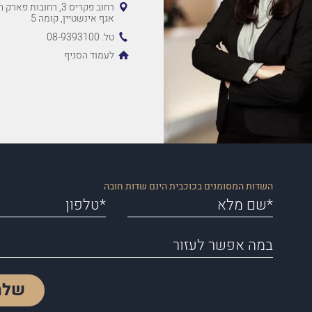
רחוב פקריס 3, רחובות 
אגף אינשטיין, קומה 5
טל. 08-9393100
לעמוד הסניף
השדות המסומנים בכוכבית הינם שדות חובה
שלח