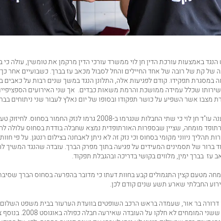
הנגד באמצעות עורכת הדין
חן לוי
ממשרד עורכי הדין
מרקמן את טומשין
ה של קת של רובה של אחד החיילים והחל לסבול מכאב עז בברך. כשבועיים אחר כך
 במסגרת תפקידו. קודם לפגיעות אלה, התלונן הנגד במשך שנים רבות על כאבים 
 שירותו שכלל עמידה ממושכת והרמת משאות כבדים. אך שני האירועים הספציפיים
 מצבו אשר השפיע על כושר תפקודו ובסופו של יום נאלץ לעבור שני ניתוחים בברכ
בבית המשפט טענה עו"ד חן לוי כי שתי החבלות שנגרמו ב-2008 גרמו לנזק החמור בס
רתופד מומחה, שציין שבספרות האורתופדית נמצא שחבלה בודדת בסחוס עלולה להו
ות תהליך ניווני מקומי בסחוס וכי נזק זה לא ניתן לאבחנה בצילום רנטגן. על פי חוו
ד ברור של תסמינים המעידים על פגיעה בתוך מפרק הברך. עובדה שהנגד המשיך ל
ב עז בברך ימין, מלווים בקושי בדריכה ובהגבלת תפקוד.
חה מטעם קצין התגמולים קבע בחוות דעתו כי מדובר בהפרעה בסחוס הברך שסיבתה
ירוע החבלתי שארע תשע שנים קודם לכן.
דרורה בר אור, שעמדה בראש הרכב השופטים בוועדת הערעור בבית משפט השלום
ציינה בפסק הדין ששני המומחים לא חלקו על ה