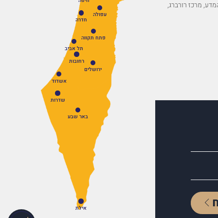
חיפה
פארק המדע, מרכז רורברג,
עפולה
חדרה
פתח תקווה
תל אביב
רחובות
ירושלים
אשדוד
שדרות
באר שבע
אילת