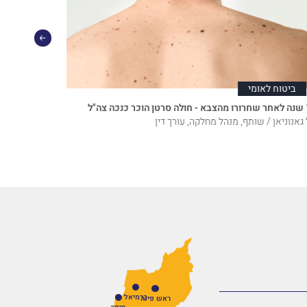
ביטוח לאומי
ביטוח ל
 צה"ל
13 שנות מאבק הסתיימו בניצחון: קצין הוכר כנכה צה"ל
 גאנוניאן / שותף, מנהל מחלקה, עורך דין
חן לוי / שות
כרמיאל
ראש פינה