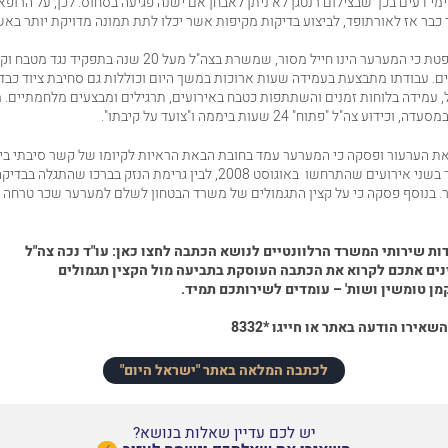
מי דעים בכך שבצילום רנטגן לא ניתן לאבחן אם ישנה פגיעה בסחוס. לכן, על הרופא
כבר אז לאורתופד, לביצוע בדיקות מקיפות אשר יכלו לתת תמונה מדויקת יותר באש
עוד הוסיפה השופטת כי המערער הינו חייל מסור, שמשרת בצה"ל מעל 20 שנה בתפקיד
. עבודתו מתבצעת בעמידה שעות ארוכות במשך היום וכוללות גם סחיבת ציוד כבד, 
 עמידה בלוחות זמנים והשתתפות כטבח באירועים, תרגילים ומבצעים מלחמתיים. מ
וע צה"ל "פתוח" 24 שעות ביממה ו"צועד על קיבתו".
ת הערעור ופסקה כי המערער עמד בחובת הבאת הראיות לקיומו של קשר סיבתי בין
. בנוסף פסקה כי על קצין התגמולים של
משרד הבטחון
ות שירותי המשרד הרלוונטיים לנושא הכתבה לחצו כאן:
עו"ד נכה צה"ל
ינים אתכם לקרוא את הכתבה העוסקת ב
תביעה מול הקצין תגמולים
ן טומשין ושות' – עומדים לשירותכם תמיד.
השאירו הודעה באתר
או
חייגו *8332
לכתבה המלאה באתר "ישראל היום"
יש לכם עדיין שאלות בנושא?