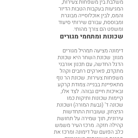
משלבת בין משפחות צעירות,
המגיעות בעקבות הטבות הדיור
והמס, לבין אוכלוסייה מבוגרת
ומבוססת, עבורם שירותי סיעוד
ומשפט הם צורך מהותי.
שכונות ומתחמי מגורים
דימונה מציעה תמהיל מגורים
מגוון: שכונת השחר היא שכונת
הדגל החדשה, עם תכנון אורבני
מתקדם, פארקים רחבים וקהל
משפחות צעירות. שכונת הר נוף
מתאפיינת בבנייה צמודת קרקע
ובאיכות חיים גבוהה. לצד אלו,
קיימות שכונות ותיקות כמו
שכונה ד' (גבעת המורה) ושכונת
הניצחון, שעוברות התחדשות
עירונית, תוך שמירה על תחושת
קהילה חזקה. מרכז העיר משמש
כלב הפועם של דימונה ומרכז את