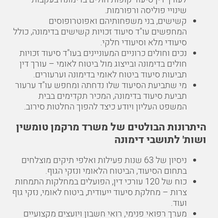
שינויי פוליסה ורפורמות.
קשישים, בני משפחותיהם ואפוטרופוסים
המחפשים עו"ד סיעוד זכויות קשישים בדימונה, כולל
סיעודי מלא וסיעודי חלקי.
נכים וחולים כרוניים המעוניינים בעו"ד סיעוד זכויות
חולים בדימונה ובייצוג מול ביטוח לאומי – עורך דין
תביעות סיעוד ביטוח לאומי בדימונה וערעורים.
מי שתביעת הסיעוד שלו נדחתה ומחפש עו"ד ערעור
תביעת סיעוד בדימונה, המכיר תקדימים בבית
המשפט העליון ויודע כיצד להפוך החלטות סירוב.
היתרונות הבולטים של משרד מרקמן טומשין
ושות' לתושבי דימונה
ניסיון של 63 שנות פעילות ואלפי תיקים מוצלחים
בתחום הסיעוד, הביטוח הלאומי ונזקי הגוף.
כוח של 120 עורכי דין, הפועלים במחלקות התמחות
צרות – מחלקת סיעוד ייעודית, ביטוח לאומי, נזקי גוף
ועוד.
מערך רפואי פנימי, רואי חשבון ויועצים מקצועיים