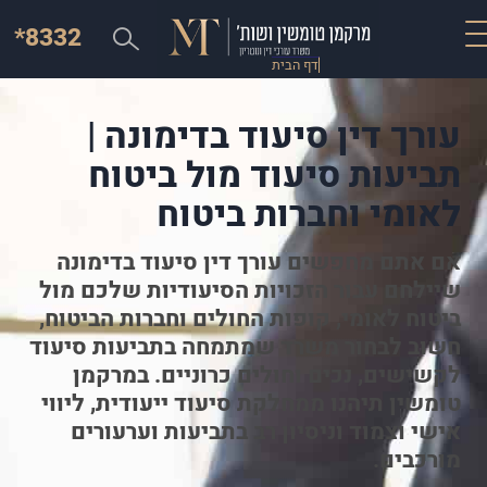
*8332
דף הבית
עורך דין סיעוד בדימונה |
תביעות סיעוד מול ביטוח
לאומי וחברות ביטוח
אם אתם מחפשים עורך דין סיעוד בדימונה
שיילחם עבור הזכויות הסיעודיות שלכם מול
ביטוח לאומי, קופות החולים וחברות הביטוח,
חשוב לבחור משרד שמתמחה בתביעות סיעוד
לקשישים, נכים וחולים כרוניים. במרקמן
טומשין תיהנו ממחלקת סיעוד ייעודית, ליווי
אישי וצמוד וניסיון רב בתביעות וערעורים
מורכבים.