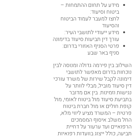
מידע על תחום ההתמחות –
ביטוח וסיעוד:
לחצו למעבר לעמוד הביטוח
והסיעוד
מידע ייעודי לתושבי העיר:
עורך דין תביעות סיעוד בדימונה
פרטי הסניף האזורי בדרום:
סניף באר שבע
השילוב בין פירמה גדולה ומנוסה לבין
נוכחות בדרום מאפשר לתושבי
דימונה לקבל שירות של משרד עורכי
דין סיעוד מוביל, מבלי לוותר על
נגישות וזמינות. בין אם מדובר
בתביעת סיעוד מול ביטוח לאומי, מול
קופת חולים או מול חברת ביטוח
פרטית – המשרד מציע ליווי מלא,
החל משלב איסוף המסמכים
הרפואיים ועד ערעור על דחיית
תביעה, כולל ייצוג בוועדות רפואיות