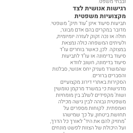
ובבתי משפט.
רגישות אנושית לצד
מקצועיות משפטית
תביעות סיעוד אינן "עוד תיק" משפטי.
מדובר במקרים בהם אדם מבוגר,
חולה או נכה זקוק לעזרה יומיומית,
ולעיתים המשפחה כולה נמצאת
במצוקה. לכן, כאשר בוחרים עו"ד
סיעוד בדימונה או עו"ד לתביעות
סיעוד בדימונה, חשוב לוודא
שהמשרד מעניק יחס אנושי, סבלנות
והסברים ברורים.
הסקירות באתרי דירוג מקצועיים
מדגישות כי במשרד מרקמן טומשין
ושות' מקפידים לשלב בין מומחיות
משפטית גבוהה לבין גישה מכילה
ואמפתית. לקוחות מספרים על
תחושת ביטחון, על כך שמישהו
"מחזיק להם את היד" לאורך כל הדרך,
ועל היכולת של הצוות לפשט מונחים