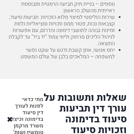
נוספים – בניית תיק תביעה הרמטית ומבוססת
ראייתית מהשלב הראשון.
שירות הוליסטי למיצוי מלוא הזכויות: תביעות סיעוד,
קצבאות נכות, פטור ממס וזכויות סוציאליות נלוות.
זמינות גבוהה לתושבי דימונה והדרום, עם אפשרות
לניהול הליכים מרחוק וליווי צמוד "יד ביד" עד לקבלת
התוצאה.
יחס אנושי, אוזן קשבת ודגש על שקט נפשי
למשפחה – המלאכים בלבן של עולם המשפט.
שאלות ותשובות על
מתי כדאי
עורך דין תביעות
לפנות לעורך
דין סיעוד
סיעוד בדימונה
בדימונה וכיצד
משרד מרקמן
וזכויות סיעוד
טומשין ושות'