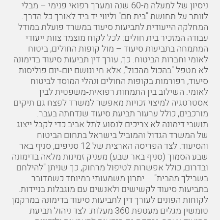
ניסיון של למעלה מ-60 שנה ומערך רפואי פנימי – מבלי
לוותר על תחושת "בית חם" וליווי יד ביד לאורך כל הדרך.
המחלקה הייעודית לתביעות סיעוד במשרד פועלת במודל
עבודה המזכיר בית חולים: לכל לקוח מוצמד צוות ייעודי
המתמחה בתביעות סיעוד – מול קופות החולים, ביטוח
לאומי וחברות הביטוח. כך, עורך דין תביעות סיעוד בדימונה
לא מטפל "בהכול מהכול", אלא חי ונושם יום‑יום פוליסות
סיעוד, רפורמות בקופות החולים ונהלי המוסד לביטוח
לאומי. השילוב בין התמחות רפואית‑משפטית לבין
אסטרטגיה למיצוי זכויות מאפשר למשרד לפצח גם תיקים
מורכבים, כולל ערעור תביעת סיעוד שנדחתה בעבר.
תושבי דימונה לא צריכים לנסוע לתל אביב כדי לקבל ייצוג
של המשרד הגדול והמוביל בישראל בתחום הביטוח
והסיעוד. לצד הפריסה הארצית של 12 סניפים, סניף באר
שבע הסמוך (
סניף באר שבע
) מעניק זמינות מלאה בדימונה
ובדרום, כולל אפשרות לטיפול מרחוק, כך שניתן "להילחם
בשבילך מהבית" – יתרון משמעותי במיוחד כשמדובר
בתביעות סיעוד לקשישים ולאנשים עם מוגבלות בניידות.
לקוחות הפונים לעורך דין לתביעות סיעוד בדימונה במרקמן
טומשין מגלים מעטפת 360 מעלות: לצד ניהול תביעת