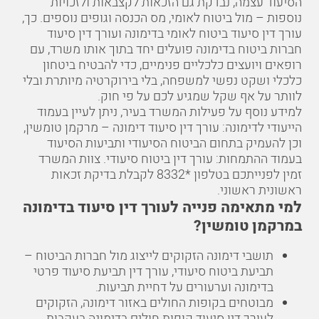
הסיעוד עצמה, נבדקת גם הזכאות לקצבאות ולזכויות
נוספות – מול ביטוח לאומי, מס הכנסה וגופים נוספים. כך,
עורך דין סיעוד ביטוח לאומי בדימונה ועורך דין סיעוד
חברות ביטוח בדימונה פועלים יחד בתוך אותו משרד, עם
רופאים ויועצים כלכליים פנימיים, כדי להבטיח ביטחון
כלכלי ושקט נפשי למשפחה, בלי בירוקרטיה מיותרת ובלי
לוותר על אף שקל שמגיע לכם על פי חוק.
למידע נוסף על פעילות המשרד בעיר, ניתן לעיין בעמוד
הייעודי לדימונה:
עורך דין סיעוד דימונה – מרקמן טומשין
,
וכן להעמיק בתחום הביטוח הסיעודי ותביעות הסיעוד
בעמוד ההתמחות:
עורך דין ביטוח סיעודי
. צוות המשרד
זמין לפנייתכם בטלפון
*8332
לקבלת בדיקת זכאות
ראשונית ראשוני.
למי מתאימה פנייה לעורך דין סיעוד בדימונה
במרקמן טומשין?
תושבי דימונה הזקוקים לייצוג מול חברות הביטוח –
תביעת ביטוח סיעודי, עורך דין תביעת סיעוד פרטי
בדימונה וערעורים על דחיית תביעות.
מבוטחים בקופות החולים באזור דימונה, הזקוקים
לעורך דין סיעוד קופות חולים בדימונה בעקבות