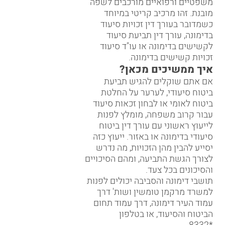
משפטיים ורפואיים מורכבים לשפה
מובנת. זהו מרכיב קריטי במיוחד
כשמדובר בעורך דין זכויות סיעוד
בדימונה, עורך דין תביעת סיעוד
לקשישים בדימונה או עו"ד סיעוד
זכויות קשישים בדימונה.
איך ממשיכים מכאן?
אם אתם שוקלים להגיש תביעת
ביטוח סיעודי, לערער על החלטת
ביטוח לאומי או לבחון זכאות סיעוד
עבור קרוב משפחה, מומלץ לפנות
לייעוץ ראשוני עם עורך דין ביטוח
סיעודי בדימונה או באזור. ייעוץ כזה
יסייע להבין מהן הזכויות, מה נדרש
לצורך הגשת התביעה, ומהם הסיכויים
והסיכונים בכל צעד.
תושבי דימונה והסביבה יכולים לפנות
למשרד מרקמן טומשין ושות' דרך
עמוד העיר דימונה, דרך עמוד תחום
הביטוח והסיעוד, או בטלפון