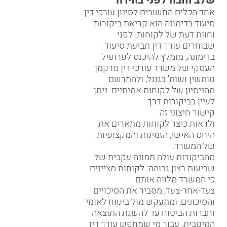
שלב חובה לפני בחירה
אחד הכלים החשובים לסינון עורכי דין
סיעוד בדימונה הוא קריאת ביקורות
וחוות דעת של לקוחות. לפני
שבוחרים עורך דין תביעת סיעוד
בדימונה, מומלץ להיכנס לפרופיל
העסקי של משרד עורכי דין מרקמן
טומשין ושות' בגוגל, ולהתרשם
מהניסיון של לקוחות אמיתיים. ניתן
לעיין בביקורות דרך
קישור חיצוני זה
ולראות כיצד לקוחות מתארים את
היחס האישי, הזמינות והמקצועיות
של המשרד.
מהביקורות עולה תמונה עקבית של
שביעות רצון גבוהה: לקוחות מציינים
כי המשרד מלווה אותם
צעד-אחר-צעד, מסביר את הסיכויים
והסיכונים, ומתעקש מול ביטוח לאומי
וחברות הביטוח עד להשגת התוצאה
המיטבית. עבור מי שמחפש עורך דין