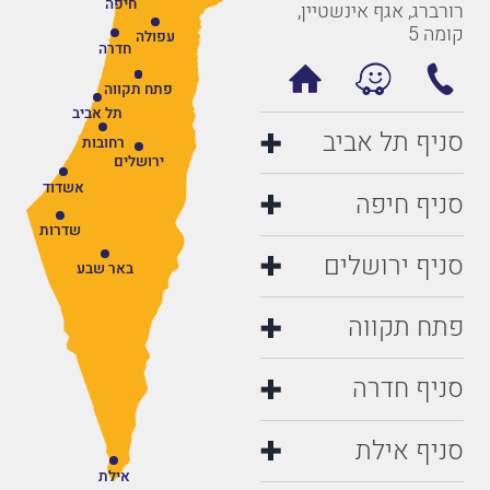
חיפה
רורברג, אגף אינשטיין,
קומה 5
עפולה
חדרה
פתח תקווה
תל אביב
סניף תל אביב
רחובות
ירושלים
אשדוד
סניף חיפה
שדרות
סניף ירושלים
באר שבע
פתח תקווה
סניף חדרה
סניף אילת
אילת