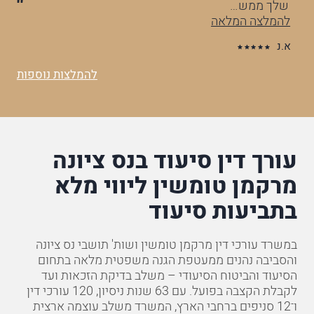
שלך ממש…
וה
להמלצה המלאה
לה
א.נ
ס.
להמלצות נוספות
עורך דין סיעוד בנס ציונה
מרקמן טומשין ליווי מלא
בתביעות סיעוד
במשרד עורכי דין מרקמן טומשין ושות' תושבי נס ציונה
והסביבה נהנים ממעטפת הגנה משפטית מלאה בתחום
הסיעוד והביטוח הסיעודי – משלב בדיקת הזכאות ועד
לקבלת הקצבה בפועל. עם 63 שנות ניסיון, 120 עורכי דין
ו־12 סניפים ברחבי הארץ, המשרד משלב עוצמה ארצית