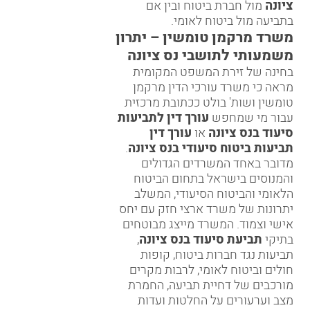
ציונה
מול חברת ביטוח ובין אם
בתביעה מול ביטוח לאומי.
משרד מרקמן טומשין – יתרון
משמעותי לתושבי נס ציונה
בחינה של זירת המשפט המקומית
מראה כי משרד עורכי הדין
מרקמן
טומשין ושות'
בולט ככתובת מרכזית
עבור מי שמחפש
עורך דין לתביעות
סיעוד בנס ציונה
או
עורך דין
תביעות ביטוח סיעודי בנס ציונה
.
מדובר באחד המשרדים הגדולים
והמנוסים בישראל בתחום הביטוח
הלאומי והביטוח הסיעודי, המשלב
יתרונות של משרד ארצי חזק עם יחס
אישי וצמוד. המשרד מייצג מבוטחים
בתיקי
תביעת סיעוד בנס ציונה
,
תביעות נגד חברות ביטוח, קופות
חולים וביטוח לאומי, לרבות מקרים
מורכבים של דחיית תביעה, החמרת
מצב וערעורים על החלטות ועדות