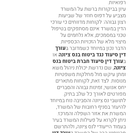
רפואיות.
עיון בביקורות ברשת על המשרד
מצביע על דפוס חוזר של שביעות
רצון גבוהה: לקוחות מדווחים כי עורכי
הדין במשרד אינם מסתפקים בטיפול
טכני במסמכים, אלא נלחמים על
מיצוי מלא של הזכויות הכספיות.
הדבר נכון במיוחד כשמדובר ב
עורך
דין סיעוד נגד ביטוח בנס ציונה
או
ב
עורך דין סיעוד חברת ביטוח בנס
ציונה
, שם נדרשת יכולת ניהול משא
ומתן עיקש מול מחלקות משפטיות
מנוסות. לצד זאת, לקוחות מתארים
יחס אנושי, זמינות גבוהה והסברים
מפורטים לאורך כל שלב בתיק.
לתושבי נס ציונה והסביבה נוח במיוחד
להיעזר בסניף רחובות של המשרד,
המשרת את אזור השפלה והמרכז.
ניתן לקרוא על פעילות המשרד בעיר
בעמוד הייעודי ל
נס ציונה
, ולהתרשם