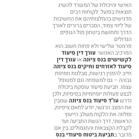
האישי והיכולת של המשרד להשיג
תוצאות בפועל. לקוחות רבים
מדגישים בהמלצותיהם את החשיבות
של ליווי צמוד, הסברים ברורים לאורך
הדרך ותחושת ביטחון מול הגופים
הגדולים.
פרמטר שלישי ולא פחות חשוב הוא
המרכיב האנושי.
עורך דין סיעוד
לקשישים בנס ציונה
או
עורך דין
סיעוד לאזרחים ותיקים בנס ציונה
חייב להפגין רגישות, סבלנות וזמינות
גבוהה – גם למשפחה וגם למטופל
עצמו. תביעת סיעוד עוסקת ביכולת
לבצע פעולות יומיומיות בסיסיות, ולכן
נדרש
עו"ד סיעוד בנס ציונה
שמבין
את המצב הרגשי, יודע לתאם ציפיות,
ומלווה את הלקוח משלב הייעוץ
הראשוני, דרך הגשת התביעה ועד
לקבלת הקצבאות והתגמולים, בין אם
מדובר ב
תביעת ביטוח סיעודי בנס