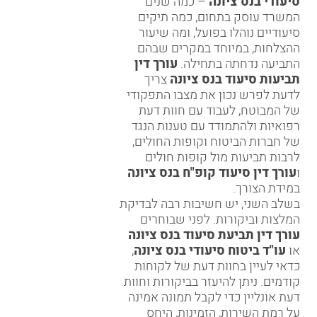
סיעודי בנס ציונה
– כמה שנים
המשרד עוסק בתחום, כמה תיקים
סיעודיים נוהלו בפועל, ומה שיעור
ההצלחות, במיוחד במקרים שבהם
התביעה נדחתה בתחילה.
עורך דין
תביעות סיעוד בנס ציונה
צריך
לדעת לפרש נכון את מצבו התפקודי
של המבוטח, לעבוד עם חוות דעת
רפואיות ולהתמודד עם טענות הנגד
של חברות הביטוח וקופות החולים,
לרבות תביעות מול קופות חולים
ו
עורך דין סיעוד קופ"ח בנס ציונה
במידת הצורך.
בשלב השני, יש חשיבות רבה לבדיקת
המלצות וביקורות. לפני שבוחרים
עורך דין תביעת סיעוד בנס ציונה
או
עו"ד ביטוח סיעודי בנס ציונה
,
כדאי לעיין בחוות דעת של לקוחות
קודמים. ניתן להיעזר ב
ביקורות וחוות
דעת אונליין
כדי לקבל תמונה אמינה
על רמת השירות, הזמינות, היחס