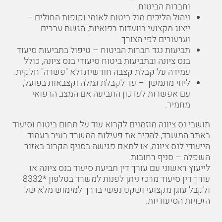
וחברות הביטוח.
ניהול הליכים מול ביטוח לאומי וקופות החולים –
ייצוג מקצועי בוועדות רפואיות, הגשת עררים
וערעורים לפי הצורך.
תביעות נגד חברות הביטוח – טיפול בתביעות סיעוד
בנס ציונה ובתביעות ביטוח סיעודי בנס ציונה, כולל
עמידה על קבלת קצבה חודשית ולא "פשרה" חלקית.
ליווי מתמשך – עד לקבלת גמלה וקצבאות בפועל,
עם אפשרות לעדכון התביעה אם המצב הרפואי
מחמיר.
תושבי נס ציונה מוזמנים לקרוא עוד על תחום
ביטוח וסיעוד
באתר המשרד, להכיר את פעילות המשרד בעיר בעמוד
הייעודי ל
נס ציונה
, או לתאם פגישה בסניף הקרוב באזור
השפלה –
סניף רחובות
.
לייעוץ ראשוני עם עורך דין תביעת סיעוד בנס ציונה או
עורך דין סיעוד מרכז ניתן לפנות למשרד בטלפון
*8332
ולקבל עוגן מקצועי ושקט נפשי בדרך למימוש מלא של
הזכויות הסיעודיות.