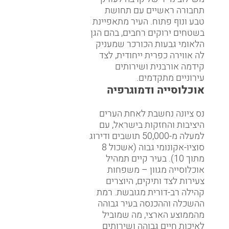
תחבורה ראשיים עם תחושת
טבע ונוף פתוח. העיר מתאפיינת
בשטחים ירוקים רחבים, בהם הגן
הלאומי גבעות הכורכר שמעניק
לה אווירה כפרית ייחודית, לצד
קידמה אורבנית ושירותים
עירוניים מתקדמים.
אוכלוסייה ודמוגרפיה
נס ציונה נחשבת לאחת הערים
היציבות והחזקות בישראל, עם
למעלה מ-50,000 תושבים ודירוג
סוציו-אקונומי גבוה (אשכול 8
מתוך 10). בעיר קיים תמהיל
אוכלוסייה מגוון – משפחות
צעירות לצד ותיקים, היוצרים
קהילה רב-דורית מגובשת. רמת
ההשכלה וההכנסה בעיר גבוהה
מהממוצע הארצי, מה שמוביל
לאיכות חיים גבוהה ושירותים