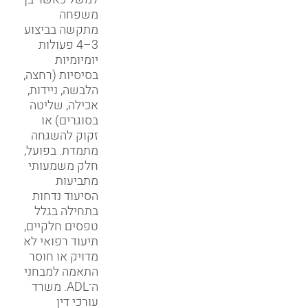
משפחה
מתקשה בביצוע
3–4 פעולות
יומיומיות
בסיסיות (רחצה,
הלבשה, ניידות,
אכילה, שליטה
בסוגרים) או
זקוק להשגחה
מתמדת. בפועל,
חלק משמעותי
מתביעות
הסיעוד נדחות
בתחילה בגלל
טפסים חלקיים,
תיעוד רפואי לא
מדויק או חוסר
התאמה למבחני
ה־ADL. משרד
עורכי דין