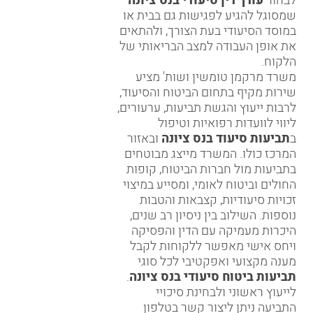
לבחור
עורך דין סיעודי בנס ציונה
שמסוגל להגיע לפגישות גם בבית או
במוסד הסיעודי בעת הצורך, ולהתאים
את אופן העבודה למצב הבריאותי של
הלקוח.
משרד מרקמן טומשין ושות' מציע
שירות מקיף בתחום
הביטוח והסיעוד
,
לרבות ייעוץ והגשת תביעות, ערעורים,
ליווי לוועדות רפואיות וטיפול
ב
תביעות סיעוד בנס ציונה
ובאזור
המרכז כולו. המשרד מייצג מבוטחים
בתביעות מול חברות הביטוח, קופות
החולים וביטוח לאומי, ומסייע במיצוי
זכויות סיעודיות, קצבאות והטבות
נוספות. השילוב בין ניסיון רב שנים,
היכרות מעמיקה עם הדין והפסיקה
ויחס אישי מאפשר ללקוחות לקבל
מענה מקצועי ואפקטיבי לכל סוגי
תביעות ביטוח סיעודי בנס ציונה
.
לייעוץ ראשוני ולבחינת סיכויי
התביעה ניתן ליצור קשר בטלפון