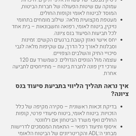
עמוקה עם שיטות הפעולה של חברות הביטוח,
המוסד לביטוח לאומי וקופות החולים.
מעטפת מקצועית מלאה: שילוב מומחים בתחומי
נזיקין, ביטוח לאומי, רפואה וחשבונאות – בית אחד
לכל תביעות הסיעוד בנס ציונה.
יחס אישי ואוזן קשבת ברגעים הקשים: זמינות
וסבלנות לאורך כל הדרך, עם שקיפות מלאה לגבי
סיכויי התיק והשלבים הצפויים.
עוצמה מול הגופים הגדולים: כשמשרד עם 120
עורכי דין פונה לחברת ביטוח – מתייחסים לתביעה
אחרת.
איך נראה תהליך הליווי בתביעת סיעוד בנס
ציונה?
בדיקת זכאות ראשונית – סקירה מקיפה של כלל
הזכויות: ביטוח לאומי, ביטוח סיעודי פרטי, קופות
החולים ואף משרד הביטחון אם רלוונטי.
איסוף ותיעוד רפואי – התאמת המסמכים לדרישות
מבחני ה־ADL והקריטריונים של הביטוח הלאומי