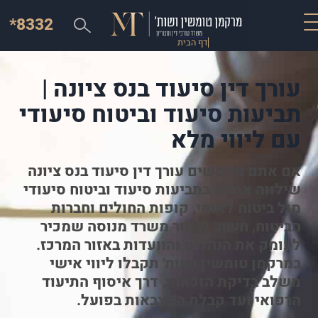
*8332
דף הבית
עורך דין סיעוד בנס ציונה |
תביעות סיעוד וביטוח סיעודי
עם ליווי מלא
אם אתם מחפשים עורך דין סיעוד בנס ציונה
שילווה אתכם בתביעות סיעוד וביטוח סיעודי
מול ביטוח לאומי, קופות החולים וחברות
הביטוח, חשוב לבחור משרד מנוסה שמכיר
לעומק את הנהלים והוועדות באזור המרכז.
במרקמן טומשין ושות' תקבלו ליווי אישי
משלב בדיקת הזכאות, דרך איסוף התיעוד
הרפואי ועד קבלת הקצבאות בפועל.