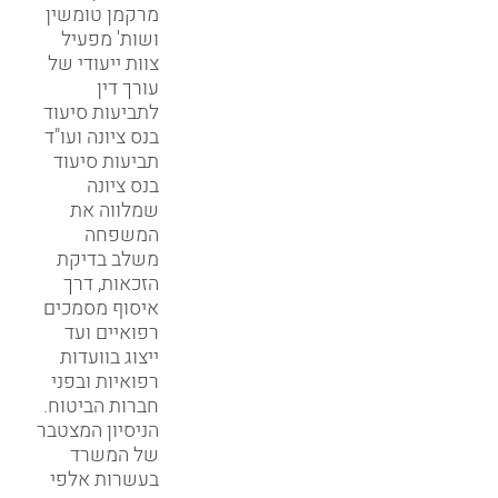
מרקמן טומשין
ושות' מפעיל
צוות ייעודי של
עורך דין
לתביעות סיעוד
בנס ציונה ועו"ד
תביעות סיעוד
בנס ציונה
שמלווה את
המשפחה
משלב בדיקת
הזכאות, דרך
איסוף מסמכים
רפואיים ועד
ייצוג בוועדות
רפואיות ובפני
חברות הביטוח.
הניסיון המצטבר
של המשרד
בעשרות אלפי