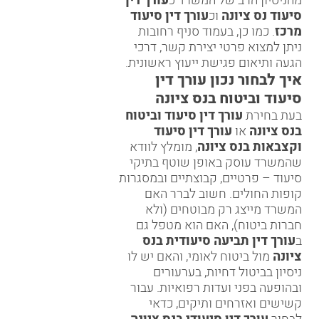
מהניסיון הרב של המשרד כ
עורך דין
סיעוד נס ציונה
וכ
עורך דין סיעוד
מרכז
. כמו כן, בעמוד
סניף רחובות
ניתן למצוא פרטי יצירת קשר, דרכי
הגעה ותיאום פגישת ייעוץ ראשונית.
איך לבחור נכון עורך דין
סיעוד וביטוח בנס ציונה
בעת בחירת
עורך דין סיעוד וביטוח
בנס ציונה
או
עורך דין סיעוד
וקצבאות בנס ציונה
, מומלץ לוודא
שהמשרד עוסק באופן שוטף בתיקי
סיעוד – פרטיים, קבוצתיים ובמסגרות
קופות החולים. חשוב לברר האם
המשרד מייצג רק מבוטחים (ולא
חברות ביטוח), האם הוא מטפל גם
ב
עורך דין תביעה סיעודית בנס
ציונה
מול ביטוח לאומי, והאם יש לו
ניסיון בביטול דחיות, בערעורים
ובהופעה בפני ועדות רפואיות. עבור
קשישים ואזרחים ותיקים, כדאי