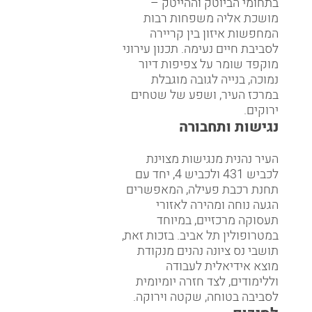
בתחומי הביוטק וההייטק –
מושכת אליה משפחות רבות
המחפשות איזון בין קריירה
לסביבת חיים נעימה. תכנון עירוני
מוקפד שומר על צפיפות דיור
נמוכה, בנייה לגובה מוגבלת
במרכז העיר, ושפע של שטחים
ירוקים.
נגישות ותחבורה
העיר נהנית מנגישות מצוינת
לכביש 431 ולכביש 4, יחד עם
תחנת רכבת פעילה, המאפשרים
הגעה נוחה ומהירה לאזורי
תעסוקה מרכזיים, במיוחד
במטרופולין תל אביב. בזכות זאת,
תושבי נס ציונה נהנים מנקודת
מוצא אידיאלית לעבודה
וללימודים, לצד חזרה יומיומית
לסביבה בטוחה, שקטה וירוקה.