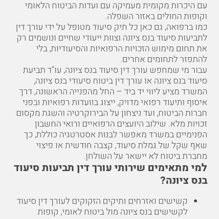
עם היכרות מקומית מעמיקה עם ועדות הביטוח הלאומי
וקופות החולים באזור השפלה.
כמו ברפואה, גם כאן כל תיק סיעוד מטופל על ידי עורך דין
לתביעות סיעוד בנס ציונה וצוות ייעודי שחיים ונושמים רק
את תחום מימוש הזכויות הרפואיות והסיעודיות, בלי
להתפזר לתחומים אחרים.
עבור מי שמחפש עורך דין סיעוד בנס ציונה, עו"ד תביעת
סיעוד בנס ציונה או עורך דין ביטוח סיעודי בנס ציונה,
המשרד מציע ליווי יד ביד – החל מהפנייה הראשונה, דרך
איסוף ותיעוד רפואי מדויק, ייצוג בוועדות רפואיות ובפני
חברות הביטוח, ועד ניצחון על הבירוקרטיה והשגת מקסום
זכויות מלא. שילוב היועצים הרפואיים ורואי החשבון
הפנימיים במשרד מאפשר לבנות אסטרטגיה כוללת, כך
שאף שקל של גמלת סיעוד, קצבה חודשית או פיצוי
מחברת ביטוח לא יישאר על השולחן.
למי מתאימים שירותי עורך דין תביעות סיעוד
בנס ציונה?
קשישים ואזרחים ותיקים הזקוקים לעורך דין סיעוד
לקשישים בנס ציונה מול ביטוח לאומי, קופות