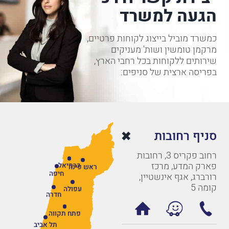
הגעה למשרד
כמשרד מוביל בייצוג לקוחות פרטיים,
מרקמן טומשין ושות' מעניקים
שירותים ללקוחות בכל רחבי הארץ,
בפריסה ארצית של סניפים:
סניף רחובות
רחוב פקריס 3, רחובות
פארק המדע, מרכז
כרמיאל
ראש פינה
חיפה
רורברג, אגף אינשטיין,
קומה 5
עפולה
חדרה
פתח תקווה
תל אביב