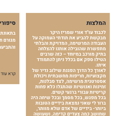
המלצות
סיפורי
לכבוד עו"ד אורי שמריז היקר
בתאונת 
מבקשת להביע את תודתי העמוקה על
מגורם חי
העבודה המרשימה, המדויקת והבלתי
והתביעה
מתפשרת שהובילה אותנו להצלחה
בתיק מורכב במיוחד – כזה שרבים
הטילו ספק אם בכלל ניתן להתמודד
איתו.
לאורך כל הדרך הפגנת שילוב נדיר של
קרא עוד
מקצועיות, חריפות מחשבתית ויכולת
אסטרטגית מרשימה, לצד סבלנות,
זמינות ואנושיות שהתגלו כלא פחות
קריטיות עבורי ברגעי קשים.
בכל מפגש, בכל מסמך ובכל שיחה היה
ברור לי שאני נמצאת בידיים הטובות
ביותר- בידיים של אדם שלא מוותר,
שחושב כמה צעדים קדימה, ושעושה