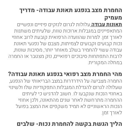
החמרת מצב בנפגע תאונת עבודה- מדריך
מעמיק
תאונות עבודה
עלולות לגרום לנזקים פיזיים ונפשיים
המתאפיינים במגבלות ארוכות טווח, שלעיתים משתנות
לאורך זמן. למרות שהוועדה הרפואית קובעת לרוב אחוזי
נכות קבועים וקבועים לצמיתות, מצבם של נפגעי תאונת
עבודה עשוי להחמיר בשלב מאוחר יותר, מסיבות שונות,
לרבות התפתחות סיבוכים רפואיים, נזק מצטבר או החמרה
במחלה המקורית.
מהי החמרת מצב רפואי בנפגע תאונת עבודה
?
החמרה מצביעה על הידרדרות במצב הבריאותי של הנפגע,
שעלולה לגרום להגדלת המגבלות התפקודיות שלו ולשינוי
באחוזי הנכות שנקבעו לו. חשוב להדגיש כי לעיתים
ההחמרה מתרחשת לאחר שנים מהתאונה, ולכן אחוזי
הנכות הראשוניים לא תמיד משקפים את המצב בפועל
לאורך זמן.
הליך הגשת בקשה להחמרת נכות- שלבים