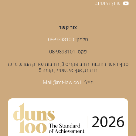
ערוץ היוטיוב
צור קשר
טלפון:
08-9393100
פקס: 08-9393101
סניף ראשי רחובות: רחוב פקריס 3, רחובות פארק המדע, מרכז
רורברג, אגף אינשטיין, קומה 5
מייל:
Mail@mt-law.co.il