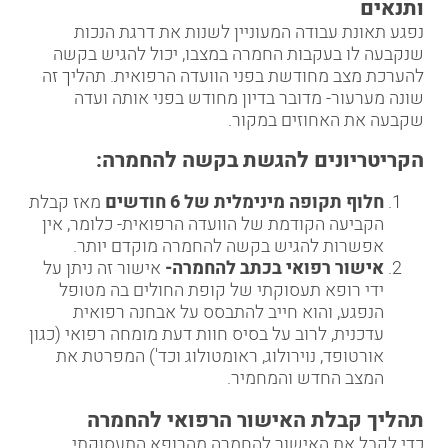
ותנאים
נפגע תאונת עבודה המעוניין לשנות את דרגת הנכות
שנקבעה לו בעקבות החמרה במצבו, יכול להגיש בקשה
להערכת מצב מחודשת בפני הוועדה הרפואית. תהליך זה
שונה מערעור- מדובר בדיון מחודש בפני אותה ועדה
שקבעה את האחוזים במקור.
הקריטריונים להגשת בקשה להחמרה
:
חלוף תקופה מינימלית של 6 חודשים
מאז קבלת
הקביעה הקודמת של הוועדה הרפואית- כלומר, אין
אפשרות להגיש בקשה להחמרה מוקדם יותר.
אישור רפואי בכתב להחמרה-
אישור זה ניתן על
ידי רופא תעסוקתי של קופת החולים בה מטופל
הנפגע, והוא חייב להתבסס על אבחנה רפואית
עדכנית, לרוב על בסיס חוות דעת מומחה רפואי (כגון
אורטופד, נוירולוג, ראומטולוג וכד') המפרטת את
המצב החדש והמחמיר.
תהליך קבלת האישור הרפואי להחמרה
כדי לקבל את האישור להחמרה מהרופא התעסוקתי,