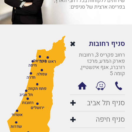
שירותים ללקוחות בכל רחבי הארץ,
בפריסה ארצית של סניפים:
סניף רחובות
רחוב פקריס 3, רחובות
פארק המדע, מרכז
כרמיאל
ראש פינה
חיפה
רורברג, אגף אינשטיין,
קומה 5
עפולה
חדרה
פתח תקווה
תל אביב
סניף תל אביב
רחובות
ירושלים
אשדוד
סניף חיפה
שדרות