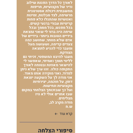
לאורך כל הדרך הפגנת שילוב
נדיר של מקצועיות, חריפות
מחשבתית ויכולת אסטרטגית
מרשימה, לצד סבלנות, זמינות
ואנושיות שהתגלו כלא פחות
קריטיות עבורי ברגעי קשים.
בכל מפגש, בכל מסמך ובכל
שיחה היה ברור לי שאני נמצאת
בידיים הטובות ביותר- בידיים של
אדם שלא מוותר, שחושב כמה
צעדים קדימה, ושעושה מעל
ומעבר כדי להגיע לתוצאה
הצודקת.
מעבר להיבט המשפטי, זכיתי גם
לליווי תומך ואמיתי, שאפשר לי
להישאר מאוזנת ובטוחה לאורך
התקופה כולה. זהו ערך שלא ניתן
למדוד, ואני מוקירה אותו מאוד.
אני מודה לך על השקעה יוצאת
דופן, על חוכמה, יצירתיות
מקצועיות ונחישות.
ועל כך שבזכותך הצלחתי במקום
שבו אחרים אולי לא היו
מצליחים.
מודה מקרב לב,
ש.ח
קרא עוד
סיפורי הצלחה