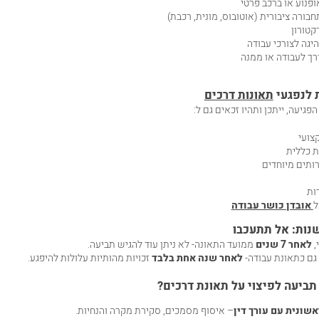
פנוע או ברכב פרטי
בורה ציבורית (אוטובוס, מונית, רכבת)
קטורון
יגה לצורכי עבודה
רך לעבודה או ממנה
ת לנפגעי
תאונות דרכים
גיעה, ייתכן ותהיו זכאים גם ל:
צועי
ת כללית
ותים מיוחדים
ות
ל
אובדן כושר עבודה
נות: אל תתעכבו
,
לאחר 7 שנים
ממועד התאונה- לא ניתן עוד להגיש תביעה.
גם כתאונת עבודה-
לאחר שנה אחת בלבד
זכויות מהותיות עלולות להיפגע.
ביעה לפיצוי על תאונת דרכים
?
שונית עם עורך דין
– איסוף מסמכים, סקירת מקרה והנחיות.