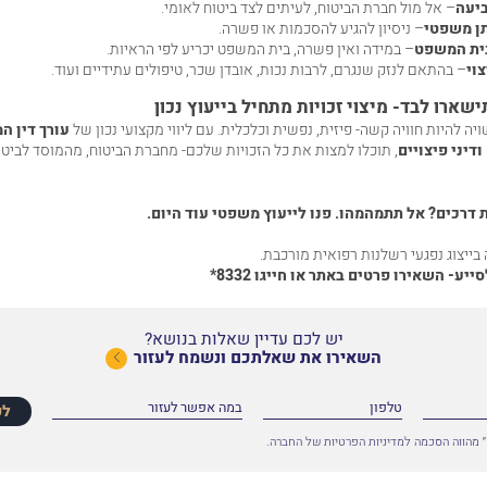
יעה
– אל מול חברת הביטוח, לעיתים לצד ביטוח לאומי.
ן משפטי
– ניסיון להגיע להסכמות או פשרה.
ית המשפט
– במידה ואין פשרה, בית המשפט יכריע לפי הראיות.
וי
– בהתאם לנזק שנגרם, לרבות נכות, אובדן שכר, טיפולים עתידיים ועוד.
שארו לבד- מיצוי זכויות מתחיל בייעוץ נכון
ה להיות חוויה קשה- פיזית, נפשית וכלכלית. עם ליווי מקצועי נכון של
עורך דין ה
דיני פיצויים
, תוכלו למצות את כל הזכויות שלכם- מחברת הביטוח, מהמוסד לביטו
דרכים? אל תתמהמהו. פנו לייעוץ משפטי עוד היום.
ייצוג נפגעי רשלנות רפואית מורכבת.
סייע-
השאירו פרטים באתר
או חייגו
8332*
יש לכם עדיין שאלות בנושא?
השאירו את שאלתכם ונשמח לעזור
לפ
 מהווה הסכמה למדיניות הפרטיות של החברה.