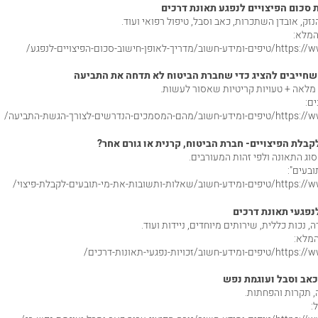
 סכום הפיצויים לנפגע תאונת דרכים
זק, אובדן השתכרות, כאב וסבל, טיפול רפואי ועוד.
המלא:
לאופן-חישוב-סכום-הפיצויים-לנפגע/
חייבים להציג כדי שחברת הביטוח לא תדחה את התביעה
לאה + טעויות קריטיות שאסור לעשות.
ם:
סמכים-הנדרשים-לצורך-הגשת-התביעה/
קבלת הפיצויים- חברת הביטוח, קרנית או גורם אחר
?
סוג התאונה ולפי זהות המעורבים.
ובעים":
תשובות-את-מי-תובעים-לקבלת-פיצוי/
לנפגעי תאונת דרכים
, נכות כללית, שירותים מיוחדים, ניידות ועוד.
המלא:
/זכויות-נפגעי-תאונות-דרכים/
כאב וסבל ועוגמת נפש
, תקרות והפחתות.
: