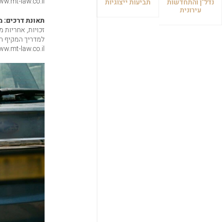
https://www.mt-law.co.il/טיפים-ומידע-חשוב/גובה-הפי
נדל"ן והתחדשות
תביעות ייצוגיות
עירונית
תאונת דרכים: 
זכויות, אחריות 
למדריך המקיף ה
https://www.mt-law.co.il/טיפים-ומידע-חשוב/תאונת-ד