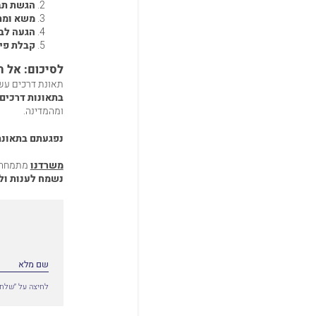
הגשת תב
משא ומת
הגעה לב
קבלת פיצ
לסיכום: אל תי
תאונת דרכים עשוי
בתאונות דרכים ו
ומהמדינה.
נפגעתם בתאונת 
משרדנו
מתמחה ב
נשמח לענות ול
לחיצה על ״שלח״