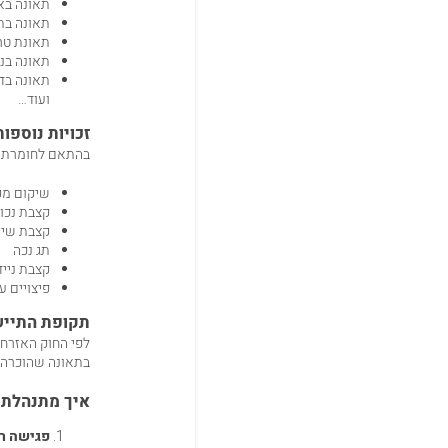
תאונה באו
תאונה בתח
תאונת טר
תאונה בנה
תאונה בד
ועוד…
זכויות נוספו
בהתאם לחומרת הפ
שיקום מק
קצבת נכו
קצבת שיר
תג נכה
קצבת נייד
פיצויים ע
תקופת התייש
לפי החוק האזרחי
בתאונה שהוכרה 
איך מתנהלת ת
פגישה רא