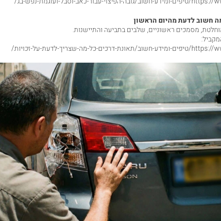
צוי-עבור-כאב-וסבל-ועוגמת-נפש-בג/
מה חשוב לדעת מהיום הראשון
מוחלטת, מסמכים ראשוניים, שלבים בתביעה והתיישנות.
מקביל:
רכים-כל-מה-שצריך-לדעת-על-זכויות/