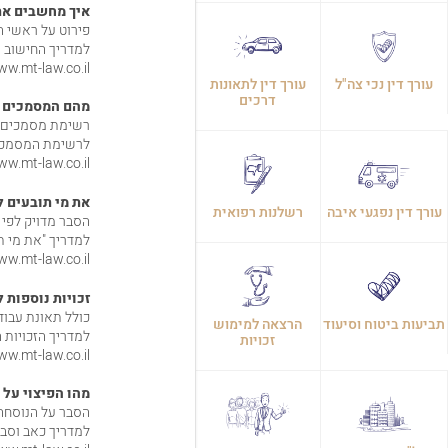
איך מחשבים את
פירוט על ראשי הנ
למדריך החישוב 
https://www.mt-law.co.il/טיפים-ומידע-חשוב/מדריך-
עורך דין נכי צה"ל
עורך דין לתאונות
דרכים
מהם המסמכים ש
רשימת מסמכים מ
לרשימת המסמכי
https://www.mt-law.co.il/טיפים-ומידע-חשוב/מהם-המ
את מי תובעים ל
עורך דין נפגעי איבה
רשלנות רפואית
הסבר מדויק לפי 
למדריך "את מי ת
https://www.mt-law.co.il/טיפים-ומידע-חשוב/שאלות-ו
זכויות נוספות 
כולל תאונת עבודה
תביעות ביטוח וסיעוד
הרצאה למימוש
למדריך הזכויות 
זכויות
https://www.mt-law.co.il/טיפים-ומידע-חשוב
מהו הפיצוי על 
הסבר על הנוסחה
למדריך כאב וסבל