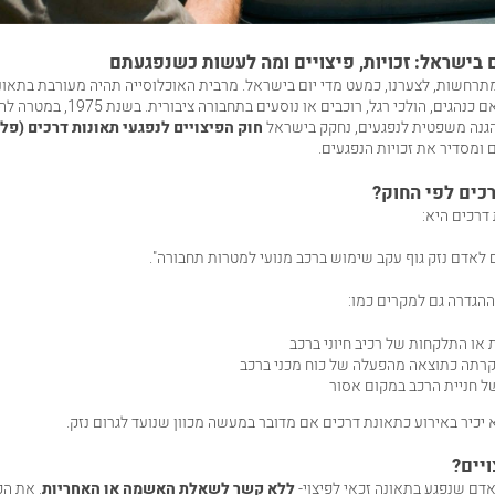
 בישראל: זכויות, פיצויים ומה לעשות כשנפגעתם
רחשות, לצערנו, כמעט מדי יום בישראל. מרבית האוכלוסייה תהיה מעורבת בתאו
של החיים – בין אם כנהגים, הולכי רגל, רוכבים או נוסעים 
הגנה משפטית לנפגעים, נחקק בישראל
חוק הפיצויים לנפגעי תאונות דרכים (פלת
 ומסדיר את זכויות הנפגעים.
כים לפי החוק
?
 דרכים היא:
 לאדם נזק גוף עקב שימוש ברכב מנועי למטרות תחבורה".
הגדרה גם למקרים כמו:
או התלקחות של רכיב חיוני ברכב
רתה כתוצאה מהפעלה של כוח מכני ברכב
ל חניית הרכב במקום אסור
 יכיר באירוע כתאונת דרכים אם מדובר במעשה מכוון שנועד לגרום נזק.
ויים
?
דם שנפגע בתאונה זכאי לפיצוי-
ללא קשר לשאלת האשמה או האחריות
. את ה