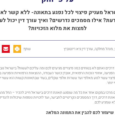
ראל מעניק פיצוי לכל נפגע בתאונה- ללא קשר לא
ת? אילו מסמכים נדרשים? ואיך עורך דין יכול לע
למצות את מלוא הזכויות
?
מנהל מחלקה, עורך דין גיא רינטוביץ
שתף:
רכים ואתם לא בטוחים כמה פיצויים מגיעים לכם ומה עליכם לעשות? בישראל גובה
גיעה, אחוזי הנכות הרפואית, אובדן כושר העבודה, ההוצאות הרפואיות והפגיעה ב
יצוי עשוי לנוע מאלפי ועד עשרות אלפי שקלים, בעוד שבתאונות קשות הוא עשוי 
יותר.
 מרכז במקום אחד את כל מה שנפגע תאונת דרכים בישראל חייב להכיר – החל מה
ת דרכים, דרך המסמכים הקריטיים לתביעה, ועד לזכויות נוספות שיכולות להגדי
א שמגיע לכם.
שיעזור לכם להבין את התמונה המלאה