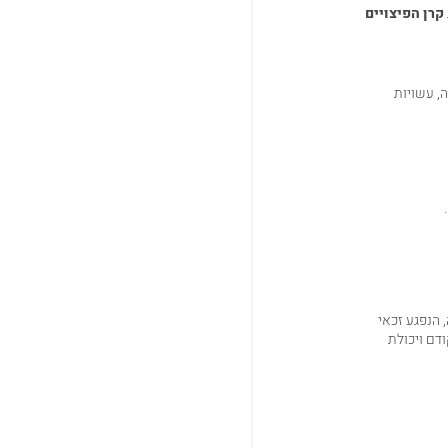
קרן הפיצויים
, עשויות
 הנפגע זכאי
דם ויכולת