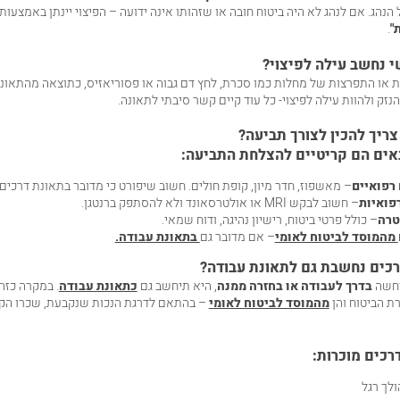
הנהג. אם לנהג לא היה ביטוח חובה או שזהותו אינה ידועה – הפיצוי יינתן באמצעות
ת
"
.
 נחשב עילה לפיצוי
?
ות או התפרצות של מחלות כמו סכרת, לחץ דם גבוה או פסוריאזיס, כתוצאה מהתאונה
זק ולהוות עילה לפיצוי- כל עוד קיים קשר סיבתי לתאונה.
ריך להכין לצורך תביעה
?
ים הם קריטיים להצלחת התביעה:
רפואיים
– מאשפוז, חדר מיון, קופת חולים. חשוב שיפורט כי מדובר בתאונת דרכים.
פואיות
– חשוב לבקש MRI או אולטרסאונד ולא להסתפק ברנטגן.
טרה
– כולל פרטי ביטוח, רישיון נהיגה, ודוח שמאי.
מהמוסד לביטוח לאומי
– אם מדובר גם
בתאונת עבודה.
רכים נחשבת גם לתאונת עבודה
?
רחשה
בדרך לעבודה או בחזרה ממנה
, היא תיחשב גם
כתאונת עבודה
. במקרה כזה,
רת הביטוח והן
מהמוסד לביטוח לאומי
– בהתאם לדרגת הנכות שנקבעת, שכרו הקו
דרכים מוכרות
:
לך רגל