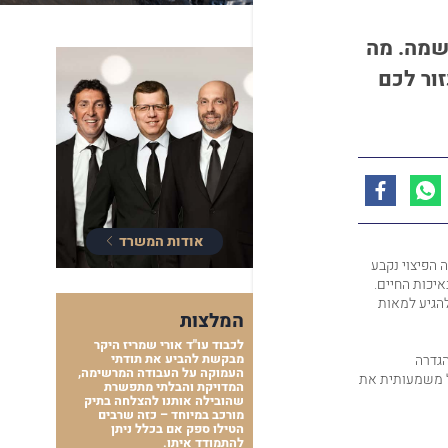
שמה. מה
זור לכם
אודות המשרד
 הפיצוי נקבע
איכות החיים.
להגיע למאות
המלצות
לכבוד עו"ד אורי שמריז היקר
הגדרה
מבקשת להביע את תודתי
העמוקה על העבודה המרשימה,
ל משמעותית את
המדויקת והבלתי מתפשרת
שהובילה אותנו להצלחה בתיק
מורכב במיוחד – כזה שרבים
הטילו ספק אם בכלל ניתן
להתמודד איתו.