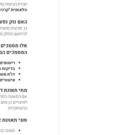
חברת הביטוח של 
הלאומית "קרני
האם נזק נפשי
כן. פגיעות נפשי
להיחשב כחלק מהנ
אלו מסמכים צ
המסמכים הבא
רישומים 
בדיקות ר
דו"ח מש
אישורים
מתי תאונת ד
אם התאונה הת
לפיצויים הן מחב
ההשתכרות.
סוגי תאונות 
תאונה כהו