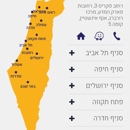
רחוב פקריס 3, רחובות
פארק המדע, מרכז
כרמיאל
ראש פינה
חיפה
רורברג, אגף אינשטיין,
קומה 5
עפולה
חדרה
פתח תקווה
תל אביב
סניף תל אביב
רחובות
ירושלים
אשדוד
סניף חיפה
שדרות
סניף ירושלים
באר שבע
פתח תקווה
סניף חדרה