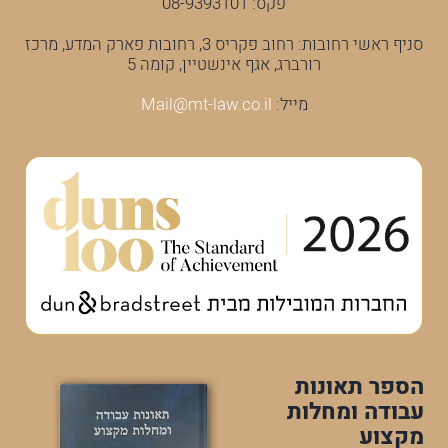
פקס: 08-9393101
סניף ראשי רחובות: רחוב פקריס 3, רחובות פארק המדע, מרכז
רורברג, אגף אינשטיין, קומה 5
מייל:
Mail@mt-law.co.il
הספר תאונות
עבודה ומחלות
מקצוע