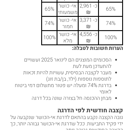
כ- 2,961
אי- כושר
65%
65%
₪
משמעותי
כ- 3,371
אי- כושר
74%
74%
₪
חמור
כ- 4,556
אי- כושר
100%
100%
₪
מלא
הערות חשובות לטבלה
:
הסכומים המוצגים הם לינואר 2025 ועשויים
להתעדכן מעת לעת
מעבר לקצבה הבסיסית, עשויות להיות זכאות
לתוספות נוספות (ילד, בן/בת זוג)
בדרגת 74% ומעלה יש פטור מתשלום דמי ביטוח
לאומי
מבחן ההכנסה חל בצורה שונה בכל דרגה
קצבה חודשית לפי הדרגה
גובה הקצבה נקבע בהתאם לדרגת אי-הכושר שנקבעה על
ידי פקיד התביעות. ככל שדרגת אי-הכושר גבוהה יותר, כך