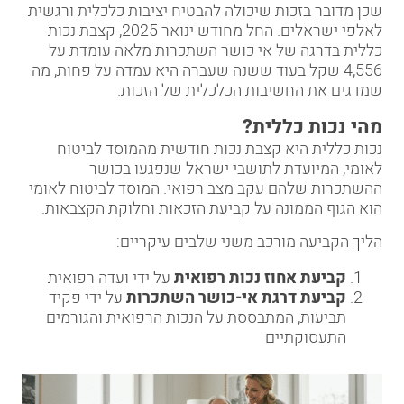
שכן מדובר בזכות שיכולה להבטיח יציבות כלכלית ורגשית
לאלפי ישראלים. החל מחודש ינואר 2025, קצבת נכות
כללית בדרגה של אי כושר השתכרות מלאה עומדת על
4,556 שקל בעוד ששנה שעברה היא עמדה על פחות, מה
שמדגים את החשיבות הכלכלית של הזכות.
מהי נכות כללית
?
נכות כללית היא קצבת נכות חודשית מהמוסד לביטוח
לאומי, המיועדת לתושבי ישראל שנפגעו בכושר
ההשתכרות שלהם עקב מצב רפואי. המוסד לביטוח לאומי
הוא הגוף הממונה על קביעת הזכאות וחלוקת הקצבאות.
הליך הקביעה מורכב משני שלבים עיקריים:
קביעת אחוז נכות רפואית
על ידי ועדה רפואית
קביעת דרגת אי-כושר השתכרות
על ידי פקיד
תביעות, המתבססת על הנכות הרפואית והגורמים
התעסוקתיים