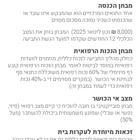
מבחן הכנסה
אחד התנאים המרכזיים הוא שהמבקש אינו עובד או
שהכנסתו כשכיר נמוכה מסכום מסוים
(8,000 ₪ נכון לינואר 2025). המבחן בוחן את המצב
הכלכלי 12 החודשים שקדמו למועד הגשת התביעה.
מבחן הנכות הרפואית
כחלק מהליך התביעה לנכות כללית, מוזמנים לוועדות
רפואיות במוסד לביטוח לאומי. מבחן הנכות הרפואית קובע
רף מינימלי של 60% נכות רפואית משוכללת כתנאי סף
לבחינת אי הכושר. (במקרים מסוימים די ב-40% נכות
רפואית כדי לעמוד במבחן זה).
מצב אי הכושר
מבחן סובייקטיבי בו חובה להוכיח כי קיים מצב רפואי (פיזי,
נפשי או שכלי) שפוגע משמעותית ביכולת להשתכר (מעל
50%)
זכאות מיוחדת לעקרות בית
עקרות בית זכאיות לנכות כללית גם אם הן לא עבדו בעבר,