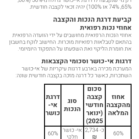
רק מי שנקבעה לו דרגת אי-כושר גדולה מ-50% (60%,
65%, 74% או 100%) יהיה זכאי לקצבה חודשית.
קביעת דרגת הנכות והקצבה
אחוזי נכות רפואית
אחוזי הנכות הרפואית מחושבים על ידי הוועדה הרפואית
בהתאם לטבלאות רפואיות מוכרות. החישוב לוקח בחשבון
את חומרת הליקוי ואת השפעתו על התפקוד היומיומי.
דרגות אי-כושר וסכומי הקצבאות
המערכת מכירה בארבע דרגות עיקריות של אי-כושר
השתכרות, כאשר כל דרגה מזכה בקצבה חודשית שונה:
סכום
אחוז
קצבה
דרגת
סוג
מהקצבה
חודשי
אי-
הנכות
המלאה
(ינואר
כושר
2025)
כ- 2,734
אי- כושר
60%
60%
₪
חלקי