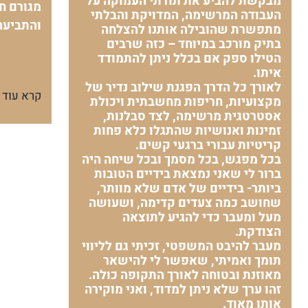
מבקשת להביע את תודתי העמוקה על
מגורם חי
העבודה המרשימה, המדויקת והבלתי
והתביעה
מתפשרת שהובילה אותנו להצלחה
בתיק מורכב במיוחד – כזה שרבים
הטילו ספק אם בכלל ניתן להתמודד
איתו.
לאורך כל הדרך הפגנת שילוב נדיר של
קרא עוד
מקצועיות, חריפות מחשבתית ויכולת
אסטרטגית מרשימה, לצד סבלנות,
זמינות ואנושיות שהתגלו כלא פחות
קריטיות עבורי ברגעי קשים.
בכל מפגש, בכל מסמך ובכל שיחה היה
ברור לי שאני נמצאת בידיים הטובות
ביותר- בידיים של אדם שלא מוותר,
שחושב כמה צעדים קדימה, ושעושה
מעל ומעבר כדי להגיע לתוצאה
הצודקת.
מעבר להיבט המשפטי, זכיתי גם לליווי
תומך ואמיתי, שאפשר לי להישאר
מאוזנת ובטוחה לאורך התקופה כולה.
זהו ערך שלא ניתן למדוד, ואני מוקירה
אותו מאוד.