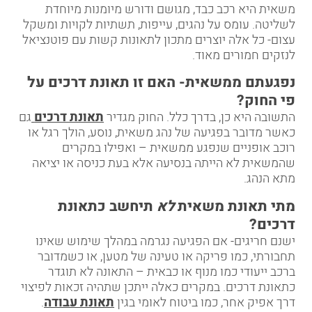
משאית היא רכב כבד, מגושם ודורש מיומנות מיוחדת
לשליטה. עומס על נהגים, עייפות, תשתיות לקויות ומשקל
עצום- כל אלה יוצרים מתכון לתאונות קשות עם פוטנציאל
לנזקים חמורים מאוד.
נפגעתם ממשאית- האם זו תאונת דרכים על
פי החוק
?
התשובה היא כן, בדרך כלל. החוק מגדיר
תאונת דרכים
גם
כאשר מדובר בפגיעה של נהג משאית, נוסע, הולך רגל או
רוכב אופניים שנפגע ממשאית – ואפילו במקרים
שהמשאית לא הייתה בנסיעה אלא בעת כניסה או יציאה
מתא הנהג.
מתי תאונת משאית
לא
תיחשב כתאונת
דרכים
?
ישנם חריגים- אם הפגיעה נגרמה במהלך שימוש שאינו
תחבורתי, כמו פריקה או טעינה של מטען, או כשמדובר
ברכב ייעודי כמו מנוף או כבאית – התאונה לא תוגדר
כתאונת דרכים. במקרים כאלה ייתכן שתהיה זכאות לפיצוי
דרך אפיק אחר, כמו ביטוח לאומי בגין
תאונת עבודה
.