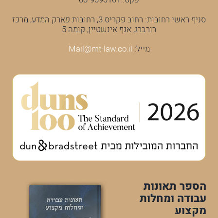
סניף ראשי רחובות: רחוב פקריס 3, רחובות פארק המדע, מרכז
רורברג, אגף אינשטיין, קומה 5
מייל:
Mail@mt-law.co.il
הספר תאונות
עבודה ומחלות
מקצוע