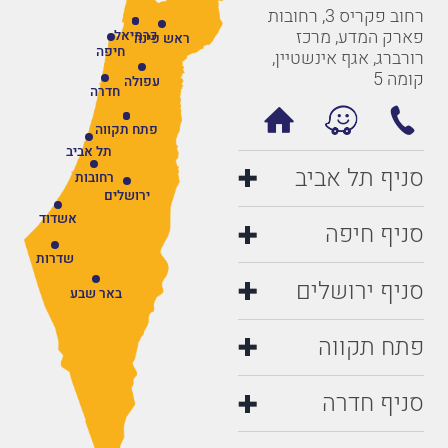
רחוב פקריס 3, רחובות
פארק המדע, מרכז
כרמיאל
ראש פינה
חיפה
רורברג, אגף אינשטיין,
קומה 5
עפולה
חדרה
פתח תקווה
תל אביב
סניף תל אביב
רחובות
ירושלים
אשדוד
סניף חיפה
שדרות
סניף ירושלים
באר שבע
פתח תקווה
סניף חדרה