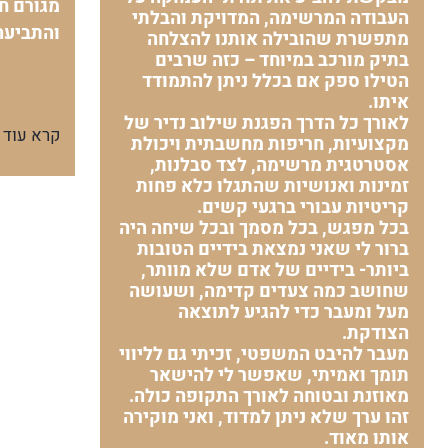
מגורם חי
העבודה המרשימה, המדויקת והבלתי
והתביעה
מתפשרת שהובילה אותנו להצלחה
בתיק מורכב במיוחד – כזה שרבים
הטילו ספק אם בכלל ניתן להתמודד
איתו.
לאורך כל הדרך הפגנת שילוב נדיר של
קרא עוד
מקצועיות, חריפות מחשבתית ויכולת
אסטרטגית מרשימה, לצד סבלנות,
זמינות ואנושיות שהתגלו כלא פחות
קריטיות עבורי ברגעי קשים.
בכל מפגש, בכל מסמך ובכל שיחה היה
ברור לי שאני נמצאת בידיים הטובות
ביותר- בידיים של אדם שלא מוותר,
שחושב כמה צעדים קדימה, ושעושה
מעל ומעבר כדי להגיע לתוצאה
הצודקת.
מעבר להיבט המשפטי, זכיתי גם לליווי
תומך ואמיתי, שאפשר לי להישאר
מאוזנת ובטוחה לאורך התקופה כולה.
זהו ערך שלא ניתן למדוד, ואני מוקירה
אותו מאוד.