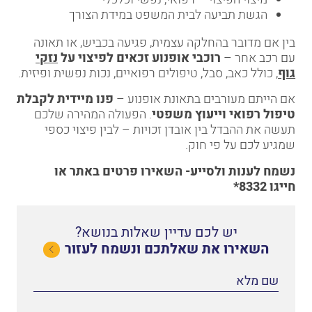
הגשת תביעה לבית המשפט במידת הצורך
בין אם מדובר בהחלקה עצמית, פגיעה בכביש, או תאונה
עם רכב אחר –
רוכבי אופנוע זכאים לפיצוי על
נזקי
גוף
, כולל כאב, סבל, טיפולים רפואיים, נכות נפשית ופיזית.
אם הייתם מעורבים בתאונת אופנוע –
פנו מיידית לקבלת
טיפול רפואי וייעוץ משפטי
. הפעולה המהירה שלכם
תעשה את ההבדל בין אובדן זכויות – לבין פיצוי כספי
שמגיע לכם על פי חוק.
נשמח לענות ולסייע-
השאירו פרטים באתר
או
חייגו
8332*
יש לכם עדיין שאלות בנושא?
השאירו את שאלתכם ונשמח לעזור