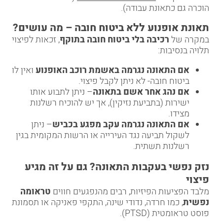
הוכרה גם כתאונת עבודה).
תאונת אופנוע ללא ביטוח חובה – מה עושים
?
במקרה של
רכיבה בלי ביטוח חובה בתוקף
, זכאות לפיצוי
תלויה בנסיבות:
אם התאונה נגרמה באשמת רוכב האופנוע
ואין לו
ביטוח חובה- לא ניתן לקבל פיצוי.
אם נהג אחר אשם בתאונה
– ניתן לתבוע אותו
ישירות (בתביעת נזיקין), אך יש להוכיח רשלנות
מצידו.
אם התאונה נגרמה עקב מפגע בכביש
– ניתן
לשקול תביעה נגד העירייה או הרשות המקומית בגין
רשלנות תשתית.
נזק נפשי בעקבות התאונה? גם על זה מגיע
פיצוי
מלבד הפציעות הפיזיות, רבים מהנפגעים חווים
טראומה
נפשית
, כמו חרדה, נדודי שינה, התקפי פאניקה או תסמונת
פוסט טראומטית (PTSD).