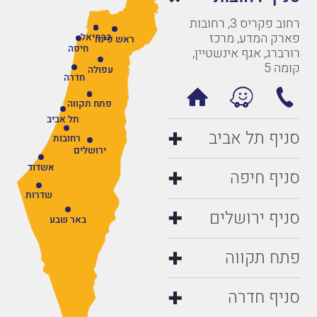
רחוב פקריס 3, רחובות
פארק המדע, מרכז
כרמיאל
ראש פינה
חיפה
רורברג, אגף אינשטיין,
קומה 5
עפולה
חדרה
פתח תקווה
תל אביב
סניף תל אביב
רחובות
ירושלים
אשדוד
סניף חיפה
שדרות
סניף ירושלים
באר שבע
פתח תקווה
סניף חדרה