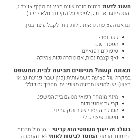
חשוב לדעת
: ביטוח חובה שונה מביטוח מקיף או צד ג',
והוא מיועד אך ורק לפיצוי על נזקי גוף (ולא לרכב).
גם אם הפציעות נראות קלות, ניתן לקבל פיצוי בגין:
כאב וסבל
הפסדי שכר
טיפולים רפואיים
ואף קצבת נכות, אם נותרה נכות צמיתה
תאונה קשה? מגישים תביעה לבית המשפט
במקרה של פציעה משמעותית (כגון שבר, פגיעת גב או
ראש), יש להגיש תביעה משפטית. תהליך זה כולל:
מינוי מומחה רפואי מטעם בית המשפט
קביעת אחוזי נכות
הערכת הפסדי שכר ונזק עתידי
חישוב פיצוי כולל
בשלב זה ייעוץ משפטי הוא קריטי
– הן מול חברות
הביטוח והן מול
המוסד לביטוח לאומי
(אם התאונה