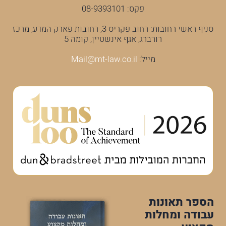
פקס: 08-9393101
סניף ראשי רחובות: רחוב פקריס 3, רחובות פארק המדע, מרכז
רורברג, אגף אינשטיין, קומה 5
מייל:
Mail@mt-law.co.il
הספר תאונות
עבודה ומחלות