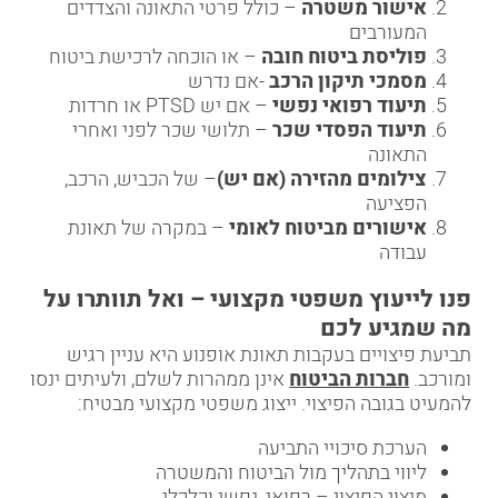
אישור משטרה
– כולל פרטי התאונה והצדדים
המעורבים
פוליסת ביטוח חובה
– או הוכחה לרכישת ביטוח
מסמכי תיקון הרכב
-אם נדרש
תיעוד רפואי נפשי
– אם יש PTSD או חרדות
תיעוד הפסדי שכר
– תלושי שכר לפני ואחרי
התאונה
צילומים מהזירה (אם יש)
– של הכביש, הרכב,
הפציעה
אישורים מביטוח לאומי
– במקרה של תאונת
עבודה
פנו לייעוץ משפטי מקצועי – ואל תוותרו על
מה שמגיע לכם
תביעת פיצויים בעקבות תאונת אופנוע היא עניין רגיש
ומורכב.
חברות הביטוח
אינן ממהרות לשלם, ולעיתים ינסו
להמעיט בגובה הפיצוי. ייצוג משפטי מקצועי מבטיח:
הערכת סיכויי התביעה
ליווי בתהליך מול הביטוח והמשטרה
מיצוי הפיצוי – רפואי, נפשי וכלכלי