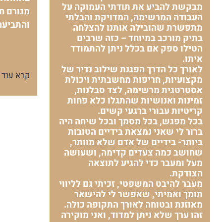
מבקשת להביע את תודתי העמוקה על
מגורם חי
העבודה המרשימה, המדויקת והבלתי
והתביעה
מתפשרת שהובילה אותנו להצלחה
בתיק מורכב במיוחד – כזה שרבים
הטילו ספק אם בכלל ניתן להתמודד
איתו.
לאורך כל הדרך הפגנת שילוב נדיר של
קרא עוד
מקצועיות, חריפות מחשבתית ויכולת
אסטרטגית מרשימה, לצד סבלנות,
זמינות ואנושיות שהתגלו כלא פחות
קריטיות עבורי ברגעי קשים.
בכל מפגש, בכל מסמך ובכל שיחה היה
ברור לי שאני נמצאת בידיים הטובות
ביותר- בידיים של אדם שלא מוותר,
שחושב כמה צעדים קדימה, ושעושה
מעל ומעבר כדי להגיע לתוצאה
הצודקת.
מעבר להיבט המשפטי, זכיתי גם לליווי
תומך ואמיתי, שאפשר לי להישאר
מאוזנת ובטוחה לאורך התקופה כולה.
זהו ערך שלא ניתן למדוד, ואני מוקירה