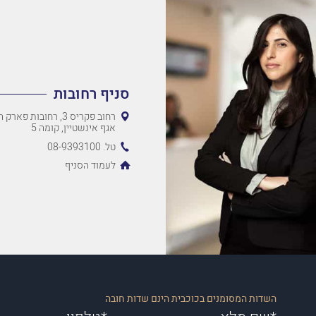
סניף רחובות
רחוב פקריס 3, רחובות 
אגף אינשטיין, קומה 5
טל. 08-9393100
לעמוד הסניף
השדות המסומנים בכוכבית הינם שדות חובה