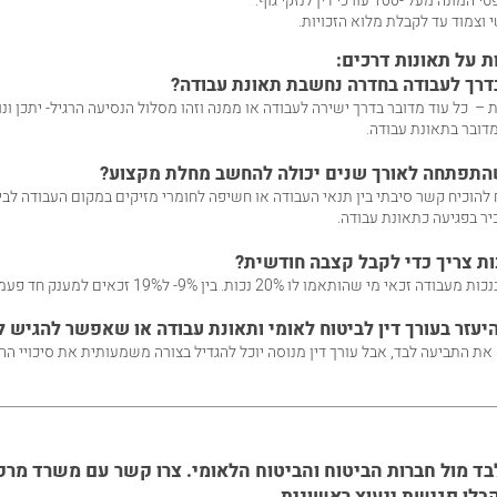
מעל -100 עורכי דין לנזקי גוף.
י וצמוד עד לקבלת מלוא הזכויות.
 על תאונות דרכים:
דרך לעבודה בחדרה נחשבת תאונת עבודה?
ת – כל עוד מדובר בדרך ישירה לעבודה או ממנה וזהו מסלול הנסיעה הרגיל- יתכן ונ
דובר בתאונת עבודה.
תפתחה לאורך שנים יכולה להחשב מחלת מקצוע?
ח להוכיח קשר סיבתי בין תנאי העבודה או חשיפה לחומרי מזיקים במקום העבודה ל
יר בפגיעה כתאונת עבודה.
ות צריך כדי לקבל קצבה חודשית?
אי מי שהותאמו לו 20% נכות. בין 9%- ל19% זכאים למענק חד פעמי.
עזר בעורך דין לביטוח לאומי ותאונת עבודה או שאפשר להגיש ל
 את התביעה לבד, אבל עורך דין מנוסה יוכל להגדיל בצורה משמעותית את סיכויי הה
בד מול חברות הביטוח והביטוח הלאומי. צרו קשר עם
משרד מרקמ
קבלו פגישת ייעוץ ראשונית.