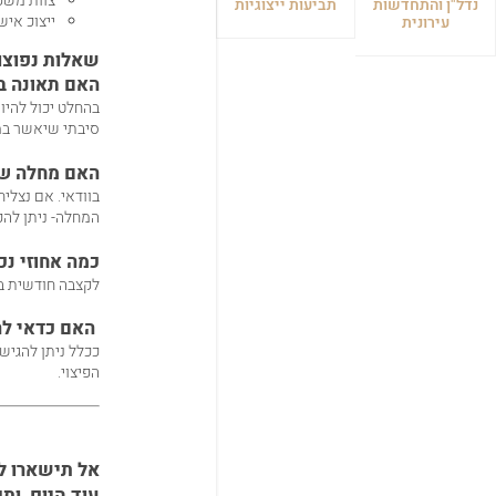
צוות משפטי המונה 
נדל"ן והתחדשות
תביעות ייצוגיות
ייצוכ איש
עירונית
שאלות נפוצות
האם תאונה ב
בהחלט יכול להיו
סיבתי שיאשר במ
האם מחלה שה
בוודאי. אם נצלי
המחלה- ניתן להכ
כמה אחוזי נכ
לקצבה חודשית בנכות מעבודה זכ
האם כדאי להי
ככלל ניתן להגיש
הפיצוי.
אל תישארו ל
עוד היום, ות