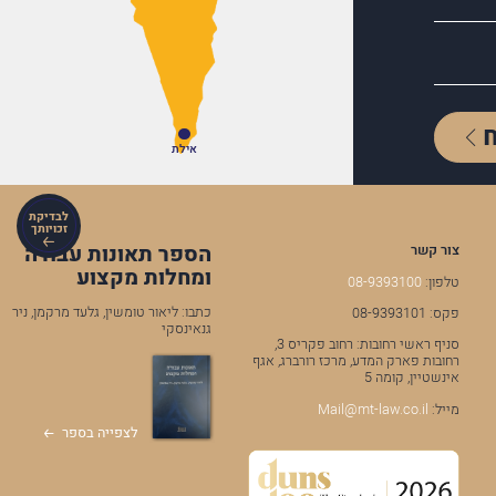
אילת
לבדיקת
זכויותך
הספר תאונות עבודה
צור קשר
ומחלות מקצוע
טלפון:
08-9393100
כתבו: ליאור טומשין, גלעד מרקמן, ניר
פקס: 08-9393101
גנאינסקי
סניף ראשי רחובות: רחוב פקריס 3,
רחובות פארק המדע, מרכז רורברג, אגף
אינשטיין, קומה 5
מייל:
Mail@mt-law.co.il
לצפייה בספר