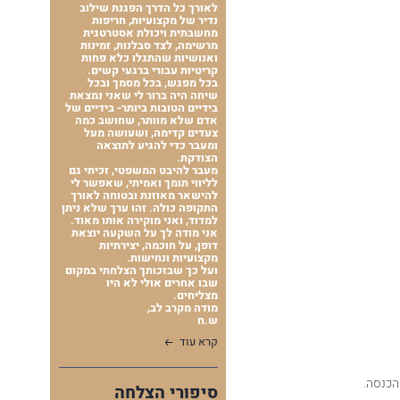
לאורך כל הדרך הפגנת שילוב
נדיר של מקצועיות, חריפות
מחשבתית ויכולת אסטרטגית
מרשימה, לצד סבלנות, זמינות
ואנושיות שהתגלו כלא פחות
קריטיות עבורי ברגעי קשים.
בכל מפגש, בכל מסמך ובכל
שיחה היה ברור לי שאני נמצאת
בידיים הטובות ביותר- בידיים של
אדם שלא מוותר, שחושב כמה
צעדים קדימה, ושעושה מעל
ומעבר כדי להגיע לתוצאה
הצודקת.
מעבר להיבט המשפטי, זכיתי גם
לליווי תומך ואמיתי, שאפשר לי
להישאר מאוזנת ובטוחה לאורך
התקופה כולה. זהו ערך שלא ניתן
למדוד, ואני מוקירה אותו מאוד.
אני מודה לך על השקעה יוצאת
דופן, על חוכמה, יצירתיות
מקצועיות ונחישות.
ועל כך שבזכותך הצלחתי במקום
שבו אחרים אולי לא היו
מצליחים.
מודה מקרב לב,
ש.ח
קרא עוד
הכנסה.
סיפורי הצלחה