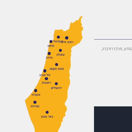
כרמיאל
ראש פינה
חיפה
פארק המדע, מרכז רורברג,
עפולה
חדרה
פתח תקווה
תל אביב
רחובות
ירושלים
אשדוד
שדרות
באר שבע