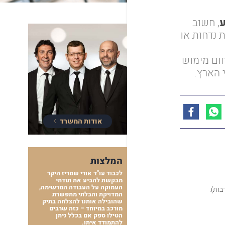
, חשוב
 נדחות או
חום מימוש
 הארץ.
אודות המשרד
המלצות
לכבוד עו"ד אורי שמריז היקר
מבקשת להביע את תודתי
העמוקה על העבודה המרשימה,
ות).
המדויקת והבלתי מתפשרת
שהובילה אותנו להצלחה בתיק
מורכב במיוחד – כזה שרבים
הטילו ספק אם בכלל ניתן
להתמודד איתו.