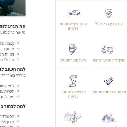
עורך דין נכי צה"ל
עורך דין לתאונות
מה מגיע לנפ
דרכים
מי שהוכר כנפגע 
קצבת נכו
מימון טיפ
זכויות מס
תגבולי בי
עורך דין נפגעי איבה
רשלנות רפואית
למה חשוב לבח
בחירה בעורך דין
ליויי אישי
הכרות עם 
תביעות ביטוח וסיעוד
הרצאה למימוש
זכויות
טיפול מק
למה לבחור בנ
המשרד הג
נסיון של 