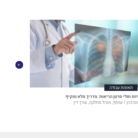
תאונות עבודה
נזקי גוף
יות חולי סרטן הריאות: מדריך מלא ומקיף
יצירת תקדימ
נכי צה״ל וכו
ס כהן / שותף, מנהל מחלקה, עורך דין
חן לוי / שות