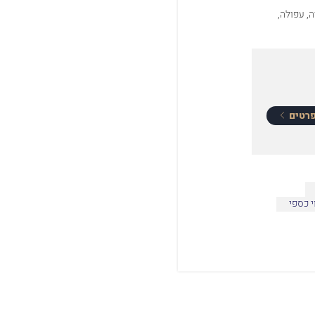
, עפולה,
רטים
י כספי