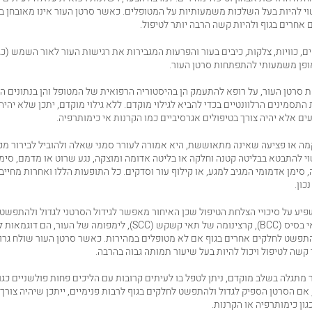
י להיות בעל השלכות משמעותיות על המטופלים. כאשר סרטן העור אינו מאובחן בז
חרים בגוף ולהיות קשה הרבה יותר לטיפול.
ם, כוויות, צלקות, כיבים בעור והפרעות המגבירות את רגישות העור לאור השמש (כגו
אופן משמעותי להתפתחות סרטן העור.
את סרטן העור, על רופא להתעמק הן בהיסטוריה הרפואית של המטופל והן בנתונים הא
התסמינים הרלוונטיים בכדי להביא לגילוי מוקדם. ללא גילוי מוקדם, יתכן שלא יהיה
עים אלא יהיה צורך בטיפולים אגרסיביים כמו הקרנות אי כימותרפיה.
מה או פציעה שאינה מתאוששת, היא אמורה לעורר סמני שאלה ולהוביל לבירור מקי
 להתבטא בבליטה קטנה וחלקה או בליטה אדומה ומוצקה, נגע שרוט או מדמם, סימן
ימן אדמומי המגיב למגע, או קילוף עור וסדקים. כל התופעות הללו ואחרות מחייבו
כון.
פיע על סיכויי הצלחת הטיפול שכן האיחור מאפשר לגידול הסרטני לגדול ולהתפשט.
קרצינומה של תאי בסיס (BCC), קרצינומה של תאי קשקש (SCC), לימפומה של ה
תפשט לחלקים אחרים בגוף אם לא מטופלים במהירות. כאשר סרטן העור שולח גרור
 קשה לטיפול ויכול להיות בעל שיעור תמותה גבוה בהרבה.
מתגלה בשלב מוקדם, ניתן לטפל בו לעיתים קרובות עם הליכים פחות פולשניים כגון 
 אם הסרטן הספיק לגדול ולהתפשט לחלקים בגוף לרבות פנימיים, ייתכן שיהיה צורך 
גון כימותרפיה או הקרנות.