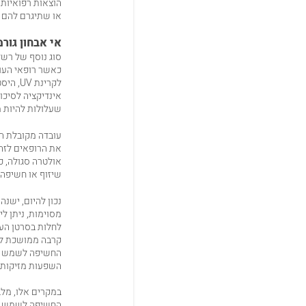
הוצאות רפואיות 
או שתיגרם להם 
אי אבחון גור
סוג נוסף של רשל
כאשר רופאי העור
לקרינת
אינדיקציה לסיכו
שעלולות להיות מ
עובדה מקובלת ה
את הרופאים לזהו
אולטרה סגולה, כ
שיזוף או חשיפה 
נכון להיום, ישנ
מסוימות, ניתן ל
לחלות בסרטן העו
קרבה ממושכת לעצ
החשיפה לשמש לרב
השפעות מזיקות 
במקרים אלו, מלב
החשיפה לשמש א