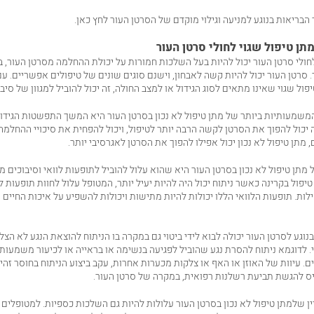
בריאות בנוגע למניעה וגילוי מוקדם של הסרטן העור לחץ
כאן
.
ן טיפול שגוי לחולי סרטן העור
לחולי סרטן העור יכול להיות בעל השלכות חמורות על יכולת ההחלמה מסרטן העור, ב
. סרטן העור יכול להיות קשה לאבחון, וישנם סוגים שונים של טיפולים אפשריים. ע
ל שגוי שאינו מתאים לסוג הגידול או למצב החולה, זה יכול להוביל למגוון של סיבו
מעותיות ביותר של מתן טיפול לא נכון בסרטן העור היא המשך התפשטות הגידול
ה יכול להפוך את הסרטן לקשה הרבה יותר לטיפול, ויכול להפחית את סיכויי ההחלמה
מתן טיפול לא נכון יכול אפילו להפוך את הסרטן לאגרסיבי יותר.
מתן טיפול לא נכון בסרטן העור היא שהוא עלול להוביל לתופעות לוואי וסיבוכים מי
יפול בקרינה כאשר ניתוח יכול היה להיות יעיל יותר, המטופל עלול לחוות תופעות לווא
חילות. תופעות הלוואי הללו יכולות להיות מתישות ויכולות להשפיע על איכות החיים
וגע לסרטן העור יכולה לבוא לידי ביטוי גם במקרה בו הניתוח להוצאת הנגע לא הצלי
 לדוגמא ניתוח להסרת נגע שהוביל לפגיעה בנשימה או בראייה או לכיעור משמעותי
. עיוות של האוזן או האף או צלקות מכערות אחרות, עקב ביצוע הניתוח בחוסר זהי
יס להגשת תביעת רשלנות רפואית, במקרה של סרטן העור.
ין שלמתן טיפול לא נכון בסרטן העור עלולות להיות גם השלכות כספיות. למטופלים 