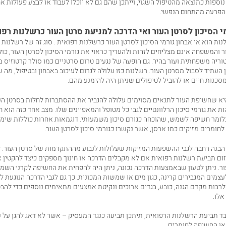
נוספות כתוצאה מהטיפול השגוי, וייתכן שהם גם לא יוכלו לעבוד או לבצע פעולות 
הפרעה מהתחום הנפשי.
מי הסיכון לסרטן העור ואי הדרכה למניעת סרטן העור כרשלנות רפו
נות הוא אי אבחון גורמי הסיכון לסרטן העור כרשלנות רפואית . סוג זה של רשלנות
 והמשפחה אינם מצליחים לזהות ולהעריך כראוי את גורמי הסיכון לסרטן העור, כו
 UV, היסטוריה משפחתית ועור בהיר. גם הופעה של נגעים טרום סרטניים כמו סולר קרטוזיס 
ן העתיד לסבול מסרטן העור. רשלנות כזו עלולה לגרום לעיכוב באבחון ובטיפול, מה 
סכנות חיים או להוביל לטיפולים שניתן היה להימנע מהם.
יא שחשיפת העור לתנאים מסוימים עלולה להגביר את ההסתברות לחלות בסרטן העו
ת את גורמי סיכון הרלוונטיים לגבי כל מטופל והמאפיינים שלו. מצב אחד כזה הוא 
לומר חשיפה לשמש, שהוכחה כגורם סיכון משמעותי. דוגמאות אחרות כוללות שימו
לחומרים מזיקים כמו ארסן, אשר נקשרו כגורמי סיכון לסרטן העור.
ה הבנה רחבה לגבי ההשפעות המזיקות שעלולות לנבוע מההתקדמות של סרטן העור. ל
יזום תביעת רשלנות רפואית אם לא מקבלים הדרכה או חינוך מספקים כיצד להקטין א
ר. ניתן לטעון שבאמצעות הדרכה נכונה, ניתן היה להפחית את החשיפה לקרני השמ
מים המגבירים קרינה, כגון מים או שמשות המכונית. כך גם לגבי הדרכה הנוגעת ל
ות מקדם הגנה, כובע, בגדים ארוכים ונקיטת אמצעים מתאימים נוספים כדי להבט
אלו.
ד תביעת הרשלנות הרפואית, תיתכן תביעה כנגד המעסיק – אשר לא דאג להגן על עו
ו החשיפה לחומרים.