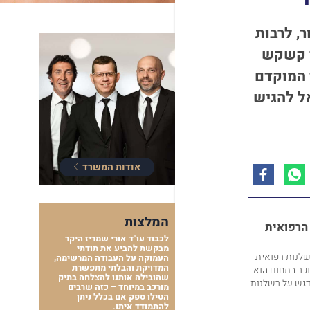
ר,
לרבות
קשקש
 המוקדם
אל להגיש
אודות המשרד
המלצות
 הרפואית
לכבוד עו"ד אורי שמריז היקר
מבקשת להביע את תודתי
רשלנות רפואית
העמוקה על העבודה המרשימה,
המדויקת והבלתי מתפשרת
וכר בתחום הוא
שהובילה אותנו להצלחה בתיק
דגש על רשלנות
מורכב במיוחד – כזה שרבים
הטילו ספק אם בכלל ניתן
להתמודד איתו.