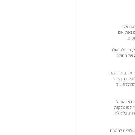
טח אלו
ם זאת, אם
כים.
, היכולת שלו
 של החולה.
ותרים. לדוגמה,
י כגון גירוי
 הכוללת של
ח או הוביל
, כמו צלקות
רות. כל אלה
עלולים להיגרם