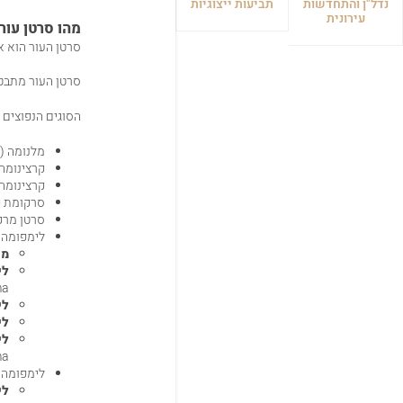
נדל"ן והתחדשות
תביעות ייצוגיות
עירונית
מהו סרטן עור
סרטן העור הוא אחד מסוגי 
סרטן העור מתבטא
הסוגים הנפוצים 
מלנומה (Melanoma).
קרצינומהשל
קרצינומה 
סרקומת קפושי (coma
סרטן מרקל erkel Cell Carcinoma
לימפומה ש
מי
לי
a)
לי
לי
לי
a)
לימפומה ש
לי