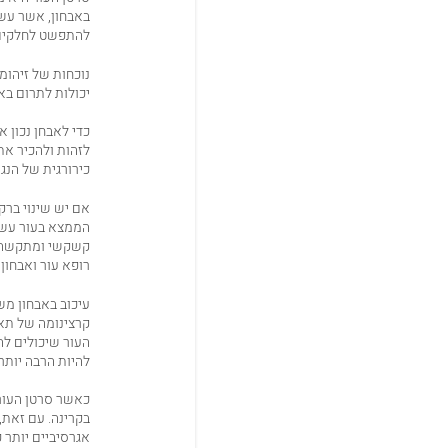
באבחון, אשר עשו
להתפשט לחלקים א
נוכחות של זיהומי
יכולות לתרום ב
כדי לאבחן נכון 
לזהות ולהכיר את 
כירורגית של הנג
אם יש שינוי ברק
הממצא בעור עשוי
קשקשי ומתקשה, ס
רופא עור ואבחון נ
עיכוב באבחון מש
העור שיכולים לה
להיות הרבה יותר
כאשר סרטן העור 
בקרינה. עם זאת,
אגרסיביים יותר כ