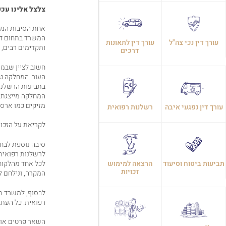
צלצל אלינו עכש
אחת הסיבות המר
המשרד בתחום דינ
עורך דין נכי צה"ל
עורך דין לתאונות
ותקדימים רבים, 
דרכים
חשוב לציין שבמש
העור. המחלקה ט
בתביעות הרשלנות,
המחלקה מייצגת ח
מזיקים כמו ארסן ו
עורך דין נפגעי איבה
רשלנות רפואית
לקריאת על הזכוי
סיבה נוספת לבחו
לרשלנות רפואית,
תביעות ביטוח וסיעוד
הרצאה למימוש
לכל אחד מהלקוחו
זכויות
המקרה, ונילחם ל
לבסוף, למשרד מר
רפואית. כל העת א
השאר פרטים או ח