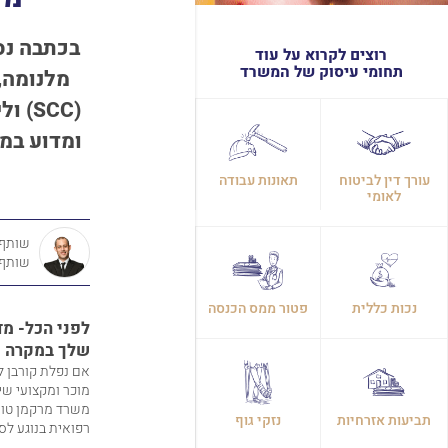
בכתבה נס
רוצים לקרוא על עוד
תחומי עיסוק של המשרד
מלנומה,
(
SCC)
ולי
ומדוע במק
עורך דין לביטוח
תאונות עבודה
לאומי
שותף,
שותף
נכות כללית
פטור ממס הכנסה
לפני הכל- מד
שלך במקרה ש
אם נפלת קורבן ל
מוכר ומקצועי שי
משרד מרקמן טומש
תביעות אזרחיות
נזקי גוף
רפואית בנוגע לס