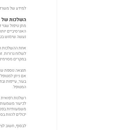
למידע של משרד ה
השלכות של מת
מתן טיפול שגוי 
האגרסיביים יותר
נעשה שימוש בטיפו
אחת ההשלכות המש
לשלוח גרורות. ז
במקרים מסוימים, 
תוצאה נוספת של 
אם ניתן למטופל ט
בעור, עייפות וב
המטופל.
רשלנות רפואית בנ
לכיעור משמעותי.
משמעותיות בפנים
יכולים להוות בס
לבסוף, חשוב לצי