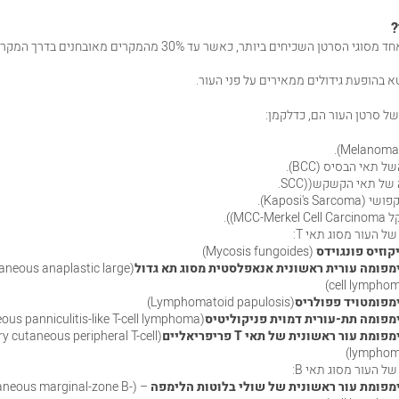
?
הסרטן השכיחים ביותר, כאשר עד 30% מהמקרים מאובחנים בדרך המקרה.
 בהופעת גידולים ממאירים על פני העור.
של סרטן העור הם, כדלקמן:
 תאי הבסיס (BCC).
של תאי הקשקש((SCC.
Kaposi's Sar).
MCC-M)).
ל העור מסוג תאי T:
קוזיס פונגוידס
(Mycosis fungoides)
מפומה עורית ראשונית אנאפלסטית מסוג תא גדול
taneous anaplastic large
cell lymphom
מפומטויד פפולריס
(Lymphomatoid papulosis)
מפומה תת-עורית דמוית פניקוליטיס
(Subcutaneous panniculitis-like T-cell lymphoma)
מפומת עור ראשונית של תאי
T
פריפריאליים
ry cutaneous peripheral T-cell
lymphom
ל העור מסוג תאי B:
מפומת עור ראשונית של שולי בלוטות הלימפה
utaneous marginal-zone B-