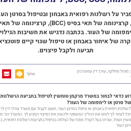
ביר על רשלנות רפואית באבחון ובטיפול בסרטן העו
קרצינומה
של
תאי
בסיס (
BCC)
, קרצינומה
של
תאי
מפומה של העור.
בכתבה נדגיש את
חשיבות הגילוי
רה של איחור באבחון או טיפול שגוי קיים פוטנצי
תביעה ולקבל פיצוים.
 מנהל מחלקה, עורך דין עמוס כהן
שתף:
וע כדאי לבחור במשרד מרקמן טומשין לטיפול בתביעת הרשלנות
ל סרטן או לימפומה של העור?
רשלנות רפואית באבחון או טיפול בסרטן העור, חשוב לעבוד עם משרד
עורכי דין ל
וכל לעזור לך לנווט את ההליך המשפטי ולהשיג את הפיצוי המגיע לך. המשרד הכי מ
ין ושות', שהינו בעל רקורד מוכח של הצלחה בטיפול בתביעות רשלנות רפואית, ב
רטן העור.