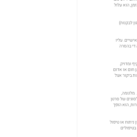
מן, הוא עלול
ן לבקנות)
ישיים. עליו
 די בהסרה
ף ומדויק.
 חום או אדום
ת ביקור אצל
 מלנומה,
עור, הם דוגמאות לסוגים של סרטן
ות, הוא הופך
ניתוח או טיפול
בטיפולים