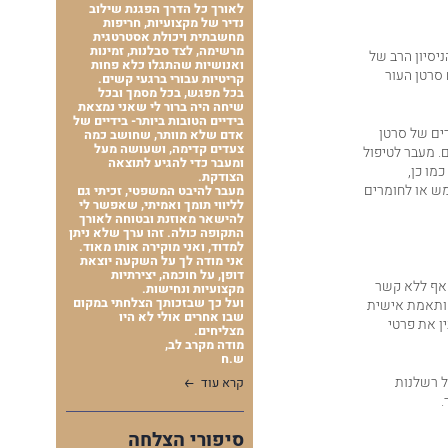
לאורך כל הדרך הפגנת שילוב
נדיר של מקצועיות, חריפות
מחשבתית ויכולת אסטרטגית
מרשימה, לצד סבלנות, זמינות
יסיון הרב של
ואנושיות שהתגלו כלא פחות
 סרטן העור
קריטיות עבורי ברגעי קשים.
בכל מפגש, בכל מסמך ובכל
שיחה היה ברור לי שאני נמצאת
בידיים הטובות ביותר- בידיים של
רים של סרטן
אדם שלא מוותר, שחושב כמה
צעדים קדימה, ושעושה מעל
. מעבר לטיפול
ומעבר כדי להגיע לתוצאה
מו כן,
הצודקת.
ש או לחומרים
מעבר להיבט המשפטי, זכיתי גם
לליווי תומך ואמיתי, שאפשר לי
להישאר מאוזנת ובטוחה לאורך
התקופה כולה. זהו ערך שלא ניתן
למדוד, ואני מוקירה אותו מאוד.
אני מודה לך על השקעה יוצאת
דופן, על חוכמה, יצירתיות
 אף ללא קשר
מקצועיות ונחישות.
ועל כך שבזכותך הצלחתי במקום
ומותאמת אישית
שבו אחרים אולי לא היו
ן את פרטי
מצליחים.
מודה מקרב לב,
ש.ח
ל רשלנות
קרא עוד
.
סיפורי הצלחה