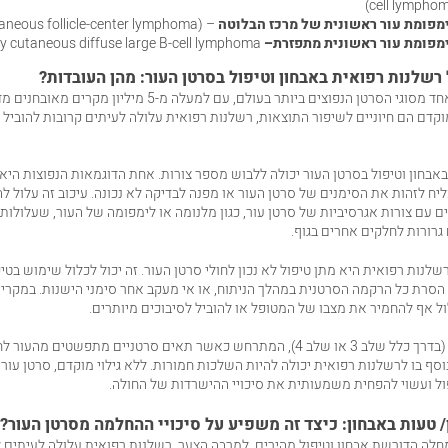
cell lymphom
מפומת עור ראשונית של מרכז הבלוטה
– (Primary cutaneous follicle-center lymphoma)
מפומת עור ראשונית מתפזרת
–
y cutaneous diffuse large B-cell lymphoma)
שלנות רפואית באבחון וטיפול בסרטן העור: מהן העובדות?
סרטן העור הוא אחד מסוגי הסרטן הנפוצים ביותר בעולם, עם למעלה מ-5 מילי
וקדם הם חיוניים לשיפור התוצאות, רשלנות רפואית עלולה לעיתים קרובות להוביל ל
אבחון וטיפול בסרטן העור
יכולה ללבוש מספר צורות. אחת הדוגמאות הנפוצות היא ע
יח לזהות את הסימנים של סרטן העור או מפנה לבדיקה לא נכונה. עיכוב זה עלול לה
ים עם צורות אגרסיביות של סרטן עור, כגון מלנומה או לימפומה של העור, שעלולו
גרורות לחלקים אחרים בגוף.
שלנות רפואית היא מתן טיפול לא נכון לחולי סרטן העור. זה יכול לכלול שימוש בטי
י הסרת כל הרקמה הסרטנית במהלך הניתוח, או אי מעקב אחר סימני הישנות. במקרי
לול אף להחמיר את מצבו של המטופל או להוביל לסיבוכים מיותרים.
סרטן עור גרורתי (בדרך כלל שלב 3 או שלב 4), המתרחש כאשר תאים סרטניים מתפשטים 
וסף בו לרשלנות רפואית יכולה להיות השלכות חמורות. ללא גילוי מוקדם, סרטן עור 
ל ועשוי להפחית משמעותית את סיכויי ההישרדות של החולה.
/ טעות באבחון: כיצד זה משפיע על סיכויי ההחלמה מסרטן העור?
חלה הדורשת אבחון וטיפול מהירים. למרבה הצער, רשלנות רפואית עלולה לעיתים ל