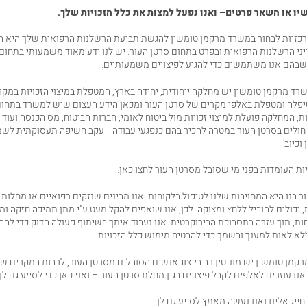
יו או
השאר פרטים
– ואנו נפעל למצות את כלל הזכויות שלך.
כזיות לבחור במשרד מרקמן טומשין להגשת תביעת הרשלנות הרפואית שלך היא הנ
י הרשלנות הרפואית ובפרט בתחום סרטן העור. יש לנו ידע מאוד משמעותי בתחום
שבהם אנו משתמשים כדי להגיע לפיצויים משמעותיים.
רד מרקמן טומשין יש מחלקה ייחודית, יחידה בארץ, המטפלת במיצוי הזכויות במק
יפלה ומטפלת באלפי מקרים של סרטן העור ומכאן הידע העצום שיש למשרד בתחום
 המחלקה פועלת למיצוי זכויות מול ביטוח לאומי, חברות הביטוח, מס הכנסה ועוד. כ
ולים בסרטן העור במטרה להכיר בהם כנפגעי עבודה
– עקב חשיפה תעסוקתית לשמ
כיוב'.
ות העומדות בפני מי שסובל מסרטן העור לחצו כאן.
ר בנו היא המחויבות שלנו לטיפול בלקוחות. אנו מבינים שנזקים רפואיים או מחלות
 יכולים להוביל ללחץ ומצוקה. לכן, אנו שואפים להקל מעט ע"י מתן תמיכה חזקה 
ת, תוך עזרה בתסבוכת הבירוקרטית. אנו נעבוד איתך בשיתוף פעולה הדוק כדי להבי
לא לאות למענך ובשמך כדי להבטיח מימוש כלל הזכויות.
קמן טומשין יש מוניטין רב בייצוג אנשים הסובלים מסרטן העור, לרבות במקרים ש
נו עוזרים לאלפים לקבל פיצויים בגין מחלת סרטן העור – ואני כאן כדי לסייע גם לך
ייג אלינו ואנו נעשה מאמץ לסייע גם לך.