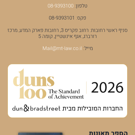
טלפון:
08-9393100
פקס: 08-9393101
סניף ראשי רחובות: רחוב פקריס 3, רחובות פארק המדע, מרכז
רורברג, אגף אינשטיין, קומה 5
מייל:
Mail@mt-law.co.il
הספר תאונות