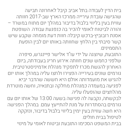
בית הדין לעבודה בתל אביב
קיבל לאחרונה
תביעה
שהגישה עובדת עירייה ממרכז הארץ שב-2017 חוותה
עווית בעין בליווי בלבול בדיבור במהלך יום מתוח במשרד –
והורה לביטוח לאומי להכיר בה כנפגעת עבודה. השופטת
אסנת רובוביץ-ברכש קיבלה חוות דעת מומחה שקבע שיש
קשר סיבתי בין הלחץ שחוותה באותו יום לבין הופעת
התסמינים.
התובעת, שיוצגה על ידי עו"ד אלישר פיינגרש, סיפרה
שלפני כחמש שנים חוותה אירוע חריג בעבודתה, ביום
האחרון להגשת מכרז לתפקיד מנהלת אדמיניסטרטיבית.
גורמים שונים בעירייה הפצירו ולחצו עליה במהלך אותו יום
להגיש את מועמדותה אולם היא חששה שהדבר יביא
לפגיעה במעמדה כמנהלת מחלקה ובתנאיה, וחשה מוטרדת
מהלחצים שהופעלו עליה.
לבקשתה, נקבעה לה פגישה בשעה 13:00 של אותו יום עם
גורמים בהסתדרות על מנת להתייעץ עמם. במהלך הפגישה
היא חשה עווית בעין ימין בליווי בלבול בדיבור, ונזקקה
לטיפול בבית חולים.
בבית המשפט הסכימו התובעת וביטוח לאומי על מינוי