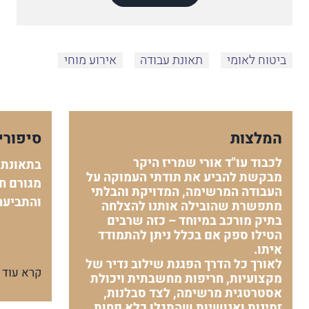
ביטוח לאומי
תאונת עבודה
אירוע מוחי
המלצות
סיפורי
לכבוד עו"ד אורי שמריז היקר
בתאונת 
מבקשת להביע את תודתי העמוקה על
מגורם חי
העבודה המרשימה, המדויקת והבלתי
והתביעה
מתפשרת שהובילה אותנו להצלחה
בתיק מורכב במיוחד – כזה שרבים
הטילו ספק אם בכלל ניתן להתמודד
איתו.
לאורך כל הדרך הפגנת שילוב נדיר של
קרא עוד
מקצועיות, חריפות מחשבתית ויכולת
אסטרטגית מרשימה, לצד סבלנות,
זמינות ואנושיות שהתגלו כלא פחות