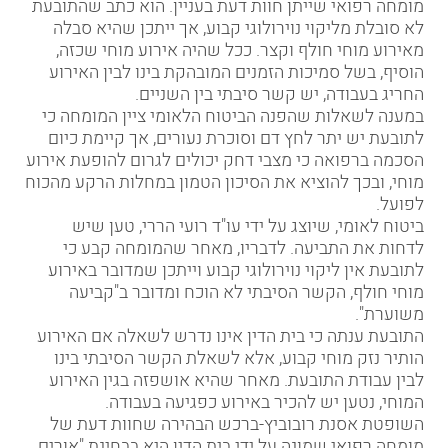
מומחה רפואי שייתן חוות דעת בעניין. הוא כתב שהתובעת
לא סובלת מליקוי נוירולוגי קבוע, אך ייתכן שהיא סבלה
מאירוע מוחי חולף וקצר. ככל שהיה אירוע מוחי שכזה,
הוסיף, בשל סמיכות הזמנים המובהקת בינו לבין האירוע
החריג בעבודה, יש קשר סיבתי בין השניים.
במענה לשאלות שהפנה הביטוח הלאומי ציין המומחה כי
לתובעת יש יתר לחץ דם וסוכרת נעורים, אך קיימת כיום
הסכמה ברפואה כי מצבי דחק יכולים לגרום להופעת אירוע
מוחי, ובכך להוציא את הסיכון הטמון במחלות הרקע מהכוח
לפועל.
ביטוח לאומי, שיוצג על ידי עו"ד רועי הררי, טען שיש
לדחות את התביעה. לדבריו, מאחר שהמומחה קבע כי
לתובעת אין ליקוי נוירולוגי קבוע וייתכן שמדובר באירוע
מוחי חולף, הקשר הסיבתי לא הוכח ומדובר ב"קביעה
משוערת".
התובעת ענתה כי בית הדין אינו נדרש לשאלה אם האירוע
הותיר נזק מוחי קבוע, אלא לשאלת הקשר הסיבתי בינו
לבין עבודת התובעת. מאחר שהיא אושפזה בגין
האירוע
המוחי
, נטען יש להכיר באירוע
כפגיעה בעבודה
.
השופטת אסנת רובוביץ-ברכש הבהירה שחוות דעת של
מומחה רפואי שמונה על ידי בית הדין היא בבחינת "אורים