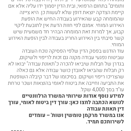
ותומים" בתחום הרפואי, ובית הדין יסמוך ידו עליה אלא אם
קיימת הצדקה יוצאת דופן שלא לעשות כן. היא ציינה
שהמומחה קבע שהאירוע בעבודה החיש את הופעת
האירוע המוחי. אמנם לפי חוות הדעת אין לתובעת ליקוי
קבוע, אך למרות זאת המומחה הבהיר חד משמעית שיש
קשר סיבתי בין האירוע החריג בעבודה לבין הופעת האירוע
המוחי.
עוד הודגש בפסק הדין שלפי הפסיקה נוכח העובדה
שביטוח נפגעי עבודה מקנה גם זכות לריפוי ולשיקום,
בגדרן של חבלות שיביאו להכרה
כ"תאונת עבודה
" יבואו לא
רק חבלות שהביאו
לאובדן כושר עבודה
אלא גם כאלה
שהצריכו ריפוי ושיקום. בסיכומו של דבר קיבלה השופטת
את התביעה וחייבה את
ביטוח לאומי
בהוצאות ושכר טרחת
עו"ד בסך 4,000 שקל.
למידע נוסף אודות שירותי המשרד הרלוונטיים
לנושא הכתבה לחצו כאן:
עורך דין ביטוח לאומי
,
עורך
דין תאונת עבודה
אנו במשרד מרקמן טומשין ושות' – עומדים
לשירותכם תמיד.