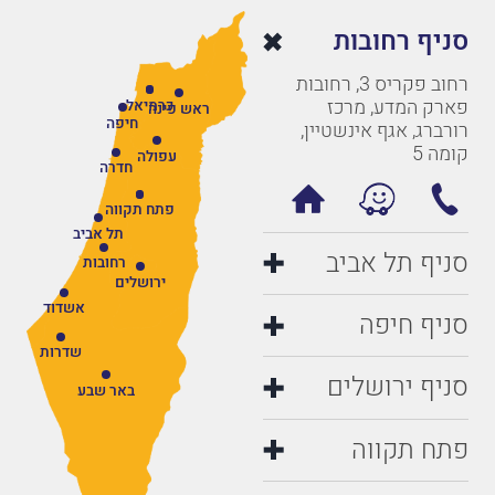
סניף רחובות
רחוב פקריס 3, רחובות
פארק המדע, מרכז
כרמיאל
ראש פינה
חיפה
רורברג, אגף אינשטיין,
קומה 5
עפולה
חדרה
פתח תקווה
תל אביב
סניף תל אביב
רחובות
ירושלים
אשדוד
סניף חיפה
שדרות
סניף ירושלים
באר שבע
פתח תקווה