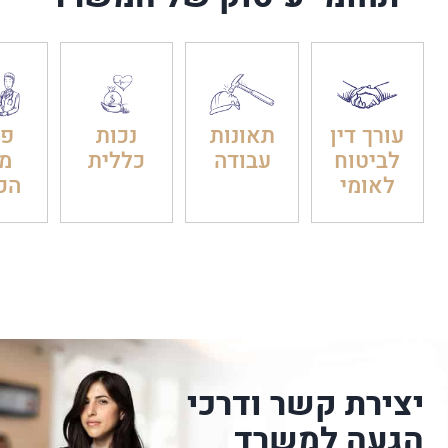
עורך דין
תאונות
נכות
פט
לביטוח
עבודה
כללית
מ
לאומי
הכ
יצירת קשר ודרכי
הגעה למשרד