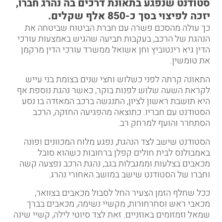
סטודנט
שנפגע בתאונת דרכים
בה נהרג חברו,
יזכה לפיצוי בסך כ-850 אלף שקלים.
כך עולה מהסכם פשרה עם
חברת הביטוח
שביטחה את
הנהגת של הרכב, בעקבות תביעה שהגיש באמצעות עורכי
הדין
גיא רינטוביץ
ו
חן אשואל
ממשרד עורכי הדין מרקמן
את טומשין
.
התאונה קרתה לפני כשלוש וחצי שנים בצומת בני עייש
לקראת השעה שלוש לפנות בוקר, כאשר נהגת נוספת אף
היא תושבת ראשון לציון, התנגשה ברכב המאזדה בו נסע
הסטודנט עם חבריו. כתוצאה מהפגיעה החזקה, הרכב
הסתחרר והועף למרחק רב.
הסטודנט שישב לצד הנהגת, נפגע מלוח המכוונים ופונה
באמבולנס לבית חולים קפלן ברחובות כשהוא סובל
מכאבים בצלעות וממגבלות בגב, נהגת הרכב נפצעה קשה
וחברו של הסטודנט שישב במושב האחורי נהרג.
ככל שחלף הזמן הצעיר החל לסבול מכאבים בצוואר,
מכאבי ראש וסחרחורות, מקשיי נשימה, מכאבים בברך
שמאל וזמזומים באוזניים. זאת לצד סיוטי לילה, קשיי שינה