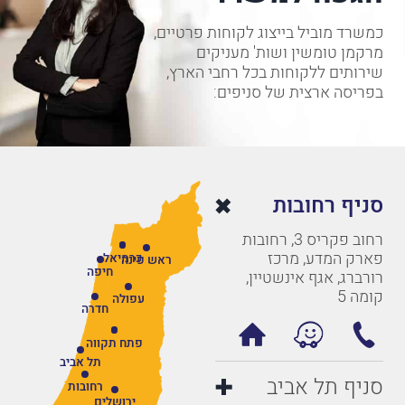
כמשרד מוביל בייצוג לקוחות פרטיים,
מרקמן טומשין ושות' מעניקים
שירותים ללקוחות בכל רחבי הארץ,
בפריסה ארצית של סניפים:
סניף רחובות
רחוב פקריס 3, רחובות
פארק המדע, מרכז
כרמיאל
ראש פינה
חיפה
רורברג, אגף אינשטיין,
קומה 5
עפולה
חדרה
פתח תקווה
תל אביב
סניף תל אביב
רחובות
ירושלים