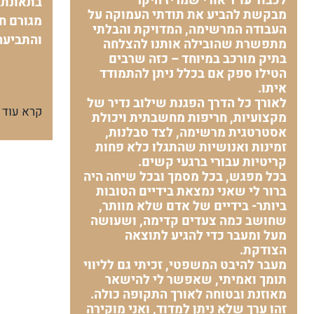
לכבוד עו"ד אורי שמריז היקר
בתאונת 
מבקשת להביע את תודתי העמוקה על
מגורם חי
העבודה המרשימה, המדויקת והבלתי
והתביעה
מתפשרת שהובילה אותנו להצלחה
בתיק מורכב במיוחד – כזה שרבים
הטילו ספק אם בכלל ניתן להתמודד
איתו.
לאורך כל הדרך הפגנת שילוב נדיר של
קרא עוד
מקצועיות, חריפות מחשבתית ויכולת
אסטרטגית מרשימה, לצד סבלנות,
זמינות ואנושיות שהתגלו כלא פחות
קריטיות עבורי ברגעי קשים.
בכל מפגש, בכל מסמך ובכל שיחה היה
ברור לי שאני נמצאת בידיים הטובות
ביותר- בידיים של אדם שלא מוותר,
שחושב כמה צעדים קדימה, ושעושה
מעל ומעבר כדי להגיע לתוצאה
הצודקת.
מעבר להיבט המשפטי, זכיתי גם לליווי
תומך ואמיתי, שאפשר לי להישאר
מאוזנת ובטוחה לאורך התקופה כולה.
זהו ערך שלא ניתן למדוד, ואני מוקירה