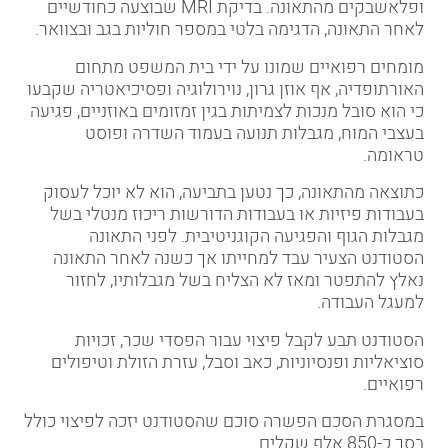
ופלאשבקים מהתאונה. בדיקת MRI שבוצעה כחודשיים
לאחר התאונה, הדגימה בלטי במספר חוליות בגב ובצוואר.
מומחים רפואיים שמונו על ידי בית המשפט מתחום
האורתופדיה, אף אוזן גרון, נוירולוגיה ופסיכיאטריה שקבעו
כי הוא סובל מנכות לצמיתות בגין זמזומים באוזניים, פגיעה
בעצבי המוח, מגבלות תנועה בעמוד השדרה ופוסט
טראומה.
כתוצאה מהתאונה, כך נטען בתביעה, הוא לא יוכל לעסוק
בעבודות פיזיות או בעבודות הדורשות ריכוז מנטלי בשל
מגבלות הגוף והפגיעה הקוגניטיבית. לפני התאונה
הסטודנט הצעיר עבד למחייתו אך כשנה לאחר התאונה
נאלץ להתפטר ומאז לא הצליח בשל מגבלותיו, לחזור
למעגל העבודה.
הסטודנט תבע לקבל פיצוי עבור הפסדי שכר, זכויות
סוציאליות ופנסיוניות, כאב וסבל, עזרת הזולת וטיפולים
רפואיים.
במסגרת הסכם הפשרה סוכם שהסטודנט יזכה לפיצוי כולל
בסך כ-850 אלף שקלים.