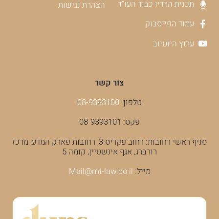
תכנית הרדיו כבוד העו"ד
הצהרת נגישות
עמוד הפייסבוק
ערוץ היוטיוב
צור קשר
טלפון:
08-9393100
פקס: 08-9393101
סניף ראשי רחובות: רחוב פקריס 3, רחובות פארק המדע, מרכז
רורברג, אגף אינשטיין, קומה 5
מייל:
Mail@mt-law.co.il