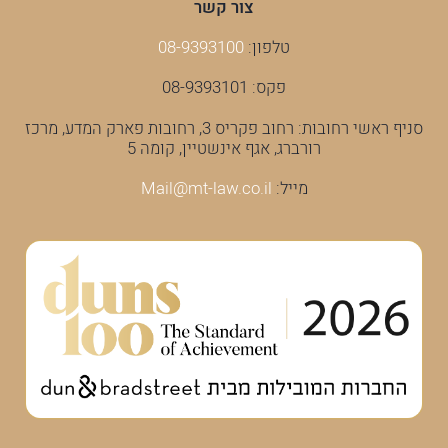
צור קשר
טלפון:
08-9393100
פקס: 08-9393101
סניף ראשי רחובות: רחוב פקריס 3, רחובות פארק המדע, מרכז
רורברג, אגף אינשטיין, קומה 5
מייל:
Mail@mt-law.co.il