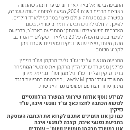
התביעה בישראל באה לאחר שתביעה דומה, שהוגשה
בארצות הברית בשנת 2004, הגיעה לסיומה בשנה שעברה,
בפשרה שבמסגרתה שולם פיצוי בסך כמיליארד דולרים.
לפיכך, הוחלט להגיש תביעה דומה בישראל, בשם
האזרחים הישראלים שנמחקו מהתביעה בארה"ב, בדרישה
לפיצוי בסכום העולה על 20 מיליארד שקלים – המורכב
מנזק מיוחד, פיצוי עונשי ונזקים עתידיים שטרם ניתן
לקבוע סכומם.
התביעה הוגשה על ידי
עו"ד גלעד מרקמן
ו
עו"ד בנימין
פרלמן
ממשרד עורכי הדין
מרקמן את טומשין
המתמחה
בדיני נזיקין ועל ידי עו"ד גיל ממן ועו"ד גבריאל מירון
ממשרד עורכי הדין MM־Law, המתמחה בתביעות כנגד
מימון טרור, רצח עם ופשעים נגד האנושות.
למידע נוסף אודות שירותי המשרד הרלוונטיים
לנושא הכתבה לחצו כאן:
עו"ד נפגעי איבה
,
עו"ד
נזיקין
כמו כן אנו מזמינים אתכם לקרוא את הכתבה העוסקת
ב
תביעת נפגעי איבה
,
קצבה לנפגעי איבה
אנו במשרד מרקמן טומשין ושות' – עומדים