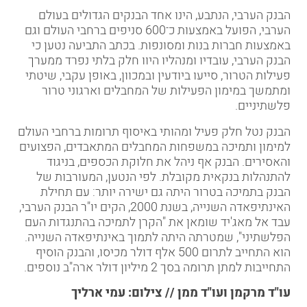
הבנק הערבי, הנתבע, הינו אחד הבנקים הגדולים בעולם
הערבי, הפועל באמצעות כ־600 סניפים ברחבי העולם וגם
באמצעות חברות בנות ומסונפות. בכתב התביעה נטען כי
הבנק הערבי, עובדיו ומנהליו היוו חלק בלתי נפרד ממערך
פעילות הטרור, סייעו ביודעין ובמכוון, באופן עקבי, שיטתי
ומתמשך במימון הפעילות של המחבלים וארגוני טרור
פלשתיניים.
הבנק נטל חלק פעיל ומהותי באיסוף תרומות ברחבי העולם
למימון ותמיכה במשפחות המחבלים המתאבדים, הפצועים
והאסירים. הבנק אף ניהל את חלוקת הכספים, בניגוד
להתנהלות בנקאית מקובלת. לפי הנטען, המעורבות של
הבנק בתמיכה בטרור היתה גם ישירה יותר: עם תחילת
האינתיפאדה השנייה, בשנת 2000, הקים יו"ר הבנק הערבי,
עבד אל מאג'יד שומאן את "הקרן לתמיכה בהתנגדות העם
הפלשתיני", שמטרתה היתה לתמוך באינתיפאדה השנייה.
הוא התחייב לתרום 500 אלף דולר מכיסו, והבנק הוסיף
התחייבות למתן תרומה בסך 2 מיליון דולר ארה"ב נוספים.
עו"ד מרקמן ועו"ד ממן // צילום: עמי ארליך