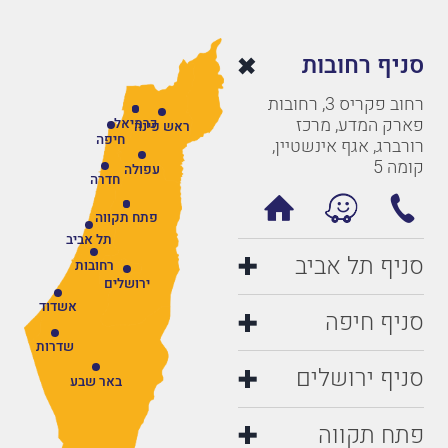
סניף רחובות
רחוב פקריס 3, רחובות
פארק המדע, מרכז
כרמיאל
ראש פינה
חיפה
רורברג, אגף אינשטיין,
קומה 5
עפולה
חדרה
פתח תקווה
תל אביב
סניף תל אביב
רחובות
ירושלים
אשדוד
סניף חיפה
שדרות
סניף ירושלים
באר שבע
פתח תקווה