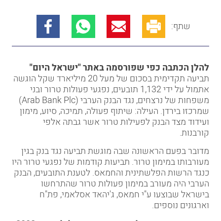
שתף:
להלן הכתבה כפי שפורסמה באתר "ישראל היום"
תביעה תקדימית בסכום של מעל 20 מיליארד שקל הוגשה
אתמול על ידי 1,132 תובעים,
נפגעי פעולות טרור
ובני
משפחות של נרצחים, נגד הבנק הערבי (Arab Bank Plc)
שמרכזו בירדן. העילה: שיתוף פעולה, תמיכה, סיוע, מימון
ועידוד מצד הבנק לפעילות טרור אשר גבתה אלפי
קורבנות.
מדובר בפעם הראשונה שבה מוגשת תביעה נגד בנק בגין
מעורבותו במימון טרור. תביעות קודמות של נפגעי טרור היו
כנגד הרשות הפלשתינית והחמאס. לטענת התובעים, הבנק
הערבי היה מעורב במימון פעולות טרור שהתרחשו
בישראל שבוצעו ע"י חמאס, ג'יהאד אסלאמי, פת"ח
וארגונים נוספים.