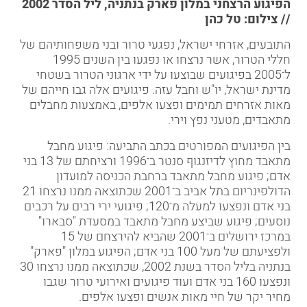
הפיגוע הרצחני במלון פארק בנתניה, ליל הסדר 2002
// צילום: טל כהן
התובעים, אזרחי ישראל, נפגעי טרור ובני משפחותיהם של
חללי הטרור, אשר נרצחו או נפגעו בין השנים 1995
ל־2005 בפיגועים שבוצעו על ידי ארגוני הטרור בשטחי
מדינת ישראל, יו"ש וחבל עזה. פיגועים אלה גבו חייהם של
מאות אזרחים תמימים ופצעו אלפים, באמצעות מחבלים
מתאבדים, מטעני נפץ וירי.
בין הפיגועים המפורטים בכתב התביעה: פיגוע מחבל
מתאבד מחוץ לדיזנגוף סנטר ב־1996 ורציחתם של 13 בני
אדם; פיגוע מחבל מתאבד ברחבת הכניסה למועדון
הדולפינריום בתל אביב ב־2001 שכתוצאה ממנו נרצחו 21
בני אדם ונפצעו למעלה מ־120; פיגועי ירי רבים על רכבים
נוסעים; פיגוע שביצע מחבל מתאבד במסעדת "סבארו"
במרכז ירושלים ב־2001 שהביא להירצחם של 15
ולפציעתם של מעל 100 בני אדם; הפיגוע במלון "פארק"
בנתניה בליל הסדר בשנת 2002, שכתוצאה ממנו נרצחו 30
ונפצעו 160 בני אדם ועוד פיגועים ואירועי טרור שגבו
מחיר יקר של חיי מאות אנשים ופצעו אלפים.