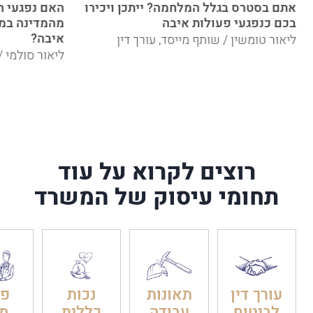
אתם בסטרס בגלל המלחמה? ייתכן ויכירו
האם נפגעי ה
בכם כנפגעי פעולות איבה
מהמדינה במס
איבה?
ליאור טומשין / שותף מייסד, עורך דין
ליאור סולמי /
רוצים לקרוא על עוד
תחומי עיסוק של המשרד
עורך דין
תאונות
נכות
פט
לביטוח
עבודה
כללית
מ