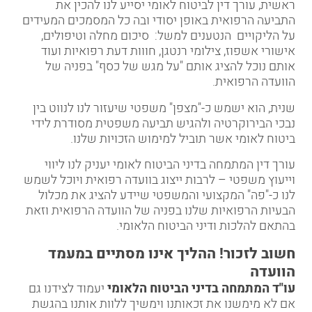
ראשית, עורך דין לביטוח לאומי יסייע לנו להכין את
התביעה הרפואית באופן יסודי ובה כל המסמכים המעידים
על הליקויים הנטענים למשל: סיכום מחלה וטיפולים,
אישורי אשפוז, צילומי רנטגן, חווות דעת רפואיות ועוד
אותם נוכל להציג אותם "על מגש של כסף" בפניה של
הוועדה הרפואית.
שנית, הוא ישמש כ-"מצפן" משפטי שיעזור לנו לנווט בין
נבכי הבירוקרטיה ולהגיש תביעה משפטית מסודרת לידי
ביטוח לאומי אשר תוביל למימוש הזכויות שלנו.
עורך דין המתמחה בדיני הביטוח לאומי יעניק לנו ליווי
וייעוץ משפטי – לרבות ייצוג בוועדה רפואית ויוכל לשמש
לנו כ-"פה" המקצועי והמשפטי שיידע להציג את מכלול
הבעיות הרפואיות שלנו בפניה של הוועדה הרפואית וזאת
בהתאם להלכות ודיני הביטוח הלאומי.
חשוב לזכור!
ההליך אינו מסתיים במעמד
הוועדה
עו"ד המתמחה בדיני הביטוח הלאומי
יעמוד לצידנו גם
אם לא מימשנו את זכאותנו וימשיך ללוות אותנו בהגשת