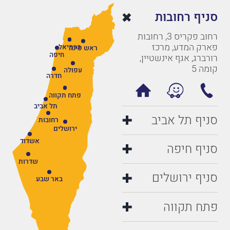
סניף רחובות
רחוב פקריס 3, רחובות
פארק המדע, מרכז
כרמיאל
ראש פינה
חיפה
רורברג, אגף אינשטיין,
קומה 5
עפולה
חדרה
פתח תקווה
תל אביב
סניף תל אביב
רחובות
ירושלים
אשדוד
סניף חיפה
שדרות
סניף ירושלים
באר שבע
פתח תקווה