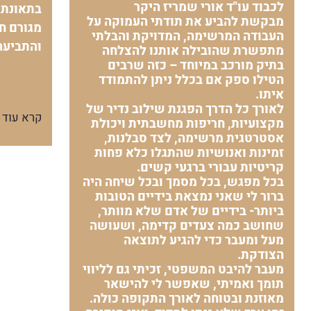
לכבוד עו"ד אורי שמריז היקר
בתאונת 
מבקשת להביע את תודתי העמוקה על
מגורם חי
העבודה המרשימה, המדויקת והבלתי
והתביעה
מתפשרת שהובילה אותנו להצלחה
בתיק מורכב במיוחד – כזה שרבים
הטילו ספק אם בכלל ניתן להתמודד
איתו.
לאורך כל הדרך הפגנת שילוב נדיר של
קרא עוד
מקצועיות, חריפות מחשבתית ויכולת
אסטרטגית מרשימה, לצד סבלנות,
זמינות ואנושיות שהתגלו כלא פחות
קריטיות עבורי ברגעי קשים.
בכל מפגש, בכל מסמך ובכל שיחה היה
ברור לי שאני נמצאת בידיים הטובות
ביותר- בידיים של אדם שלא מוותר,
שחושב כמה צעדים קדימה, ושעושה
מעל ומעבר כדי להגיע לתוצאה
הצודקת.
מעבר להיבט המשפטי, זכיתי גם לליווי
תומך ואמיתי, שאפשר לי להישאר
מאוזנת ובטוחה לאורך התקופה כולה.