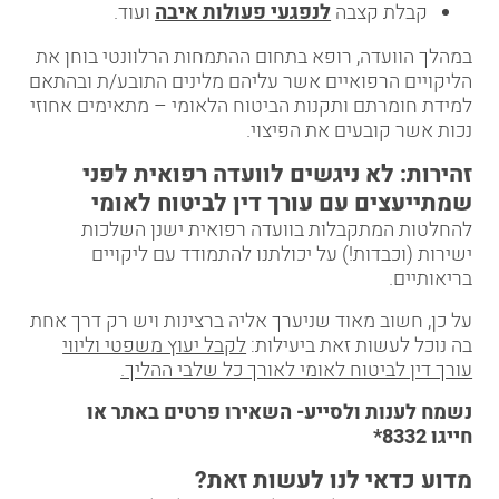
קבלת קצבה
לנפגעי פעולות איבה
ועוד.
במהלך הוועדה, רופא בתחום ההתמחות הרלוונטי בוחן את
הליקויים הרפואיים אשר עליהם מלינים התובע/ת ובהתאם
למידת חומרתם ותקנות הביטוח הלאומי – מתאימים אחוזי
נכות אשר קובעים את הפיצוי.
זהירות: לא ניגשים לוועדה רפואית לפני
שמתייעצים עם עורך דין לביטוח לאומי
להחלטות המתקבלות בוועדה רפואית ישנן השלכות
ישירות (וכבדות!) על יכולתנו להתמודד עם ליקויים
בריאותיים.
על כן, חשוב מאוד שניערך אליה ברצינות ויש רק דרך אחת
בה נוכל לעשות זאת ביעילות:
לקבל יעוץ משפטי וליווי
עורך דין לביטוח לאומי לאורך כל שלבי ההליך.
נשמח לענות ולסייע-
השאירו פרטים באתר
או
חייגו
8332*
מדוע כדאי לנו לעשות זאת?