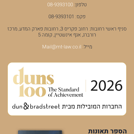
טלפון:
08-9393100
פקס: 08-9393101
סניף ראשי רחובות: רחוב פקריס 3, רחובות פארק המדע, מרכז
רורברג, אגף אינשטיין, קומה 5
מייל:
Mail@mt-law.co.il
הספר תאונות