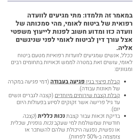
במאמר זה תלמדו: מתי מגיעים לוועדה
רפואית של ביטוח לאומי, מהי סמכותה של
וועדה כזו ומדוע חשוב לפנות לייעוץ משפטי
אצל עורך דין לביטוח לאומי לפני שניגשים
אליה.
ככלל, אנשים שמגיעים לוועדות רפואיות מטעם ביטוח
לאומי, עושים זאת במטרה לממש זכאויות בתחומים רבים
ומגוונים:
קבלת פיצוי בגין
פגיעה בעבודה
(דמי פגיעה במקרה
של תאונות עבודה).
קבלת קצבת שירותים מיוחדים
(קצבה לגברים ונשים
עד גיל פרישה אשר זקוקים לסיוע בפעולות היום
יום).
בדיקת זכאות עבור קצבת
נכות כללית
(
קצבה
חודשית שמשולמת למי שעקב
נכות
גופנית, שכלית
או נפשית, נפגעה היכולת שלהם להשתכר או
צומצמה ב-50% לפחות).