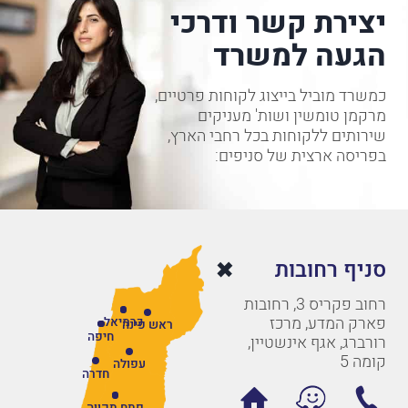
יצירת קשר ודרכי
הגעה למשרד
כמשרד מוביל בייצוג לקוחות פרטיים,
מרקמן טומשין ושות' מעניקים
שירותים ללקוחות בכל רחבי הארץ,
בפריסה ארצית של סניפים:
סניף רחובות
רחוב פקריס 3, רחובות
פארק המדע, מרכז
כרמיאל
ראש פינה
חיפה
רורברג, אגף אינשטיין,
קומה 5
עפולה
חדרה