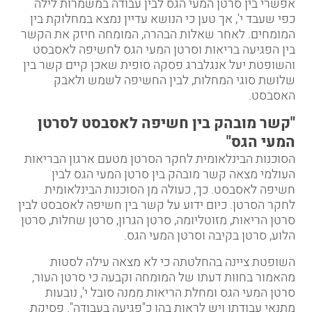
אפשרי בין סרטן המעי הגס לבין עבודה במשמרות לילה
כפי שעבד י', אך טען כי הנושא עדיין נמצא במחלוקת בין
המומחים. לאחר שאלות הבהרה, המומחה חיזק את הקשר
בין הפגיעה בריאות וסרטן המעי הגס לחשיפה לאסבסט
והשופטת יעל אנגלברג פסקה סופית שאכן קיים קשר בין
שלושת סוגי המחלות, לבין החשיפה לשמש ולאבק
האסבסט.
"קשר מובהק בין חשיפה לאסבסט לסרטן
המעי הגס"
הסוכנות הבינלאומית לחקר הסרטן מטעם ארגון הבריאות
העולמי מצאה קשר מובהק בין סרטן המעי הגס לבין
חשיפה לאסבסט. כך, כעולה מן הסוכנות הבינלאומית
לחקר הסרטן. כיום ידוע על קשר בין חשיפה לאסבסט לבין
סרטן הריאות, מזוטליומה, סרטן הגרון, סרטן שחלות, סרטן
הלוע, סרטן בקיבה וסרטן המעי הגס.
השופטת ציינה בהחלטתה כי לא מצאה עילה לסטות
מהאמור בחוות דעתו של המומחה וקבעה כי סרטן העור,
סרטן המעי הגס ומחלת הריאות ממנה סובל י', נובעות
מתנאי עבודתו ויש לראות בהן כ"
פגיעה בעבודה
". פסיקת