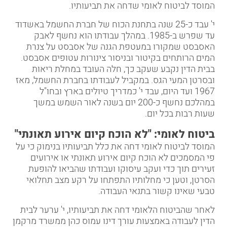
המוסד לביטוח לאומי שדחה את תביעותיו.
י' עבד כ-25 שנה בתחנת הכוח של חברת החשמל באשדוד
עד שפרש ב-1985. במהלך עבודתו הוא נחשף לאבק
האסבסט שמקורו במעטפת הגנה של אסבסט על צנרת
המים הרותחים בקיטור ובניסור צינורות עטופים אסבסט.
בבית הדין נקבע שעקב כך, חלה העובד במחלת ריאות
ובסרטן המעי הגס. במקביל לעבודתו בחברת החשמל, מאז
1967 ועד היום, עבד י' כמדריך טיולים בארץ ובחו"ל
במהלכם נחשף כ-200 יום בשנה לאור השמש במשך
שעות רבות בכל יום.
ביטוח לאומי
: "לא הוכח קיום אירוע תאונתי"
המוסד לביטוח לאומי דחה את כלל תביעותיו בנימוק כי על
פי המסמכים לא הוכח קיום אירוע תאונתי או אירועים
זעירים תוך כדי ועקב עיסוקו ועבודתו שהביאו להופעת
הסרטן, וטען כי מחלותיו התפתחו על רקע מצב תחלואי
טבעי שאינו קשור בתנאי העבודה.
לאחר שהביטוח הלאומי דחה את תביעותיו, י' ערער לבית
הדין לעבודה באמצעות עורך דינו
עמוס כהן
מ
משרד מרקמן