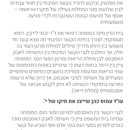
את טומשין
, וביקש להכיר בקשר הסיבתי בין תנאי עבודתו
לבין שלושת סוגי המחלות בעילה של
מיקרו-טראומה
–
אוסף של פגיעות קטנות המצטברות לכדי פגיעה
משמעותית.
בית הדין מינה כמומחה רפואי את ד"ר יבגני לייקין, רופא
תעסוקתי, לצורך בחינת הקשר הסיבתי וזה מצא קשר חד
משמעי בין היותו מדריך טיולים למחלת סרטן העור בה
חלה, אך התלבט לגבי הקשר הסיבתי בין החשיפה לאבק
האסבסט לבן מחלת הריאות וסרטן המעי הגס. המומחה
ציין בין היתר בחוות דעתו כי שינויים באונות התחתונות של
שתי הריאות וסרעפת מסוידת נחשבים כסימנים טיפוסיים
המעידים על חשיפה לסיבי אסבסט, אך כיוון שלא נרשמה
הפרעה בתפקודי הנשימה לא ניתן לקבוע אבחנה של
אסבסטוזיס (מחלת ריאה).
עו"ד עמוס כהן שייצג את תיקו של י'.
לגבי הקשר בין האסבסט לסרטן
המעי הגס
, המומחה
שמינה בית המשפט ציין כי חשיפה לאבק האסבסט מוכר
כגורם לסרטן במעי הגס בבני אדם ואף הצביע על קשר