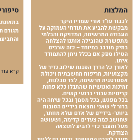
המלצות
סיפורי
לכבוד עו"ד אורי שמריז היקר
בתאונת 
מבקשת להביע את תודתי העמוקה על
מגורם חי
העבודה המרשימה, המדויקת והבלתי
והתביעה
מתפשרת שהובילה אותנו להצלחה
בתיק מורכב במיוחד – כזה שרבים
הטילו ספק אם בכלל ניתן להתמודד
איתו.
לאורך כל הדרך הפגנת שילוב נדיר של
קרא עוד
מקצועיות, חריפות מחשבתית ויכולת
אסטרטגית מרשימה, לצד סבלנות,
זמינות ואנושיות שהתגלו כלא פחות
קריטיות עבורי ברגעי קשים.
בכל מפגש, בכל מסמך ובכל שיחה היה
ברור לי שאני נמצאת בידיים הטובות
ביותר- בידיים של אדם שלא מוותר,
שחושב כמה צעדים קדימה, ושעושה
מעל ומעבר כדי להגיע לתוצאה
הצודקת.
מעבר להיבט המשפטי, זכיתי גם לליווי