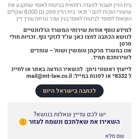
בית הדין תעבור לוועדה רפואית בביטוח לאומי שתקבע את
שיעורי הנכות להם י' זכאי. בית הדין פסק גם 8,000 שקלים
הוצאות למוסד לביטוח לאומי בגין שכר טרחת עורך דין.
למידע נוסף אודות שירותי המשרד הרלוונטיים
לנושא הכתבה לחצו כאן:
עו"ד לנזקי גוף
.
זכויות חולי
סרטן
אנו במשרד מרקמן טומשין ושות' – עומדים
לשירותכם תמיד.
לייעוץ ראשוני
ניתן:
להשאיר הודעה באתר
או לחייג
ל
8332*
או לפנות במייל:
mail@mt-law.co.il
לכתבה בישראל היום
יש לכם עדיין שאלות בנושא?
השאירו את שאלתכם ונשמח לעזור