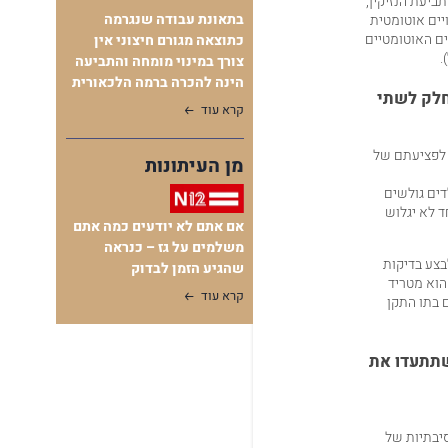
יעת הנזיקין,
בתאונת עבודה שנגרמה
ת זכאים לקבלת פיצויים אוטומטית
יים האוטומטיים
כתוצאה מגורם חיצוני אין
.
צורך במינוי מומחה והתביעה
הינה להכרה ברמה הלכאורית
חלק לשתי
קרא עוד
 לפציעתם של
מן העיתונות
דים גולשים
ד לא יגלוש
אם אתם לא יודעים כמה אתם
משלמים על גז – כנראה
בצע בדיקות
שהגיע הזמן לבדוק
הוא מטריד
קרא עוד
 בתו התקן
תתעדו את
יבתיות של