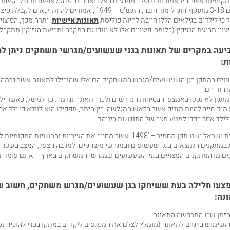
מקומיות אשר היו אמורות לטפל במפגעים כאלו ואחרים. פרט לאפשרות של הגשת תב
ילדים בין הגילאים 3-18 מתוקף 'חוק לימוד חובה, התש"ט – 1949', אמורים להיו
 כי לילדים בגילאים הללו חייבת להיות פוליסת
תאונות אישיות
. יתרה מכך, הפיצו
ויי תביעת הנזיקין (כלומר, פיצויים אלו לא ינוכו גם במקרה ותביעת הנזיקין תתקבל)
יעה במקרים של תאונות בגני שעשועים
/
מגרשי משחקים ניתן ל
ת:
שונים במתקן בגן השעשועים
/
מגרש המשחקים הם אלו שהובילו לתאונה אשר גרמה
 הוריהם.
מתקן לא נקטו באמצעי הבטיחות הנדרשים ולכן התאונה נגרמה. כך למשל, כאשר יל
ים חייב להיות מזניק אשר בראש המגלשה. בין היתר, תפקידו הוא לוודא כי ילד אח
לילד אחר בכדי למנוע מצב של התנגשות ביניהם.
נת ישראל ישנו תקן מחמיר –
'1498'
אשר מחייב את העיריות והרשויות המקומיות ל
 במתקנים הנמצאים בגני שעשועים ובמגרשי משחקים. למרבה הצער, המצב בשטח 
ים מן המתקנים המצויים בגני השעשועים ובמגרשי המשחקים בארץ – אינם עומדים
פצעו חלילה בעת ששיחקו בגן שעשועים
/
מגרש משחקים, חשוב ש
נה:
הזמן שבו התרחשה התאונה.
שימוש בו גרם לתאונה (מומלץ לצלם את המפגעים ליקויים במתקן בכדי להוכיח נס