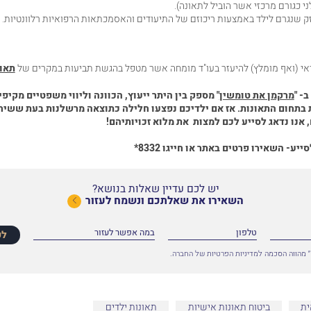
 כגורם מרכזי אשר הוביל לתאונה).
זק שנגרם לילד באמצעות ריכוזם של התיעודים והאסמכתאות הרפואיות רלוונטיות.
דאי (ואף מומלץ) להיעזר בעו"ד מומחה אשר מטפל בהגשת תביעות במקרים של
תאונ
ב- "
מרקמן את טומשין
" מספק בין היתר ייעוץ, הכוונה וליווי משפטיים מקיפי
בתחום התאונות. אז אם ילדיכם נפצעו חלילה כתוצאה מרשלנות בעת ששיח
אנו נדאג לסייע לכם למצות את מלוא זכויותיהם!
סייע-
השאירו פרטים באתר
או חייגו
8332*
יש לכם עדיין שאלות בנושא?
השאירו את שאלתכם ונשמח לעזור
לפ
 מהווה הסכמה למדיניות הפרטיות של החברה.
ית
ביטוח תאונות אישיות
תאונות ילדים