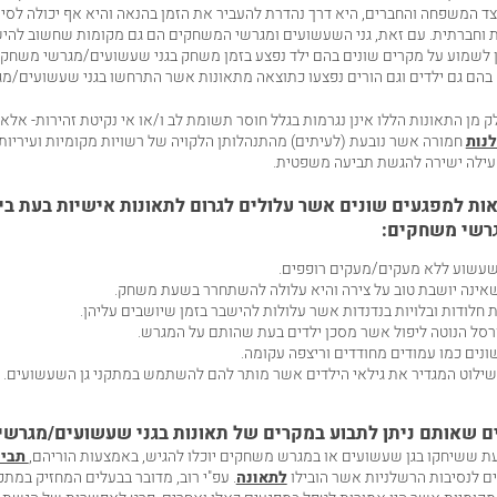
ד המשפחה והחברים, היא דרך נהדרת להעביר את הזמן בהנאה והיא אף יכולה לסיי
 וחברתית. עם זאת, גני השעשועים ומגרשי המשחקים הם גם מקומות שחשוב להי
 לשמוע על מקרים שונים בהם ילד נפצע בזמן משחק בגני שעשועים
/
מגרשי משחקים
בהם גם ילדים וגם הורים נפצעו כתוצאה מתאונות אשר התרחשו בגני שעשועים
/
מג
ק מן התאונות הללו אינן נגרמות בגלל חוסר תשומת לב ו
/
או אי נקיטת זהירות- אלא
נות
חמורה אשר נובעת (לעיתים) מהתנהלותן הלקויה של רשויות מקומיות ועיריות
 עילה ישירה להגשת תביעה משפטית.
ות למפגעים שונים אשר עלולים לגרום לתאונות אישיות בעת ביק
רשי משחקים:
שעשוע ללא מעקים
/
מעקים רופפים.
אינה יושבת טוב על צירה והיא עלולה להשתחרר בשעת משחק.
חלודות ובלויות בנדנדות אשר עלולות להישבר בזמן שיושבים עליהן.
רסל הנוטה ליפול אשר מסכן ילדים בעת שהותם על המגרש.
ונים כמו עמודים מחודדים וריצפה עקומה.
שילוט המגדיר את גילאי הילדים אשר מותר להם להשתמש במתקני גן השעשועים.
ם שאותם ניתן לתבוע במקרים של תאונות בגני שעשועים
/
מגרשי
ת ששיחקו בגן שעשועים או במגרש משחקים יוכלו להגיש, באמצעות הוריהם,
תביע
ם לנסיבות הרשלניות אשר הובילו
לתאונה
. עפ"י רוב, מדובר בבעלים המחזיק במתקן