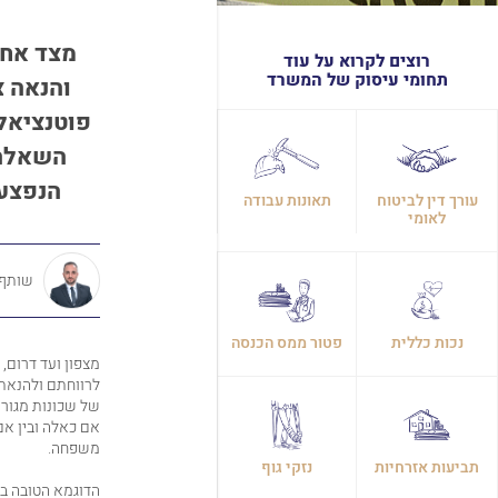
מצד אחד
רוצים לקרוא על עוד
תחומי עיסוק של המשרד
והנאה צ
פוטנציאל 
השאלה 
הנפצעי
עורך דין לביטוח
תאונות עבודה
לאומי
שותף, 
נכות כללית
פטור ממס הכנסה
מצפון ועד דרום,
לרווחתם ולהנאתם
של שכונות מגורי
אם כאלה ובין אם
משפחה.
תביעות אזרחיות
נזקי גוף
הדוגמא הטובה בי