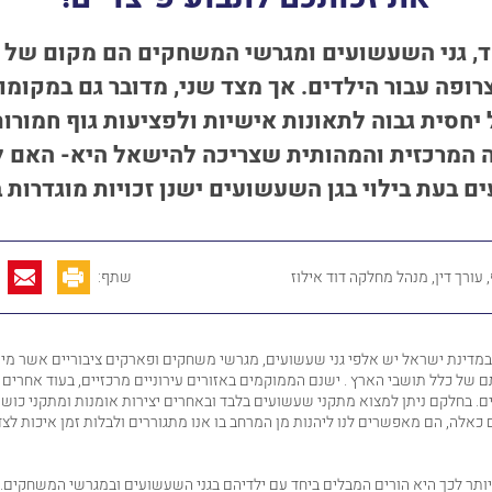
, גני השעשועים ומגרשי המשחקים הם מקום של 
רופה עבור הילדים. אך מצד שני, מדובר גם במקומו
יחסית גבוה לתאונות אישיות ולפציעות גוף חמורות
המרכזית והמהותית שצריכה להישאל היא- האם ל
ם בעת בילוי בגן השעשועים ישנן זכויות מוגדרות 
עורך דין, מנהל מחלקה דוד אילוז
שתף:
 במדינת ישראל יש אלפי גני שעשועים, מגרשי משחקים ופארקים ציבוריים אשר מיו
 של כלל תושבי הארץ . ישנם הממוקמים באזורים עירוניים מרכזיים, בעוד אחרים 
ם. בחלקם ניתן למצוא מתקני שעשועים בלבד ובאחרים יצירות אומנות ומתקני כושר 
 כאלה, הם מאפשרים לנו ליהנות מן המרחב בו אנו מתגוררים ולבלות זמן איכות לצד 
ותר לכך היא הורים המבלים ביחד עם ילדיהם בגני השעשועים ובמגרשי המשחקים.