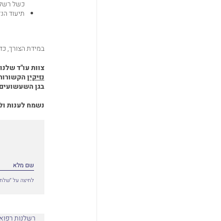
כשל רשלני
תיעוד הנ
במידת הצורך, כ
צוות עו"ד שלנו 
נזיקין
הקשורות 
בגן השעשועים, 
נשמח לענות ול
לחיצה על ״שלח״
רשלנות רפוא