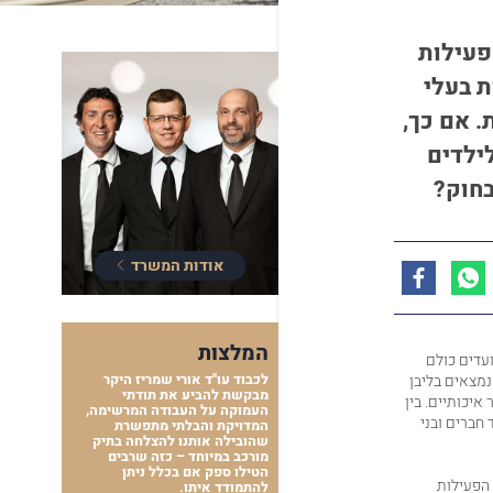
פעילות
ת בעלי
. אם כך,
ילדים
בחוק?
אודות המשרד
המלצות
עדים כולם
נמצאים בליבן
לכבוד עו"ד אורי שמריז היקר
מבקשת להביע את תודתי
איכותיים. בין
העמוקה על העבודה המרשימה,
חברים ובני
המדויקת והבלתי מתפשרת
שהובילה אותנו להצלחה בתיק
מורכב במיוחד – כזה שרבים
הטילו ספק אם בכלל ניתן
 הפעילות
להתמודד איתו.