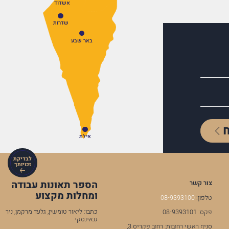
אשדוד
שדרות
באר שבע
אילת
לבדיקת
זכויותך
הספר תאונות עבודה
צור קשר
ומחלות מקצוע
טלפון:
08-9393100
כתבו: ליאור טומשין, גלעד מרקמן, ניר
פקס: 08-9393101
גנאינסקי
סניף ראשי רחובות: רחוב פקריס 3,