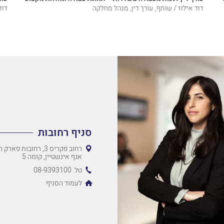
דוד אילוז / שותף, עורך דין, מנהל מחלקה
דוד
סניף רחובות
רחוב פקריס 3, רחובות 
אגף אינשטיין, קומה 5
טל. 08-9393100
לעמוד הסניף