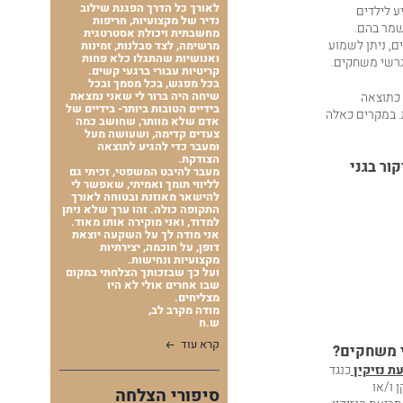
לאורך כל הדרך הפגנת שילוב
ע לילדים
נדיר של מקצועיות, חריפות
שמר בהם.
מחשבתית ויכולת אסטרטגית
, ניתן לשמוע
מרשימה, לצד סבלנות, זמינות
ואנושיות שהתגלו כלא פחות
רשי משחקים.
קריטיות עבורי ברגעי קשים.
בכל מפגש, בכל מסמך ובכל
 כתוצאה
שיחה היה ברור לי שאני נמצאת
בידיים הטובות ביותר- בידיים של
. במקרים כאלה
אדם שלא מוותר, שחושב כמה
צעדים קדימה, ושעושה מעל
ומעבר כדי להגיע לתוצאה
הצודקת.
ור בגני
מעבר להיבט המשפטי, זכיתי גם
לליווי תומך ואמיתי, שאפשר לי
להישאר מאוזנת ובטוחה לאורך
התקופה כולה. זהו ערך שלא ניתן
למדוד, ואני מוקירה אותו מאוד.
אני מודה לך על השקעה יוצאת
דופן, על חוכמה, יצירתיות
מקצועיות ונחישות.
ועל כך שבזכותך הצלחתי במקום
שבו אחרים אולי לא היו
מצליחים.
מודה מקרב לב,
ש.ח
קרא עוד
 משחקים?
ת נזיקין
כנגד
 ו
/
או
סיפורי הצלחה