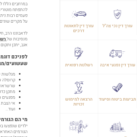
במרחבים הללו לצ
להתפתח מוטורית
פעמים רבות ניתן
על מקרים שונים 
עורך דין נכי צה"ל
עורך דין לתאונות
דרכים
לדאבוננו הרב, חל
מנסיבות של
רשל
אגב, יתכן ותקום
לפניכם דוגמא
שעשועים
/
מג
עורך דין נפגעי איבה
רשלנות רפואית
מגלשות 
קרוסלה ש
שרשראות 
מתקן כדו
מפגעים ש
תביעות ביטוח וסיעוד
הרצאה למימוש
אי הצבת 
זכויות
ועוד…
מי הם הגורמי
ילדים שנפצעו בע
הגורמים האחראי