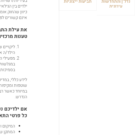
בעיריות
/
רשויות 
נדל"ן והתחדשות
תביעות ייצוגיות
עירונית
כיוון שהחוק אומר
אינם קשורים לפיצ
את עילת התב
טענות מרכזיו
ליקויים 
הילד
/
ה או
מפעילי ה
במגלשות מ
בסמיכות 
לידע כללי, במדי
שוטפות ומקיפות
במיוחד כאשר רב
הנדרש.
אם ילדיכם נ
כל פרטי התאו
המיקום ו
המתקן שה