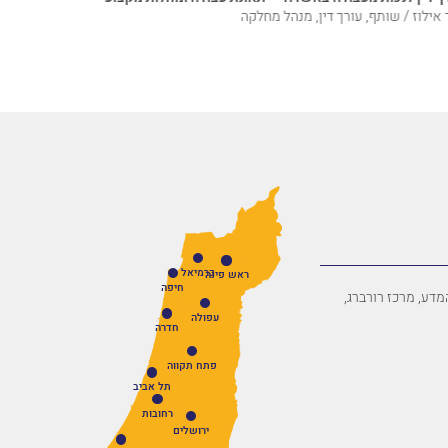
מקצוע
 אילוז / שותף, עורך דין, מנהל מחלקה
דוד אילוז / 
כרמיאל
ראש פינה
חיפה
פארק המדע, מרכז רורברג,
עפולה
חדרה
פתח תקווה
תל אביב
רחובות
ירושלים