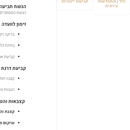
נדל"ן והתחדשות
תביעות ייצוגיות
עירונית
הגשת תביעה ל
הגשת המסמכים י
זימון לוועדה
בדיקה רפ
בחינת כל
קביעת אח
קביעת דרגת א
קצבה חוד
הטבות נוס
קצבאות והטב
קצבת נכ
שיקום מ