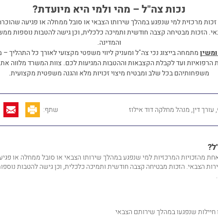
נכות צה"ל – מהי ולמי היא מיועדת?
זכות מרכזית למי שנפגע במהלך שירותו הצבאי או סובל ממחלה או פגיעה שהוכר
י. הזכות מבטיחה קצבה חודשית ותמיכה כלכלית, וכן גישה להטבות נוספות ממש
והמדינה.
ומשין
מתמחה בייצוג נכי צה"ל ומעניק ליווי משפטי מקצועי לאורך כל התהליך –
ת הרפואיות ועד לקבלת הקצבאות וההטבות המגיעות לכם. צוות המשרד מלווה את 
משפחותיהם בכל שלב ומבטיח מיצוי זכויות מלא והגנה משפטית מקצועית.
עורך דין, מנהל מחלקה דוד אילוז
שתף:
ל?
חת מהזכויות המרכזיות למי שנפגע במהלך שירותו הצבאי או סובל ממחלה או פגי
ות הצבאי. הזכות מבטיחה קצבה חודשית ותמיכה כלכלית, וכן גישה להטבות נוספ
ו חיילות שנפגעו במהלך שירותם הצבאי