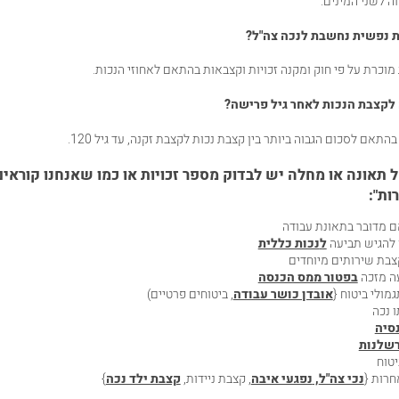
ה לשני המינים.
ת נפשית נחשבת לנכה צה"ל?
 מוכרת על פי חוק ומקנה זכויות וקצבאות בהתאם לאחוזי הנכות.
לקצבת הנכות לאחר גיל פרישה?
אם לסכום הגבוה ביותר בין קצבת נכות לקצבת זקנה, עד גיל 120.
תאונה או מחלה יש לבדוק מספר זכויות או כמו שאנחנו קוראים
ות":
ם מדובר בתאונת עבודה
 להגיש תביעה
ל
נכות כללית
צבת שירותים מיוחדים
ה מזכה
בפטור ממס הכנסה
מולי ביטוח
{
אובדן כושר עבודה
, ביטוחים פרטיים)
 נכה
סיה
רשלנות
יטוח
חרות {
נכי צה"ל
,
נפגעי איבה
, קצבת ניידות,
קצבת ילד נכה
}