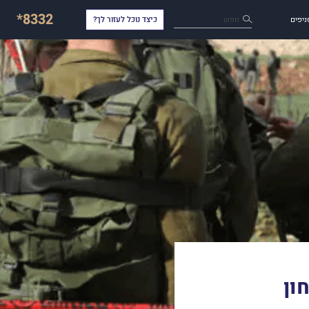
*8332
חפש
ניפים
כיצד נוכל לעזור לך?
ון