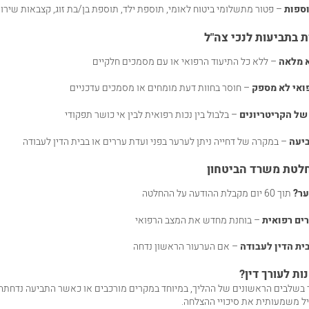
וספות
– פטור מתשלומי ביטוח לאומי, תוספת ילד, תוספת בן/בת זוג, קצבאות שירו
ת בתביעות לנכי צה"ל
 מלאה
– ללא כל התיעוד הרפואי או עם מסמכים חלקיים
ואי לא מספק
– חוסר בחוות דעת מומחים או מסמכים עדכניים
של הקריטריונים
– בלבול בין נכות רפואית לבין אי כושר תפקודי
ביעה
– במקרה של דחייה ניתן לערער בפני ועדת עררים או בבית הדין לעבודה
לטת משרד הביטחון
ער?
תוך 60 יום מקבלת ההודעה על ההחלטה
ים רפואית
– בוחנת מחדש את המצב הרפואי
ית הדין לעבודה
– אם הערעור הראשון נדחה
ות לעורך דין?
 בשלבים הראשונים של ההליך, במיוחד במקרים מורכבים או כאשר התביעה נדחתה. 
יל משמעותית את סיכויי ההצלחה.