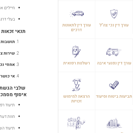
חיילים א
בעלי דרגת
עורך דין נכי צה"ל
עורך דין לתאונות
דרכים
תנאי זכאות ל
תושבות 
שירות צב
עורך דין נפגעי איבה
רשלנות רפואית
אחוזי נכ
אי כושר 
שלבי הגשת ת
איסוף מסמכים
תביעות ביטוח וסיעוד
הרצאה למימוש
זכויות
תיעוד רפ
חוות דעת
תיעוד הש