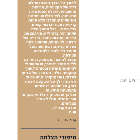
לאורך כל הדרך הפגנת שילוב
נדיר של מקצועיות, חריפות
מחשבתית ויכולת אסטרטגית
מרשימה, לצד סבלנות, זמינות
ואנושיות שהתגלו כלא פחות
קריטיות עבורי ברגעי קשים.
בכל מפגש, בכל מסמך ובכל
שיחה היה ברור לי שאני נמצאת
בידיים הטובות ביותר- בידיים של
אדם שלא מוותר, שחושב כמה
צעדים קדימה, ושעושה מעל
ומעבר כדי להגיע לתוצאה
הצודקת.
מעבר להיבט המשפטי, זכיתי גם
לליווי תומך ואמיתי, שאפשר לי
להישאר מאוזנת ובטוחה לאורך
התקופה כולה. זהו ערך שלא ניתן
למדוד, ואני מוקירה אותו מאוד.
היום-יומי.
אני מודה לך על השקעה יוצאת
דופן, על חוכמה, יצירתיות
מקצועיות ונחישות.
ועל כך שבזכותך הצלחתי במקום
שבו אחרים אולי לא היו
מצליחים.
מודה מקרב לב,
ש.ח
קרא עוד
סיפורי הצלחה