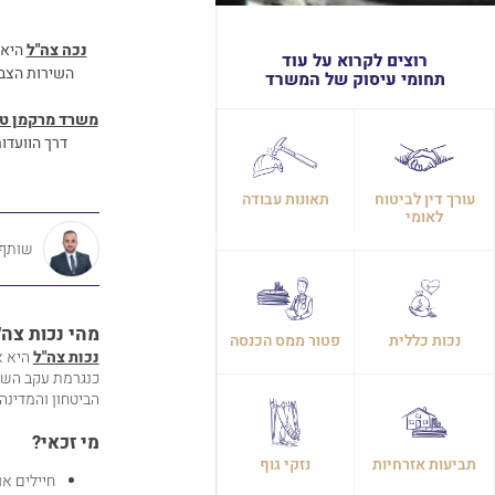
נכה צה"ל
היא 
רוצים לקרוא על עוד
השירות הצבא
תחומי עיסוק של המשרד
משרד מרקמן ט
דרך הוועדו
עורך דין לביטוח
תאונות עבודה
לאומי
שותף, 
מהי נכות צה"
נכות כללית
פטור ממס הכנסה
נכות צה"ל
היא א
כנגרמת עקב השיר
הביטחון והמדינה.
מי זכאי?
תביעות אזרחיות
נזקי גוף
חיילים א