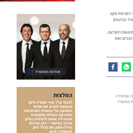
ה כנגרמת עקב
רד הביטחון
 מהגשת התביעה,
הנכים ואת
אודות המשרד
המלצות
עה שהוכרה
ות ממשרד
לכבוד עו"ד אורי שמריז היקר
מבקשת להביע את תודתי
העמוקה על העבודה המרשימה,
המדויקת והבלתי מתפשרת
שהובילה אותנו להצלחה בתיק
מורכב במיוחד – כזה שרבים
הטילו ספק אם בכלל ניתן
להתמודד איתו.