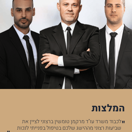
המלצות
עו"ד ליאור טומשין שותף בחברת מרקמן טומשין
לכ
בחודש מרץ 2018 החילותי באמצעותכם בתהליך תביעה
שב