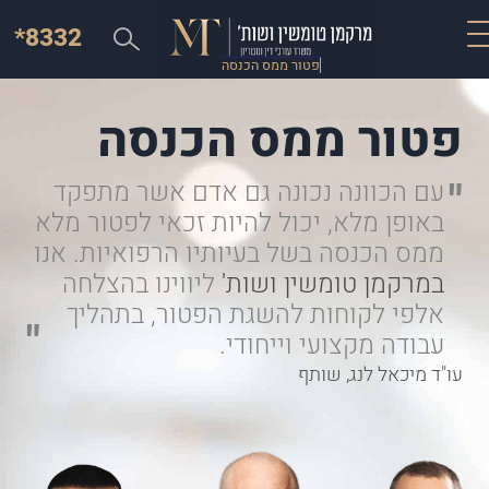
*8332
פטור ממס הכנסה
פטור ממס הכנסה
עם הכוונה נכונה גם אדם אשר מתפקד
באופן מלא, יכול להיות זכאי לפטור מלא
ממס הכנסה בשל בעיותיו הרפואיות.
אנו
ב
מרקמן טומשין ושות'
ליווינו בהצלחה
אלפי לקוחות להשגת הפטור, בתהליך
עבודה מקצועי וייחודי.
עו"ד מיכאל לנג, שותף