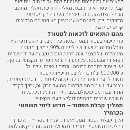
קבלת הפטור אינה מובנת מאליה ודורשת תהליך מורכב
הכולל הצגת הוכחות רפואיות ועמידה בקריטריונים
מדויקים. לכן, ליווי מקצועי וניסיון משפטי הם מרכיבים
קריטיים להצלחה.
מהם התנאים לזכאות לפטור?
כדי לזכות בפטור ממס הכנסה, על המבקש להוכיח כי הוא
סובל מנכות בשיעור של לפחות 90%, למשך תקופה
מינימלית של כחצי שנה. דרגת הנכות נקבעת על ידי וועדות
רפואיות ומבוססת על תיעוד רפואי מפורט ומקצועי. בנוסף,
יש לעמוד בתקרת הכנסה שנתית שאינה עולה על
כ-600,000 ש"ח כדי להבטיח זכאות לפטור.
חשוב לדעת שניתן להגיש בקשה לפטור גם רטרואקטיבית,
עבור עד 6 שנות מס קודמות ממועד הבקשה, ובכך לקבל
החזר עבור מס ששולם בעבר. זוהי הזדמנות כלכלית
חשובה שרבים מפספסים ללא ייעוץ מקצועי.
תהליך קבלת הפטור – מדוע ליווי משפטי
הכרחי?
הליך קבלת הפטור ממס אינו רק עניין רפואי – הוא כרוך
בהליכים משפטיים מורכבים הכוללים הגשת הבקשה למס
הכנסה, הוכחת הזכאות בוועדות הרפואיות, התמודדות עם