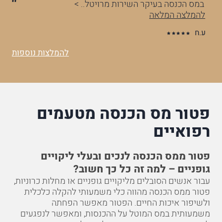
לרשויות המדינה עקב לקויות שצברתי.. >
במ
להמלצה המלאה
לה
ע.ח
להמלצות נוספות
פטור מס הכנסה מטעמים
רפואיים
פטור ממס הכנסה לנכים ובעלי ליקויים
גופניים – למה זה כל כך חשוב?
עבור אנשים הסובלים מליקויים גופניים או מחלות כרוניות,
פטור ממס הכנסה מהווה כלי משמעותי להקלה כלכלית
ולשיפור איכות החיים. הפטור מאפשר הפחתה
משמעותית במס המוטל על ההכנסות, ומאפשר לנפגעים
למצות את זכויותיהם המגיעות להם על פי חוק. עם זאת,