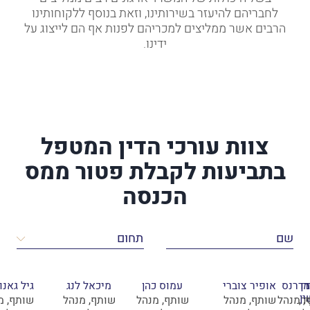
לחבריהם להיעזר בשירותינו, וזאת בנוסף ללקוחותינו
הרבים אשר ממליצים למכריהם לפנות אף הם לייצוג על
ידינו.
צוות עורכי הדין המטפל
בתביעות לקבלת פטור ממס
הכנסה
ר
ן
 דרנס
אופיר צוברי
עמוס כהן
מיכאל לנג
גיל גאנו
ן
ד,
, מנהל
שותף, מנהל
שותף, מנהל
שותף, מנהל
שותף, מ
יסד,
לקה,
מחלקה,
מחלקה,
מחלקה,
מחלקה