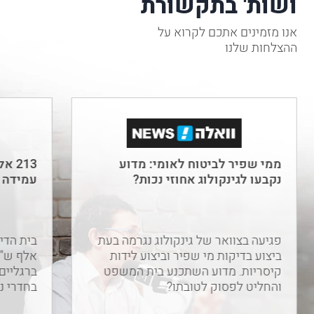
אחוזי
אנו מזמינים אתכם לקרוא על
נכות
ההצלחות שלנו
קבועים
(לצמיתות).
מאמר
זה
יעסוק
באפשרות
להעלות
ממי שפיר לביטוח לאומי: מדוע
213
את
נקבעו לגינקולוג אחוזי נכות?
עמידה 
אחוזי
הנכות
ואת
פגיעה בצוואר של גינקולוג נגרמה בעת
התגמולים
ביצוע בדיקות מי שפיר וביצוע לידות
לנפגע
קיסריות. מדוע השתכנע בית המשפט
ברגליים
עבודה
והחליט לפסוק לטובתו?
בחדרי ני
בשל
החמרה