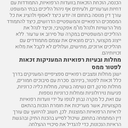
דחיות וערעורים, ולעיתים אף ניהול הליכים בבתי המשפט.
עורך דין מנוסה בתחום זה יודע כיצד לאסוף ולהציג את כל
המסמכים הרפואיים והמשפטיים הדרושים, כיצד להתמודד
מול הרשויות ולנהל מו"מ אפקטיבי, וכיצד לנהל את
ההליכים המשפטיים במקרה של סירוב או ערעור. ללא
ייצוג מקצועי, רבים מוצאים את עצמם מתמודדים עם
תהליכים ארוכים, מתישים, ועלולים לא לקבל את מלוא
זכויותיהם.
מחלות ובעיות רפואיות המעניקות זכאות
לפטור ממס
ישנן מחלות ומצבים רפואיים ספציפיים המעניקים בדרך
כלל זכאות לפטור, ביניהם: סכרת עם סיבוכים חמורים,
מחלות סרטן, דום נשימה בשינה, מחלות כליה כרוניות,
פגיעות נוירולוגיות ומחלות כרוניות נוספות.
עם זאת, כל מקרה נבחן לגופו על ידי וועדות רפואיות
מקצועיות, אשר מעריכות את חומרת הנכות בהתאם
לראיות הרפואיות המוצגות. לכן, חשוב להיוועץ עם עורך
דין המתמחה בתחום, שיכול לסייע בהכנת התיק ובהגשת
הראיות הנכונות, כדי להגדיל את סיכויי ההצלחה.
למה לבחור במרקמן טומשין ושות'?