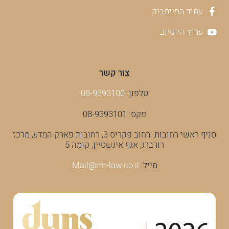
עמוד הפייסבוק
ערוץ היוטיוב
צור קשר
טלפון:
08-9393100
פקס: 08-9393101
סניף ראשי רחובות: רחוב פקריס 3, רחובות פארק המדע, מרכז
רורברג, אגף אינשטיין, קומה 5
מייל:
Mail@mt-law.co.il