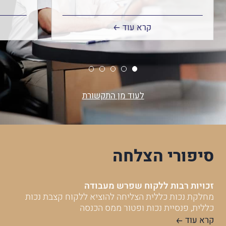
במצבו.
בנושא
קרא עוד
ממי
שפיר
לביטוח
לאומי:
מדוע
לעוד מן התקשורת
נקבעו
לגינקולוג
אחוזי
נכות?
סיפורי הצלחה
זכויות רבות ללקוח שפרש מעבודה
מחלקת נכות כללית הצליחה להוציא ללקוח קצבת נכות
כללית, פנסיית נכות ופטור ממס הכנסה
קרא עוד