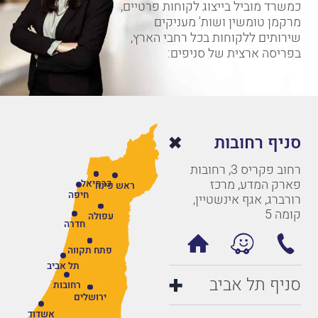
מרקמן טומשין ושות' מעניקים
שירותים ללקוחות בכל רחבי הארץ,
בפריסה ארצית של סניפים:
סניף רחובות
רחוב פקריס 3, רחובות
פארק המדע, מרכז
כרמיאל
ראש פינה
חיפה
רורברג, אגף אינשטיין,
קומה 5
עפולה
חדרה
פתח תקווה
תל אביב
סניף תל אביב
רחובות
ירושלים
אשדוד
סניף חיפה