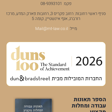
פקס: 08-9393101
סניף ראשי רחובות: רחוב פקריס 3, רחובות פארק המדע, מרכז
רורברג, אגף אינשטיין, קומה 5
מייל:
Mail@mt-law.co.il
הספר תאונות
עבודה ומחלות
מקצוע