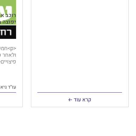
רוכב או
יפוצה בכ-1.7 מיליו
<p>חמ
ולאחר ש
פיצויים</
עו"ד גיא 
קרא עוד