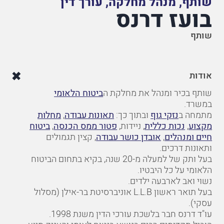
שותף, מנהל מחלקה, עורך דין
בועז דרנס
שותף
אודות
שותף בכיר ומנהל את מחלקת ה
ביטוח הלאומי
במשרד.
מתמחה ב
נזקי גוף
ובתוך כך:
תאונות עבודה
,
מחלות
מקצוע
,
נכות כללית
, ניידות,
פטור ממס הכנסה
,
ביטוח
חיים ומנהלים
,
אובדן כושר עבודה
, קצין תגמולים
ותאונות דרכים.
בעל ותק של למעלה מ-20 שנה, בקיא בתחום הביטוח
הלאומי על כל היבטיו.
נשוי ואב לארבעה ילדים.
בעל תואר ראשון L.L.B אוניברסיטת בר-אילן (מסלול
עסקי).
עו"ד דרנס חבר בלשכת עורכי הדין משנת 1998.