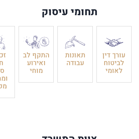
תחומי עיסוק
עורך דין
תאונות
התקף לב
זכו
לביטוח
עבודה
ואירוע
חו
לאומי
מוחי
סר
ומח
מק