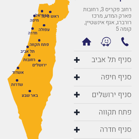
רחוב פקריס 3, רחובות
פארק המדע, מרכז
כרמיאל
ראש פינה
חיפה
רורברג, אגף אינשטיין,
קומה 5
עפולה
חדרה
פתח תקווה
תל אביב
סניף תל אביב
רחובות
ירושלים
אשדוד
סניף חיפה
שדרות
סניף ירושלים
באר שבע
פתח תקווה
סניף חדרה