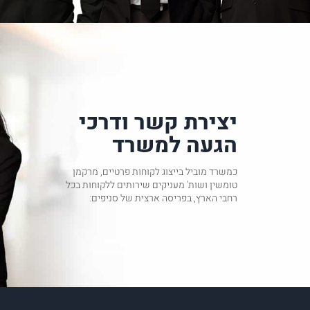
יצירת קשר ודרכי
הגעה למשרד
כמשרד מוביל בייצוג לקוחות פרטיים, מרקמן
טומשין ושות' מעניקים שירותים ללקוחות בכל
רחבי הארץ, בפריסה ארצית של סניפים: