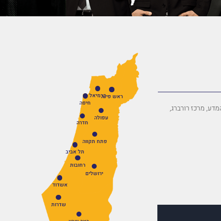
כרמיאל
ראש פינה
חיפה
פארק המדע, מרכז רורברג,
עפולה
חדרה
פתח תקווה
תל אביב
רחובות
ירושלים
אשדוד
שדרות