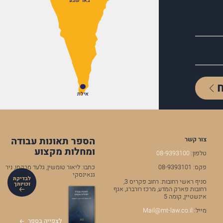
באר שבע
אילת
הספר תאונות עבודה
צור קשר
ומחלות מקצוע
טלפון:
08-9393100
כתבו: ליאור טומשין, גלעד מרקמן, ניר
פקס: 08-9393101
גנאינסקי
לבדיקת
סניף ראשי רחובות: רחוב פקריס 3,
זכויותך
רחובות פארק המדע, מרכז רורברג, אגף
אינשטיין, קומה 5
מייל:
Mail@mt-law.co.il
לצפייה בספר