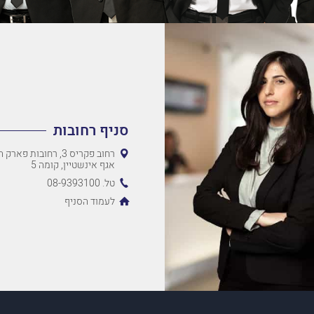
סניף רחובות
רחוב פקריס 3, רחובות 
אגף אינשטיין, קומה 5
טל. 08-9393100
לעמוד הסניף